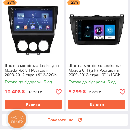
–23%
–23%
Штатна магнітола Lesko для
Штатна магнітола Lesko для
Mazda RX-8 I Рестайлінг
Mazda 6 II (GH) Рестайлінг
2008-2012 екран 9" 2/32Gb
2009-2013 екран 9" 1/16Gb
4G Wi-Fi GPS Top Мазда
Wi-Fi Base Андроїд Мазда
Готово до відправки 5 од.
Готово до відправки 5 од.
10 408
5 299
₴
₴
13 531 ₴
6 889 ₴
Купити
Купити
Показати ще
КНОПКА
ЗВ'ЯЗКУ