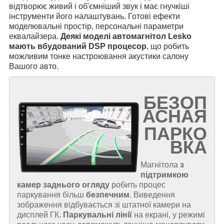
відтворює живий і об'ємніший звук і має гнучкіші
інструменти його налаштувань. Готові ефекти
моделювальні простір, персональні параметри
еквалайзера.
Деякі моделі автомагнітол Lesko
мають вбудований DSP процесор
, що робить
можливим тонке настроювання акустики салону
Вашого авто.
БЕЗОП
АСНАЯ
ПАРКО
ВКА
Магнітола
з
підтримкою
камер заднього огляду
робить процес
паркування більш
безпечним
. Виведення
зображення відбувається зі штатної камери на
дисплей ГК.
Паркувальні лінії
на екрані, у режимі