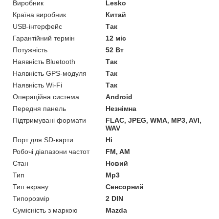
Виробник
Lesko
Країна виробник
Китай
USB-інтерфейс
Так
Гарантійний термін
12 міс
Потужність
52 Вт
Наявність Bluetooth
Так
Наявність GPS-модуля
Так
Наявність Wi-Fi
Так
Операційна система
Android
Передня панель
Незнімна
Підтримувані формати
FLAC, JPEG, WMA, MP3, AVI,
WAV
Порт для SD-карти
Ні
Робочі діапазони частот
FM, AM
Стан
Новий
Тип
Mp3
Тип екрану
Сенсорний
Типорозмір
2 DIN
Сумісність з маркою
Mazda