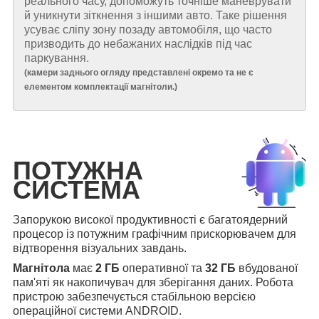
реального часу, допоможуть точніше маневрувати
й уникнути зіткнення з іншими авто. Таке рішення
усуває сліпу зону позаду автомобіля, що часто
призводить до небажаних наслідків під час
паркування.
(
камери заднього огляду представлені окремо та не є
елементом комплектації магнітоли.
)
ПОТУЖНА
СИСТЕМА
Запорукою високої продуктивності є багатоядерний
процесор із потужним графічним прискорювачем для
відтворення візуальних завдань.
Магнітола
має
2 ГБ
оперативної та
32 ГБ
вбудованої
пам'яті як накопичувач для зберігання даних. Робота
пристрою забезпечується стабільною версією
операційної системи ANDROID.