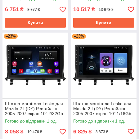
6 751
10 517
₴
₴
8 777 ₴
13 673 ₴
Купити
Купити
–23%
–23%
Штатна магнітола Lesko для
Штатна магнітола Lesko для
Mazda 2 I (DY) Рестайлінг
Mazda 2 I (DY) Рестайлінг
2005-2007 екран 10" 2/32Gb
2005-2007 екран 10" 1/16Gb
Wi-Fi GPS Base Мазда
Wi-Fi GPS Base Мазда
Готово до відправки 1 од.
Готово до відправки 1 од.
8 058
6 825
₴
₴
10 476 ₴
8 873 ₴