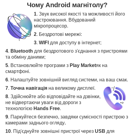
Чому Android магнітолу?
1
. Звук високої якості та можливості його
настроювання. Вбудований
мікропроцесор.
2
. Бездротові мережі:
3
.
WIFI
для доступу в інтернет;
4
.
Bluetooth
для бездротового з'єднання з пристроями
та обміну даними;
5
.
Встановлюйте програми з
Play Market
як на
смартфоні.
6
.
Налаштуйте зовнішній вигляд системи, на ваш смак.
7
.
Точна навігація
на великому дисплеї
.
8
.
Здійснюйте або відповідайте на дзвінки,
не відвертаючи уваги від дороги з
технологією
Hands Free
.
9
. Паркуйтеся безпечно, завдяки сумісності пристрою з
камерами заднього огляду
.
10
. Під'єднуйте зовнішні пристрої через
USB
для