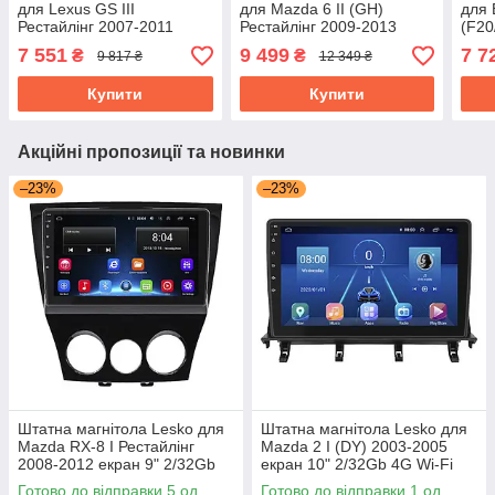
для Lexus GS III
для Mazda 6 II (GH)
для 
Рестайлінг 2007-2011
Рестайлінг 2009-2013
(F20
екран 9" 2/32Gb Wi-Fi GPS
екран 9" 2/32Gb/ 4G/ Wi-Fi
2015
7 551
9 499
7 7
₴
₴
9 817 ₴
12 349 ₴
Base
Top Android
GPS
Купити
Купити
Акційні пропозиції та новинки
–23%
–23%
Штатна магнітола Lesko для
Штатна магнітола Lesko для
Mazda RX-8 I Рестайлінг
Mazda 2 I (DY) 2003-2005
2008-2012 екран 9" 2/32Gb
екран 10" 2/32Gb 4G Wi-Fi
Wi-Fi GPS Base Мазда
GPS Top Мазда
Готово до відправки 5 од.
Готово до відправки 1 од.