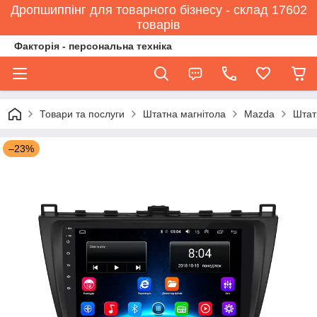
Дропшиппінг для товарного бізнесу - склад 17602
товарів
Факторія - персональна техніка
Товари та послуги
Штатна магнітола
Mazda
Штат
–23%