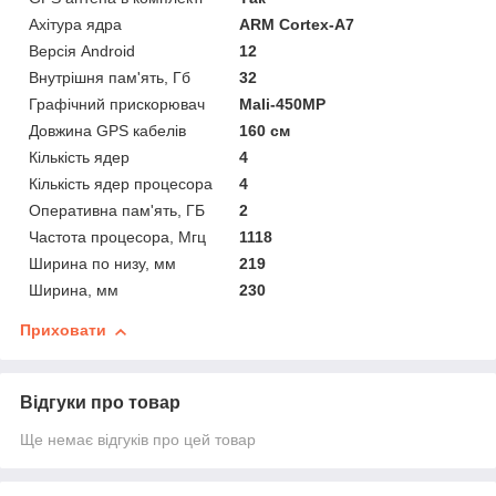
Ахітура ядра
ARM Cortex-A7
Версія Android
12
Внутрішня пам'ять, Гб
32
Графічний прискорювач
Mali-450MP
Довжина GPS кабелів
160 см
Кількість ядер
4
Кількість ядер процесора
4
Оперативна пам'ять, ГБ
2
Частота процесора, Мгц
1118
Ширина по низу, мм
219
Ширина, мм
230
Приховати
Відгуки про товар
Ще немає відгуків про цей товар