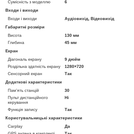
Сумісність з моделлю
6
Входи і виходи
Входи і виходи
Аудіовихід, Відеовихід
Габаритні розміри
Висота
130 мм
Глибина
45 мм
Екран
Діагональ екрану
9 дюйм
Роздільна здатність екрану
1280×720
Сенсорний екран
Так
Додаткові характеристики
Пам'ять станцій
30
Пульт дистанційного
Ні
керування
Функція запису
Так
Користувальницькі характеристики
Carplay
Да
GPS антена в комплекті
Так