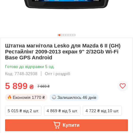
Штатна магнітола Lesko для Mazda 6 II (GH)
Рестайлінг 2009-2013 екран 9" 2/32Gb Wi-Fi
Base GPS Android
Готово до відправки 5 од.
Код: 7748-32938
Опт і роздріб
5 899
₴
7 669 ₴
Економія
1770 ₴
Залишилось
46 днів
5 015 ₴
від 2 шт.
4 869 ₴
від 5 шт.
4 722 ₴
від 10 шт.
Купити