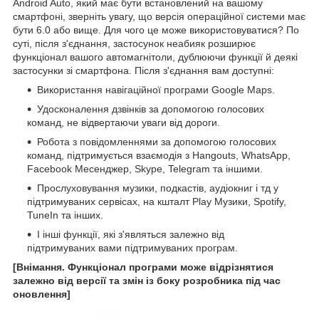
Android Auto, який має бути встановлений на вашому
смартфоні, зверніть увагу, що версія операційної системи має
бути 6.0 або вище. Для чого це може використовуватися? По
суті, після з'єднання, застосунок неабияк розширює
функціонал вашого автомагнітоли, дублюючи функції й деякі
застосунки зі смартфона. Після з'єднання вам доступні:
Використання навігаційної програми Google Maps.
Удосконалення дзвінків за допомогою голосових
команд, не відвертаючи уваги від дороги.
Робота з повідомленнями за допомогою голосових
команд, підтримується взаємодія з Hangouts, WhatsApp,
Facebook Месенджер, Skype, Telegram та іншими.
Прослуховування музики, подкастів, аудіокниг і тд у
підтримуваних сервісах, на кшталт Play Музики, Spotify,
TuneIn та інших.
І інші функції, які з'являться залежно від
підтримуваних вами підтримуваних програм.
[Внімання. Функціонал програми може відрізнятися
залежно від версії та змін із боку розробника під час
оновлення]