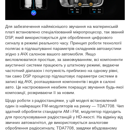
Для забезпечення найякіснішого звучання на материнській
платі встановлено спеціалізований мікропроцесор, так званий
DSP, який використовується для оброблення цифрового
сигналу в режимі реального часу. Принцип роботи технології
полягає в підлаштуванні параметрів складників автоакустики
згідно з АЧХ салоном вашого автомобіля. Якщо
висловлюватися простіше, за замовчуванням, всі компоненти
акустичної системи працюють у штатному режимі, видаючи
частотний діапазон і потужність приблизно на одному рівні,
так само DSP процесор підлаштовує параметри системи в
записі від АЧХ, розташування компонентів і водія в салоні
авто. Це настроювання неабияк покращує звучання будь-якої
композиції, розкриваючи її за новим.
Щодо роботи з радіостанціями, у цій моделі встановлений
один із найкращих FM-модуляторів на ринку — TDA7708. Чип
здатний обробляти стандарти AM і FM, модулятор підходить
для прослуховування радіостанцій у HD-якості. На відміну від
звичних автомагнітол, де використовується аналогове
оброблення радіосигналу, TDA7708, завдяки вбудованому