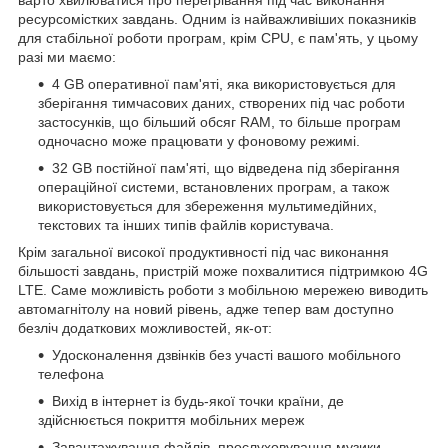
варто хвилюватися про перегрівання під час виконання
ресурсомістких завдань. Одним із найважливіших показників
для стабільної роботи програм, крім CPU, є пам'ять, у цьому
разі ми маємо:
4 GB оперативної пам'яті, яка використовується для
зберігання тимчасових даних, створених під час роботи
застосунків, що більший обсяг RAM, то більше програм
одночасно може працювати у фоновому режимі.
32 GB постійної пам'яті, що відведена під зберігання
операційної системи, встановлених програм, а також
використовується для збереження мультимедійних,
текстових та інших типів файлів користувача.
Крім загальної високої продуктивності під час виконання
більшості завдань, пристрій може похвалитися підтримкою 4G
LTE. Саме можливість роботи з мобільною мережею виводить
автомагнітолу на новий рівень, адже тепер вам доступно
безліч додаткових можливостей, як-от:
Удосконалення дзвінків без участі вашого мобільного
телефона
Вихід в інтернет із будь-якої точки країни, де
здійснюється покриття мобільних мереж
Завантажування файлів, прослуховування музики,