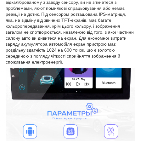
відкаліброваному з заводу сенсору, ви не зіткнетеся з
проблемами, як-от помилкові спрацьовування або немає
реакції на дотик. Під сенсором розташована IPS-матриця,
яка, на відміну від звичних TFT-екранів, має багате
кольоропередавання, крім цього кольору, і зображення
загалом не спотворюється, незалежно від того, з якої частини
салону авто ви дивитеся на екран. Для економної витрати
заряду акумулятора автомобіля екран пристрою має
роздільну здатність 1024 на 600 точок, що є золотою
серединою з погляду чіткості сприйняття зображення й
споживання електроенергії.