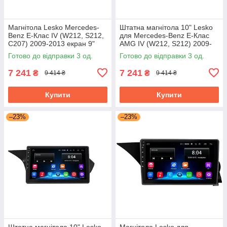
Магнітола Lesko Mercedes-
Штатна магнітола 10" Lesko
Benz E-Клас IV (W212, S212,
для Mercedes-Benz E-Клас
C207) 2009-2013 екран 9"
AMG IV (W212, S212) 2009-
1/16Gb Wi-Fi GPS Base
2013 1/16Gb Wi-Fi GPS Base
Готово до відправки 3 од.
Готово до відправки 3 од.
7 241
7 241
₴
₴
9 414 ₴
9 414 ₴
Купити
Купити
–23%
–23%
Штатна магнітола 10" Lesko
Магнітола Lesko для