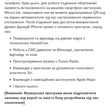
телефоні. Крім цього, для роботи з'єднання обов'язково
наявність встановленого на вашому смартфоні застосунка
MirrorLink, завантажити яке ви можете відсканувавши QR-код
на екрані автомагнітоли під час настроювання первинного
сполучення. Після з'єднання вам доступне використання
деяких функцій IPhone прямо з головного пристрою, серед
них:
Повершення та відповідь на дзвінки згідно з
технологією HandsFree.
Робота з СМС-дзвінком та iMessage, прочитання,
відповідь та інше.
Прослуховування музики з iTunes Radio.
Взаємодія з пристроєм за допомогою голосового
асистента Siri.
Взаємодія з навігаційним застосунком Apple Maps.
І багато іншого.
[Внімання. Функціонал програми може відрізнятися
залежно від версії та змін із боку розробника під час
оновлення]