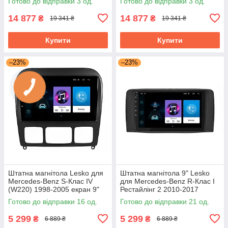
Готово до відправки 3 од.
Готово до відправки 3 од.
Top
Fi GPS Top
14 877
14 877
₴
₴
19 341 ₴
19 341 ₴
Купити
Купити
–23%
–23%
Штатна магнітола Lesko для
Штатна магнітола 9" Lesko
Mercedes-Benz S-Клас IV
для Mercedes-Benz R-Клас I
(W220) 1998-2005 екран 9"
Рестайлінг 2 2010-2017
1/16Gb/ Wi-Fi Optima Android
1/16Gb Wi-Fi GPS Base
Готово до відправки 16 од.
Готово до відправки 21 од.
5 299
5 299
₴
₴
6 889 ₴
6 889 ₴