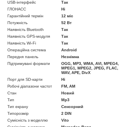
USB-інтерфейс
Так
ГЛОНАСС
Ні
Гарантійний термін
12 міс
Потужність
52 Вт
Наявність Bluetooth
Так
Наявність GPS-модуля
Так
Наявність Wi-Fi
Так
Операційна система
Android
Передня панель
Незнімна
Підтримувані формати
OGG, MP3, WMA, AVI, MPEG4,
MPEG1, MPEG2, JPEG, FLAC,
WAV, APE, DivX
Порт для SD-карти
Ні
Робочі діапазони частот
FM, AM
Стан
Новий
Тип
Mp3
Тип екрану
Сенсорний
Типорозмір
2 DIN
Сумісність з моделлю
Vito
Сумісність з маркою
Mercedes-Benz