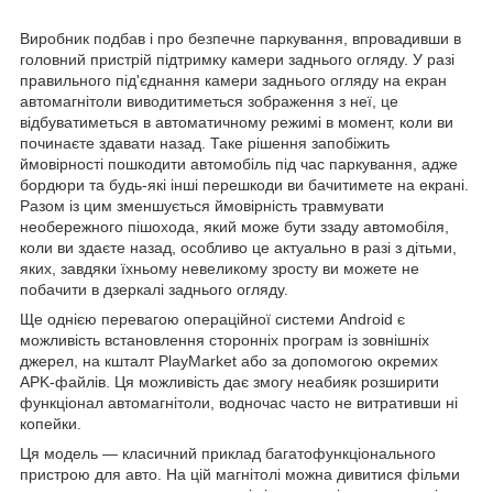
Виробник подбав і про безпечне паркування, впровадивши в
головний пристрій підтримку камери заднього огляду. У разі
правильного під'єднання камери заднього огляду на екран
автомагнітоли виводитиметься зображення з неї, це
відбуватиметься в автоматичному режимі в момент, коли ви
починаєте здавати назад. Таке рішення запобіжить
ймовірності пошкодити автомобіль під час паркування, адже
бордюри та будь-які інші перешкоди ви бачитимете на екрані.
Разом із цим зменшується ймовірність травмувати
необережного пішохода, який може бути ззаду автомобіля,
коли ви здаєте назад, особливо це актуально в разі з дітьми,
яких, завдяки їхньому невеликому зросту ви можете не
побачити в дзеркалі заднього огляду.
Ще однією перевагою операційної системи Android є
можливість встановлення сторонніх програм із зовнішніх
джерел, на кшталт PlayMarket або за допомогою окремих
APK-файлів. Ця можливість дає змогу неабияк розширити
функціонал автомагнітоли, водночас часто не витративши ні
копейки.
Ця модель — класичний приклад багатофункціонального
пристрою для авто. На цій магнітолі можна дивитися фільми