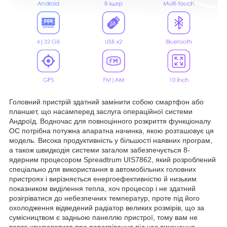
Головний пристрій здатний замінити собою смартфон або
планшет, що насамперед заслуга операційної системи
Андроїд. Водночас для повноцінного розкриття функціоналу
ОС потрібна потужна апаратна начинка, якою розташовує ця
модель. Висока продуктивність у більшості наявних програм,
а також швидкодія системи загалом забезпечується 8-
ядерним процесором Spreadtrum UIS7862, який розроблений
спеціально для використання в автомобільних головних
пристроях і вирізняється енергоефективністю й низьким
показником виділення тепла, хоч процесор і не здатний
розігріватися до небезпечних температур, проте під його
охолодження відведений радіатор великих розмірів, що за
сумісництвом є задньою панеллю пристрої, тому вам не