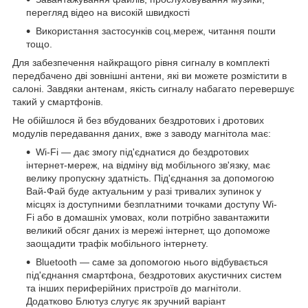
перегляд відео на високій швидкості
Використання застосунків соц.мереж, читання пошти
тощо.
Для забезпечення найкращого рівня сигналу в комплекті
передбачено дві зовнішні антени, які ви можете розмістити в
салоні. Завдяки антенам, якість сигналу набагато перевершує
такий у смартфонів.
Не обійшлося й без вбудованих бездротових і дротових
модулів передавання даних, вже з заводу магнітола має:
Wi-Fi — дає змогу під'єднатися до бездротових
інтернет-мереж, на відміну від мобільного зв'язку, має
велику пропускну здатність. Під'єднання за допомогою
Вай-Фай буде актуальним у разі тривалих зупинок у
місцях із доступними безплатними точками доступу Wi-
Fi або в домашніх умовах, коли потрібно завантажити
великий обсяг даних із мережі інтернет, що допоможе
заощадити трафік мобільного інтернету.
Bluetooth — саме за допомогою нього відбувається
під'єднання смартфона, бездротових акустичних систем
та інших периферійних пристроїв до магнітоли.
Додатково Блютуз слугує як зручний варіант