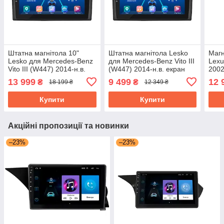
Штатна магнітола 10"
Штатна магнітола Lesko
Магн
Lesko для Mercedes-Benz
для Mercedes-Benz Vito III
Lexu
Vito III (W447) 2014-н.в.
(W447) 2014-н.в. екран
2002
6/128Gb 4G Wi-Fi GPS Top
10" 2/32Gb/ 4G/ Wi-Fi Top
CarP
13 999
9 499
12 
₴
₴
18 199 ₴
12 349 ₴
Віто
GPS
Prim
Купити
Купити
Акційні пропозиції та новинки
–23%
–23%