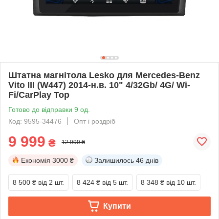
Штатна магнітола Lesko для Mercedes-Benz
Vito III (W447) 2014-н.в. 10" 4/32Gb/ 4G/ Wi-
Fi/CarPlay Top
Готово до відправки 9 од.
Код: 9595-34476
Опт і роздріб
9 999
₴
12 999 ₴
Економія
3000 ₴
Залишилось
46 днів
8 500 ₴
від 2 шт.
8 424 ₴
від 5 шт.
8 348 ₴
від 10 шт.
Купити