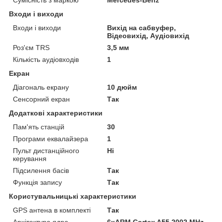
Входи і виходи
Входи і виходи
Вихід на сабвуфер,
Відеовихід, Аудіовихід
Роз'єм TRS
3,5 мм
Кількість аудіовходів
1
Екран
Діагональ екрану
10 дюйм
Сенсорний екран
Так
Додаткові характеристики
Пам'ять станцій
30
Програми еквалайзера
1
Пульт дистанційного
Ні
керування
Підсилення басів
Так
Функція запису
Так
Користувальницькі характеристики
GPS антена в комплекті
Так
Архітектура ядра
6xARM Cortex A55 2002 MHz,