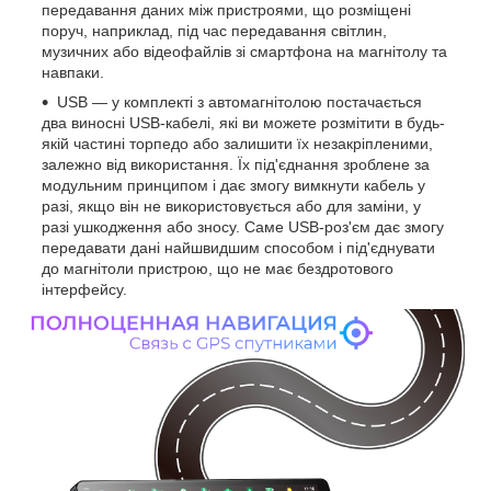
передавання даних між пристроями, що розміщені
поруч, наприклад, під час передавання світлин,
музичних або відеофайлів зі смартфона на магнітолу та
навпаки.
USB — у комплекті з автомагнітолою постачається
два виносні USB-кабелі, які ви можете розмітити в будь-
якій частині торпедо або залишити їх незакріпленими,
залежно від використання. Їх під'єднання зроблене за
модульним принципом і дає змогу вимкнути кабель у
разі, якщо він не використовується або для заміни, у
разі ушкодження або зносу. Саме USB-роз'єм дає змогу
передавати дані найшвидшим способом і під'єднувати
до магнітоли пристрою, що не має бездротового
інтерфейсу.