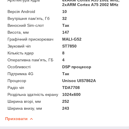
2xARM Cortex A75 2002 MHz
Версія Android
10
Внутрішня пам'ять, Гб
32
Виносний Sim-слот
Так
Висота, мм
147
Графічний прискорювач
MALI-G52
Звуковий чіп
ST7850
Кількість ядер
8
Оперативна пам'ять, ГБ
4
Особливості
DSP процесор
Підтримка 4G
Так
Процесор
Unisoc UIS7862A
Радіо чіп
TDA7708
Роздільна здатність екрану
1024х600
Ширина вгорі, мм
252
Ширина внизу, мм
243
Приховати