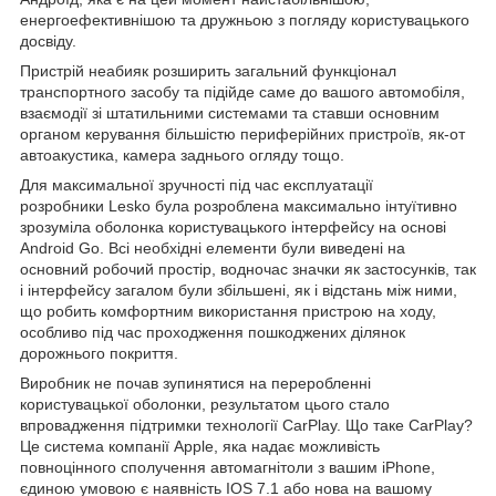
енергоефективнішою та дружньою з погляду користувацького
досвіду.
Пристрій неабияк розширить загальний функціонал
транспортного засобу та підійде саме до вашого автомобіля,
взаємодії зі штатильними системами та ставши основним
органом керування більшістю периферійних пристроїв, як-от
автоакустика, камера заднього огляду тощо.
Для максимальної зручності під час експлуатації
розробники Lesko була розроблена максимально інтуїтивно
зрозуміла оболонка користувацького інтерфейсу на основі
Android Go. Всі необхідні елементи були виведені на
основний робочий простір, водночас значки як застосунків, так
і інтерфейсу загалом були збільшені, як і відстань між ними,
що робить комфортним використання пристрою на ходу,
особливо під час проходження пошкоджених ділянок
дорожнього покриття.
Виробник не почав зупинятися на переробленні
користувацької оболонки, результатом цього стало
впровадження підтримки технології CarPlay. Що таке CarPlay?
Це система компанії Apple, яка надає можливість
повноцінного сполучення автомагнітоли з вашим iPhone,
єдиною умовою є наявність IOS 7.1 або нова на вашому