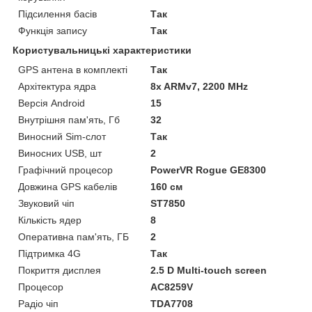
Підсилення басів
Так
Функція запису
Так
Користувальницькі характеристики
GPS антена в комплекті
Так
Архітектура ядра
8x ARMv7, 2200 MHz
Версія Android
15
Внутрішня пам'ять, Гб
32
Виносний Sim-слот
Так
Виносних USB, шт
2
Графічний процесор
PowerVR Rogue GE8300
Довжина GPS кабелів
160 см
Звуковий чіп
ST7850
Кількість ядер
8
Оперативна пам'ять, ГБ
2
Підтримка 4G
Так
Покриття дисплея
2.5 D Multi-touch screen
Процесор
AC8259V
Радіо чіп
TDA7708