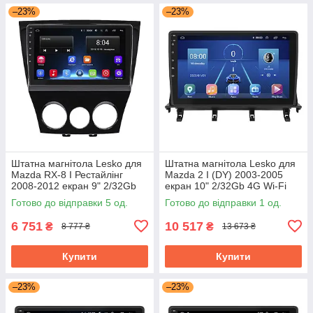
–23%
–23%
Штатна магнітола Lesko для
Штатна магнітола Lesko для
Mazda RX-8 I Рестайлінг
Mazda 2 I (DY) 2003-2005
2008-2012 екран 9" 2/32Gb
екран 10" 2/32Gb 4G Wi-Fi
Wi-Fi GPS Base Мазда
GPS Top Мазда
Готово до відправки 5 од.
Готово до відправки 1 од.
6 751
10 517
₴
₴
8 777 ₴
13 673 ₴
Купити
Купити
–23%
–23%