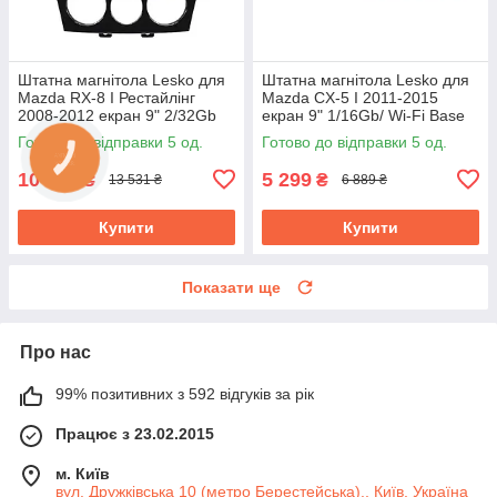
Штатна магнітола Lesko для
Штатна магнітола Lesko для
Mazda RX-8 I Рестайлінг
Mazda CX-5 I 2011-2015
2008-2012 екран 9" 2/32Gb
екран 9" 1/16Gb/ Wi-Fi Base
4G Wi-Fi GPS Top Мазда
GPS Android Мазда
Готово до відправки 5 од.
Готово до відправки 5 од.
10 408
5 299
₴
₴
13 531 ₴
6 889 ₴
Купити
Купити
Показати ще
Про нас
99% позитивних з 592 відгуків за рік
Працює з 23.02.2015
м. Київ
вул. Дружківська 10 (метро Берестейська)., Київ, Україна