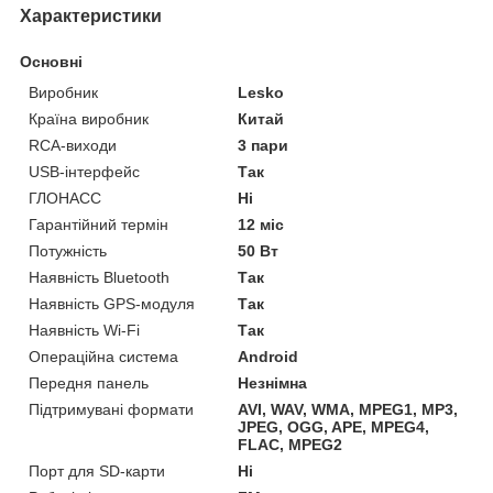
Характеристики
Основні
Виробник
Lesko
Країна виробник
Китай
RCA-виходи
3 пари
USB-інтерфейс
Так
ГЛОНАСС
Ні
Гарантійний термін
12 міс
Потужність
50 Вт
Наявність Bluetooth
Так
Наявність GPS-модуля
Так
Наявність Wi-Fi
Так
Операційна система
Android
Передня панель
Незнімна
Підтримувані формати
AVI, WAV, WMA, MPEG1, MP3,
JPEG, OGG, APE, MPEG4,
FLAC, MPEG2
Порт для SD-карти
Ні