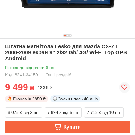
Штатна магнітола Lesko для Mazda CX-7 I
2006-2009 екран 9" 2/32 Gb/ 4G/ Wi-Fi Top GPS
Android
Готово до відправки 6 од.
Код: 8241-34159
Опт і роздріб
9 499
₴
12 349 ₴
Економія
2850 ₴
Залишилось
46 днів
8 075 ₴
від 2 шт.
7 894 ₴
від 5 шт.
7 713 ₴
від 10 шт.
Купити