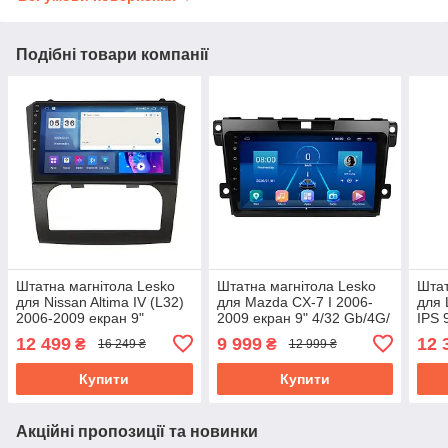
Подібні товари компанії
Штатна магнітола Lesko
Штатна магнітола Lesko
Штат
для Nissan Altima IV (L32)
для Mazda CX-7 I 2006-
для 
2006-2009 екран 9"
2009 екран 9" 4/32 Gb/4G/
IPS 
4/64Gb CarPlay 4G Wi-Fi
Wi-Fi/CarPlay Top GPS
Wi-F
12 499
9 999
12 
₴
₴
16 249 ₴
12 999 ₴
GPS Prime
Android
Купити
Купити
Акційні пропозиції та новинки