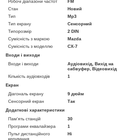
Робочі діапазони частот
FM
Стан
Новий
Тип
Mp3
Тип екрану
Сенсорний
Типорозмір
2 DIN
Сумісність з маркою
Mazda
Сумісність з моделлю
CX-7
Входи і виходи
Входи і виходи
Аудіовихід, Вихід на
сабвуфер, Відеовихід
Кількість аудіовходів
1
Екран
Діагональ екрану
9 дюйм
Сенсорний екран
Так
Додаткові характеристики
Пам'ять станцій
30
Програми еквалайзера
1
Пульт дистанційного
Ні
керування