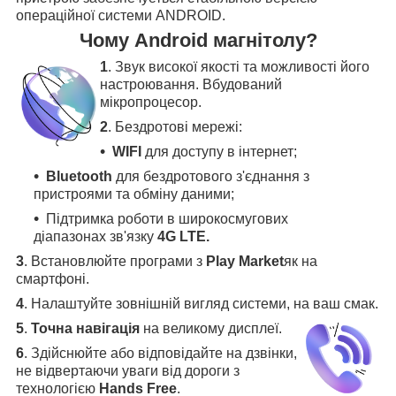
операційної системи ANDROID.
Чому Android магнітолу?
1
. Звук високої якості та можливості його
настроювання. Вбудований
мікропроцесор.
2
. Бездротові мережі:
WIFI
для доступу в інтернет;
Bluetooth
для бездротового з'єднання з
пристроями та обміну даними;
Підтримка роботи в широкосмугових
діапазонах зв'язку
4G LTE.
3
.
Встановлюйте програми з
Play Market
як на
смартфоні.
4
.
Налаштуйте зовнішній вигляд системи, на ваш смак.
5
.
Точна навігація
на великому дисплеї
.
6
.
Здійснюйте або відповідайте на дзвінки,
не відвертаючи уваги від дороги з
технологією
Hands Free
.