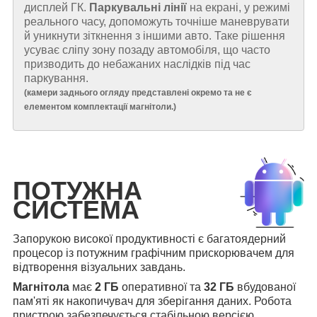
дисплей ГК.
Паркувальні лінії
на екрані, у режимі
реального часу, допоможуть точніше маневрувати
й уникнути зіткнення з іншими авто. Таке рішення
усуває сліпу зону позаду автомобіля, що часто
призводить до небажаних наслідків під час
паркування.
(
камери заднього огляду представлені окремо та не є
елементом комплектації магнітоли.
)
ПОТУЖНА
СИСТЕМА
Запорукою високої продуктивності є багатоядерний
процесор із потужним графічним прискорювачем для
відтворення візуальних завдань.
Магнітола
має
2 ГБ
оперативної та
32 ГБ
вбудованої
пам'яті як накопичувач для зберігання даних. Робота
пристрою забезпечується стабільною версією