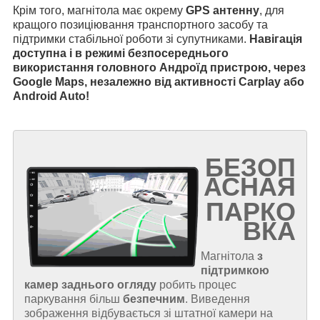
Крім того, магнітола має окрему
GPS антенну
, для
кращого позиціювання транспортного засобу та
підтримки стабільної роботи зі супутниками.
Навігація
доступна і в режимі безпосереднього
використання головного Андроїд пристрою, через
Google Maps, незалежно від активності Carplay або
Android Auto!
БЕЗОП
АСНАЯ
ПАРКО
ВКА
Магнітола
з
підтримкою
камер заднього огляду
робить процес
паркування більш
безпечним
. Виведення
зображення відбувається зі штатної камери на