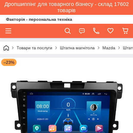
Дропшиппінг для товарного бізнесу - склад 17602
товарів
Факторія - персональна техніка
Товари та послуги
Штатна магнітола
Mazda
Штат
–23%