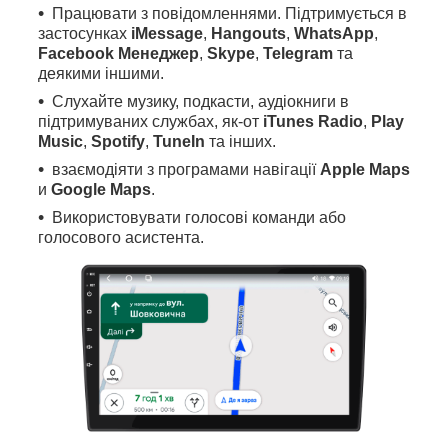
Працювати з повідомленнями. Підтримується в
застосунках
iMessage
,
Hangouts
,
WhatsApp
,
Facebook Менеджер
,
Skype
,
Telegram
та
деякими іншими.
Слухайте музику, подкасти, аудіокниги в
підтримуваних службах, як-от
iTunes Radio
,
Play
Music
,
Spotify
,
TuneIn
та інших.
взаємодіяти з програмами навігації
Apple Maps
и
Google Maps
.
Використовувати голосові команди або
голосового асистента.