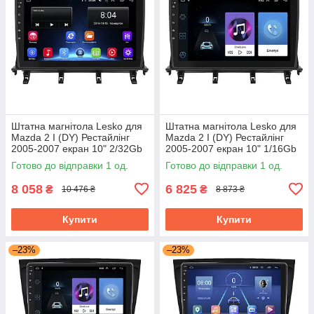
Штатна магнітола Lesko для
Штатна магнітола Lesko для
Mazda 2 I (DY) Рестайлінг
Mazda 2 I (DY) Рестайлінг
2005-2007 екран 10" 2/32Gb
2005-2007 екран 10" 1/16Gb
Wi-Fi GPS Base Мазда
Wi-Fi GPS Base Мазда
Готово до відправки 1 од.
Готово до відправки 1 од.
8 058
6 825
₴
₴
10 476 ₴
8 873 ₴
Купити
Купити
–23%
–23%