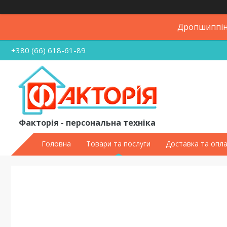
Дропшиппінг
+380 (66) 618-61-89
Факторія - персональна техніка
Головна
Товари та послуги
Доставка та опл