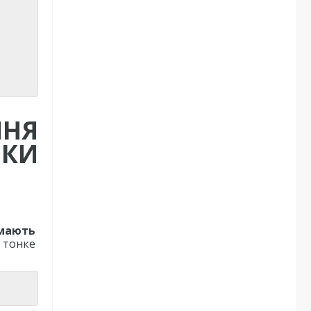
ННЯ
ИКИ
 мають
 тонке