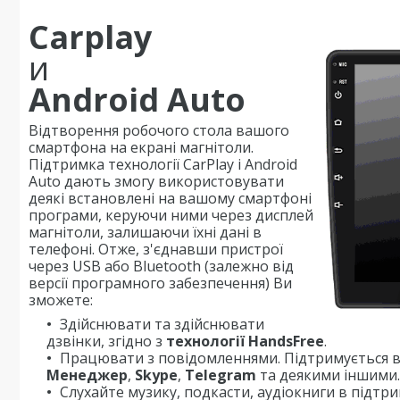
Carplay
и
Android Auto
Відтворення робочого стола вашого
смартфона на екрані магнітоли.
Підтримка технології CarPlay і Android
Auto дають змогу використовувати
деякі встановлені на вашому смартфоні
програми, керуючи ними через дисплей
магнітоли, залишаючи їхні дані в
телефоні. Отже, з'єднавши пристрої
через USB або Bluetooth (залежно від
версії програмного забезпечення) Ви
зможете:
Здійснювати та здійснювати
дзвінки, згідно з
технології HandsFree
.
Працювати з повідомленнями. Підтримується в
Менеджер
,
Skype
,
Telegram
та деякими іншими.
Слухайте музику, подкасти, аудіокниги в підтр