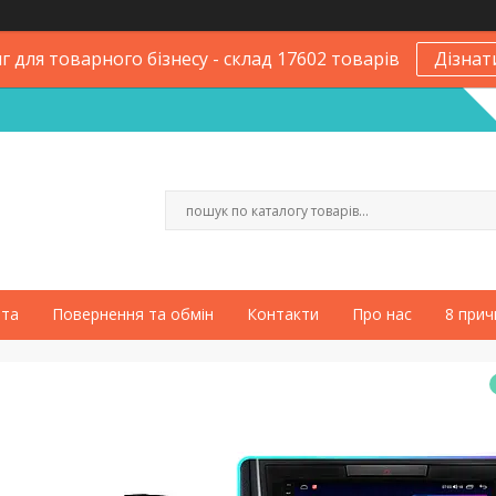
 для товарного бізнесу - склад 17602 товарів
Дізнат
ата
Повернення та обмін
Контакти
Про нас
8 прич