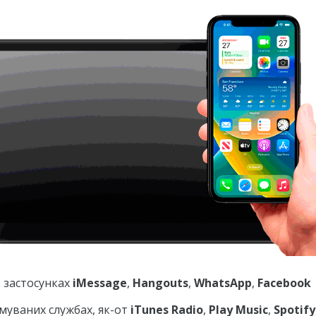
 застосунках
iMessage
,
Hangouts
,
WhatsApp
,
Facebook
имуваних службах, як-от
iTunes Radio
,
Play Music
,
Spotify