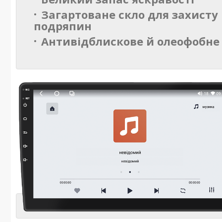
Загартоване скло для захисту 
подряпин
Антивідблискове й олеофобне