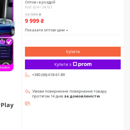
Оптом і в роздріб
Код:
8241-34163
12 999 ₴
9 999 ₴
Показати оптові ціни
Купити
Купити з
+380 (66) 618-61-89
повернення товару
протягом 14 днів
за домовленістю
rPlay