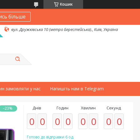
Кошик
ись більше
вул. Дружківська 10 (метро Берестейська)., Київ, Україна
ин замовляти у нас
Напишіть нам в Telegram
Днів
Годин
Хвилин
Секунд
–23%
0
0
0
0
0
0
0
0
Готово до відправки 6 од.