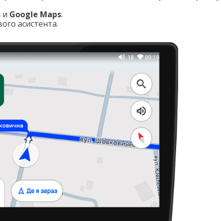
s
и
Google Maps
.
ого асистента.