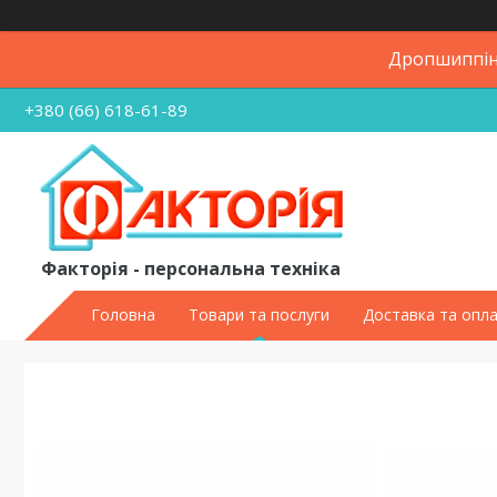
Дропшиппінг
+380 (66) 618-61-89
Факторія - персональна техніка
Головна
Товари та послуги
Доставка та опл