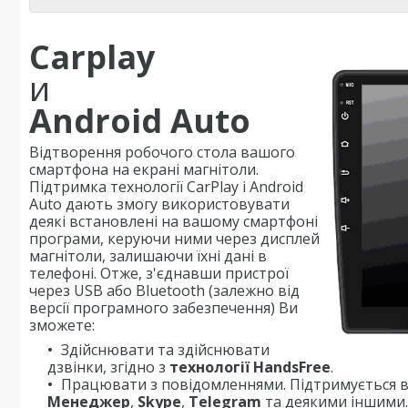
Carplay
и
Android Auto
Відтворення робочого стола вашого
смартфона на екрані магнітоли.
Підтримка технології CarPlay і Android
Auto дають змогу використовувати
деякі встановлені на вашому смартфоні
програми, керуючи ними через дисплей
магнітоли, залишаючи їхні дані в
телефоні. Отже, з'єднавши пристрої
через USB або Bluetooth (залежно від
версії програмного забезпечення) Ви
зможете:
Здійснювати та здійснювати
дзвінки, згідно з
технології HandsFree
.
Працювати з повідомленнями. Підтримується в
Менеджер
,
Skype
,
Telegram
та деякими іншими.