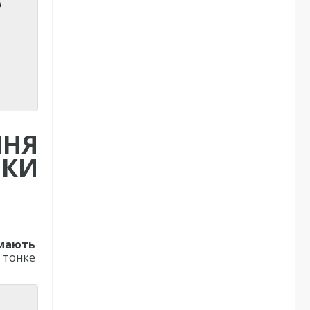
ННЯ
ИКИ
 мають
 тонке