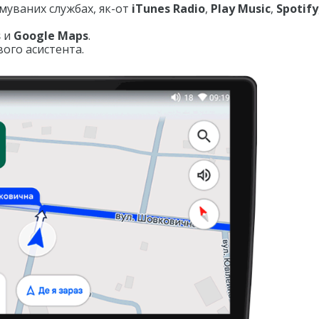
имуваних службах, як-от
iTunes Radio
,
Play Music
,
Spotify
s
и
Google Maps
.
ого асистента.