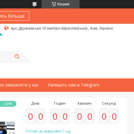
Кошик
ись більше
вул. Дружківська 10 (метро Берестейська)., Київ, Україна
ин замовляти у нас
Напишіть нам в Telegram
Днів
Годин
Хвилин
Секунд
–23%
0
0
0
0
0
0
0
0
Готово до відправки 7 од.