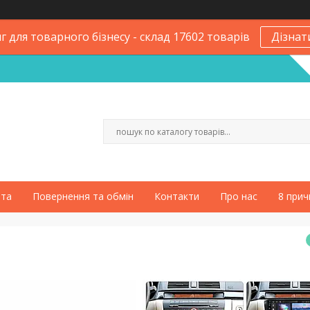
 для товарного бізнесу - склад 17602 товарів
Дізнат
ата
Повернення та обмін
Контакти
Про нас
8 прич