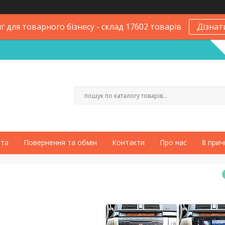
 для товарного бізнесу - склад 17602 товарів
Дізнат
ата
Повернення та обмін
Контакти
Про нас
8 прич