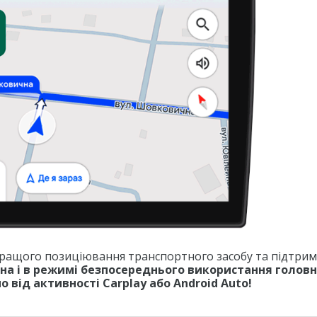
 кращого позиціювання транспортного засобу та підтри
пна і в режимі безпосереднього використання голов
 від активності Carplay або Android Auto!