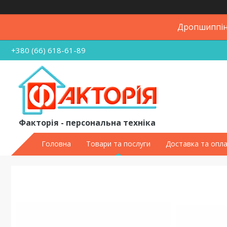
Дропшиппінг
+380 (66) 618-61-89
Факторія - персональна техніка
Головна
Товари та послуги
Доставка та опл