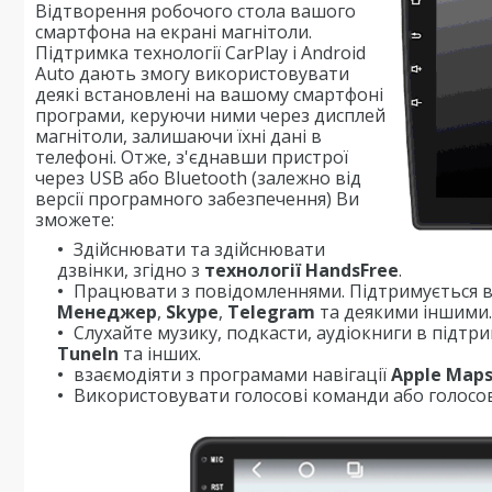
Відтворення робочого стола вашого
смартфона на екрані магнітоли.
Підтримка технології CarPlay і Android
Auto дають змогу використовувати
деякі встановлені на вашому смартфоні
програми, керуючи ними через дисплей
магнітоли, залишаючи їхні дані в
телефоні. Отже, з'єднавши пристрої
через USB або Bluetooth (залежно від
версії програмного забезпечення) Ви
зможете:
Здійснювати та здійснювати
дзвінки, згідно з
технології HandsFree
.
Працювати з повідомленнями. Підтримується в
Менеджер
,
Skype
,
Telegram
та деякими іншими.
Слухайте музику, подкасти, аудіокниги в підтр
TuneIn
та інших.
взаємодіяти з програмами навігації
Apple Map
Використовувати голосові команди або голосов