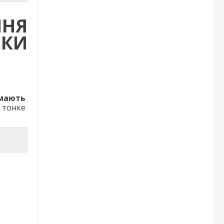
ННЯ
ИКИ
 мають
 тонке