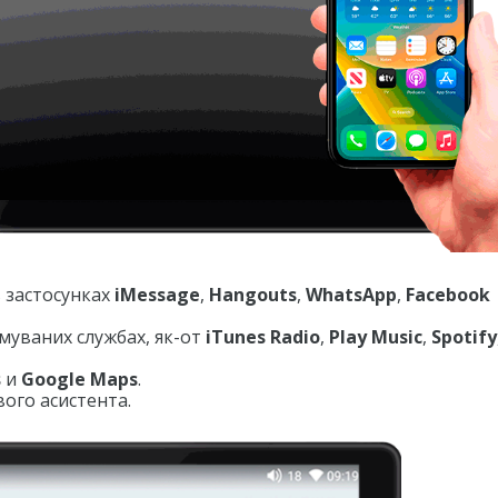
 застосунках
iMessage
,
Hangouts
,
WhatsApp
,
Facebook
имуваних службах, як-от
iTunes Radio
,
Play Music
,
Spotify
s
и
Google Maps
.
ого асистента.