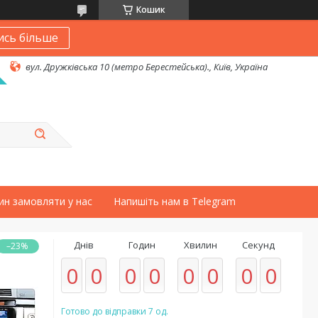
Кошик
ись більше
вул. Дружківська 10 (метро Берестейська)., Київ, Україна
ин замовляти у нас
Напишіть нам в Telegram
Днів
Годин
Хвилин
Секунд
–23%
0
0
0
0
0
0
0
0
Готово до відправки 7 од.