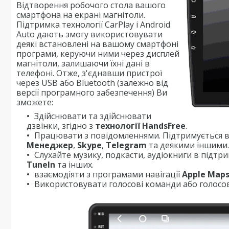
Відтворення робочого стола вашого
смартфона на екрані магнітоли.
Підтримка технології CarPlay і Android
Auto дають змогу використовувати
деякі встановлені на вашому смартфоні
програми, керуючи ними через дисплей
магнітоли, залишаючи їхні дані в
телефоні. Отже, з'єднавши пристрої
через USB або Bluetooth (залежно від
версії програмного забезпечення) Ви
зможете:
Здійснювати та здійснювати
дзвінки, згідно з
технології HandsFree
.
Працювати з повідомленнями. Підтримується в
Менеджер
,
Skype
,
Telegram
та деякими іншими.
Слухайте музику, подкасти, аудіокниги в підтр
TuneIn
та інших.
взаємодіяти з програмами навігації
Apple Map
Використовувати голосові команди або голосов