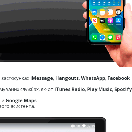
 застосунках
iMessage
,
Hangouts
,
WhatsApp
,
Facebook
имуваних службах, як-от
iTunes Radio
,
Play Music
,
Spotify
s
и
Google Maps
.
ого асистента.