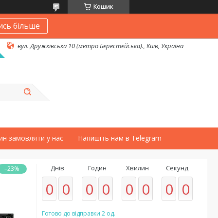
Кошик
ись більше
вул. Дружківська 10 (метро Берестейська)., Київ, Україна
ин замовляти у нас
Напишіть нам в Telegram
Днів
Годин
Хвилин
Секунд
–23%
0
0
0
0
0
0
0
0
Готово до відправки 2 од.