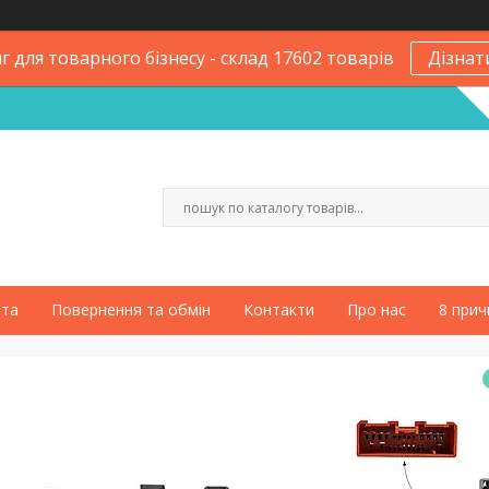
 для товарного бізнесу - склад 17602 товарів
Дізнат
ата
Повернення та обмін
Контакти
Про нас
8 прич