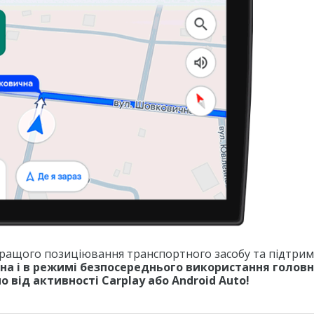
 кращого позиціювання транспортного засобу та підтри
пна і в режимі безпосереднього використання голов
 від активності Carplay або Android Auto!