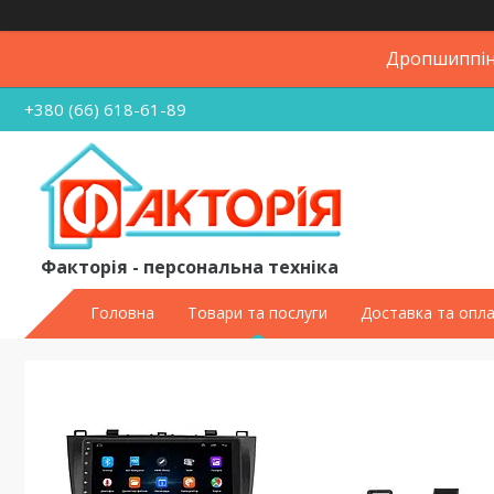
Дропшиппінг
+380 (66) 618-61-89
Факторія - персональна техніка
Головна
Товари та послуги
Доставка та опл