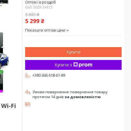
Оптом і в роздріб
Код:
3609-34815
6 889 ₴
5 299 ₴
Показати оптові ціни
Купити
Купити з
+380 (66) 618-61-89
повернення товару
протягом 14 днів
за домовленістю
 Wi-Fi