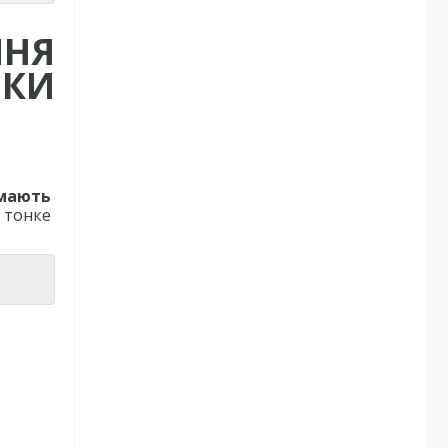
ННЯ
ИКИ
 мають
 тонке