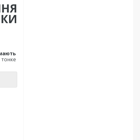
ННЯ
ИКИ
 мають
 тонке