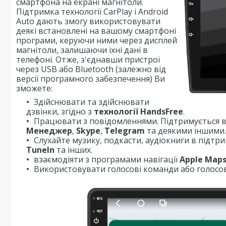
смартфона на екрані магнітоли.
Підтримка технології CarPlay і Android
Auto дають змогу використовувати
деякі встановлені на вашому смартфоні
програми, керуючи ними через дисплей
магнітоли, залишаючи їхні дані в
телефоні. Отже, з'єднавши пристрої
через USB або Bluetooth (залежно від
версії програмного забезпечення) Ви
зможете:
Здійснювати та здійснювати
дзвінки, згідно з
технології HandsFree
.
Працювати з повідомленнями. Підтримується в
Менеджер
,
Skype
,
Telegram
та деякими іншими.
Слухайте музику, подкасти, аудіокниги в підтр
TuneIn
та інших.
взаємодіяти з програмами навігації
Apple Map
Використовувати голосові команди або голосов