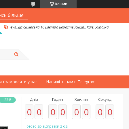
Кошик
ись більше
вул. Дружківська 10 (метро Берестейська)., Київ, Україна
ин замовляти у нас
Напишіть нам в Telegram
Днів
Годин
Хвилин
Секунд
–23%
0
0
0
0
0
0
0
0
Готово до відправки 2 од.