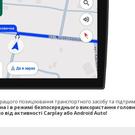
 кращого позиціювання транспортного засобу та підтри
пна і в режимі безпосереднього використання голов
 від активності Carplay або Android Auto!