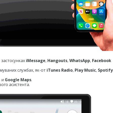
 застосунках
iMessage
,
Hangouts
,
WhatsApp
,
Facebook
имуваних службах, як-от
iTunes Radio
,
Play Music
,
Spotify
s
и
Google Maps
.
ого асистента.