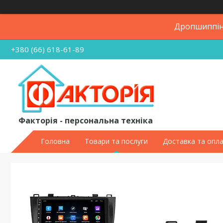
Дропшиппінг
+380 (66) 618-61-89
Факторія - персональна техніка
Головна
Товари та послуги
Доставка та опл