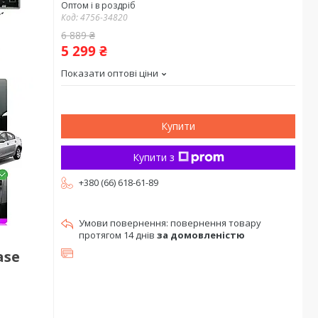
Оптом і в роздріб
Код:
4756-34820
6 889 ₴
5 299 ₴
Показати оптові ціни
Купити
Купити з
+380 (66) 618-61-89
повернення товару
протягом 14 днів
за домовленістю
ase