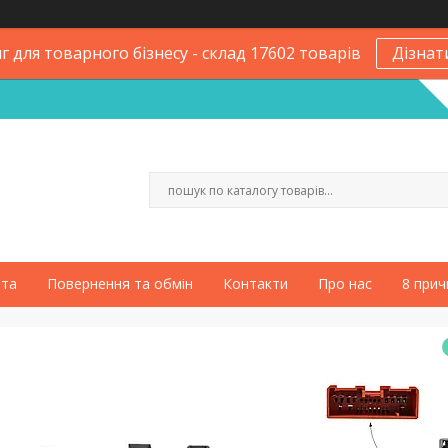
 для товарного бізнесу - склад 17602 товарів
Дізнат
ата
Повернення та обмін
Контакти
Про нас
8 прич