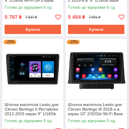
9" 1/16Gb Wi-Fi GPS Base
2 2015-н.в. 9" 1/16Gb Base
Сітроен
Wi-Fi Android Берлінго
Готово до відправки 6 од.
Готово до відправки 6 од.
5 797
5 454
₴
₴
7 537 ₴
7 091 ₴
Купити
Купити
–23%
–23%
Штатна магнітола Lesko для
Штатна магнітола Lesko для
Citroen Berlingo II Рестайлінг
Citroen Berlingo III 2018-н.в.
2012-2015 екран 9" 1/16Gb
екран 10" 2/32Gb/ Wi-Fi Base
Base Wi-Fi GPS Берлінго
GPS Android Ситроен
Готово до відправки 6 од.
Готово до відправки 5 од.