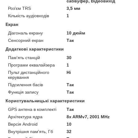
сабвуфер, Відеовихід
Роз'єм TRS
3,5 мм
Кількість аудіовходів
1
Екран
Діагональ екрану
10 дюйм
Сенсорний екран
Так
Додаткові характеристики
Пам'ять станцій
30
Програми еквалайзера
1
Пульт дистанційного
Ні
керування
Підсилення басів
Так
Функція запису
Так
Користувальницькі характеристики
GPS антена в комплекті
Так
Архітектура ядра
8x ARMv7, 2001 MHz
Версія Android
10
Внутрішня пам'ять, Гб
32