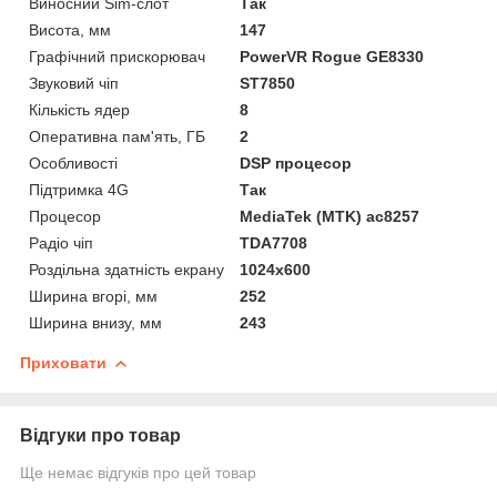
Виносний Sim-слот
Так
Висота, мм
147
Графічний прискорювач
PowerVR Rogue GE8330
Звуковий чіп
ST7850
Кількість ядер
8
Оперативна пам'ять, ГБ
2
Особливості
DSP процесор
Підтримка 4G
Так
Процесор
MediaTek (MTK) ac8257
Радіо чіп
TDA7708
Роздільна здатність екрану
1024х600
Ширина вгорі, мм
252
Ширина внизу, мм
243
Приховати
Відгуки про товар
Ще немає відгуків про цей товар