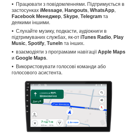
Працювати з повідомленнями. Підтримується в
застосунках
iMessage
,
Hangouts
,
WhatsApp
,
Facebook Менеджер
,
Skype
,
Telegram
та
деякими іншими.
Слухайте музику, подкасти, аудіокниги в
підтримуваних службах, як-от
iTunes Radio
,
Play
Music
,
Spotify
,
TuneIn
та інших.
взаємодіяти з програмами навігації
Apple Maps
и
Google Maps
.
Використовувати голосові команди або
голосового асистента.