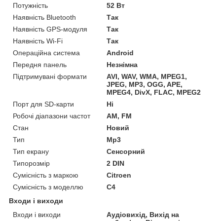
Потужність
52 Вт
Наявність Bluetooth
Так
Наявність GPS-модуля
Так
Наявність Wi-Fi
Так
Операційна система
Android
Передня панель
Незнімна
Підтримувані формати
AVI, WAV, WMA, MPEG1,
JPEG, MP3, OGG, APE,
MPEG4, DivX, FLAC, MPEG2
Порт для SD-карти
Ні
Робочі діапазони частот
AM, FM
Стан
Новий
Тип
Mp3
Тип екрану
Сенсорний
Типорозмір
2 DIN
Сумісність з маркою
Citroen
Сумісність з моделлю
C4
Входи і виходи
Входи і виходи
Аудіовихід, Вихід на