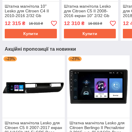
Штатна магнітола 10"
Штатна магнітола Lesko
Штат
Lesko для Citroen C4 II
для Citroen C5 II 2008-
для 
2010-2016 2/32 Gb
2016 екран 10" 2/32 Gb
2018
CarPlay 4G Wi-Fi GPS
CarPlay 4G Wi-Fi GPS
CarP
12 315
12 310
12 
₴
₴
16 010 ₴
16 003 ₴
Prime Ситроен
Prime
Prim
Купити
Купити
Акційні пропозиції та новинки
–23%
–23%
Штатна магнітола Lesko для
Штатна магнітола Lesko для
Citroen C5 II 2007-2017 екран
Citroen Berlingo II Рестайлінг