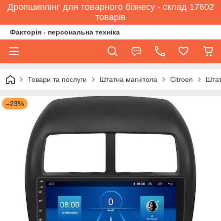
Дропшиппінг для товарного бізнесу - склад 17602
товарів
Факторія - персональна техніка
Товари та послуги
Штатна магнітола
Citroen
Штат
–23%