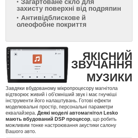
Загартоване скло для
захисту поверхні від подряпин
Антивідблискове й
олеофобне покриття
ЯКІСНИЙ
ЗВУЧАННЯ
МУЗИКИ
Завдяки вбудованому мікропроцесору магнітола
відтворює живий і об'ємніший звук і має гнучкіші
інструменти його налаштувань. Готові ефекти
моделювальні простір, персональні параметри
еквалайзера.
Деякі моделі автомагнітол Lesko
мають вбудований DSP процесор
, що робить
можливим тонке настроювання акустики салону
Вашого авто.