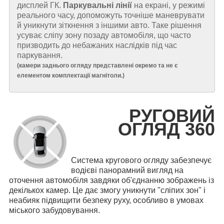
дисплей ГК.
Паркувальні лінії
на екрані, у режимі
реального часу, допоможуть точніше маневрувати
й уникнути зіткнення з іншими авто. Таке рішення
усуває сліпу зону позаду автомобіля, що часто
призводить до небажаних наслідків під час
паркування.
(
камери заднього огляду представлені окремо та не є
елементом комплектації магнітоли.
)
РУГОВИЙ
ОГЛЯД 360
Система кругового огляду забезпечує
водієві панорамний вигляд на
оточення автомобіля завдяки об'єднанню зображень із
декількох камер. Це дає змогу уникнути "сліпих зон" і
неабияк підвищити безпеку руху, особливо в умовах
міського забудовування.