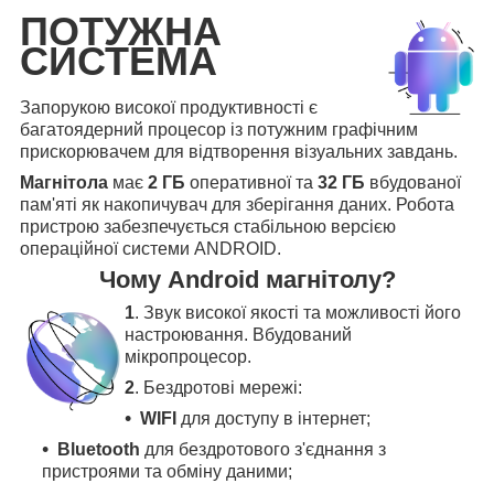
ПОТУЖНА
СИСТЕМА
Запорукою високої продуктивності є
багатоядерний процесор із потужним графічним
прискорювачем для відтворення візуальних завдань.
Магнітола
має
2 ГБ
оперативної та
32 ГБ
вбудованої
пам'яті як накопичувач для зберігання даних. Робота
пристрою забезпечується стабільною версією
операційної системи ANDROID.
Чому Android магнітолу?
1
. Звук високої якості та можливості його
настроювання. Вбудований
мікропроцесор.
2
. Бездротові мережі:
WIFI
для доступу в інтернет;
Bluetooth
для бездротового з'єднання з
пристроями та обміну даними;