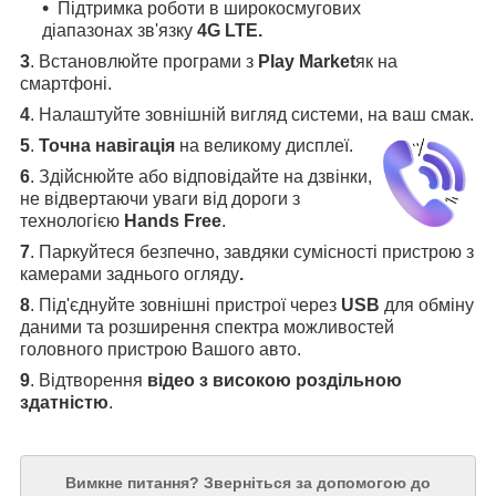
Підтримка роботи в широкосмугових
діапазонах зв'язку
4G LTE.
3
.
Встановлюйте програми з
Play Market
як на
смартфоні.
4
.
Налаштуйте зовнішній вигляд системи, на ваш смак.
5
.
Точна навігація
на великому дисплеї
.
6
.
Здійснюйте або відповідайте на дзвінки,
не відвертаючи уваги від дороги з
технологією
Hands Free
.
7
. Паркуйтеся безпечно, завдяки сумісності пристрою з
камерами заднього огляду
.
8
. Під'єднуйте зовнішні пристрої через
USB
для обміну
даними та розширення спектра можливостей
головного пристрою Вашого авто.
9
. Відтворення
відео з високою роздільною
здатністю
.
Вимкне питання?
Зверніться за допомогою до