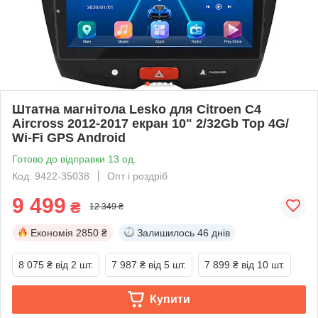
Штатна магнітола Lesko для Citroen C4
Aircross 2012-2017 екран 10" 2/32Gb Top 4G/
Wi-Fi GPS Android
Готово до відправки 13 од.
Код: 9422-35038
Опт і роздріб
9 499
₴
12 349 ₴
Економія
2850 ₴
Залишилось
46 днів
8 075 ₴
від 2 шт.
7 987 ₴
від 5 шт.
7 899 ₴
від 10 шт.
Купити