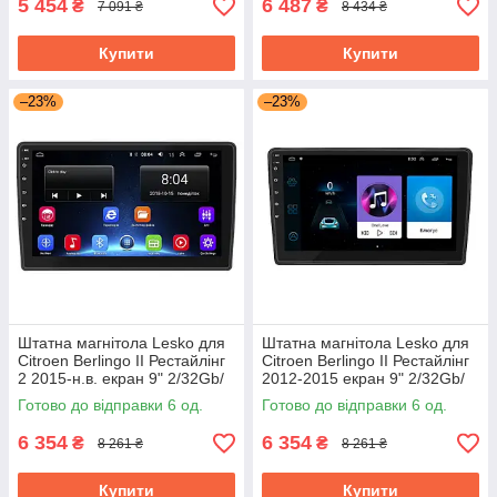
5 454
6 487
₴
₴
7 091 ₴
8 434 ₴
Купити
Купити
–23%
–23%
Штатна магнітола Lesko для
Штатна магнітола Lesko для
Citroen Berlingo II Рестайлінг
Citroen Berlingo II Рестайлінг
2 2015-н.в. екран 9" 2/32Gb/
2012-2015 екран 9" 2/32Gb/
Wi-Fi Base GPS
Wi-Fi Base GPS Android
Готово до відправки 6 од.
Готово до відправки 6 од.
6 354
6 354
₴
₴
8 261 ₴
8 261 ₴
Купити
Купити