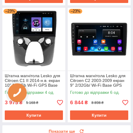
–23%
–23%
Штатна магнітола Lesko для
Штатна магнітола Lesko для
Citroen C1 II 2014-н.в. екран
Citroen C2 2003-2009 екран
10" 1/16Gb Wi-Fi GPS Base
9" 2/32Gb/ Wi-Fi Base GPS
Ситроен
Android Ситроен
Готово до відправки 4 од.
Готово до відправки 6 од.
3 975
6 844
₴
₴
5 168 ₴
8 898 ₴
Купити
Купити
Показати ще