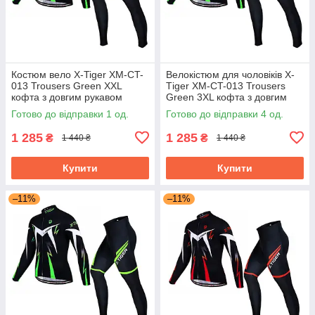
Костюм вело X-Tiger XM-CT-
Велокістюм для чоловіків X-
013 Trousers Green XXL
Тiger XM-CT-013 Trousers
кофта з довгим рукавом
Green 3XL кофта з довгим
штани
рукавом + штани велоодягу
Готово до відправки 1 од.
Готово до відправки 4 од.
1 285
1 285
₴
₴
1 440 ₴
1 440 ₴
Купити
Купити
–11%
–11%