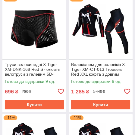
Труси велосипедні X-Tiger
Велокістюм для чоловіків X-
XM-DNK-168 Red S чоловічі
Тiger XM-CT-013 Trousers
велотруси з гелевим 5D-
Red XXL кофта з довгим
памперсом
рукавом + штани велоодягу
Готово до відправки 9 од.
Готово до відправки 6 од.
696
1 285
₴
₴
780 ₴
1 440 ₴
Купити
Купити
–11%
–11%