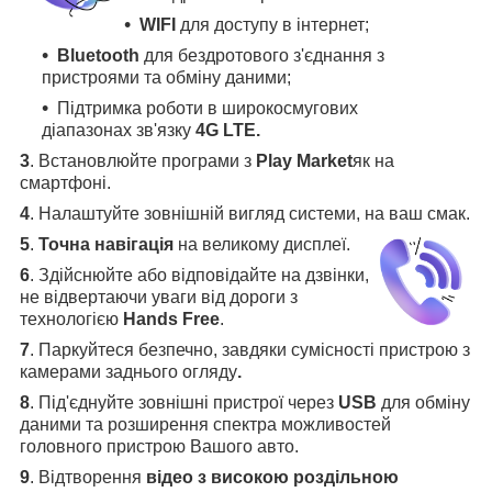
WIFI
для доступу в інтернет;
Bluetooth
для бездротового з'єднання з
пристроями та обміну даними;
Підтримка роботи в широкосмугових
діапазонах зв'язку
4G LTE.
3
.
Встановлюйте програми з
Play Market
як на
смартфоні.
4
.
Налаштуйте зовнішній вигляд системи, на ваш смак.
5
.
Точна навігація
на великому дисплеї
.
6
.
Здійснюйте або відповідайте на дзвінки,
не відвертаючи уваги від дороги з
технологією
Hands Free
.
7
. Паркуйтеся безпечно, завдяки сумісності пристрою з
камерами заднього огляду
.
8
. Під'єднуйте зовнішні пристрої через
USB
для обміну
даними та розширення спектра можливостей
головного пристрою Вашого авто.
9
. Відтворення
відео з високою роздільною