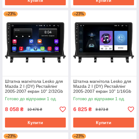
Купити
Купити
–23%
–23%
Штатна магнітола Lesko для
Штатна магнітола Lesko для
Mazda 2 I (DY) Рестайлінг
Mazda 2 I (DY) Рестайлінг
2005-2007 екран 10" 2/32Gb
2005-2007 екран 10" 1/16Gb
Wi-Fi GPS Base Мазда
Wi-Fi GPS Base Мазда
Готово до відправки 1 од.
Готово до відправки 1 од.
8 058
6 825
₴
₴
10 476 ₴
8 873 ₴
Купити
Купити
–23%
–23%