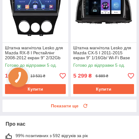
Штатна магнітола Lesko для
Штатна магнітола Lesko для
Mazda RX-8 I Рестайлінг
Mazda CX-5 I 2011-2015
2008-2012 екран 9" 2/32Gb
екран 9" 1/16Gb/ Wi-Fi Base
4G Wi-Fi GPS Top Мазда
GPS Android Мазда
Готово до відправки 5 од.
Готово до відправки 5 од.
10 408
5 299
₴
₴
13 531 ₴
6 889 ₴
Купити
Купити
Показати ще
Про нас
99% позитивних з 592 відгуків за рік