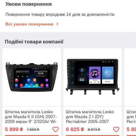
Умови повернення
Повернення товару впродовж 14 днів за домовленістю
Всі умови повернення
Подібні товари компанії
Штатна магнітола Lesko
Штатна магнітола Lesko
Штат
для Mazda 6 II (GH) 2007-
для Mazda 2 I (DY)
для 
2009 екран 9" 2/32Gb/ Wi-
Рестайлінг 2005-2007
Рест
Fi Мазда
екран 10" 1/16Gb Wi-Fi
екра
5 899
6 825
5 8
₴
₴
7 669 ₴
8 873 ₴
GPS Base Мазда
Base