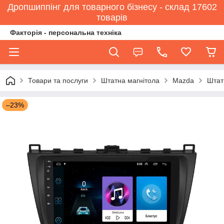
Дропшиппінг для товарного бізнесу - склад 17602
товарів
Факторія - персональна техніка
Товари та послуги
Штатна магнітола
Mazda
Штат
–23%