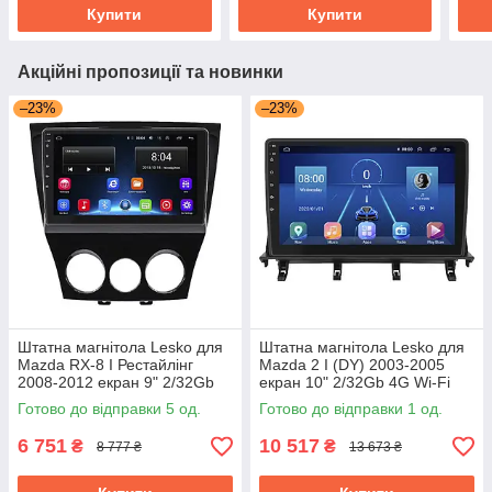
Купити
Купити
Акційні пропозиції та новинки
–23%
–23%
Штатна магнітола Lesko для
Штатна магнітола Lesko для
Mazda RX-8 I Рестайлінг
Mazda 2 I (DY) 2003-2005
2008-2012 екран 9" 2/32Gb
екран 10" 2/32Gb 4G Wi-Fi
Wi-Fi GPS Base Мазда
GPS Top Мазда
Готово до відправки 5 од.
Готово до відправки 1 од.
6 751
10 517
₴
₴
8 777 ₴
13 673 ₴