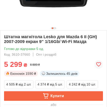
Штатна магнітола Lesko для Mazda 6 II (GH)
2007-2009 екран 9" 1/16Gb/ Wi-Fi Мазда
Готово до відправки 5 од.
Код: 3610-37660
Опт і роздріб
5 299
₴
6 889 ₴
Економія
1590 ₴
Залишилось
45 днів
4 505 ₴
від 2 шт.
4 374 ₴
від 5 шт.
4 242 ₴
від 10 шт.
Купити
або