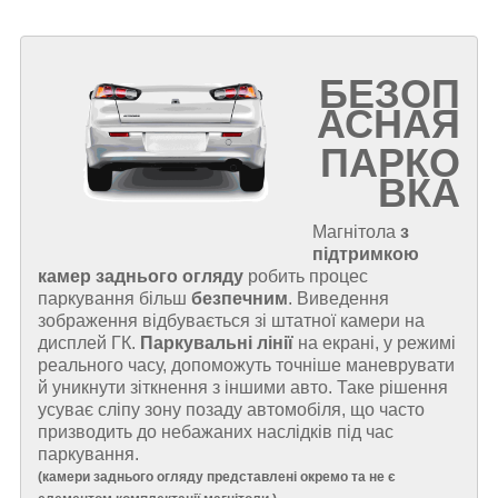
БЕЗОП
АСНАЯ
ПАРКО
ВКА
Магнітола
з
підтримкою
камер заднього огляду
робить процес
паркування більш
безпечним
. Виведення
зображення відбувається зі штатної камери на
дисплей ГК.
Паркувальні лінії
на екрані, у режимі
реального часу, допоможуть точніше маневрувати
й уникнути зіткнення з іншими авто. Таке рішення
усуває сліпу зону позаду автомобіля, що часто
призводить до небажаних наслідків під час
паркування.
(
камери заднього огляду представлені окремо та не є