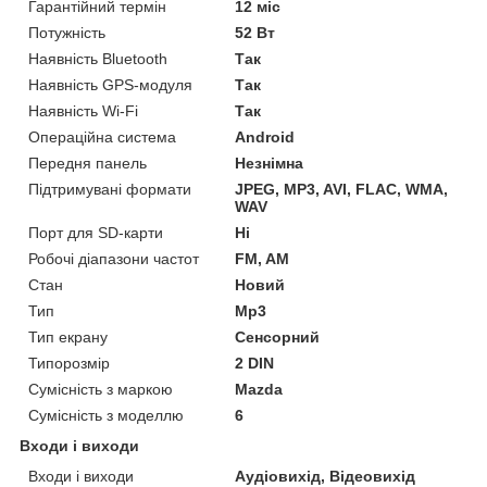
Гарантійний термін
12 міс
Потужність
52 Вт
Наявність Bluetooth
Так
Наявність GPS-модуля
Так
Наявність Wi-Fi
Так
Операційна система
Android
Передня панель
Незнімна
Підтримувані формати
JPEG, MP3, AVI, FLAC, WMA,
WAV
Порт для SD-карти
Ні
Робочі діапазони частот
FM, AM
Стан
Новий
Тип
Mp3
Тип екрану
Сенсорний
Типорозмір
2 DIN
Сумісність з маркою
Mazda
Сумісність з моделлю
6
Входи і виходи
Входи і виходи
Аудіовихід, Відеовихід