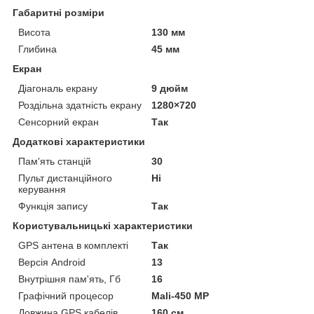
Габаритні розміри
Висота
130 мм
Глибина
45 мм
Екран
Діагональ екрану
9 дюйм
Роздільна здатність екрану
1280×720
Сенсорний екран
Так
Додаткові характеристики
Пам'ять станцій
30
Пульт дистанційного
Ні
керування
Функція запису
Так
Користувальницькі характеристики
GPS антена в комплекті
Так
Версія Android
13
Внутрішня пам'ять, Гб
16
Графічний процесор
Mali-450 MP
Довжина GPS кабелів
160 см