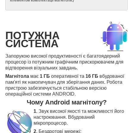
елементом комплектації магнітоли.
)
ПОТУЖНА
СИСТЕМА
Запорукою високої продуктивності є багатоядерний
процесор із потужним графічним прискорювачем для
відтворення візуальних завдань.
Магнітола
має
1 ГБ
оперативної та
16 ГБ
вбудованої
пам'яті як накопичувач для зберігання даних. Робота
пристрою забезпечується стабільною версією
операційної системи ANDROID.
Чому Android магнітолу?
1
. Звук високої якості та можливості його
настроювання. Вбудований
мікропроцесор.
2
. Бездротові мережі: