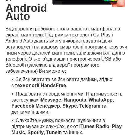
Android
Auto
Відтворення робочого стола вашого смартфона на
екрані магнітоли. Підтримка технології CarPlay і
Android Auto дають змогу використовувати деякі
встановлені на вашому смартфоні програми, керуючи
ними через дисплей магнітоли, залишаючи їхні дані в
телефоні. Отже, з'єднавши пристрої через USB або
Bluetooth (залежно від версії програмного
забезпечення) Ви зможете:
Здійснювати та здійснювати дзвінки, згідно
з
технології HandsFree
.
Працювати з повідомленнями. Підтримується в
застосунках
iMessage
,
Hangouts
,
WhatsApp
,
Facebook Менеджер
,
Skype
,
Telegram
та
деякими іншими.
Слухайте музику, подкасти, аудіокниги в
підтримуваних службах, як-от
iTunes Radio
,
Play
Music
,
Spotify
,
TuneIn
та інших.