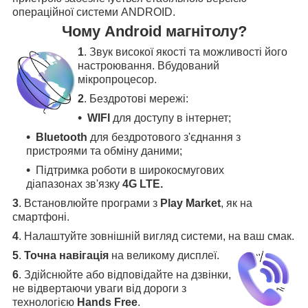
операційної системи ANDROID.
Чому Android магнітолу?
1
. Звук високої якості та можливості його
настроювання. Вбудований
мікропроцесор.
2
. Бездротові мережі:
WIFI
для доступу в інтернет;
Bluetooth
для бездротового з'єднання з
пристроями та обміну даними;
Підтримка роботи в широкосмугових
діапазонах зв'язку
4G LTE.
3
.
Встановлюйте програми з
Play Market
, як на
смартфоні.
4
.
Налаштуйте зовнішній вигляд системи, на ваш смак.
5
.
Точна навігація
на великому дисплеї
.
6
.
Здійснюйте або відповідайте на дзвінки,
не відвертаючи уваги від дороги з
технологією
Hands Free
.