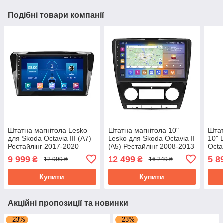
Подібні товари компанії
Штатна магнітола Lesko
Штатна магнітола 10"
Штат
для Skoda Octavia III (A7)
Lesko для Skoda Octavia II
10" 
Рестайлінг 2017-2020
(A5) Рестайлінг 2008-2013
Octa
екран 10" 4/32Gb 4G Wi-Fi
4/64Gb CarPlay 4G Wi-Fi
2/32
9 999
12 499
5 8
₴
₴
12 999 ₴
16 249 ₴
GPS Top
GPS Prime
Шко
Купити
Купити
Акційні пропозиції та новинки
–23%
–23%