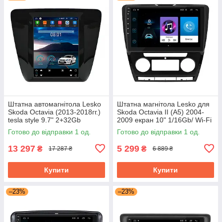
Штатна автомагнітола Lesko
Штатна магнітола Lesko для
Skoda Octavia (2013-2018гг.)
Skoda Octavia II (A5) 2004-
tesla style 9.7" 2+32Gb
2009 екран 10" 1/16Gb/ Wi-Fi
4G+CarPlay GPS Android
Optima GPS Android Шкода
Готово до відправки 1 од.
Готово до відправки 1 од.
13 297
5 299
₴
₴
17 287 ₴
6 889 ₴
Купити
Купити
–23%
–23%