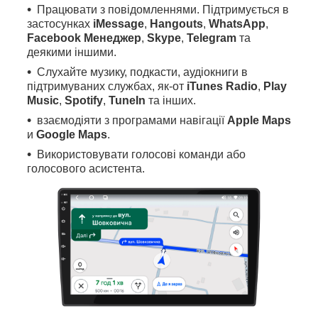
Працювати з повідомленнями. Підтримується в
застосунках
iMessage
,
Hangouts
,
WhatsApp
,
Facebook Менеджер
,
Skype
,
Telegram
та
деякими іншими.
Слухайте музику, подкасти, аудіокниги в
підтримуваних службах, як-от
iTunes Radio
,
Play
Music
,
Spotify
,
TuneIn
та інших.
взаємодіяти з програмами навігації
Apple Maps
и
Google Maps
.
Використовувати голосові команди або
голосового асистента.