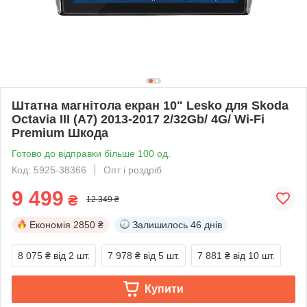
Штатна магнітола екран 10" Lesko для Skoda
Octavia III (A7) 2013-2017 2/32Gb/ 4G/ Wi-Fi
Premium Шкода
Готово до відправки більше 100 од.
Код: 5925-38366
Опт і роздріб
9 499
₴
12 349 ₴
Економія
2850 ₴
Залишилось
46 днів
8 075 ₴
від 2 шт.
7 978 ₴
від 5 шт.
7 881 ₴
від 10 шт.
Купити