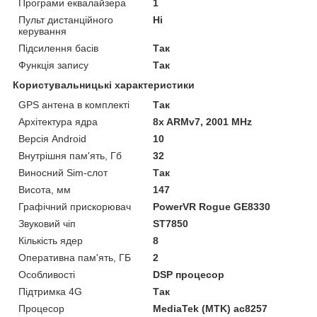
Програми еквалайзера
1
Пульт дистанційного
Ні
керування
Підсилення басів
Так
Функція запису
Так
Користувальницькі характеристики
GPS антена в комплекті
Так
Архітектура ядра
8x ARMv7, 2001 MHz
Версія Android
10
Внутрішня пам'ять, Гб
32
Виносний Sim-слот
Так
Висота, мм
147
Графічний прискорювач
PowerVR Rogue GE8330
Звуковий чіп
ST7850
Кількість ядер
8
Оперативна пам'ять, ГБ
2
Особливості
DSP процесор
Підтримка 4G
Так
Процесор
MediaTek (MTK) ac8257