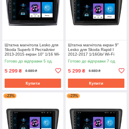
Штатна магнітола Lesko для
Штатна магнітола екран 9"
Skoda Superb II Рестайлінг
Lesko для Skoda Rapid I
2013-2015 екран 10" 1/16 Wi-
2012-2017 1/16Gb/ Wi-Fi
Fi Base GPS Android Шкода
Optima Шкода
Готово до відправки 5 од.
Готово до відправки 7 од.
5 299
5 299
₴
₴
6 889 ₴
6 889 ₴
Купити
Купити
–23%
–23%