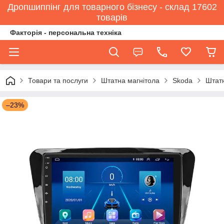
Дропшиппінг для товарного бізнесу - склад 17602
товарів
Факторія - персональна техніка
Товари та послуги
Штатна магнітола
Skoda
Штатн
–23%