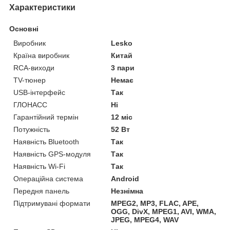
Характеристики
Основні
Виробник
Lesko
Країна виробник
Китай
RCA-виходи
3 пари
TV-тюнер
Немає
USB-інтерфейс
Так
ГЛОНАСС
Ні
Гарантійний термін
12 міс
Потужність
52 Вт
Наявність Bluetooth
Так
Наявність GPS-модуля
Так
Наявність Wi-Fi
Так
Операційна система
Android
Передня панель
Незнімна
Підтримувані формати
MPEG2, MP3, FLAC, APE,
OGG, DivX, MPEG1, AVI, WMA,
JPEG, MPEG4, WAV