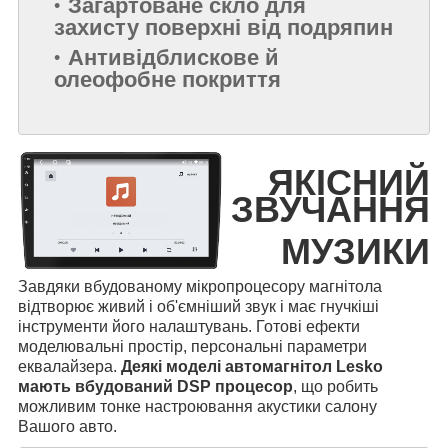
Загартоване скло для
захисту поверхні від подряпин
Антивідблискове й
олеофобне покриття
ЯКІСНИЙ
ЗВУЧАННЯ
МУЗИКИ
Завдяки вбудованому мікропроцесору магнітола
відтворює живий і об'ємніший звук і має гнучкіші
інструменти його налаштувань. Готові ефекти
моделювальні простір, персональні параметри
еквалайзера.
Деякі моделі автомагнітол Lesko
мають вбудований DSP процесор
, що робить
можливим тонке настроювання акустики салону
Вашого авто.