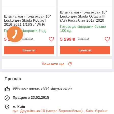
Штатна магнітола екран 10"
Штатна магнітола екран 10"
Lesko для Skoda Octavia III
Lesko для Skoda Kodiaq I
(A7) Рестайлінг 2017-2020
2016-2021 1/16Gb/ Wi-Fi
1/16Gb/ Wi-Fi Optima Шкода
Готово до відправки більше
Base Шкода
Готово до відправки 3 од.
100 од.
5 299
5 299
₴
₴
6 889 ₴
6 889 ₴
Купити
Купити
Показати ще
Про нас
99% позитивних з 594 відгуків за рік
Працює з 23.02.2015
м. Київ
вул. Дружківська 10 (метро Берестейська)., Київ, Україна