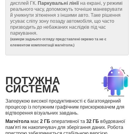
дисплей ГК.
Паркувальні лінії
на екрані, у режимі
реального часу, допоможуть точніше маневрувати
й уникнути зіткнення з іншими авто. Таке рішення
усуває сліпу зону позаду автомобіля, що часто
призводить до небажаних наслідків під час
паркування.
(
камери заднього огляду представлені окремо та не є
елементом комплектації магнітоли.
)
ПОТУЖНА
СИСТЕМА
Запорукою високої продуктивності є багатоядерний
процесор із потужним графічним прискорювачем для
відтворення візуальних завдань.
Магнітола
має
2 ГБ
оперативної та
32 ГБ
вбудованої
пам'яті як накопичувач для зберігання даних. Робота
пристрою забезпечується стабільною версією