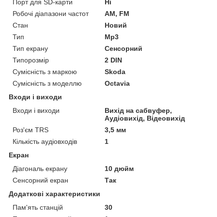
Порт для SD-карти
Ні
Робочі діапазони частот
AM, FM
Стан
Новий
Тип
Mp3
Тип екрану
Сенсорний
Типорозмір
2 DIN
Сумісність з маркою
Skoda
Сумісність з моделлю
Octavia
Входи і виходи
Входи і виходи
Вихід на сабвуфер,
Аудіовихід, Відеовихід
Роз'єм TRS
3,5 мм
Кількість аудіовходів
1
Екран
Діагональ екрану
10 дюйм
Сенсорний екран
Так
Додаткові характеристики
Пам'ять станцій
30