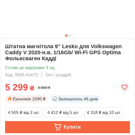
Штатна магнітола 9" Lesko для Volkswagen
Caddy V 2020-н.в. 1/16Gb/ Wi-Fi GPS Optima
Фольксваген Кадді
Готово до відправки 3 од.
Код: 9945-41672
Опт і роздріб
5 299
₴
6 889 ₴
Економія
1590 ₴
Залишилось
46 днів
4 505 ₴
від 2 шт.
4 412 ₴
від 5 шт.
4 318 ₴
від 10 шт.
Купити