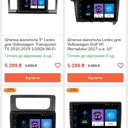
Штатна магнітола 9" Lesko
Штатна магнітола Lesko для
для Volkswagen Transporter
Volkswagen Golf VII
T6 2015-2019 1/16Gb Wi-Fi
Рестайлінг 2017-н.в. 10"
GPS Base Вольксваген
1/16Gb Wi-Fi GPS Base
Готово до відправки 4 од.
Готово до відправки 6 од.
5 299
5 299
₴
₴
6 889 ₴
6 889 ₴
Купити
Купити
–23%
–23%