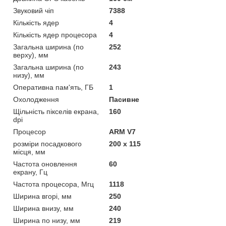
Звуковий чіп
7388
Кількість ядер
4
Кількість ядер процесора
4
Загальна ширина (по
252
верху), мм
Загальна ширина (по
243
низу), мм
Оперативна пам'ять, ГБ
1
Охолодження
Пасивне
Щільність пікселів екрана,
160
dpi
Процесор
ARM V7
розміри посадкового
200 х 115
місця, мм
Частота оновлення
60
екрану, Гц
Частота процесора, Мгц
1118
Ширина вгорі, мм
250
Ширина внизу, мм
240
Ширина по низу, мм
219