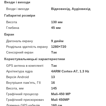
Входи і виходи
Входи і виходи
Відеовихід, Аудіовихід
Габаритні розміри
Висота
130 мм
Глибина
45 мм
Екран
Діагональ екрану
9 дюйм
Роздільна здатність екрану
1280×720
Сенсорний екран
Так
Користувальницькі характеристики
GPS антена в комплекті
Так
Архітектура ядра
4ARM Cortex-A7, 1.3 Hz
Версія Android
13
Внутрішня пам'ять, Гб
16
Висота, мм
145
Графічний процесор
Mali-450 MP
Графічний прискорювач
Mali 450MP
Довжина GPS кабелів
160 см