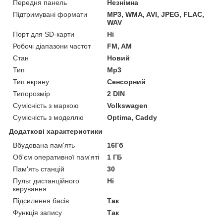
Передня панель
Незнімна
Підтримувані формати
MP3, WMA, AVI, JPEG, FLAC,
WAV
Порт для SD-карти
Ні
Робочі діапазони частот
FM, AM
Стан
Новий
Тип
Mp3
Тип екрану
Сенсорний
Типорозмір
2 DIN
Сумісність з маркою
Volkswagen
Сумісність з моделлю
Optima, Caddy
Додаткові характеристики
Вбудована пам'ять
16Гб
Об'єм оперативної пам'яті
1 ГБ
Пам'ять станцій
30
Пульт дистанційного
Ні
керування
Підсилення басів
Так
Функція запису
Так