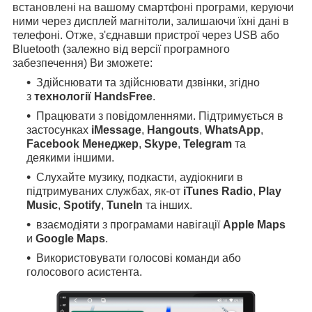
встановлені на вашому смартфоні програми, керуючи
ними через дисплей магнітоли, залишаючи їхні дані в
телефоні. Отже, з'єднавши пристрої через USB або
Bluetooth (залежно від версії програмного
забезпечення) Ви зможете:
Здійснювати та здійснювати дзвінки, згідно
з
технології HandsFree
.
Працювати з повідомленнями. Підтримується в
застосунках
iMessage
,
Hangouts
,
WhatsApp
,
Facebook Менеджер
,
Skype
,
Telegram
та
деякими іншими.
Слухайте музику, подкасти, аудіокниги в
підтримуваних службах, як-от
iTunes Radio
,
Play
Music
,
Spotify
,
TuneIn
та інших.
взаємодіяти з програмами навігації
Apple Maps
и
Google Maps
.
Використовувати голосові команди або
голосового асистента.