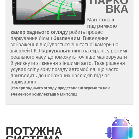
ПАРКО
ВКА
Магнітола
з
підтримкою
камер заднього огляду
робить процес
паркування більш
безпечним
. Виведення
зображення відбувається зі штатної камери на
дисплей ГК.
Паркувальні лінії
на екрані, у режимі
реального часу, допоможуть точніше маневрувати
й уникнути зіткнення з іншими авто. Таке рішення
усуває сліпу зону позаду автомобіля, що часто
призводить до небажаних наслідків під час
паркування.
(
камери заднього огляду представлені окремо та не є
елементом комплектації магнітоли.
)
ПОТУЖНА