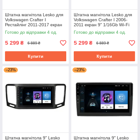
Штатна магнітола Lesko для
Штатна магнітола Lesko для
Volkswagen Crafter I
Volkswagen Crafter I 2006-
Рестайлінг 2011-2017 екран
2011 екран 9" 1/16Gb Wi-Fi
9" 1/16Gb Wi-Fi GPS Base
GPS Base Фольксваген
Готово до відправки 4 од.
Готово до відправки 4 од.
5 299
5 299
₴
₴
6 889 ₴
6 889 ₴
Купити
Купити
–23%
–23%
Штатна магнітола 9" Lesko
Штатна магнітола 9" Lesko