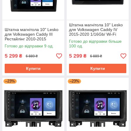
Штатна магнітола 10" Lesko
Штатна магнітола 10" Lesko
для Volkswagen Caddy IV
для Volkswagen Caddy III
2015-2020 1/16Gb/ Wi-Fi
Рестайлінг 2010-2015
Optima Вольксваген
Готово до відправки більше
1/16Gb/ Wi-Fi Optima
Готово до відправки 9 од.
100 од.
Вольксваген
5 299
5 299
₴
₴
6 889 ₴
6 889 ₴
Купити
Купити
–23%
–23%