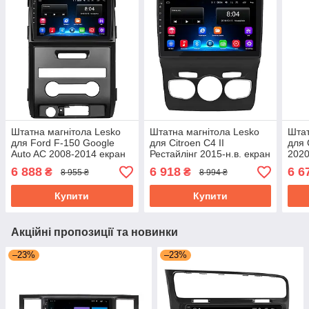
Штатна магнітола Lesko
Штатна магнітола Lesko
Штат
для Ford F-150 Google
для Citroen C4 II
для 
Auto AC 2008-2014 екран
Рестайлінг 2015-н.в. екран
2020
9" 2/32Gb Wi-Fi GPS Base
10" 2/32Gb Base Wi-Fi
Wi-F
6 888
6 918
6 6
₴
₴
8 955 ₴
8 994 ₴
Форд
GPS Android
Орл
Купити
Купити
Акційні пропозиції та новинки
–23%
–23%