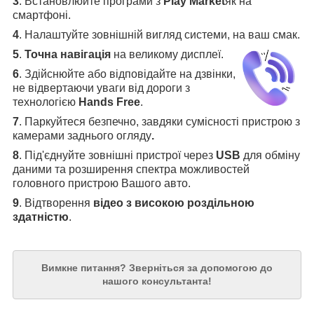
3
.
Встановлюйте програми з
Play Market
як на
смартфоні.
4
.
Налаштуйте зовнішній вигляд системи, на ваш смак.
5
.
Точна навігація
на великому дисплеї
.
6
.
Здійснюйте або відповідайте на дзвінки,
не відвертаючи уваги від дороги з
технологією
Hands Free
.
7
. Паркуйтеся безпечно, завдяки сумісності пристрою з
камерами заднього огляду
.
8
. Під'єднуйте зовнішні пристрої через
USB
для обміну
даними та розширення спектра можливостей
головного пристрою Вашого авто.
9
. Відтворення
відео з високою роздільною
здатністю
.
Вимкне питання?
Зверніться за допомогою до
нашого консультанта!