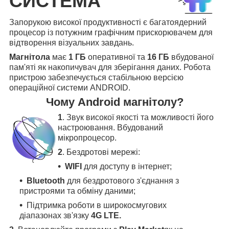
СИСТЕМА
Запорукою високої продуктивності є багатоядерний
процесор із потужним графічним прискорювачем для
відтворення візуальних завдань.
Магнітола
має
1 ГБ
оперативної та
16 ГБ
вбудованої
пам'яті як накопичувач для зберігання даних. Робота
пристрою забезпечується стабільною версією
операційної системи ANDROID.
Чому Android магнітолу?
1
. Звук високої якості та можливості його
настроювання. Вбудований
мікропроцесор.
2
. Бездротові мережі:
WIFI
для доступу в інтернет;
Bluetooth
для бездротового з'єднання з
пристроями та обміну даними;
Підтримка роботи в широкосмугових
діапазонах зв'язку
4G LTE.