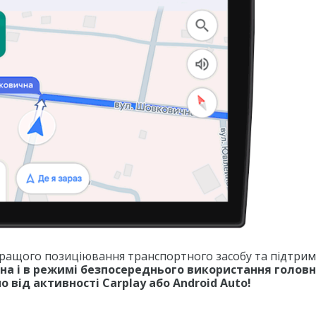
 кращого позиціювання транспортного засобу та підтри
пна і в режимі безпосереднього використання голов
 від активності Carplay або Android Auto!