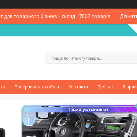
 для товарного бізнесу - склад 17602 товарів
Дізнат
ата
Повернення та обмін
Контакти
Про нас
8 прич