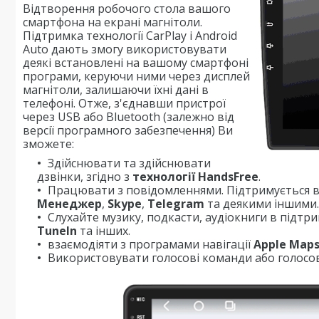
Відтворення робочого стола вашого
смартфона на екрані магнітоли.
Підтримка технології CarPlay і Android
Auto дають змогу використовувати
деякі встановлені на вашому смартфоні
програми, керуючи ними через дисплей
магнітоли, залишаючи їхні дані в
телефоні. Отже, з'єднавши пристрої
через USB або Bluetooth (залежно від
версії програмного забезпечення) Ви
зможете:
Здійснювати та здійснювати
дзвінки, згідно з
технології HandsFree
.
Працювати з повідомленнями. Підтримується в
Менеджер
,
Skype
,
Telegram
та деякими іншими.
Слухайте музику, подкасти, аудіокниги в підтр
TuneIn
та інших.
взаємодіяти з програмами навігації
Apple Map
Використовувати голосові команди або голосов