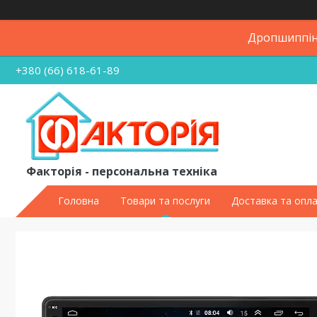
Дропшиппінг
+380 (66) 618-61-89
Факторія - персональна техніка
Головна
Товари та послуги
Доставка та опл