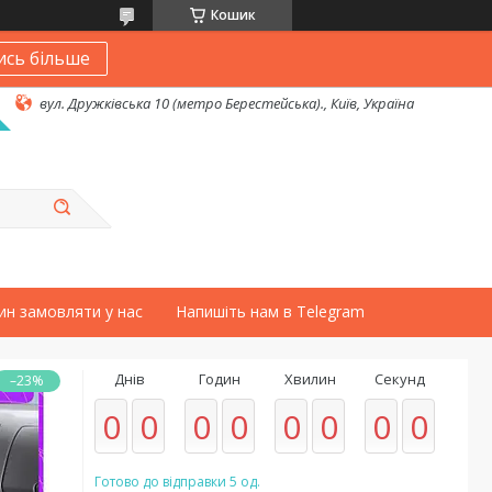
Кошик
ись більше
вул. Дружківська 10 (метро Берестейська)., Київ, Україна
ин замовляти у нас
Напишіть нам в Telegram
Днів
Годин
Хвилин
Секунд
–23%
0
0
0
0
0
0
0
0
Готово до відправки 5 од.