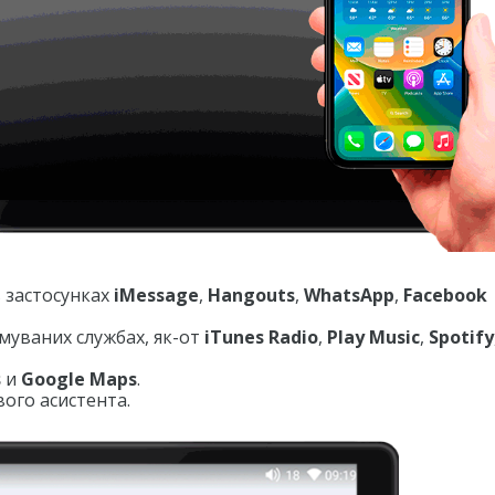
 застосунках
iMessage
,
Hangouts
,
WhatsApp
,
Facebook
имуваних службах, як-от
iTunes Radio
,
Play Music
,
Spotify
s
и
Google Maps
.
ого асистента.