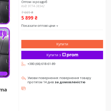
Оптом і в роздріб
Код:
9774-38342
7 669 ₴
5 899 ₴
Показати оптові ціни
Купити
Купити з
+380 (66) 618-61-89
повернення товару
протягом 14 днів
за домовленістю
ima