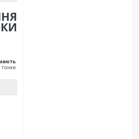
ННЯ
ИКИ
 мають
 тонке