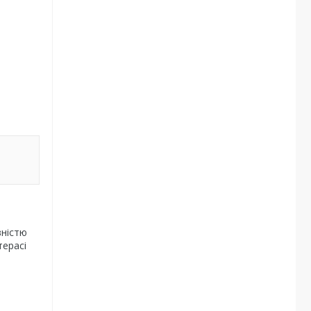
вністю
терасі