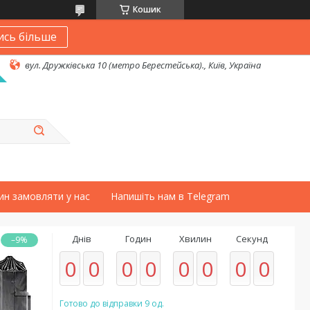
Кошик
ись більше
вул. Дружківська 10 (метро Берестейська)., Київ, Україна
ин замовляти у нас
Напишіть нам в Telegram
Днів
Годин
Хвилин
Секунд
–9%
0
0
0
0
0
0
0
0
Готово до відправки 9 од.