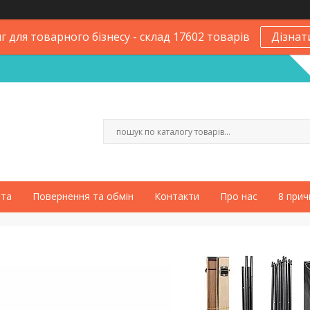
 для товарного бізнесу - склад 17602 товарів
Дізнат
ата
Повернення та обмін
Контакти
Про нас
8 прич