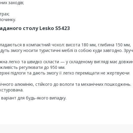
них заходів;
трах;
починку.
аданого столу Lesko S5423
складаються в компактний чохол: висота 180 мм, глибина 150 мм,
адуть змогу носити туристичні меблі із собою куди завгодно. Зру
ожна легко та швидко скласти — у складеному вигляді має довжи
ожливість регулювати до 950 мм.
ерхні підлоги та дають змогу її легко переміщати не жертвуючи
вічного алюмінію, стійкого до вологи та механічних пошкоджень.
екстурована.
 варіант для будь-якого випадку.