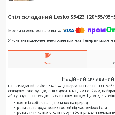
Стіл складаний Lesko S5423 120*55/95*
У компанії підключені електронні платежі. Тепер ви можете
Опис
Х
Надійний складаний 
Стіл складаний Lesko S5423 — універсальні портативні мебл
складану конструкцію, стіл є досить міцним і стійким, найкр
або у внутрішньому дворику в гарну погоду. Ця модель вміщу
взяти із собою на відпочинок на природі;
розмістити додаткових гостей під час вечірок і свят;
розмістити кілька столів поруч або в ряд для великої в