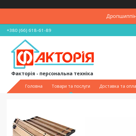
Дропшиппінг
+380 (66) 618-61-89
Факторія - персональна техніка
Головна
Товари та послуги
Доставка та опл