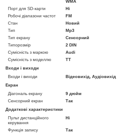
WMA
Порт для SD-карти
Ні
Робочі діапазони частот
FM
Стан
Новий
Тип
Mp3
Тип екрану
Сенсорний
Типорозмір
2 DIN
Сумісність з маркою
Audi
Сумісність з моделлю
TT
Входи і виходи
Входи і виходи
Відеовихід, Аудіовихід
Екран
Діагональ екрану
9 дюйм
Сенсорний екран
Так
Додаткові характеристики
Пульт дистанційного
Ні
керування
Функція запису
Так