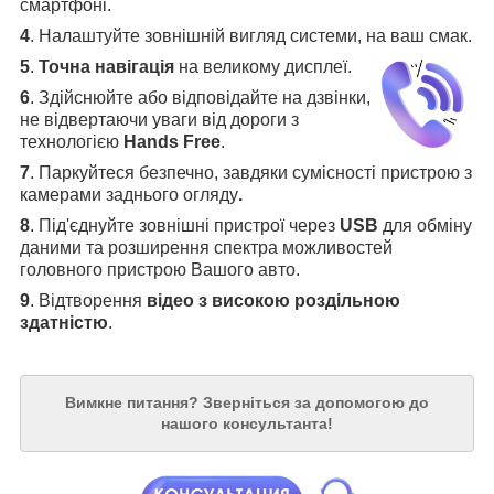
смартфоні.
4
.
Налаштуйте зовнішній вигляд системи, на ваш смак.
5
.
Точна навігація
на великому дисплеї
.
6
.
Здійснюйте або відповідайте на дзвінки,
не відвертаючи уваги від дороги з
технологією
Hands Free
.
7
. Паркуйтеся безпечно, завдяки сумісності пристрою з
камерами заднього огляду
.
8
. Під'єднуйте зовнішні пристрої через
USB
для обміну
даними та розширення спектра можливостей
головного пристрою Вашого авто.
9
. Відтворення
відео з високою роздільною
здатністю
.
Вимкне питання?
Зверніться за допомогою до
нашого консультанта!