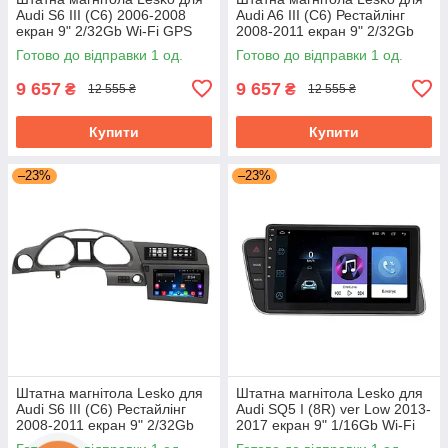
Audi S6 III (C6) 2006-2008
Audi A6 III (C6) Рестайлінг
екран 9" 2/32Gb Wi-Fi GPS
2008-2011 екран 9" 2/32Gb
Base
Wi-Fi GPS Base Аудіо
Готово до відправки 1 од.
Готово до відправки 1 од.
9 657
9 657
₴
₴
12 555 ₴
12 555 ₴
Купити
Купити
–23%
–23%
Штатна магнітола Lesko для
Штатна магнітола Lesko для
Audi S6 III (C6) Рестайлінг
Audi SQ5 I (8R) ver Low 2013-
2008-2011 екран 9" 2/32Gb
2017 екран 9" 1/16Gb Wi-Fi
Wi-Fi GPS Base
GPS Base