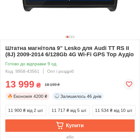
Штатна магнітола 9" Lesko для Audi TT RS II
(8J) 2009-2014 6/128Gb 4G Wi-Fi GPS Top Аудіо
Готово до відправки 9 од.
Код: 9958-43561
Опт і роздріб
13 999
₴
18 199 ₴
Економія
4200 ₴
Залишилось
46 днів
11 900 ₴
від 2 шт.
11 717 ₴
від 5 шт.
11 534 ₴
від 10 шт.
Купити
або