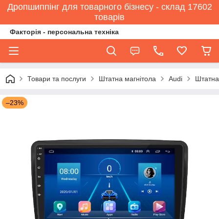
Дропшиппінг для товарного бізнесу - склад 17602
товарів
Факторія - персональна техніка
Товари та послуги
Штатна магнітола
Audi
Штатна 
–23%