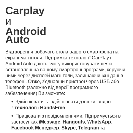
Carplay
и
Android
Auto
Відтворення робочого стола вашого смартфона на
екрані магнітоли. Підтримка технології CarPlay і
Android Auto дають змогу використовувати деякі
встановлені на вашому смартфоні програми, керуючи
ними через дисплей магнітоли, залишаючи їхні дані в
телефоні. Отже, з'єднавши пристрої через USB або
Bluetooth (залежно від версії програмного
забезпечення) Ви зможете:
Здійснювати та здійснювати дзвінки, згідно
з
технології HandsFree
.
Працювати з повідомленнями. Підтримується в
застосунках
iMessage
,
Hangouts
,
WhatsApp
,
Facebook Менеджер
,
Skype
,
Telegram
та