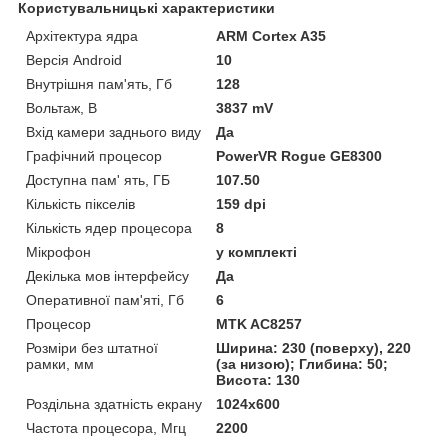
Користувальницькі характеристики
Архітектура ядра
ARM Cortex A35
Версія Android
10
Внутрішня пам'ять, Гб
128
Вольтаж, В
3837 mV
Вхід камери заднього виду
Да
Графічний процесор
PowerVR Rogue GE8300
Доступна пам' ять, ГБ
107.50
Кількість пікселів
159 dpi
Кількість ядер процесора
8
Мікрофон
у комплекті
Декілька мов інтерфейсу
Да
Оперативної пам'яті, Гб
6
Процесор
MTK AC8257
Розміри без штатної
Ширина: 230 (поверху), 220
рамки, мм
(за низою); Глибина: 50;
Висота: 130
Роздільна здатність екрану
1024х600
Частота процесора, Мгц
2200