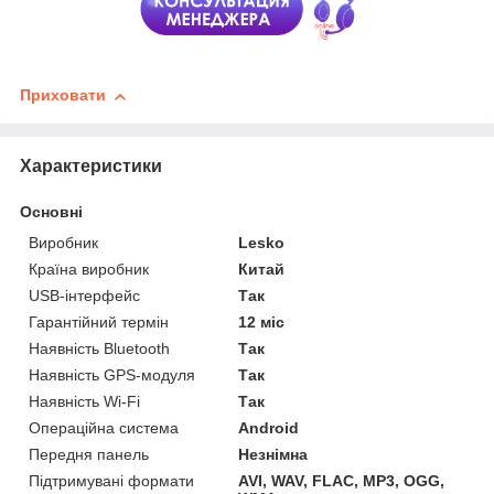
Приховати
Характеристики
Основні
Виробник
Lesko
Країна виробник
Китай
USB-інтерфейс
Так
Гарантійний термін
12 міс
Наявність Bluetooth
Так
Наявність GPS-модуля
Так
Наявність Wi-Fi
Так
Операційна система
Android
Передня панель
Незнімна
Підтримувані формати
AVI, WAV, FLAC, MP3, OGG,