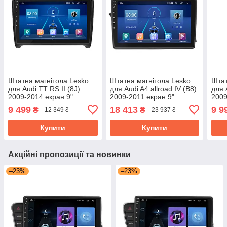
Штатна магнітола Lesko
Штатна магнітола Lesko
Штат
для Audi TT RS II (8J)
для Audi A4 allroad IV (B8)
для 
2009-2014 екран 9"
2009-2011 екран 9"
2009
2/32Gb Top 4G/ Wi-Fi GPS
6/128Gb 4G Wi-Fi GPS Top
4/32
9 499
18 413
9 9
₴
₴
12 349 ₴
23 937 ₴
Аудіо
Ауді
Купити
Купити
Акційні пропозиції та новинки
–23%
–23%