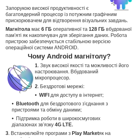
Запорукою високої продуктивності є
багатоядерний процесор із потужним графічним
прискорювачем для відтворення візуальних завдань.
Магнітола
має
6 ГБ
оперативної та
128 ГБ
вбудованої
пам'яті як накопичувач для зберігання даних. Робота
пристрою забезпечується стабільною версією
операційної системи ANDROID.
Чому Android магнітолу?
1
. Звук високої якості та можливості його
настроювання. Вбудований
мікропроцесор.
2
. Бездротові мережі:
WIFI
для доступу в інтернет;
Bluetooth
для бездротового з'єднання з
пристроями та обміну даними;
Підтримка роботи в широкосмугових
діапазонах зв'язку
4G LTE.
3
.
Встановлюйте програми з
Play Market
як на