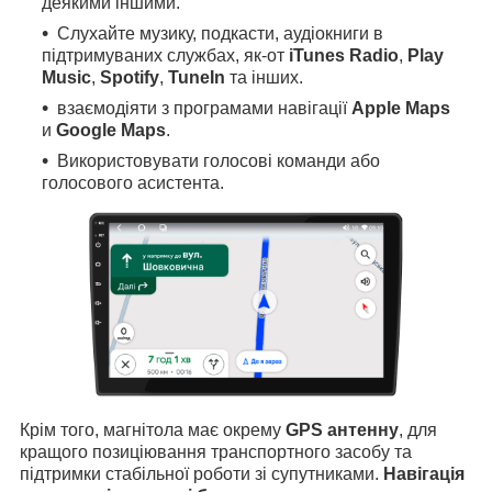
деякими іншими.
Слухайте музику, подкасти, аудіокниги в
підтримуваних службах, як-от
iTunes Radio
,
Play
Music
,
Spotify
,
TuneIn
та інших.
взаємодіяти з програмами навігації
Apple Maps
и
Google Maps
.
Використовувати голосові команди або
голосового асистента.
Крім того, магнітола має окрему
GPS антенну
, для
кращого позиціювання транспортного засобу та
підтримки стабільної роботи зі супутниками.
Навігація