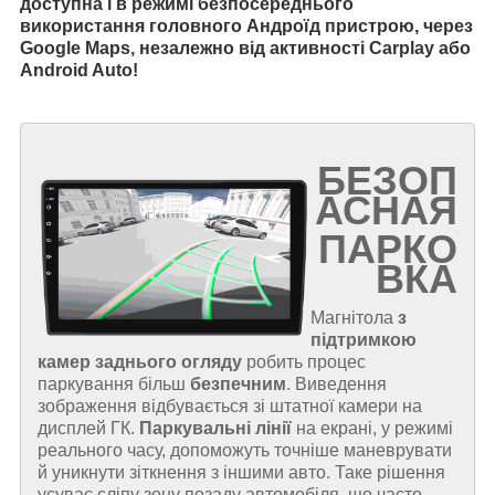
доступна і в режимі безпосереднього
використання головного Андроїд пристрою, через
Google Maps, незалежно від активності Carplay або
Android Auto!
БЕЗОП
АСНАЯ
ПАРКО
ВКА
Магнітола
з
підтримкою
камер заднього огляду
робить процес
паркування більш
безпечним
. Виведення
зображення відбувається зі штатної камери на
дисплей ГК.
Паркувальні лінії
на екрані, у режимі
реального часу, допоможуть точніше маневрувати
й уникнути зіткнення з іншими авто. Таке рішення
усуває сліпу зону позаду автомобіля, що часто