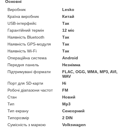
Основні
Виробник
Lesko
Країна виробник
Китай
USB-інтерфейс
Так
Гарантійний термін
12 міс
Наявність Bluetooth
Так
Наявність GPS-модуля
Так
Наявність Wi-Fi
Так
Операційна система
Android
Передня панель
Незнімна
Підтримувані формати
FLAC, OGG, WMA, MP3, AVI,
WAV
Порт для SD-карти
Ні
Робочі діапазони частот
FM
Стан
Новий
Тип
Mp3
Тип екрану
Сенсорний
Типорозмір
2 DIN
Сумісність з маркою
Volkswagen