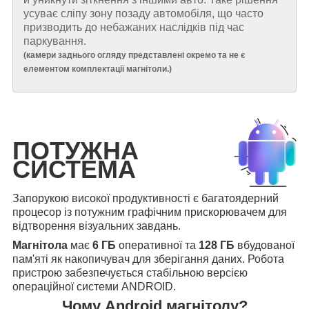
усуває сліпу зону позаду автомобіля, що часто
призводить до небажаних наслідків під час
паркування.
(
камери заднього огляду представлені окремо та не є
елементом комплектації магнітоли.
)
ПОТУЖНА
СИСТЕМА
Запорукою високої продуктивності є багатоядерний
процесор із потужним графічним прискорювачем для
відтворення візуальних завдань.
Магнітола
має
6 ГБ
оперативної та
128 ГБ
вбудованої
пам'яті як накопичувач для зберігання даних. Робота
пристрою забезпечується стабільною версією
операційної системи ANDROID.
Чому Android магнітолу?