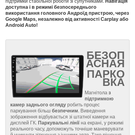
підтримки стабільної роботи зі супутниками.
Навігація
доступна і в режимі безпосереднього
використання головного Андроїд пристрою, через
Google Maps, незалежно від активності Carplay або
Android Auto!
БЕЗОП
АСНАЯ
ПАРКО
ВКА
Магнітола
з
підтримкою
камер заднього огляду
робить процес
паркування більш
безпечним
. Виведення
зображення відбувається зі штатної камери на
дисплей ГК.
Паркувальні лінії
на екрані, у режимі
реального часу, допоможуть точніше маневрувати
й уникнути зіткнення з іншими авто. Таке рішення