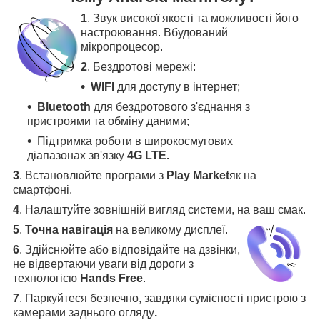
1
. Звук високої якості та можливості його
настроювання. Вбудований
мікропроцесор.
2
. Бездротові мережі:
WIFI
для доступу в інтернет;
Bluetooth
для бездротового з'єднання з
пристроями та обміну даними;
Підтримка роботи в широкосмугових
діапазонах зв'язку
4G LTE.
3
.
Встановлюйте програми з
Play Market
як на
смартфоні.
4
.
Налаштуйте зовнішній вигляд системи, на ваш смак.
5
.
Точна навігація
на великому дисплеї
.
6
.
Здійснюйте або відповідайте на дзвінки,
не відвертаючи уваги від дороги з
технологією
Hands Free
.
7
. Паркуйтеся безпечно, завдяки сумісності пристрою з
камерами заднього огляду
.