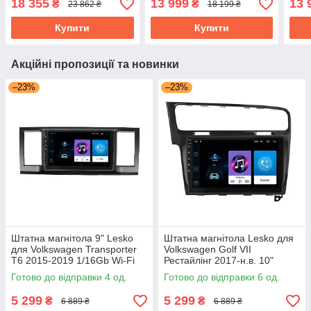
18 355
13 999
13 
₴
₴
23 862 ₴
18 199 ₴
GPS Top
Купити
Купити
Акційні пропозиції та новинки
–23%
–23%
Штатна магнітола 9" Lesko
Штатна магнітола Lesko для
для Volkswagen Transporter
Volkswagen Golf VII
T6 2015-2019 1/16Gb Wi-Fi
Рестайлінг 2017-н.в. 10"
GPS Base Вольксваген
1/16Gb Wi-Fi GPS Base
Готово до відправки 4 од.
Готово до відправки 6 од.
5 299
5 299
₴
₴
6 889 ₴
6 889 ₴