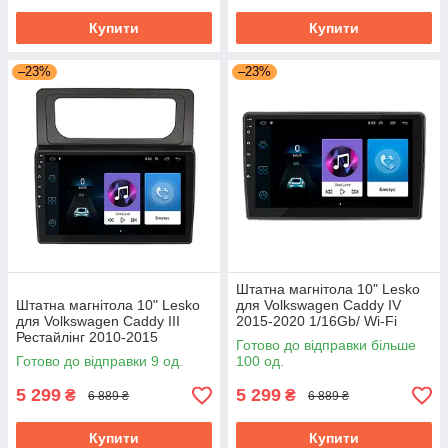
Купити
Купити
–23%
–23%
Штатна магнітола 10" Lesko
Штатна магнітола 10" Lesko
для Volkswagen Caddy IV
для Volkswagen Caddy III
2015-2020 1/16Gb/ Wi-Fi
Рестайлінг 2010-2015
Optima Вольксваген
Готово до відправки більше
1/16Gb/ Wi-Fi Optima
Готово до відправки 9 од.
100 од.
Вольксваген
5 299
5 299
₴
₴
6 889 ₴
6 889 ₴
Купити
Купити