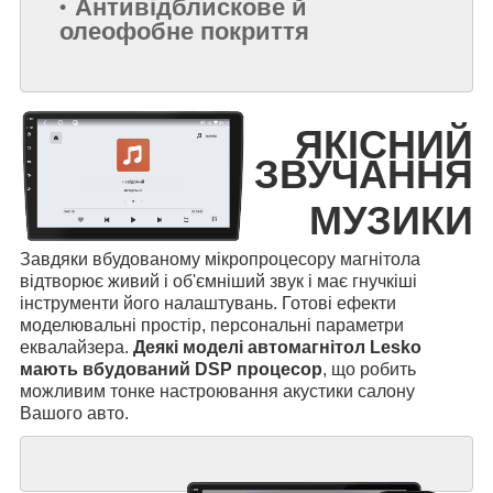
Антивідблискове й
олеофобне покриття
ЯКІСНИЙ
ЗВУЧАННЯ
МУЗИКИ
Завдяки вбудованому мікропроцесору магнітола
відтворює живий і об'ємніший звук і має гнучкіші
інструменти його налаштувань. Готові ефекти
моделювальні простір, персональні параметри
еквалайзера.
Деякі моделі автомагнітол Lesko
мають вбудований DSP процесор
, що робить
можливим тонке настроювання акустики салону
Вашого авто.