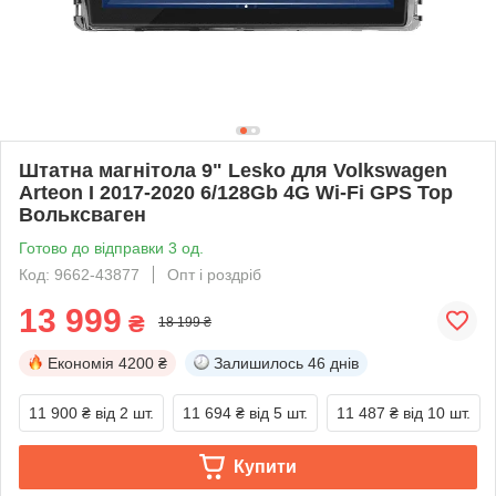
Штатна магнітола 9" Lesko для Volkswagen
Arteon I 2017-2020 6/128Gb 4G Wi-Fi GPS Top
Вольксваген
Готово до відправки 3 од.
Код: 9662-43877
Опт і роздріб
13 999
₴
18 199 ₴
Економія
4200 ₴
Залишилось
46 днів
11 900 ₴
від 2 шт.
11 694 ₴
від 5 шт.
11 487 ₴
від 10 шт.
Купити