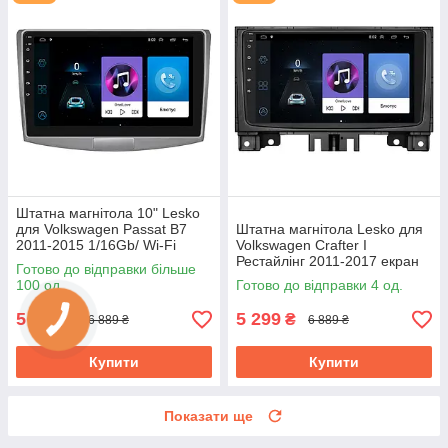
Штатна магнітола 10" Lesko
для Volkswagen Passat B7
Штатна магнітола Lesko для
2011-2015 1/16Gb/ Wi-Fi
Volkswagen Crafter I
Optima Вольксваген
Рестайлінг 2011-2017 екран
Готово до відправки більше
9" 1/16Gb Wi-Fi GPS Base
100 од.
Готово до відправки 4 од.
5 299
5 299
₴
₴
6 889 ₴
6 889 ₴
Купити
Купити
Показати ще