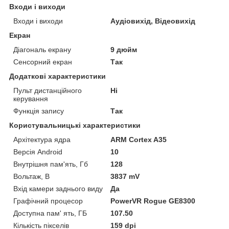
Входи і виходи
Входи і виходи
Аудіовихід, Відеовихід
Екран
Діагональ екрану
9 дюйм
Сенсорний екран
Так
Додаткові характеристики
Пульт дистанційного
Ні
керування
Функція запису
Так
Користувальницькі характеристики
Архітектура ядра
ARM Cortex A35
Версія Android
10
Внутрішня пам'ять, Гб
128
Вольтаж, В
3837 mV
Вхід камери заднього виду
Да
Графічний процесор
PowerVR Rogue GE8300
Доступна пам' ять, ГБ
107.50
Кількість пікселів
159 dpi