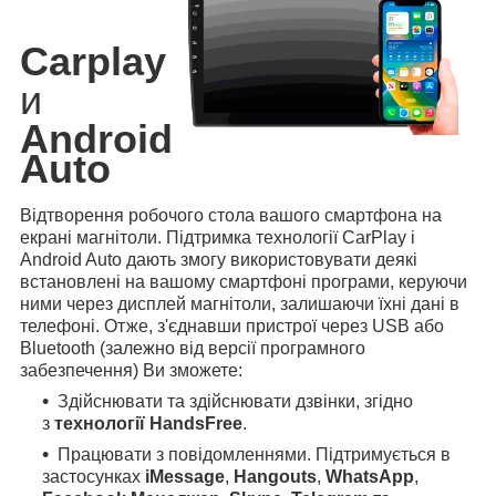
Carplay
и
Android
Auto
Відтворення робочого стола вашого смартфона на
екрані магнітоли. Підтримка технології CarPlay і
Android Auto дають змогу використовувати деякі
встановлені на вашому смартфоні програми, керуючи
ними через дисплей магнітоли, залишаючи їхні дані в
телефоні. Отже, з'єднавши пристрої через USB або
Bluetooth (залежно від версії програмного
забезпечення) Ви зможете:
Здійснювати та здійснювати дзвінки, згідно
з
технології HandsFree
.
Працювати з повідомленнями. Підтримується в
застосунках
iMessage
,
Hangouts
,
WhatsApp
,