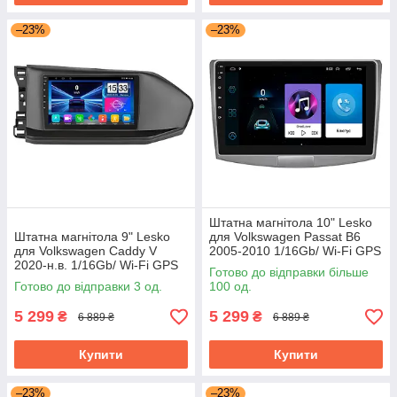
–23%
–23%
Штатна магнітола 10" Lesko
Штатна магнітола 9" Lesko
для Volkswagen Passat B6
для Volkswagen Caddy V
2005-2010 1/16Gb/ Wi-Fi GPS
2020-н.в. 1/16Gb/ Wi-Fi GPS
Optima Вольксваген
Готово до відправки більше
Optima Фольксваген Кадді
Готово до відправки 3 од.
100 од.
5 299
5 299
₴
₴
6 889 ₴
6 889 ₴
Купити
Купити
–23%
–23%