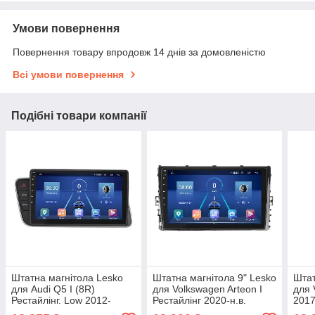
Умови повернення
Повернення товару впродовж 14 днів за домовленістю
Всі умови повернення
Подібні товари компанії
Штатна магнітола Lesko
Штатна магнітола 9" Lesko
Штат
для Audi Q5 I (8R)
для Volkswagen Arteon I
для 
Рестайлінг. Low 2012-
Рестайлінг 2020-н.в.
2017
2017г 9" 6/128Gb 4G Wi-Fi
6/128Gb 4G Wi-Fi GPS Top
Fi G