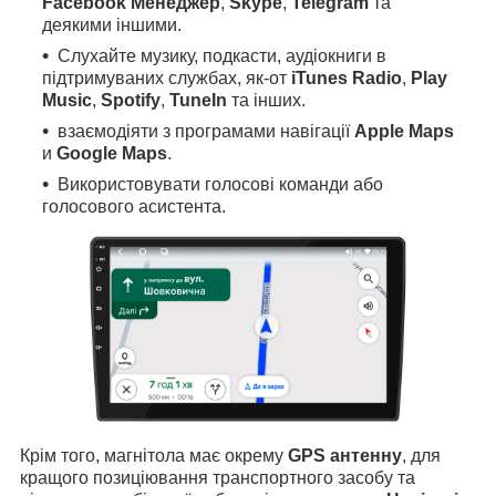
Facebook Менеджер
,
Skype
,
Telegram
та
деякими іншими.
Слухайте музику, подкасти, аудіокниги в
підтримуваних службах, як-от
iTunes Radio
,
Play
Music
,
Spotify
,
TuneIn
та інших.
взаємодіяти з програмами навігації
Apple Maps
и
Google Maps
.
Використовувати голосові команди або
голосового асистента.
Крім того, магнітола має окрему
GPS антенну
, для
кращого позиціювання транспортного засобу та