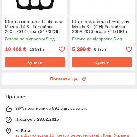
Штатна магнітола Lesko для
Штатна магнітола Lesko для
Mazda RX-8 I Рестайлінг
Mazda 6 II (GH) Рестайлінг
2008-2012 екран 9" 2/32Gb
2009-2013 екран 9" 1/16Gb
4G Wi-Fi GPS Top Мазда
Wi-Fi Base Андроїд Мазда
Готово до відправки 5 од.
Готово до відправки 5 од.
10 408
5 299
₴
₴
13 531 ₴
6 889 ₴
Купити
Купити
Показати ще
Про нас
99% позитивних з 592 відгуків за рік
Працює з 23.02.2015
м. Київ
вул. Дружківська 10 (метро Берестейська)., Київ, Україна