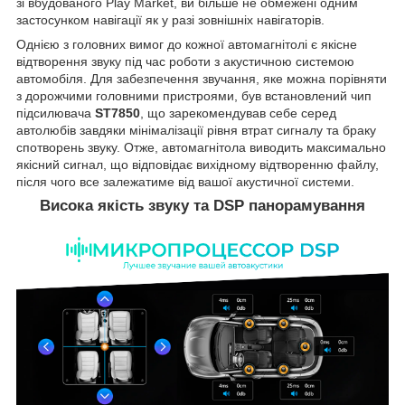
зі вбудованого Play Market, ви більше не обмежені одним
застосунком навігації як у разі зовнішніх навігаторів.
Однією з головних вимог до кожної автомагнітолі є якісне
відтворення звуку під час роботи з акустичною системою
автомобіля. Для забезпечення звучання, яке можна порівняти
з дорожчими головними пристроями, був встановлений чип
підсилювача
ST7850
, що зарекомендував себе серед
автолюбів завдяки мінімалізації рівня втрат сигналу та браку
спотворень звуку. Отже, автомагнітола виводить максимально
якісний сигнал, що відповідає вихідному відтворенню файлу,
після чого все залежатиме від вашої акустичної системи.
Висока якість звуку та DSP панорамування