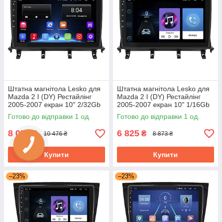
Штатна магнітола Lesko для
Штатна магнітола Lesko для
Mazda 2 I (DY) Рестайлінг
Mazda 2 I (DY) Рестайлінг
2005-2007 екран 10" 2/32Gb
2005-2007 екран 10" 1/16Gb
Wi-Fi GPS Base Мазда
Wi-Fi GPS Base Мазда
Готово до відправки 1 од.
Готово до відправки 1 од.
8 058
6 825
₴
₴
10 476 ₴
8 873 ₴
Купити
Купити
–23%
–23%