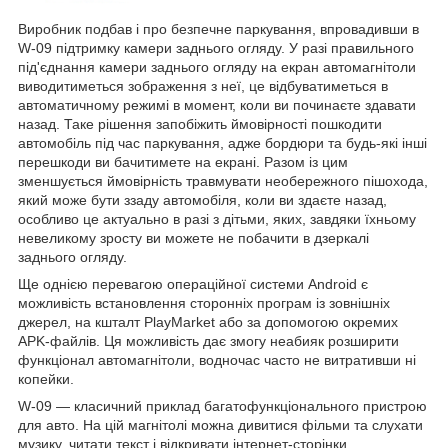
Виробник подбав і про безпечне паркування, впровадивши в
W-09 підтримку камери заднього огляду. У разі правильного
під'єднання камери заднього огляду на екран автомагнітоли
виводитиметься зображення з неї, це відбуватиметься в
автоматичному режимі в момент, коли ви починаєте здавати
назад. Таке рішення запобіжить ймовірності пошкодити
автомобіль під час паркування, адже бордюри та будь-які інші
перешкоди ви бачитимете на екрані. Разом із цим
зменшується ймовірність травмувати необережного пішохода,
який може бути ззаду автомобіля, коли ви здаєте назад,
особливо це актуально в разі з дітьми, яких, завдяки їхньому
невеликому зросту ви можете не побачити в дзеркалі
заднього огляду.
Ще однією перевагою операційної системи Android є
можливість встановлення сторонніх програм із зовнішніх
джерел, на кшталт PlayMarket або за допомогою окремих
APK-файлів. Ця можливість дає змогу неабияк розширити
функціонал автомагнітоли, водночас часто не витративши ні
копейки.
W-09 — класичний приклад багатофункціонального пристрою
для авто. На цій магнітолі можна дивитися фільми та слухати
музику, читати текст і відкривати інтернет-сторінки,