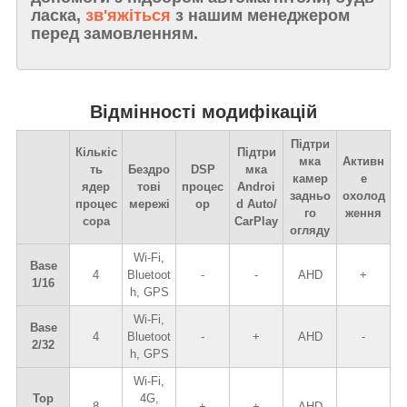
ласка,
зв'яжіться
з нашим менеджером
перед замовленням.
Відмінності модифікацій
Підтри
Кількіс
Підтри
мка
Активн
ть
Бездро
DSP
мка
камер
е
ядер
тові
процес
Androi
задньо
охолод
процес
мережі
ор
d Auto/
го
ження
сора
CarPlay
огляду
Wi-Fi,
Base
4
Bluetoot
-
-
AHD
+
1/16
h, GPS
Wi-Fi,
Base
4
Bluetoot
-
+
AHD
-
2/32
h, GPS
Wi-Fi,
Top
4G,
8
+
+
AHD
-