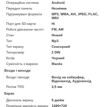
Операційна система
Android
Передня панель
Незнімна
Підтримувані формати
MP3, WMA, AVI, JPEG, FLAC,
WAV
Порт для SD-карти
Ні
Робочі діапазони частот
FM, AM
Стан
Новий
Тип
Mp3
Тип екрану
Сенсорний
Типорозмір
2 DIN
Колір
Чорний
Сумісність з маркою
Mazda
Входи і виходи
Входи і виходи
Вихід на сабвуфер,
Відеовихід, Аудіовихід
Роз'єм TRS
3,5 мм
Екран
Діагональ екрану
9 дюйм
Роздільна здатність екрану
1280×720