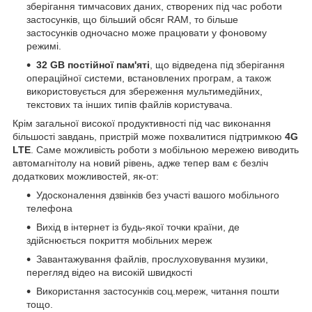
зберігання тимчасових даних, створених під час роботи
застосунків, що більший обсяг RAM, то більше
застосунків одночасно може працювати у фоновому
режимі.
32 GB постійної пам'яті
, що відведена під зберігання
операційної системи, встановлених програм, а також
використовується для збереження мультимедійних,
текстових та інших типів файлів користувача.
Крім загальної високої продуктивності під час виконання
більшості завдань, пристрій може похвалитися підтримкою
4G
LTE
. Саме можливість роботи з мобільною мережею виводить
автомагнітолу на новий рівень, адже тепер вам є безліч
додаткових можливостей, як-от:
Удосконалення дзвінків без участі вашого мобільного
телефона
Вихід в інтернет із будь-якої точки країни, де
здійснюється покриття мобільних мереж
Завантажування файлів, прослуховування музики,
перегляд відео на високій швидкості
Використання застосунків соц.мереж, читання пошти
тощо.