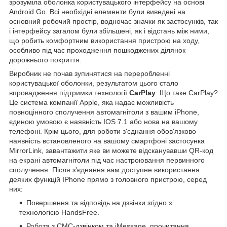
зрозуміла оболонка користувацького інтерфейсу на основі
Android Go. Всі необхідні елементи були виведені на
основний робочий простір, водночас значки як застосунків, так
і інтерфейсу загалом були збільшені, як і відстань між ними,
що робить комфортним використання пристрою на ходу,
особливо під час проходження пошкоджених ділянок
дорожнього покриття.
Виробник не почав зупинятися на переробленні
користувацької оболонки, результатом цього стало
впровадження підтримки технології
CarPlay
. Що таке CarPlay?
Це система компанії Apple, яка надає можливість
повноцінного сполучення автомагнітоли з вашим iPhone,
єдиною умовою є наявність IOS 7.1 або нова на вашому
телефоні. Крім цього, для роботи з'єднання обов'язково
наявність встановленого на вашому смартфоні застосунка
MirrorLink, завантажити яке ви можете відсканувавши QR-код
на екрані автомагнітоли під час настроювання первинного
сполучення. Після з'єднання вам доступне використання
деяких функцій IPhone прямо з головного пристрою, серед
них:
Повершення та відповідь на дзвінки згідно з
технологією HandsFree.
Робота з СМС-дзвінком та iMessage, прочитання,