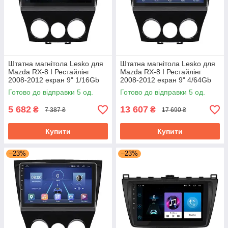
Штатна магнітола Lesko для
Штатна магнітола Lesko для
Mazda RX-8 I Рестайлінг
Mazda RX-8 I Рестайлінг
2008-2012 екран 9" 1/16Gb
2008-2012 екран 9" 4/64Gb
Wi-Fi GPS Base
4G Wi-Fi GPS Top
Готово до відправки 5 од.
Готово до відправки 5 од.
5 682
13 607
₴
₴
7 387 ₴
17 690 ₴
Купити
Купити
–23%
–23%