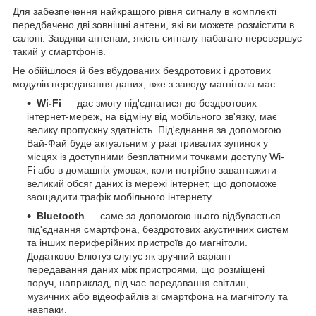
Для забезпечення найкращого рівня сигналу в комплекті
передбачено дві зовнішні антени, які ви можете розмістити в
салоні. Завдяки антенам, якість сигналу набагато перевершує
такий у смартфонів.
Не обійшлося й без вбудованих бездротових і дротових
модулів передавання даних, вже з заводу магнітола має:
Wi-Fi
— дає змогу під'єднатися до бездротових
інтернет-мереж, на відміну від мобільного зв'язку, має
велику пропускну здатність. Під'єднання за допомогою
Вай-Фай буде актуальним у разі тривалих зупинок у
місцях із доступними безплатними точками доступу Wi-
Fi або в домашніх умовах, коли потрібно завантажити
великий обсяг даних із мережі інтернет, що допоможе
заощадити трафік мобільного інтернету.
Bluetooth
— саме за допомогою нього відбувається
під'єднання смартфона, бездротових акустичних систем
та інших периферійних пристроїв до магнітоли.
Додатково Блютуз слугує як зручний варіант
передавання даних між пристроями, що розміщені
поруч, наприклад, під час передавання світлин,
музичних або відеофайлів зі смартфона на магнітолу та
навпаки.