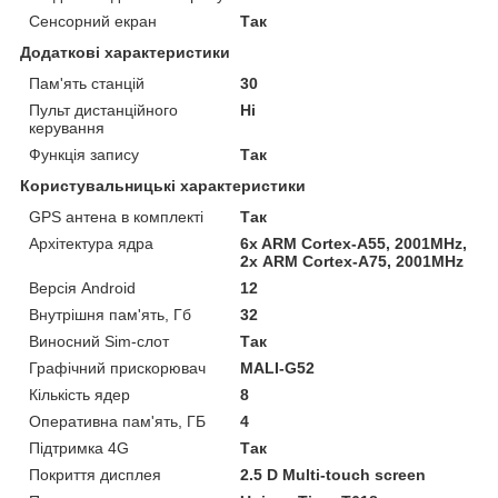
Сенсорний екран
Так
Додаткові характеристики
Пам'ять станцій
30
Пульт дистанційного
Ні
керування
Функція запису
Так
Користувальницькі характеристики
GPS антена в комплекті
Так
Архітектура ядра
6x ARM Cortex-A55, 2001MHz,
2х ARM Cortex-A75, 2001MHz
Версія Android
12
Внутрішня пам'ять, Гб
32
Виносний Sim-слот
Так
Графічний прискорювач
MALI-G52
Кількість ядер
8
Оперативна пам'ять, ГБ
4
Підтримка 4G
Так
Покриття дисплея
2.5 D Multi-touch screen