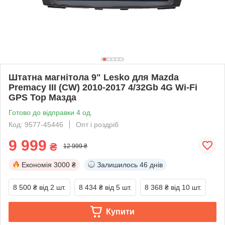
Штатна магнітола 9" Lesko для Mazda
Premacy III (CW) 2010-2017 4/32Gb 4G Wi-Fi
GPS Top Мазда
Готово до відправки 4 од.
Код: 9577-45446
Опт і роздріб
9 999
₴
12 999 ₴
Економія
3000 ₴
Залишилось
46 днів
8 500 ₴
від 2 шт.
8 434 ₴
від 5 шт.
8 368 ₴
від 10 шт.
Купити