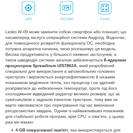
Lesko W-09 може замінити собою смартфон або планшет, що
насамперед заслуга операційної системи Андроїд. Водночас,
для повноцінного розкриття функціоналу ОС, необхідна
потужна апаратна начинка, якою розташовує ця модель.
Висока продуктивність у більшості наявних застосунків, а
також швидкодія системи загалом забезпечується
8-ядерним
процесором
Spreadtrum UIS7862A
, який розроблений
спеціально для використання в автомобільних головних
пристроях і вирізняється енергоефективністю й низьким
показником виділення тепла, хоч процесор і не здатний
розігріватися до небезпечних температур, проте під його
охолодження відведений радіатор великих розмірів, що за
сумісництвом є задньою панеллю пристрою, тому вам не
варто хвилюватися про перегрівання під час виконання
ресурсомістких завдань. Одним із найважливіших показників
для стабільної роботи програм, крім CPU, є пам'ять, у цьому
разі ми маємо:
4 GB оперативної пам'яті
, яка використовується для