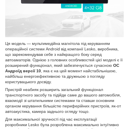
Ця модель — мультимедійна магнітола під керуванням
операційної системи Android від компанії Lesko, виробника,
що зарекомендував себе з найкращого боку серед
автоаматорів. Однією з головних особливостей цієї моделі є її
розширений функціонал, який забезпечується сучасною
ОС
Андроїд версії 10
, яка є на цей момент найстабільнішою,
найбільш енергоефективною та дружньою з погляду
користувацького досвіду.
Пристрій неабияк розширить загальний функціонал
транспортного засобу та підійде саме до вашого автомобіля,
взаємодії зі штатильними системами та ставши основним
органом керування більшістю периферійних пристроїв, як-от
автоакустика, камера заднього огляду тощо.
Для максимальної зручності під час експлуатації
розробники Lesko була розроблена максимально інтуїтивно