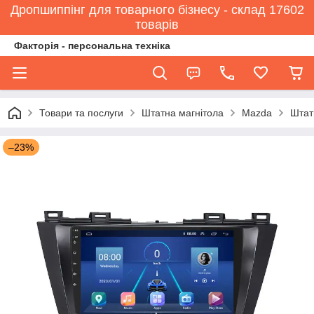
Дропшиппінг для товарного бізнесу - склад 17602
товарів
Факторія - персональна техніка
Товари та послуги
Штатна магнітола
Mazda
Штат
–23%