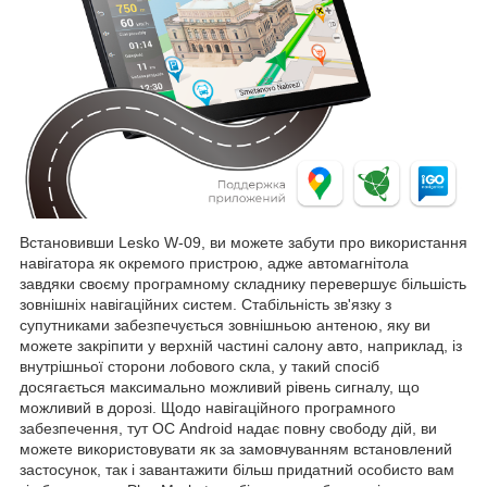
Встановивши Lesko W-09, ви можете забути про використання
навігатора як окремого пристрою, адже автомагнітола
завдяки своєму програмному складнику перевершує більшість
зовнішніх навігаційних систем. Стабільність зв'язку з
супутниками забезпечується зовнішньою антеною, яку ви
можете закріпити у верхній частині салону авто, наприклад, із
внутрішньої сторони лобового скла, у такий спосіб
досягається максимально можливий рівень сигналу, що
можливий в дорозі. Щодо навігаційного програмного
забезпечення, тут ОС Android надає повну свободу дій, ви
можете використовувати як за замовчуванням встановлений
застосунок, так і завантажити більш придатний особисто вам