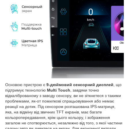
Основою пристрою є
9-дюймовий сенсорний дисплей
, що
підтримує технологію
Multi Touch
, завдяки точно
відкаліброваному з заводу сенсору, ви не зіткнетеся з такими
проблемами, як-от помилкові спрацьовування або немає
реакції на дотик. Під сенсором розташована IPS-матриця,
яка, на відміну від звичних TFT екранів, має багате
кольоропередавання, крім цього кольору, і зображення
загалом не спотворюється, незалежно від того, з якої частини
салону авто ви дивитеся на екран. Для економної витрати