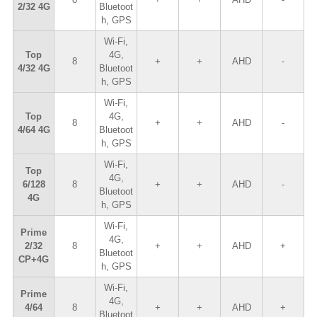
2/32 4G
Bluetoot
h, GPS
Wi-Fi,
Top
4G,
8
+
+
AHD
-
4/32 4G
Bluetoot
h, GPS
Wi-Fi,
Top
4G,
8
+
+
AHD
-
4/64 4G
Bluetoot
h, GPS
Wi-Fi,
Top
4G,
6/128
8
+
+
AHD
-
Bluetoot
4G
h, GPS
Wi-Fi,
Prime
4G,
2/32
8
+
+
AHD
+
Bluetoot
CP+4G
h, GPS
Wi-Fi,
Prime
4G,
4/64
8
+
+
AHD
+
Bluetoot