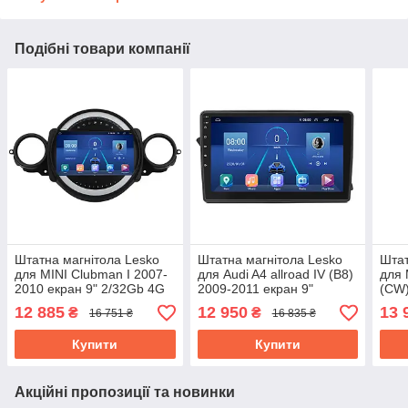
Подібні товари компанії
Штатна магнітола Lesko
Штатна магнітола Lesko
Штат
для MINI Clubman I 2007-
для Audi A4 allroad IV (B8)
для 
2010 екран 9" 2/32Gb 4G
2009-2011 екран 9"
(CW)
Wi-Fi GPS Top Клабмен
2/32Gb 4G Wi-Fi GPS Top
4G W
12 885
12 950
13 
₴
₴
16 751 ₴
16 835 ₴
Купити
Купити
Акційні пропозиції та новинки