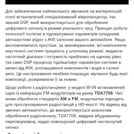
Для забезпечення найякіснішого звучання на материнській
платі встановлений спеціалізований мікропроцесор, так
званий DSP, який використовується для оброблення
цифрового сигналу в режимі реального часу. Принцип роботи
технології полягає в підлаштуванні параметрів складників
автоакустики згідно з АЧХ салоном вашого автомобіля. Якщо
висловлюватися простіше, за замовчуванням, всі компоненти
акустичної системи працюють у штатному режимі, видаючи
частотний діапазон і потужність приблизно на одному рівні,
так само DSP процесор підлаштовує параметри системи в
записі від АЧХ, розташування компонентів і водія в салоні
авто. Це настроювання неабияк покращує звучання будь-якої
композиції, розкриваючи її за новим.
Щодо роботи з радіостанціями, у моделі W-09 встановлений
один із найкращих FM-модуляторів на ринку
TDA7708
. Чип
може обробляти стандарти
AM и FM
, модульатор підходить
для прослуховування радіостанцій у HD-якості. На відміну від
звичних автомагнітол, де використовується аналогове
оброблення радіосигналу, TDA7708, завдяки вбудованому
перетворювачу, надає повноцінний цифровий нестиснутий
сигнал.