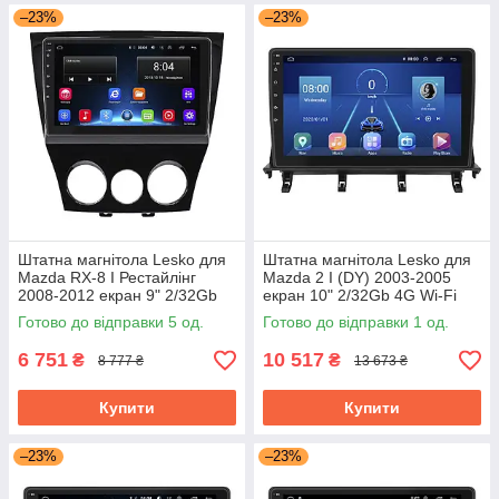
–23%
–23%
Штатна магнітола Lesko для
Штатна магнітола Lesko для
Mazda RX-8 I Рестайлінг
Mazda 2 I (DY) 2003-2005
2008-2012 екран 9" 2/32Gb
екран 10" 2/32Gb 4G Wi-Fi
Wi-Fi GPS Base Мазда
GPS Top Мазда
Готово до відправки 5 од.
Готово до відправки 1 од.
6 751
10 517
₴
₴
8 777 ₴
13 673 ₴
Купити
Купити
–23%
–23%