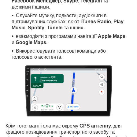
Facebook Менеджер
,
Skype
,
Telegram
та
деякими іншими.
Слухайте музику, подкасти, аудіокниги в
підтримуваних службах, як-от
iTunes Radio
,
Play
Music
,
Spotify
,
TuneIn
та інших.
взаємодіяти з програмами навігації
Apple Maps
и
Google Maps
.
Використовувати голосові команди або
голосового асистента.
Крім того, магнітола має окрему
GPS антенну
, для
кращого позиціювання транспортного засобу та