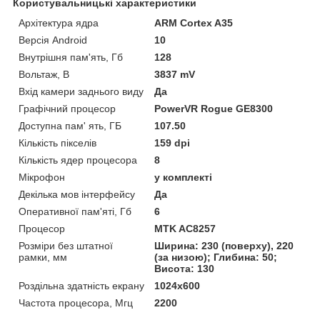
Користувальницькі характеристики
Архітектура ядра
ARM Cortex A35
Версія Android
10
Внутрішня пам'ять, Гб
128
Вольтаж, В
3837 mV
Вхід камери заднього виду
Да
Графічний процесор
PowerVR Rogue GE8300
Доступна пам' ять, ГБ
107.50
Кількість пікселів
159 dpi
Кількість ядер процесора
8
Мікрофон
у комплекті
Декілька мов інтерфейсу
Да
Оперативної пам'яті, Гб
6
Процесор
MTK AC8257
Розміри без штатної
Ширина: 230 (поверху), 220
рамки, мм
(за низою); Глибина: 50;
Висота: 130
Роздільна здатність екрану
1024х600
Частота процесора, Мгц
2200