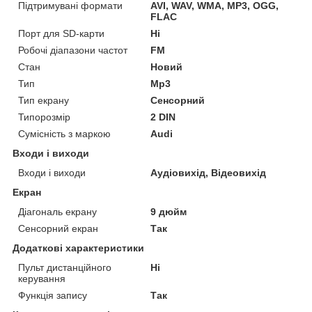
Підтримувані формати
AVI, WAV, WMA, MP3, OGG,
FLAC
Порт для SD-карти
Ні
Робочі діапазони частот
FM
Стан
Новий
Тип
Mp3
Тип екрану
Сенсорний
Типорозмір
2 DIN
Сумісність з маркою
Audi
Входи і виходи
Входи і виходи
Аудіовихід, Відеовихід
Екран
Діагональ екрану
9 дюйм
Сенсорний екран
Так
Додаткові характеристики
Пульт дистанційного
Ні
керування
Функція запису
Так