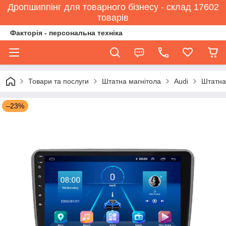
Дропшиппінг для товарного бізнесу - склад 17602
товарів
Факторія - персональна техніка
Товари та послуги
Штатна магнітола
Audi
Штатна 
–23%