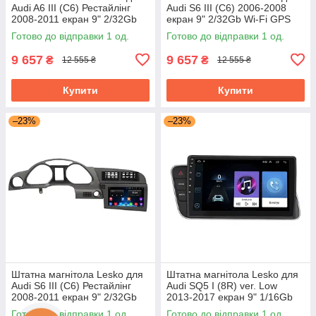
Audi A6 III (C6) Рестайлінг
Audi S6 III (C6) 2006-2008
2008-2011 екран 9" 2/32Gb
екран 9" 2/32Gb Wi-Fi GPS
Wi-Fi GPS Base Аудіо
Base
Готово до відправки 1 од.
Готово до відправки 1 од.
9 657
9 657
₴
₴
12 555 ₴
12 555 ₴
Купити
Купити
–23%
–23%
Штатна магнітола Lesko для
Штатна магнітола Lesko для
Audi S6 III (C6) Рестайлінг
Audi SQ5 I (8R) ver. Low
2008-2011 екран 9" 2/32Gb
2013-2017 екран 9" 1/16Gb
Wi-Fi GPS Base
Wi-Fi GPS Base
Готово до відправки 1 од.
Готово до відправки 1 од.