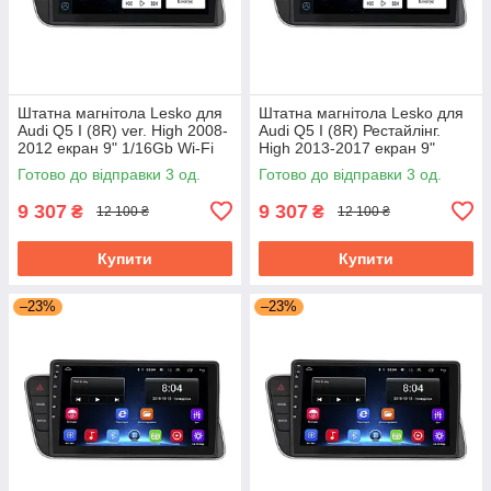
Штатна магнітола Lesko для
Штатна магнітола Lesko для
Audi Q5 I (8R) ver. High 2008-
Audi Q5 I (8R) Рестайлінг.
2012 екран 9" 1/16Gb Wi-Fi
High 2013-2017 екран 9"
GPS Base
1/16Gb Wi-Fi GPS Base
Готово до відправки 3 од.
Готово до відправки 3 од.
9 307
9 307
₴
₴
12 100 ₴
12 100 ₴
Купити
Купити
–23%
–23%