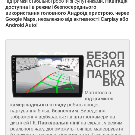
підтримки стабільної роботи зі супутниками.
Навігація
доступна і в режимі безпосереднього
використання головного Андроїд пристрою, через
Google Maps, незалежно від активності Carplay або
Android Auto!
БЕЗОП
АСНАЯ
ПАРКО
ВКА
Магнітола
з
підтримкою
камер заднього огляду
робить процес
паркування більш
безпечним
. Виведення
зображення відбувається зі штатної камери на
дисплей ГК.
Паркувальні лінії
на екрані, у режимі
реального часу, допоможуть точніше маневрувати
й уникнути зіткнення з іншими авто. Таке рішення