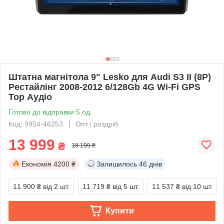
Штатна магнітола 9" Lesko для Audi S3 II (8P)
Рестайлінг 2008-2012 6/128Gb 4G Wi-Fi GPS
Top Аудіо
Готово до відправки 5 од.
Код: 9954-46253
Опт і роздріб
13 999
₴
18 199 ₴
Економія
4200 ₴
Залишилось
46 днів
11 900 ₴
від 2 шт.
11 719 ₴
від 5 шт.
11 537 ₴
від 10 шт.
Купити