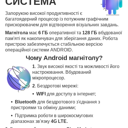
СИСТЕМА
Запорукою високої продуктивності є
багатоядерний процесор із потужним графічним
прискорювачем для відтворення візуальних завдань.
Магнітола
має
6 ГБ
оперативної та
128 ГБ
вбудованої
пам'яті як накопичувач для зберігання даних. Робота
пристрою забезпечується стабільною версією
операційної системи ANDROID.
Чому Android магнітолу?
1
. Звук високої якості та можливості його
настроювання. Вбудований
мікропроцесор.
2
. Бездротові мережі:
WIFI
для доступу в інтернет;
Bluetooth
для бездротового з'єднання з
пристроями та обміну даними;
Підтримка роботи в широкосмугових
діапазонах зв'язку
4G LTE.