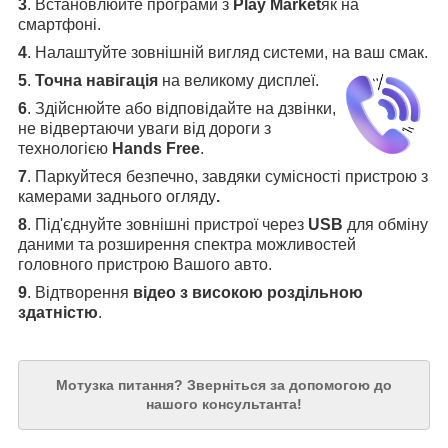
3
.
Встановлюйте програми з
Play Market
як на
смартфоні.
4
.
Налаштуйте зовнішній вигляд системи, на ваш смак.
5
.
Точна навігація
на великому дисплеї
.
6
.
Здійснюйте або відповідайте на дзвінки,
не відвертаючи уваги від дороги з
технологією
Hands Free
.
7
. Паркуйтеся безпечно, завдяки сумісності пристрою з
камерами заднього огляду
.
8
. Під'єднуйте зовнішні пристрої через
USB
для обміну
даними та розширення спектра можливостей
головного пристрою Вашого авто.
9
. Відтворення
відео з високою роздільною
здатністю
.
Мотузка питання?
Зверніться за допомогою до
нашого консультанта!