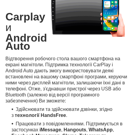
Carplay
и
Android
Auto
Відтворення робочого стола вашого смартфона на
екрані магнітоли. Підтримка технології CarPlay і
Android Auto дають змогу використовувати деякі
встановлені на вашому смартфоні програми, керуючи
ними через дисплей магнітоли, залишаючи їхні дані в
телефоні. Отже, з'єднавши пристрої через USB або
Bluetooth (залежно від версії програмного
забезпечення) Ви зможете:
Здійснювати та здійснювати дзвінки, згідно
з
технології HandsFree
.
Працювати з повідомленнями. Підтримується в
застосунках
iMessage
,
Hangouts
,
WhatsApp
,