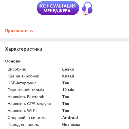
Приховати
Характеристики
Основні
Виробник
Lesko
Країна виробник
Китай
USB-інтерфейс
Так
Гарантійний термін
12 міс
Наявність Bluetooth
Так
Наявність GPS-модуля
Так
Наявність Wi-Fi
Так
Операційна система
Android
Передня панель
Незнімна