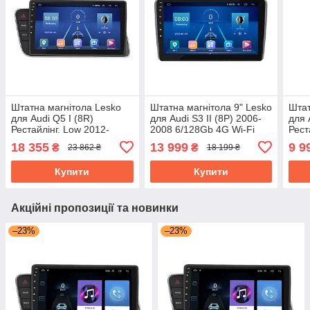
Штатна магнітола Lesko
Штатна магнітола 9" Lesko
Штат
для Audi Q5 I (8R)
для Audi S3 II (8P) 2006-
для 
Рестайлінг. Low 2012-
2008 6/128Gb 4G Wi-Fi
Рест
2017г 9" 6/128Gb 4G Wi-Fi
GPS Top Аудіо
4/32
18 355
13 999
9 9
₴
₴
23 862 ₴
18 199 ₴
GPS Top
Ауді
Купити
Купити
Акційні пропозиції та новинки
–23%
–23%