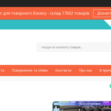
 для товарного бізнесу - склад 17602 товарів
Дізнат
ата
Повернення та обмін
Контакти
Про нас
8 прич