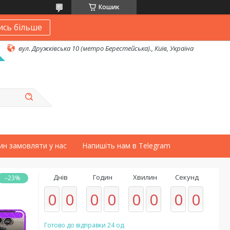
Кошик
ись більше
вул. Дружківська 10 (метро Берестейська)., Київ, Україна
ин замовляти у нас
Напишіть нам в Telegram
Днів
Годин
Хвилин
Секунд
–23%
0
0
0
0
0
0
0
0
Готово до відправки 24 од.