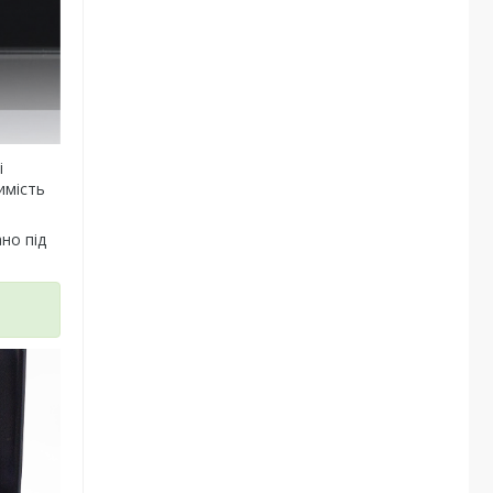
і
имість
но під