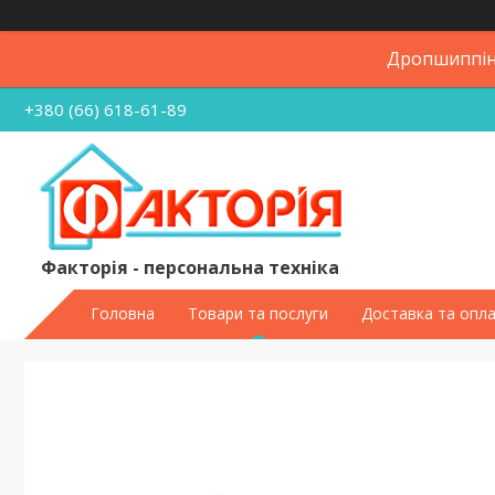
Дропшиппінг
+380 (66) 618-61-89
Факторія - персональна техніка
Головна
Товари та послуги
Доставка та опл