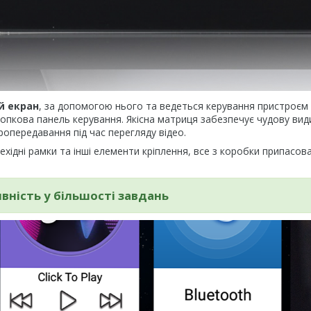
й екран
, за допомогою нього та ведеться керування пристроєм 
нопкова панель керування. Якісна матриця забезпечує чудову вид
ропередавання під час перегляду відео.
хідні рамки та інші елементи кріплення, все з коробки припасова
ність у більшості завдань