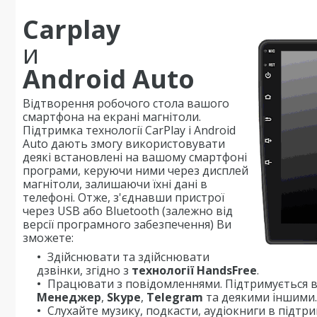
Carplay
и
Android Auto
Відтворення робочого стола вашого
смартфона на екрані магнітоли.
Підтримка технології CarPlay і Android
Auto дають змогу використовувати
деякі встановлені на вашому смартфоні
програми, керуючи ними через дисплей
магнітоли, залишаючи їхні дані в
телефоні. Отже, з'єднавши пристрої
через USB або Bluetooth (залежно від
версії програмного забезпечення) Ви
зможете:
Здійснювати та здійснювати
дзвінки, згідно з
технології HandsFree
.
Працювати з повідомленнями. Підтримується в
Менеджер
,
Skype
,
Telegram
та деякими іншими.
Слухайте музику, подкасти, аудіокниги в підтр