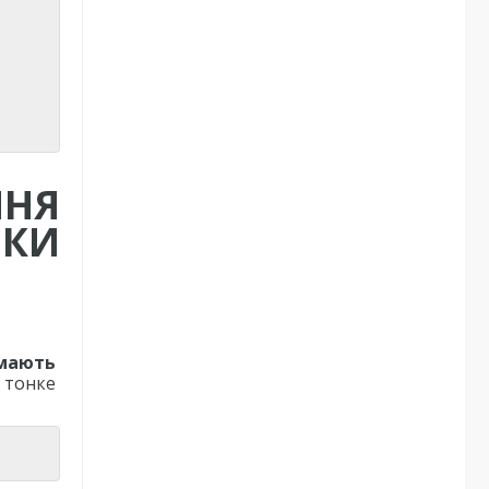
ННЯ
ИКИ
 мають
 тонке