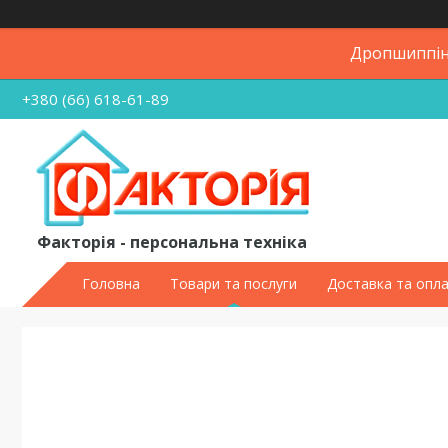
Дропшиппінг
+380 (66) 618-61-89
Факторія - персональна техніка
Головна
Товари та послуги
Доставка та опл