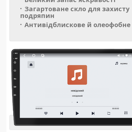
Загартоване скло для захисту 
подряпин
Антивідблискове й олеофобне