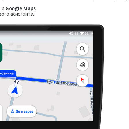
s
и
Google Maps
.
ого асистента.