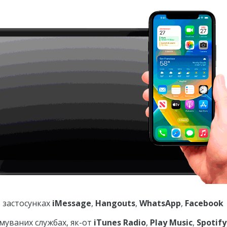
 застосунках
iMessage
,
Hangouts
,
WhatsApp
,
Facebook
имуваних службах, як-от
iTunes Radio
,
Play Music
,
Spotify