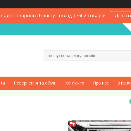
 для товарного бізнесу - склад 17602 товарів
Дізнат
ата
Повернення та обмін
Контакти
Про нас
8 прич