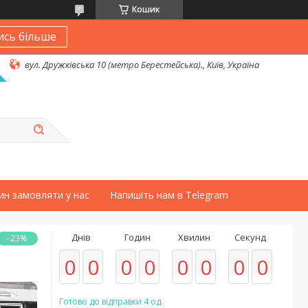
Кошик
ись більше
вул. Дружківська 10 (метро Берестейська)., Київ, Україна
ин замовляти у нас
Напишіть нам в Telegram
Днів
Годин
Хвилин
Секунд
–23%
0
0
0
0
0
0
0
0
Готово до відправки 4 од.