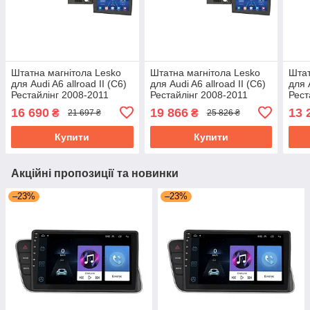
Штатна магнітола Lesko
Штатна магнітола Lesko
Штат
для Audi A6 allroad II (C6)
для Audi A6 allroad II (C6)
для 
Рестайлінг 2008-2011
Рестайлінг 2008-2011
Рест
екран 9" 4/32Gb 4G Wi-Fi
екран 9" 6/128Gb 4G Wi-Fi
екра
16 690
19 866
13 
₴
₴
21 697 ₴
25 826 ₴
GPS Top
GPS Top
GPS
Купити
Купити
Акційні пропозиції та новинки
–23%
–23%