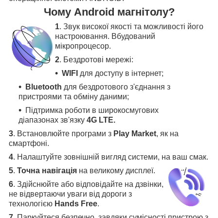
Чому Android магнітолу?
1
. Звук високої якості та можливості його
настроювання. Вбудований
мікропроцесор.
2
. Бездротові мережі:
WIFI
для доступу в інтернет;
Bluetooth
для бездротового з'єднання з
пристроями та обміну даними;
Підтримка роботи в широкосмугових
діапазонах зв'язку
4G LTE.
3
.
Встановлюйте програми з
Play Market
, як на
смартфоні.
4
.
Налаштуйте зовнішній вигляд системи, на ваш смак.
5
.
Точна навігація
на великому дисплеї
.
6
.
Здійснюйте або відповідайте на дзвінки,
не відвертаючи уваги від дороги з
технологією
Hands Free
.
7
. Паркуйтеся безпечно, завдяки сумісності пристрою з