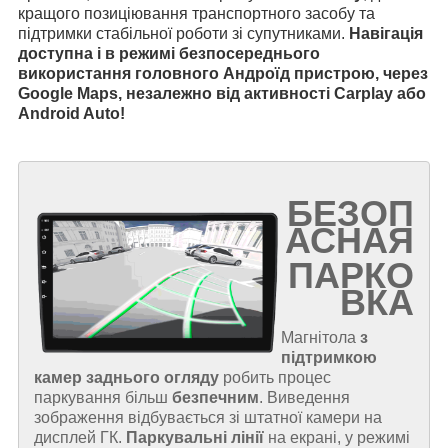
кращого позиціювання транспортного засобу та
підтримки стабільної роботи зі супутниками.
Навігація
доступна і в режимі безпосереднього
використання головного Андроїд пристрою, через
Google Maps, незалежно від активності Carplay або
Android Auto!
БЕЗОП
АСНАЯ
ПАРКО
ВКА
Магнітола
з
підтримкою
камер заднього огляду
робить процес
паркування більш
безпечним
. Виведення
зображення відбувається зі штатної камери на
дисплей ГК.
Паркувальні лінії
на екрані, у режимі