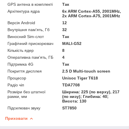
GPS антена в комплекті
Так
Архітектура ядра
6x ARM Cortex-A55, 2001MHz,
2х ARM Cortex-A75, 2001MHz
Версія Android
12
Внутрішня пам'ять, Гб
32
Виносний Sim-слот
Так
Графічний прискорювач
MALI-G52
Кількість ядер
8
Оперативна пам'ять, ГБ
4
Підтримка 4G
Так
Покриття дисплея
2.5 D Multi-touch screen
Процесор
Unisoc Tiger T618
Радіо чіп
TDA7708
Розміри без штатної
Ширина: 225 (по верху), 217
рамки, мм
(по низу); Глибина: 40;
Висота: 130
Підсилювач звуку
ST7850
Приховати