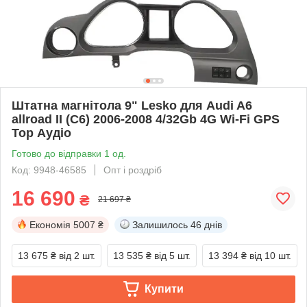
Штатна магнітола 9" Lesko для Audi A6
allroad II (C6) 2006-2008 4/32Gb 4G Wi-Fi GPS
Top Аудіо
Готово до відправки 1 од.
Код: 9948-46585
Опт і роздріб
16 690
₴
21 697 ₴
Економія
5007 ₴
Залишилось
46 днів
13 675 ₴
від 2 шт.
13 535 ₴
від 5 шт.
13 394 ₴
від 10 шт.
Купити