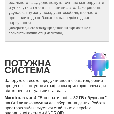
реального часу, допоможуть точніше маневрувати
й уникнути зіткнення з іншими авто. Таке рішення
усуває сліпу зону позаду автомобіля, що часто
призводить до небажаних наслідків під час
паркування.
(
камери заднього огляду представлені окремо та не є
елементом комплектації магнітоли.
)
ПОТУЖНА
СИСТЕМА
Запорукою високої продуктивності є багатоядерний
процесор із потужним графічним прискорювачем для
відтворення візуальних завдань.
Магнітола
має
4 ГБ
оперативної та
32 ГБ
вбудованої
пам'яті як накопичувач для зберігання даних. Робота
пристрою забезпечується стабільною версією
операційної системи ANDROID.