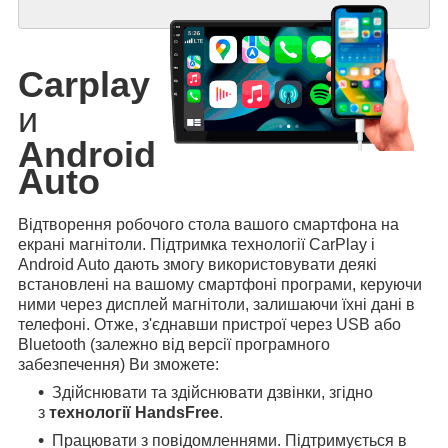
Carplay
и
Android
Auto
Відтворення робочого стола вашого смартфона на
екрані магнітоли. Підтримка технології CarPlay і
Android Auto дають змогу використовувати деякі
встановлені на вашому смартфоні програми, керуючи
ними через дисплей магнітоли, залишаючи їхні дані в
телефоні. Отже, з'єднавши пристрої через USB або
Bluetooth (залежно від версії програмного
забезпечення) Ви зможете:
Здійснювати та здійснювати дзвінки, згідно
з
технології HandsFree
.
Працювати з повідомленнями. Підтримується в