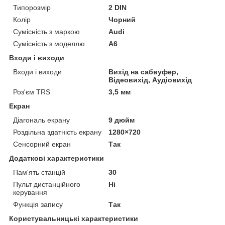
Типорозмір
2 DIN
Колір
Чорний
Сумісність з маркою
Audi
Сумісність з моделлю
A6
Входи і виходи
Входи і виходи
Вихід на сабвуфер,
Відеовихід, Аудіовихід
Роз'єм TRS
3,5 мм
Екран
Діагональ екрану
9 дюйм
Роздільна здатність екрану
1280×720
Сенсорний екран
Так
Додаткові характеристики
Пам'ять станцій
30
Пульт дистанційного
Ні
керування
Функція запису
Так
Користувальницькі характеристики