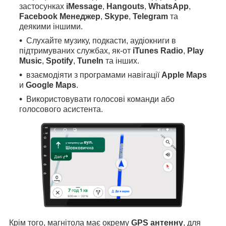
застосунках
iMessage
,
Hangouts
,
WhatsApp
,
Facebook Менеджер
,
Skype
,
Telegram
та
деякими іншими.
Слухайте музику, подкасти, аудіокниги в
підтримуваних службах, як-от
iTunes Radio
,
Play
Music
,
Spotify
,
TuneIn
та інших.
взаємодіяти з програмами навігації
Apple Maps
и
Google Maps
.
Використовувати голосові команди або
голосового асистента.
Крім того, магнітола має окрему
GPS антенну
, для