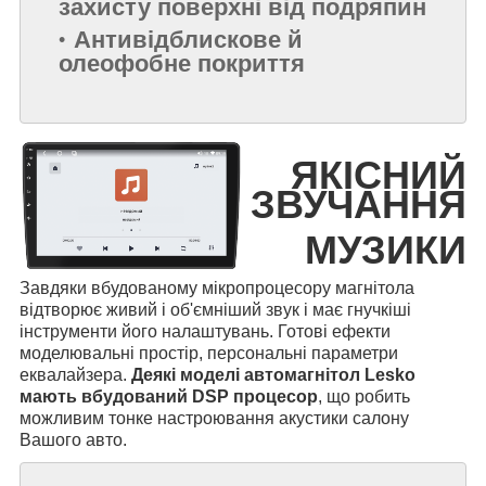
захисту поверхні від подряпин
Антивідблискове й
олеофобне покриття
ЯКІСНИЙ
ЗВУЧАННЯ
МУЗИКИ
Завдяки вбудованому мікропроцесору магнітола
відтворює живий і об'ємніший звук і має гнучкіші
інструменти його налаштувань. Готові ефекти
моделювальні простір, персональні параметри
еквалайзера.
Деякі моделі автомагнітол Lesko
мають вбудований DSP процесор
, що робить
можливим тонке настроювання акустики салону
Вашого авто.