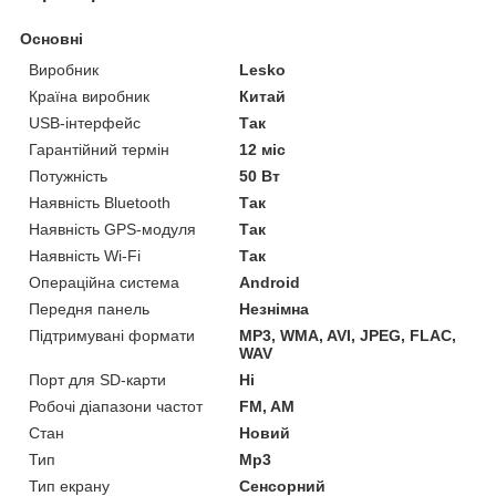
Основні
Виробник
Lesko
Країна виробник
Китай
USB-інтерфейс
Так
Гарантійний термін
12 міс
Потужність
50 Вт
Наявність Bluetooth
Так
Наявність GPS-модуля
Так
Наявність Wi-Fi
Так
Операційна система
Android
Передня панель
Незнімна
Підтримувані формати
MP3, WMA, AVI, JPEG, FLAC,
WAV
Порт для SD-карти
Ні
Робочі діапазони частот
FM, AM
Стан
Новий
Тип
Mp3
Тип екрану
Сенсорний