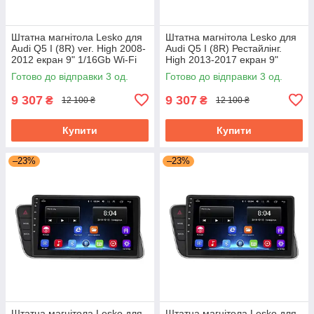
Штатна магнітола Lesko для
Штатна магнітола Lesko для
Audi Q5 I (8R) ver. High 2008-
Audi Q5 I (8R) Рестайлінг.
2012 екран 9" 1/16Gb Wi-Fi
High 2013-2017 екран 9"
GPS Base
1/16Gb Wi-Fi GPS Base
Готово до відправки 3 од.
Готово до відправки 3 од.
9 307
9 307
₴
₴
12 100 ₴
12 100 ₴
Купити
Купити
–23%
–23%
Штатна магнітола Lesko для
Штатна магнітола Lesko для