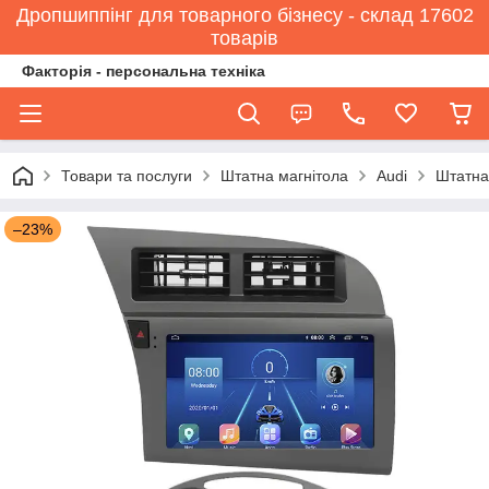
Дропшиппінг для товарного бізнесу - склад 17602
товарів
Факторія - персональна техніка
Товари та послуги
Штатна магнітола
Audi
Штатна 
–23%