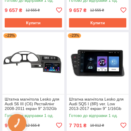
Готово до відправки 1 од.
Готово до відправки 1 од.
9 657
9 657
₴
₴
12 555 ₴
12 555 ₴
Купити
Купити
–23%
–23%
Штатна магнітола Lesko для
Штатна магнітола Lesko для
Audi S6 III (C6) Рестайлінг
Audi SQ5 I (8R) ver. Low
2008-2011 екран 9" 2/32Gb
2013-2017 екран 9" 1/16Gb
Wi-Fi GPS Base
Wi-Fi GPS Base
Готово до відправки 1 од.
Готово до відправки 1 од.
9 657
7 701
₴
₴
12 555 ₴
10 012 ₴