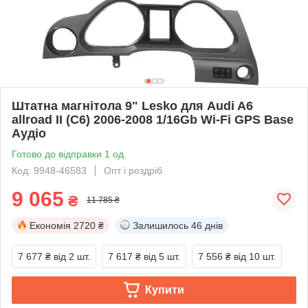
Штатна магнітола 9" Lesko для Audi A6
allroad II (C6) 2006-2008 1/16Gb Wi-Fi GPS Base
Аудіо
Готово до відправки 1 од.
Код: 9948-46583
Опт і роздріб
9 065
₴
11 785 ₴
Економія
2720 ₴
Залишилось
46 днів
7 677 ₴
від 2 шт.
7 617 ₴
від 5 шт.
7 556 ₴
від 10 шт.
Купити