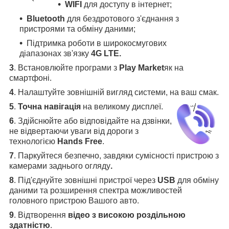
WIFI
для доступу в інтернет;
Bluetooth
для бездротового з'єднання з
пристроями та обміну даними;
Підтримка роботи в широкосмугових
діапазонах зв'язку
4G LTE.
3
.
Встановлюйте програми з
Play Market
як на
смартфоні.
4
.
Налаштуйте зовнішній вигляд системи, на ваш смак.
5
.
Точна навігація
на великому дисплеї
.
6
.
Здійснюйте або відповідайте на дзвінки,
не відвертаючи уваги від дороги з
технологією
Hands Free
.
7
. Паркуйтеся безпечно, завдяки сумісності пристрою з
камерами заднього огляду
.
8
. Під'єднуйте зовнішні пристрої через
USB
для обміну
даними та розширення спектра можливостей
головного пристрою Вашого авто.
9
. Відтворення
відео з високою роздільною
здатністю
.