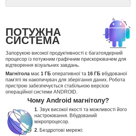
ПОТУЖНА
СИСТЕМА
Запорукою високої продуктивності є багатоядерний
процесор із потужним графічним прискорювачем для
відтворення візуальних завдань.
Магнітола
має
1 ГБ
оперативної та
16 ГБ
вбудованої
пам'яті як накопичувач для зберігання даних. Робота
пристрою забезпечується стабільною версією
операційної системи ANDROID.
Чому Android магнітолу?
1
. Звук високої якості та можливості його
настроювання. Вбудований
мікропроцесор.
2
. Бездротові мережі: