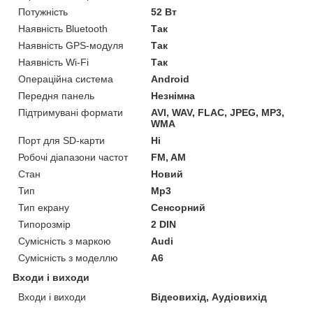
Потужність
52 Вт
Наявність Bluetooth
Так
Наявність GPS-модуля
Так
Наявність Wi-Fi
Так
Операційна система
Android
Передня панель
Незнімна
Підтримувані формати
AVI, WAV, FLAC, JPEG, MP3,
WMA
Порт для SD-карти
Ні
Робочі діапазони частот
FM, AM
Стан
Новий
Тип
Mp3
Тип екрану
Сенсорний
Типорозмір
2 DIN
Сумісність з маркою
Audi
Сумісність з моделлю
A6
Входи і виходи
Входи і виходи
Відеовихід, Аудіовихід