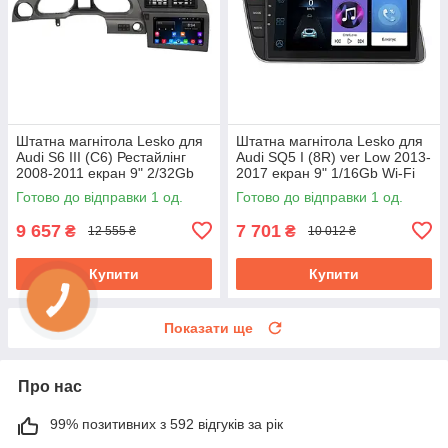
Штатна магнітола Lesko для
Штатна магнітола Lesko для
Audi S6 III (C6) Рестайлінг
Audi SQ5 I (8R) ver Low 2013-
2008-2011 екран 9" 2/32Gb
2017 екран 9" 1/16Gb Wi-Fi
Wi-Fi GPS Base
GPS Base
Готово до відправки 1 од.
Готово до відправки 1 од.
9 657
7 701
₴
₴
12 555 ₴
10 012 ₴
Купити
Купити
Показати ще
Про нас
99% позитивних з 592 відгуків за рік