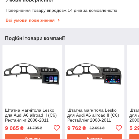
Повернення товару впродовж 14 днів за домовленістю
Всі умови повернення
Подібні товари компанії
Штатна магнітола Lesko
Штатна магнітола Lesko
Штат
для Audi A6 allroad II (C6)
для Audi A6 allroad II (C6)
для 
Рестайлінг 2008-2011
Рестайлінг 2008-2011
2000
екран 9" 1/16Gb Wi-Fi GPS
екран 9" 2/32Gb Wi-Fi GPS
1/16
9 065
9 762
5 2
₴
₴
11 785 ₴
12 691 ₴
Base
Base
Andr
Купити
Купити