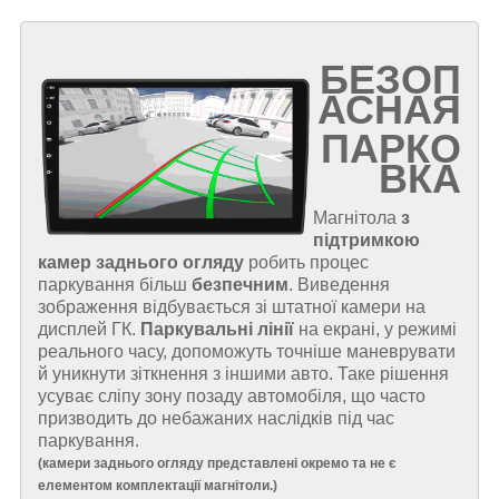
БЕЗОП
АСНАЯ
ПАРКО
ВКА
Магнітола
з
підтримкою
камер заднього огляду
робить процес
паркування більш
безпечним
. Виведення
зображення відбувається зі штатної камери на
дисплей ГК.
Паркувальні лінії
на екрані, у режимі
реального часу, допоможуть точніше маневрувати
й уникнути зіткнення з іншими авто. Таке рішення
усуває сліпу зону позаду автомобіля, що часто
призводить до небажаних наслідків під час
паркування.
(
камери заднього огляду представлені окремо та не є
елементом комплектації магнітоли.
)