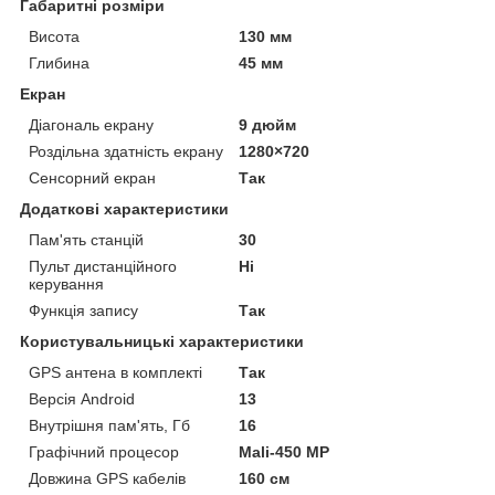
Габаритні розміри
Висота
130 мм
Глибина
45 мм
Екран
Діагональ екрану
9 дюйм
Роздільна здатність екрану
1280×720
Сенсорний екран
Так
Додаткові характеристики
Пам'ять станцій
30
Пульт дистанційного
Ні
керування
Функція запису
Так
Користувальницькі характеристики
GPS антена в комплекті
Так
Версія Android
13
Внутрішня пам'ять, Гб
16
Графічний процесор
Mali-450 MP
Довжина GPS кабелів
160 см