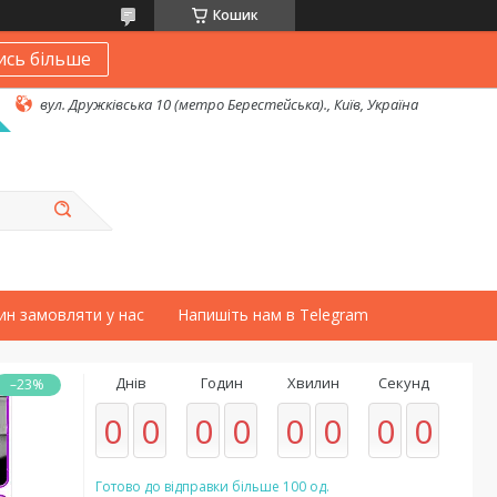
Кошик
ись більше
вул. Дружківська 10 (метро Берестейська)., Київ, Україна
ин замовляти у нас
Напишіть нам в Telegram
Днів
Годин
Хвилин
Секунд
–23%
0
0
0
0
0
0
0
0
Готово до відправки більше 100 од.