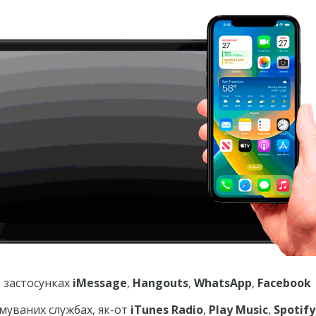
 застосунках
iMessage
,
Hangouts
,
WhatsApp
,
Facebook
имуваних службах, як-от
iTunes Radio
,
Play Music
,
Spotify