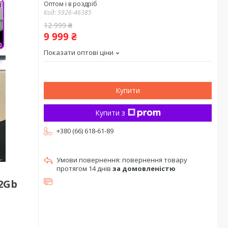
Оптом і в роздріб
Код:
5926-46385
12 999 ₴
9 999 ₴
Показати оптові ціни
Купити
Купити з
+380 (66) 618-61-89
повернення товару
протягом 14 днів
за домовленістю
32Gb