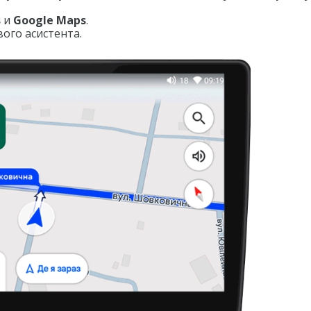
s
и
Google Maps
.
ого асистента.