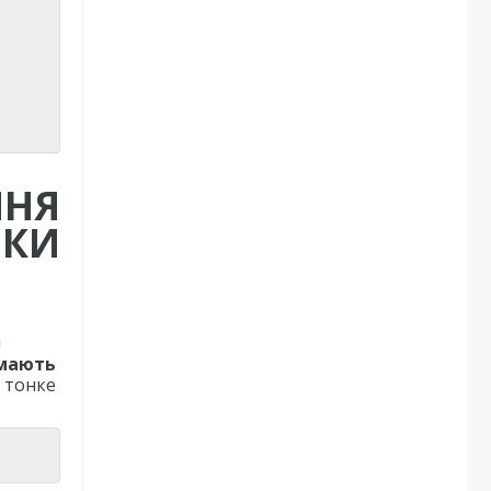
ННЯ
ИКИ
я
 мають
 тонке