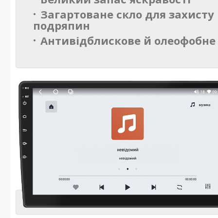
Загартоване скло для захисту 
подряпин
Антивідблискове й олеофобне