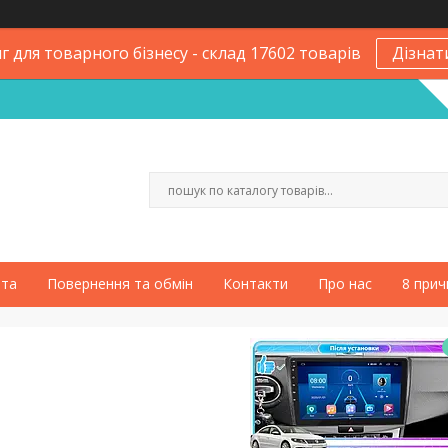
 для товарного бізнесу - склад 17602 товарів
Дізнат
ата
Повернення та обмін
Контакти
Про нас
8 прич