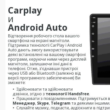
Carplay
и
Android Auto
Відтворення робочого стола вашого
смартфона на екрані магнітоли.
Підтримка технології CarPlay і Android
Auto дають змогу використовувати
деякі встановлені на вашому смартфоні
програми, керуючи ними через дисплей
магнітоли, залишаючи їхні дані в
телефоні. Отже, з'єднавши пристрої
через USB або Bluetooth (залежно від
версії програмного забезпечення) Ви
зможете:
Здійснювати та здійснювати
дзвінки, згідно з
технології HandsFree
.
Працювати з повідомленнями. Підтримується в
Менеджер
,
Skype
,
Telegram
та деякими іншими.
Слухайте музику, подкасти, аудіокниги в підтр