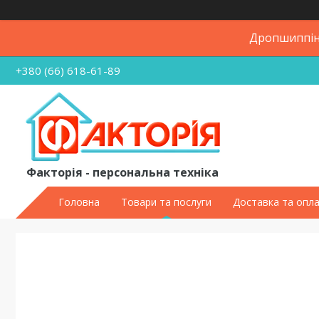
Дропшиппінг
+380 (66) 618-61-89
Факторія - персональна техніка
Головна
Товари та послуги
Доставка та опл