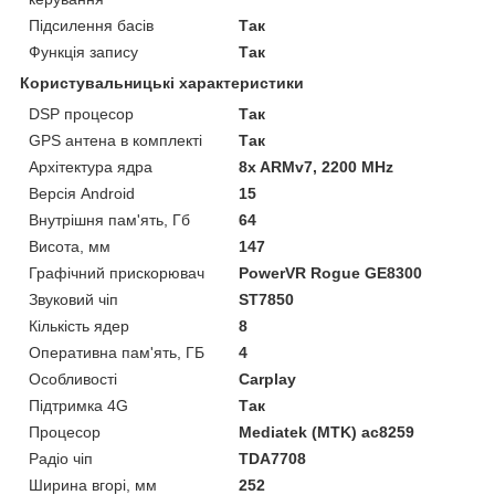
Підсилення басів
Так
Функція запису
Так
Користувальницькі характеристики
DSP процесор
Так
GPS антена в комплекті
Так
Архітектура ядра
8x ARMv7, 2200 MHz
Версія Android
15
Внутрішня пам'ять, Гб
64
Висота, мм
147
Графічний прискорювач
PowerVR Rogue GE8300
Звуковий чіп
ST7850
Кількість ядер
8
Оперативна пам'ять, ГБ
4
Особливості
Carplay
Підтримка 4G
Так
Процесор
Mediatek (MTK) ac8259
Радіо чіп
TDA7708
Ширина вгорі, мм
252