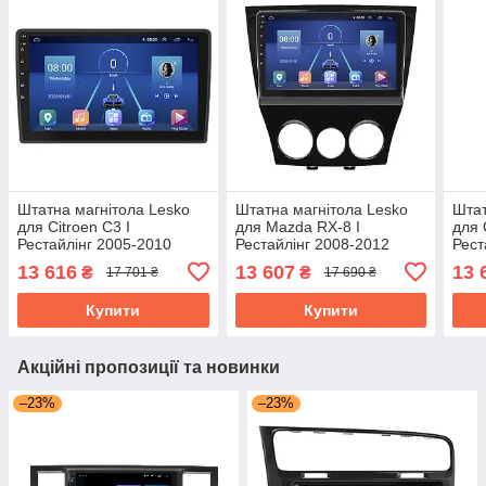
Штатна магнітола Lesko
Штатна магнітола Lesko
Штат
для Citroen C3 I
для Mazda RX-8 I
для 
Рестайлінг 2005-2010
Рестайлінг 2008-2012
Рест
екран 9" 4/64Gb/4G/ Wi-Fi/
екран 9" 4/64Gb 4G Wi-Fi
4/64
13 616
13 607
13 
₴
₴
17 701 ₴
17 690 ₴
CarPlay Top GPS
GPS Top
GPS
Купити
Купити
Акційні пропозиції та новинки
–23%
–23%