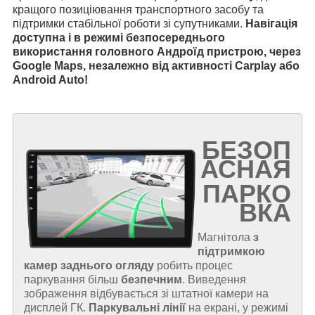
кращого позиціювання транспортного засобу та
підтримки стабільної роботи зі супутниками.
Навігація
доступна і в режимі безпосереднього
використання головного Андроїд пристрою, через
Google Maps, незалежно від активності Carplay або
Android Auto!
БЕЗОП
АСНАЯ
ПАРКО
ВКА
Магнітола
з
підтримкою
камер заднього огляду
робить процес
паркування більш
безпечним
. Виведення
зображення відбувається зі штатної камери на
дисплей ГК.
Паркувальні лінії
на екрані, у режимі