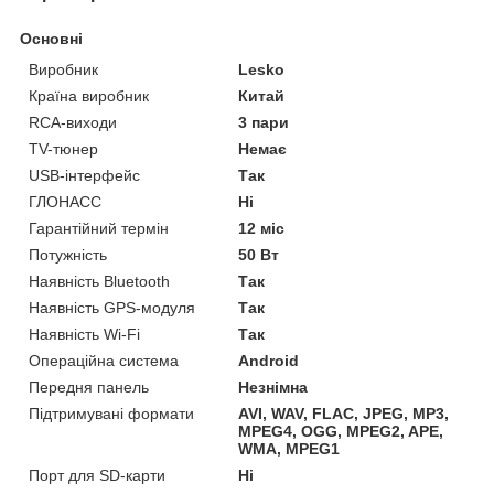
Основні
Виробник
Lesko
Країна виробник
Китай
RCA-виходи
3 пари
TV-тюнер
Немає
USB-інтерфейс
Так
ГЛОНАСС
Ні
Гарантійний термін
12 міс
Потужність
50 Вт
Наявність Bluetooth
Так
Наявність GPS-модуля
Так
Наявність Wi-Fi
Так
Операційна система
Android
Передня панель
Незнімна
Підтримувані формати
AVI, WAV, FLAC, JPEG, MP3,
MPEG4, OGG, MPEG2, APE,
WMA, MPEG1
Порт для SD-карти
Ні