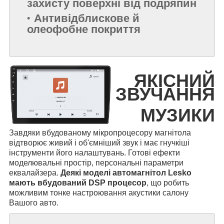
захисту поверхні від подряпин
Антивідблискове й
олеофобне покриття
ЯКІСНИЙ
ЗВУЧАННЯ
МУЗИКИ
Завдяки вбудованому мікропроцесору магнітола
відтворює живий і об'ємніший звук і має гнучкіші
інструменти його налаштувань. Готові ефекти
моделювальні простір, персональні параметри
еквалайзера.
Деякі моделі автомагнітол Lesko
мають вбудований DSP процесор
, що робить
можливим тонке настроювання акустики салону
Вашого авто.