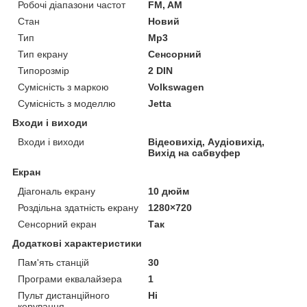
Робочі діапазони частот
FM, AM
Стан
Новий
Тип
Mp3
Тип екрану
Сенсорний
Типорозмір
2 DIN
Сумісність з маркою
Volkswagen
Сумісність з моделлю
Jetta
Входи і виходи
Входи і виходи
Відеовихід, Аудіовихід,
Вихід на сабвуфер
Екран
Діагональ екрану
10 дюйм
Роздільна здатність екрану
1280×720
Сенсорний екран
Так
Додаткові характеристики
Пам'ять станцій
30
Програми еквалайзера
1
Пульт дистанційного
Ні
керування