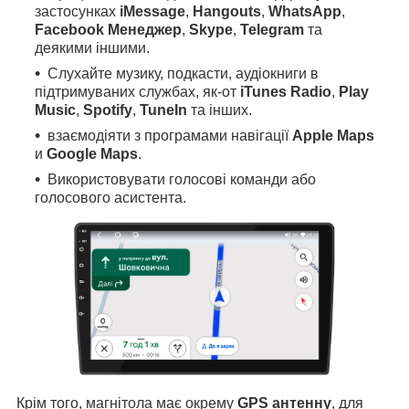
застосунках
iMessage
,
Hangouts
,
WhatsApp
,
Facebook Менеджер
,
Skype
,
Telegram
та
деякими іншими.
Слухайте музику, подкасти, аудіокниги в
підтримуваних службах, як-от
iTunes Radio
,
Play
Music
,
Spotify
,
TuneIn
та інших.
взаємодіяти з програмами навігації
Apple Maps
и
Google Maps
.
Використовувати голосові команди або
голосового асистента.
Крім того, магнітола має окрему
GPS антенну
, для