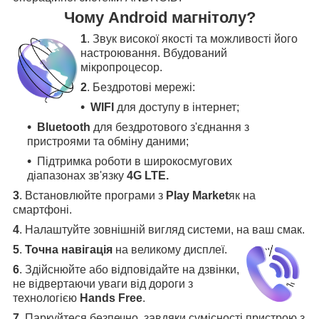
Чому Android магнітолу?
1
. Звук високої якості та можливості його
настроювання. Вбудований
мікропроцесор.
2
. Бездротові мережі:
WIFI
для доступу в інтернет;
Bluetooth
для бездротового з'єднання з
пристроями та обміну даними;
Підтримка роботи в широкосмугових
діапазонах зв'язку
4G LTE.
3
.
Встановлюйте програми з
Play Market
як на
смартфоні.
4
.
Налаштуйте зовнішній вигляд системи, на ваш смак.
5
.
Точна навігація
на великому дисплеї
.
6
.
Здійснюйте або відповідайте на дзвінки,
не відвертаючи уваги від дороги з
технологією
Hands Free
.
7
. Паркуйтеся безпечно, завдяки сумісності пристрою з