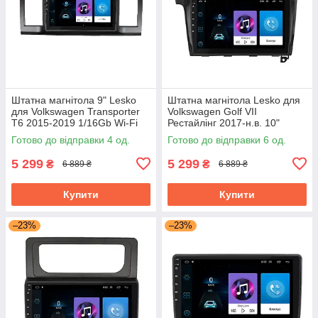
Штатна магнітола 9" Lesko
Штатна магнітола Lesko для
для Volkswagen Transporter
Volkswagen Golf VII
T6 2015-2019 1/16Gb Wi-Fi
Рестайлінг 2017-н.в. 10"
GPS Base Вольксваген
1/16Gb Wi-Fi GPS Base
Готово до відправки 4 од.
Готово до відправки 6 од.
5 299
5 299
₴
₴
6 889 ₴
6 889 ₴
Купити
Купити
–23%
–23%