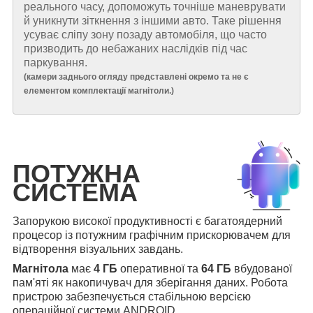
реального часу, допоможуть точніше маневрувати
й уникнути зіткнення з іншими авто. Таке рішення
усуває сліпу зону позаду автомобіля, що часто
призводить до небажаних наслідків під час
паркування.
(
камери заднього огляду представлені окремо та не є
елементом комплектації магнітоли.
)
ПОТУЖНА
СИСТЕМА
Запорукою високої продуктивності є багатоядерний
процесор із потужним графічним прискорювачем для
відтворення візуальних завдань.
Магнітола
має
4 ГБ
оперативної та
64 ГБ
вбудованої
пам'яті як накопичувач для зберігання даних. Робота
пристрою забезпечується стабільною версією
операційної системи ANDROID.