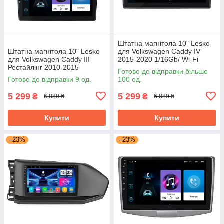
Штатна магнітола 10" Lesko
Штатна магнітола 10" Lesko
для Volkswagen Caddy IV
для Volkswagen Caddy III
2015-2020 1/16Gb/ Wi-Fi
Рестайлінг 2010-2015
Optima Вольксваген
Готово до відправки більше
1/16Gb/ Wi-Fi Optima
Готово до відправки 9 од.
100 од.
Вольксваген
5 299
5 299
₴
₴
6 889 ₴
6 889 ₴
Купити
Купити
–23%
–23%