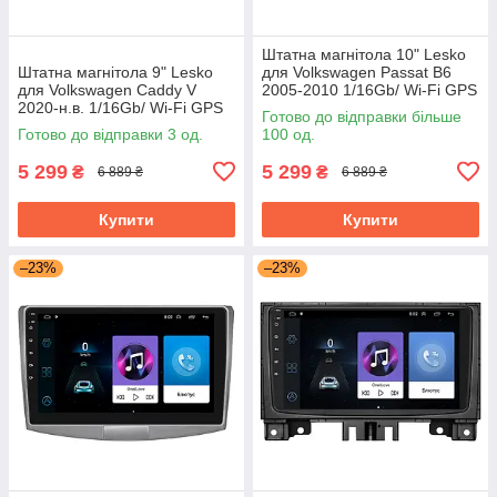
Штатна магнітола 10" Lesko
Штатна магнітола 9" Lesko
для Volkswagen Passat B6
для Volkswagen Caddy V
2005-2010 1/16Gb/ Wi-Fi GPS
2020-н.в. 1/16Gb/ Wi-Fi GPS
Optima Вольксваген
Готово до відправки більше
Optima Фольксваген Кадді
Готово до відправки 3 од.
100 од.
5 299
5 299
₴
₴
6 889 ₴
6 889 ₴
Купити
Купити
–23%
–23%