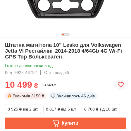
Штатна магнітола 10" Lesko для Volkswagen
Jetta VI Рестайлінг 2014-2018 4/64Gb 4G Wi-Fi
GPS Top Вольксваген
Готово до відправки 5 од.
Код: 9928-46722
Опт і роздріб
10 499
₴
13 649 ₴
Економія
3150 ₴
Залишилось
46 днів
8 925 ₴
від 2 шт.
8 817 ₴
від 5 шт.
8 708 ₴
від 10 шт.
Купити