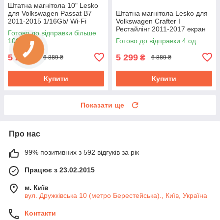
Штатна магнітола 10" Lesko
для Volkswagen Passat B7
Штатна магнітола Lesko для
2011-2015 1/16Gb/ Wi-Fi
Volkswagen Crafter I
Optima Вольксваген
Рестайлінг 2011-2017 екран
Готово до відправки більше
9" 1/16Gb Wi-Fi GPS Base
100 од.
Готово до відправки 4 од.
5 299
5 299
₴
₴
6 889 ₴
6 889 ₴
Купити
Купити
Показати ще
Про нас
99% позитивних з 592 відгуків за рік
Працює з 23.02.2015
м. Київ
вул. Дружківська 10 (метро Берестейська)., Київ, Україна
Контакти