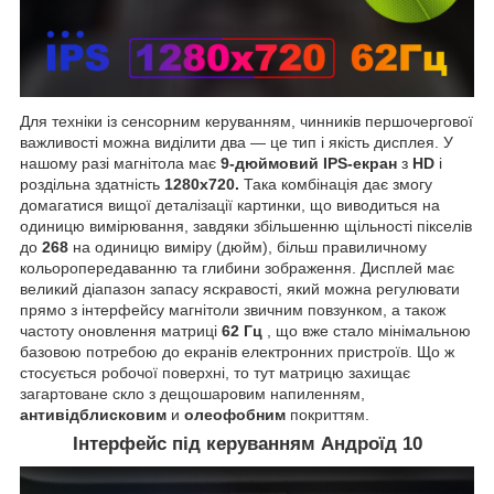
Для техніки із сенсорним керуванням, чинників першочергової
важливості можна виділити два — це тип і якість дисплея. У
нашому разі магнітола має
9-дюймовий IPS-екран
з
HD
і
роздільна здатність
1280х720.
Така комбінація дає змогу
домагатися вищої деталізації картинки, що виводиться на
одиницю вимірювання, завдяки збільшенню щільності пікселів
до
268
на одиницю виміру (дюйм), більш правиличному
кольоропередаванню та глибини зображення. Дисплей має
великий діапазон запасу яскравості, який можна регулювати
прямо з інтерфейсу магнітоли звичним повзунком, а також
частоту оновлення матриці
62 Гц
, що вже стало мінімальною
базовою потребою до екранів електронних пристроїв. Що ж
стосується робочої поверхні, то тут матрицю захищає
загартоване скло з дещошаровим напиленням,
антивідблисковим
и
олеофобним
покриттям.
Інтерфейс під керуванням Андроїд 10