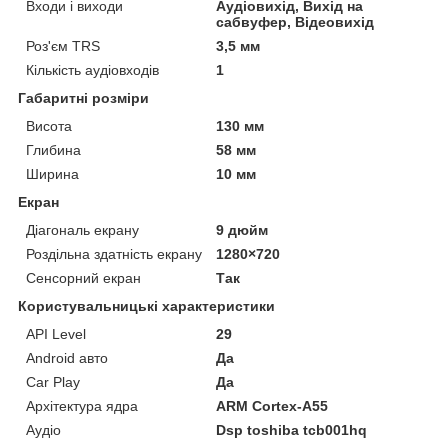
Входи і виходи
Аудіовихід, Вихід на
сабвуфер, Відеовихід
Роз'єм TRS
3,5 мм
Кількість аудіовходів
1
Габаритні розміри
Висота
130 мм
Глибина
58 мм
Ширина
10 мм
Екран
Діагональ екрану
9 дюйм
Роздільна здатність екрану
1280×720
Сенсорний екран
Так
Користувальницькі характеристики
API Level
29
Android авто
Да
Car Play
Да
Архітектура ядра
ARM Cortex-A55
Аудіо
Dsp toshiba tcb001hq