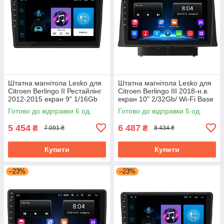
Штатна магнітола Lesko для
Штатна магнітола Lesko для
Citroen Berlingo II Рестайлінг
Citroen Berlingo III 2018-н.в.
2012-2015 екран 9" 1/16Gb
екран 10" 2/32Gb/ Wi-Fi Base
Base Wi-Fi GPS Берлінго
GPS Android Ситроен
Готово до відправки 6 од.
Готово до відправки 5 од.
5 454
6 487
₴
₴
7 091 ₴
8 434 ₴
Купити
Купити
–23%
–23%