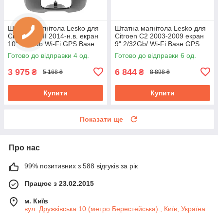
Штатна магнітола Lesko для
Штатна магнітола Lesko для
Citroen C1 II 2014-н.в. екран
Citroen C2 2003-2009 екран
10" 1/16Gb Wi-Fi GPS Base
9" 2/32Gb/ Wi-Fi Base GPS
Ситроен
Android Ситроен
Готово до відправки 4 од.
Готово до відправки 6 од.
3 975
6 844
₴
₴
5 168 ₴
8 898 ₴
Купити
Купити
Показати ще
Про нас
99% позитивних з 588 відгуків за рік
Працює з 23.02.2015
м. Київ
вул. Дружківська 10 (метро Берестейська)., Київ, Україна