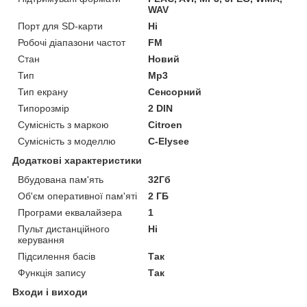
WAV
Порт для SD-карти
Ні
Робочі діапазони частот
FM
Стан
Новий
Тип
Mp3
Тип екрану
Сенсорний
Типорозмір
2 DIN
Сумісність з маркою
Citroen
Сумісність з моделлю
C-Elysee
Додаткові характеристики
Вбудована пам'ять
32Гб
Об'єм оперативної пам'яті
2 ГБ
Програми еквалайзера
1
Пульт дистанційного
Ні
керування
Підсилення басів
Так
Функція запису
Так
Входи і виходи