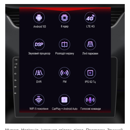
Музика, Навігація, інтернет, зв'язок, відео, Програми, Зручний