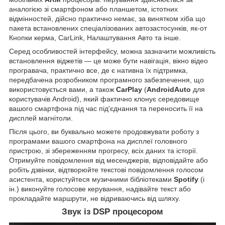
аналогією зі смартфоном або планшетом, істотних
відмінностей, дійсно практично немає, за винятком хіба що
пакета встановлених спеціалізованих автозастосунків, як-от
Кнопки керма, CarLink, Налаштування Авто та інше.
Серед особливостей інтерфейсу, можна зазначити можливість
встановлення віджетів — це може бути навігація, вікно відео
програвача, практично все, де є нативна їх підтримка,
передбачена розробником програмного забезпечення, що
використовується вами, а також
CarPlay
(
AndroidAuto
для
користувачів Android), який фактично клонує середовище
вашого смартфона під час під'єднання та переносить її на
дисплей магнітоли.
Після цього, ви буквально можете продовжувати роботу з
програмами вашого смартфона на дисплеї головного
пристрою, зі збереженням прогресу, всіх даних та історії.
Отримуйте повідомлення від месенджерів, відповідайте або
робіть дзвінки, відтворюйте текстові повідомлення голосом
асистента, користуйтеся музичними бібліотеками
Spotify
(і
ін.) виконуйте голосове керування, надівайте текст або
прокладайте маршрути, не відриваючись від шляху.
Звук із DSP процесором