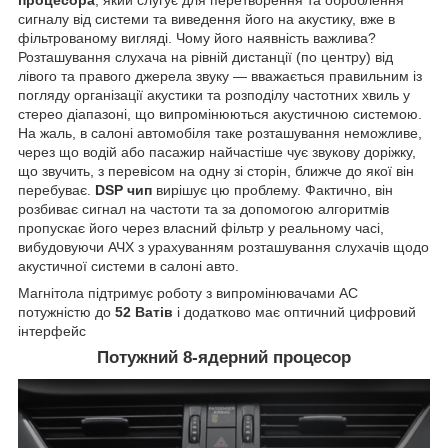
процесора
, який слугує для перетворення та оброблення
сигналу від системи та виведення його на акустику, вже в
фільтрованому вигляді. Чому його наявність важлива?
Розташування слухача на рівній дистанції (по центру) від
лівого та правого джерела звуку — вважається правильним із
погляду організації акустики та розподілу частотних хвиль у
стерео діапазоні, що випромінюються акустичною системою.
На жаль, в салоні автомобіля таке розташування неможливе,
через що водій або пасажир найчастіше чує звукову доріжку,
що звучить, з перевісом на одну зі сторін, ближче до якої він
перебуває.
DSP чип
вирішує цю проблему. Фактично, він
розбиває сигнал на частоти та за допомогою алгоритмів
пропускає його через власний фільтр у реальному часі,
вибудовуючи АЧХ з урахуванням розташування слухачів щодо
акустичної системи в салоні авто.
Магнітола підтримує роботу з випромінювачами АС
потужністю до
52 Ватів
і додатково має оптичний цифровий
інтерфейс
Потужний 8-ядерний процесор