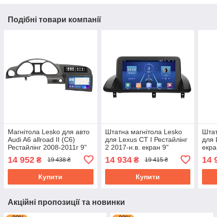
Подібні товари компанії
Магнітола Lesko для авто
Штатна магнітола Lesko
Штат
Audi A6 allroad II (C6)
для Lexus CT I Рестайлінг
для 
Рестайлінг 2008-2011г 9"
2 2017-н.в. екран 9"
екра
2/32Gb CarPlay 4G Wi-Fi
4/32Gb 4G Wi-Fi GPS Top
4G W
14 952
14 934
14 
₴
₴
19 438 ₴
19 415 ₴
GPS Prime
Лексус
Купити
Купити
Акційні пропозиції та новинки