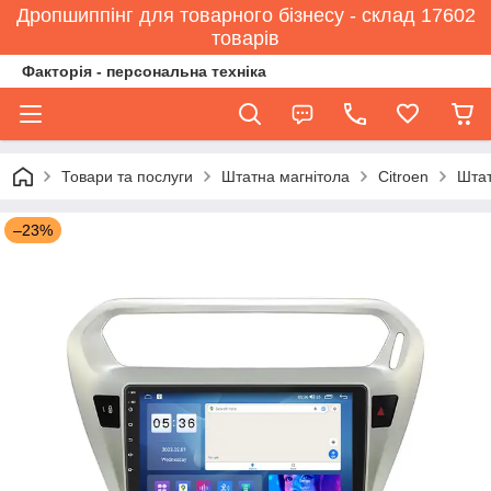
Дропшиппінг для товарного бізнесу - склад 17602
товарів
Факторія - персональна техніка
Товари та послуги
Штатна магнітола
Citroen
Штат
–23%