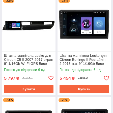
–23%
–23%
Штатна магнітола Lesko для
Штатна магнітола Lesko для
Citroen C5 II 2007-2017 екран
Citroen Berlingo II Рестайлінг
9" 1/16Gb Wi-Fi GPS Base
2 2015-н.в. 9" 1/16Gb Base
Сітроен
Wi-Fi Android Берлінго
Готово до відправки 6 од.
Готово до відправки 6 од.
5 797
5 454
₴
₴
7 537 ₴
7 091 ₴
Купити
Купити
–23%
–23%