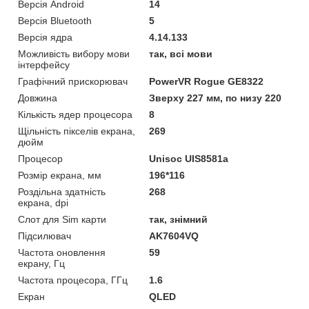
Версія Android
14
Версія Bluetooth
5
Версія ядра
4.14.133
Можливість вибору мови
так, всі мови
інтерфейсу
Графічний прискорювач
PowerVR Rogue GE8322
Довжина
Зверху 227 мм, по низу 220
Кількість ядер процесора
8
Щільність пікселів екрана,
269
дюйм
Процесор
Unisoc UIS8581a
Розмір екрана, мм
196*116
Роздільна здатність
268
екрана, dpi
Слот для Sim карти
так, знімний
Підсилювач
AK7604VQ
Частота оновлення
59
екрану, Гц
Частота процесора, ГГц
1.6
Екран
QLED