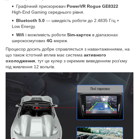
Графічний прискорювач
PowerVR Rogue GE8322
High-End Gaming середнього рівня.
Bluetooth 5.0
— швидкість роботи до 2.4835 Ггц +
Low Energy.
Wifi
і можливість роботи
Sim-карток
в діапазонах
широкосмугових
4G
мереж.
Процесор досить добре справляється з навантаженнями, на
що також істотний вплив має система
активного
охолодження
, тут це кулер з окремим виведенням роз'єму
під живлення 12 вольтів.