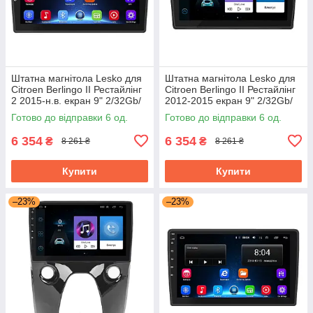
Штатна магнітола Lesko для
Штатна магнітола Lesko для
Citroen Berlingo II Рестайлінг
Citroen Berlingo II Рестайлінг
2 2015-н.в. екран 9" 2/32Gb/
2012-2015 екран 9" 2/32Gb/
Wi-Fi Base GPS
Wi-Fi Base GPS Android
Готово до відправки 6 од.
Готово до відправки 6 од.
6 354
6 354
₴
₴
8 261 ₴
8 261 ₴
Купити
Купити
–23%
–23%