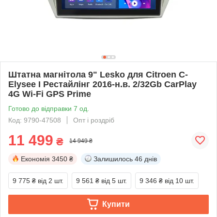
Штатна магнітола 9" Lesko для Citroen C-
Elysee I Рестайлінг 2016-н.в. 2/32Gb CarPlay
4G Wi-Fi GPS Prime
Готово до відправки 7 од.
Код: 9790-47508
Опт і роздріб
11 499
₴
14 949 ₴
Економія
3450 ₴
Залишилось
46 днів
9 775 ₴
від 2 шт.
9 561 ₴
від 5 шт.
9 346 ₴
від 10 шт.
Купити