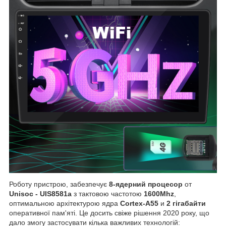
Роботу пристрою, забезпечує
8-ядерний процесор
от
Unisoc - UIS8581a
з тактовою частотою
1600Mhz
,
оптимальною архітектурою ядра
Cortex-A55
и
2 гігабайти
оперативної пам'яті. Це досить свіже рішення 2020 року, що
дало змогу застосувати кілька важливих технологій: