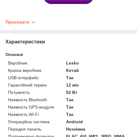
Приховати
Характеристики
Основні
Виробник
Lesko
Країна виробник
Китай
USB-інтерфейс
Так
Гарантійний термін
12 міс
Потужність
52 Вт
Наявність Bluetooth
Так
Наявність GPS-модуля
Так
Наявність Wi-Fi
Так
Операційна система
Android
Передня панель
Незнімна
Підтримувані формати
FLAC, AVI, MP3, JPEG, WMA,