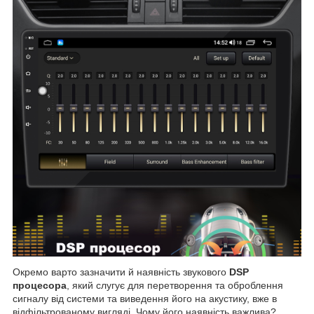
Окремо варто зазначити й наявність звукового
DSP
процесора
, який слугує для перетворення та оброблення
сигналу від системи та виведення його на акустику, вже в
відфільтрованому вигляді. Чому його наявність важлива?