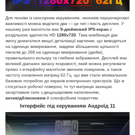
Для техніки із сенсорним керуванням, чинників першочергової
важливості можна виділити два — це тип і якість дисплея. У
нашому разі магнітола має
9-дюймовий IPS-екран
з
роздільною здатністю HD
1280х720
. Така комбінація дає
змогу домагатися вищої деталізації картинки, що виводиться
на одиницю вимірювання, завдяки збільшенню щільності
пікселів до 268 на одиницю вимірювання (дюйм),
правильнішого кольору та глибини зображення. Дисплей має
великий діапазон запасу яскравості, який можна регулювати
прямо з інтерфейсу магнітоли звичним повзунком, а також
частоту оновлення матриці 62 Гц що вже стало мінімальною
базовою потребою до екранів електронних пристроїв. Що ж
стосується робочої поверхні, то тут матрицю захищає
загартоване скло з дещошаровим напиленням,
антивідблисковим
й олеофобним покриттям.
Інтерфейс під керуванням Андроїд 11