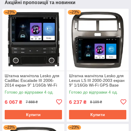
Акційні пропозиції та новинки
–23%
–23%
Штатна магнітола Lesko для
Штатна магнітола Lesko для
Cadillac Escalade III 2006-
Lexus LS III 2000-2003 екран
2014 екран 9" 1/16Gb Wi-Fi
9" 1/16Gb Wi-Fi GPS Base
GPS Base Каміллак Ескалейд
Готово до відправки 4 од.
Готово до відправки 4 од.
6 067
6 237
₴
₴
7 888 ₴
8 109 ₴
Купити
Купити
–23%
–23%