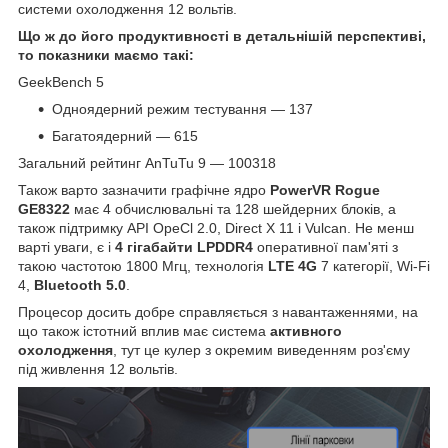
системи охолодження 12 вольтів.
Що ж до його продуктивності в детальнішій перспективі,
то показники маємо такі:
GeekBench 5
Одноядерний режим тестування — 137
Багатоядерний — 615
Загальний рейтинг AnTuTu 9 — 100318
Також варто зазначити графічне ядро
PowerVR Rogue
GE8322
має 4 обчислювальні та 128 шейдерних блоків, а
також підтримку API OpeCl 2.0, Direct X 11 і Vulcan. Не менш
варті уваги, є і
4 гігабайти LPDDR4
оперативної пам'яті з
такою частотою 1800 Мгц, технологія
LTE 4G
7 категорії, Wi-Fi
4,
Bluetooth 5.0
.
Процесор досить добре справляється з навантаженнями, на
що також істотний вплив має система
активного
охолодження
, тут це кулер з окремим виведенням роз'єму
під живлення 12 вольтів.