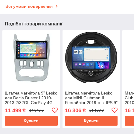
Всі умови повернення
Подібні товари компанії
Штатна магнітола 9" Lesko
Штатна магнітола Lesko
Магн
для Dacia Duster I 2010-
для MINI Clubman II
Club
2013 2/32Gb CarPlay 4G
Рестайлінг 2019-н.в. IPS 9"
2010
Wi-Fi GPS Prime Дачища
4/64Gb CarPlay 4G Wi-Fi
CarP
11 499
16 306
16 
₴
₴
14 949 ₴
21 198 ₴
GPS Prime
Prim
Купити
Купити