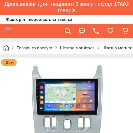
Дропшиппінг для товарного бізнесу - склад 17602
товарів
Факторія - персональна техніка
Товари та послуги
Штатна магнітола
Штатна магніто
–23%