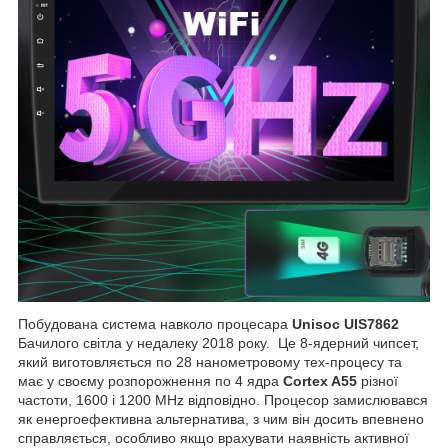
Побудована система навколо процесара
Unisoc UIS7862
Бачилого світла у недалеку 2018 року. Це 8-ядерний чипсет,
який виготовляється по 28 нанометровому тех-процесу та
має у своєму розпорожнення по 4 ядра
Cortex A55
різної
частоти, 1600 і 1200 MHz відповідно. Процесор замислювався
як енергоефективна альтернатива, з чим він досить впевнено
справляється, особливо якщо врахувати наявність активної