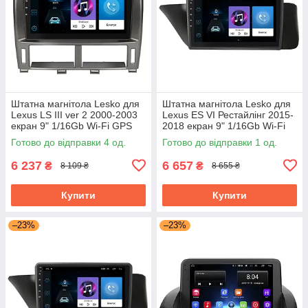
Штатна магнітола Lesko для
Штатна магнітола Lesko для
Lexus LS III ver 2 2000-2003
Lexus ES VI Рестайлінг 2015-
екран 9" 1/16Gb Wi-Fi GPS
2018 екран 9" 1/16Gb Wi-Fi
Base
GPS Base
Готово до відправки 4 од.
Готово до відправки 1 од.
6 237
6 657
₴
₴
8 109 ₴
8 655 ₴
Купити
Купити
–23%
–23%