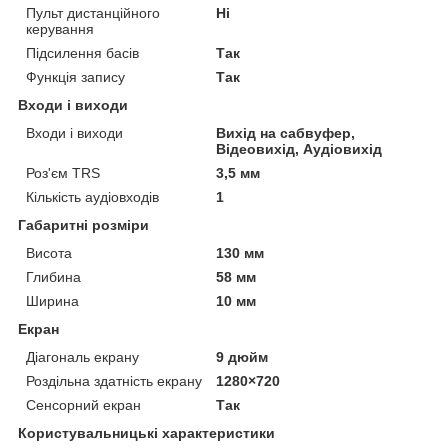
Пульт дистанційного
Ні
керування
Підсилення басів
Так
Функція запису
Так
Входи і виходи
Входи і виходи
Вихід на сабвуфер,
Відеовихід, Аудіовихід
Роз'єм TRS
3,5 мм
Кількість аудіовходів
1
Габаритні розміри
Висота
130 мм
Глибина
58 мм
Ширина
10 мм
Екран
Діагональ екрану
9 дюйм
Роздільна здатність екрану
1280×720
Сенсорний екран
Так
Користувальницькі характеристики