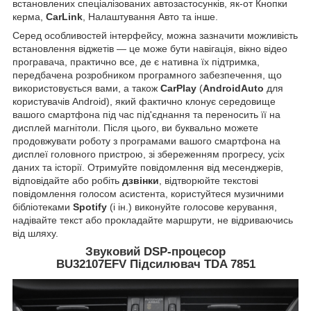
встановлених спеціалізованих автозастосунків, як-от Кнопки
керма,
CarLink
, Налаштування Авто та інше.
Серед особливостей інтерфейсу, можна зазначити можливість
встановлення віджетів — це може бути навігація, вікно відео
програвача, практично все, де є нативна їх підтримка,
передбачена розробником програмного забезпечення, що
використовується вами, а також
CarPlay
(
AndroidAuto
для
користувачів Android), який фактично клонує середовище
вашого смартфона під час під'єднання та переносить її на
дисплей магнітоли. Після цього, ви буквально можете
продовжувати роботу з програмами вашого смартфона на
дисплеї головного пристрою, зі збереженням прогресу, усіх
даних та історії. Отримуйте повідомлення від месенджерів,
відповідайте або робіть
дзвінки
, відтворюйте текстові
повідомлення голосом асистента, користуйтеся музичними
бібліотеками
Spotify
(і ін.) виконуйте голосове керування,
надівайте текст або прокладайте маршрути, не відриваючись
від шляху.
Звуковий DSP-процесор
BU32107EFV Підсилювач TDA 7851