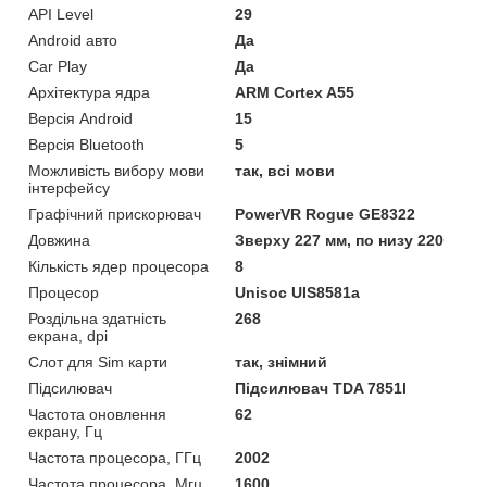
API Level
29
Android авто
Да
Car Play
Да
Архітектура ядра
ARM Cortex A55
Версія Android
15
Версія Bluetooth
5
Можливість вибору мови
так, всі мови
інтерфейсу
Графічний прискорювач
PowerVR Rogue GE8322
Довжина
Зверху 227 мм, по низу 220
Кількість ядер процесора
8
Процесор
Unisoc UIS8581a
Роздільна здатність
268
екрана, dpi
Слот для Sim карти
так, знімний
Підсилювач
Підсилювач TDA 7851l
Частота оновлення
62
екрану, Гц
Частота процесора, ГГц
2002
Частота процесора, Мгц
1600