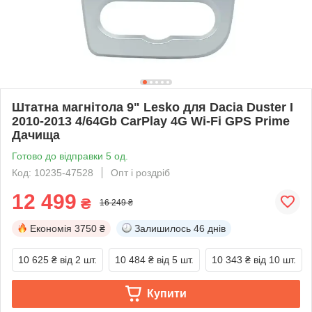
Штатна магнітола 9" Lesko для Dacia Duster I
2010-2013 4/64Gb CarPlay 4G Wi-Fi GPS Prime
Дачища
Готово до відправки 5 од.
Код: 10235-47528
Опт і роздріб
12 499
₴
16 249 ₴
Економія
3750 ₴
Залишилось
46 днів
10 625 ₴
від 2 шт.
10 484 ₴
від 5 шт.
10 343 ₴
від 10 шт.
Купити