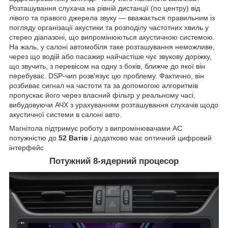
Розташування слухача на рівній дистанції (по центру) від
лівого та правого джерела звуку — вважається правильним із
погляду організації акустики та розподілу частотних хвиль у
стерео діапазоні, що випромінюються акустичною системою.
На жаль, у салоні автомобіля таке розташування неможливе,
через що водій або пасажир найчастіше чує звукову доріжку,
що звучить, з перевісом на одну з боків, ближче до якої він
перебуває. DSP-чип розв'язує цю проблему. Фактично, він
розбиває сигнал на частоти та за допомогою алгоритмів
пропускає його через власний фільтр у реальному часі,
вибудовуючи АЧХ з урахуванням розташування слухачів щодо
акустичної системи в салоні авто.
Магнітола підтримує роботу з випромінювачами АС
потужністю до
52 Ватів
і додатково має оптичний цифровий
інтерфейс
Потужний 8-ядерний процесор