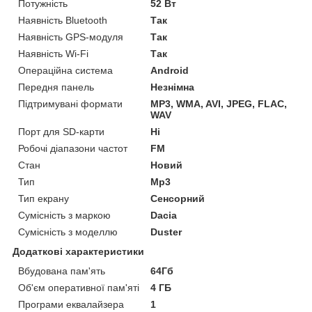
Потужність
52 Вт
Наявність Bluetooth
Так
Наявність GPS-модуля
Так
Наявність Wi-Fi
Так
Операційна система
Android
Передня панель
Незнімна
Підтримувані формати
MP3, WMA, AVI, JPEG, FLAC,
WAV
Порт для SD-карти
Ні
Робочі діапазони частот
FM
Стан
Новий
Тип
Mp3
Тип екрану
Сенсорний
Сумісність з маркою
Dacia
Сумісність з моделлю
Duster
Додаткові характеристики
Вбудована пам'ять
64Гб
Об'єм оперативної пам'яті
4 ГБ
Програми еквалайзера
1