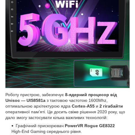
Роботу пристрою, забезпечує
8-ядерний процесор від
Unisoc — UIS8581a
з тактовою частотою 1600Mhz,
оптимальною архітектурою ядра
Cortex-A55
и
2 гігабайти
оперативної пам'яті. Це досить свіже рішення 2020 року, що
дало змогу застосувати кілька важливих технологій:
Графічний прискорювач
PowerVR Rogue GE8322
High-End Gaming середнього рівня.