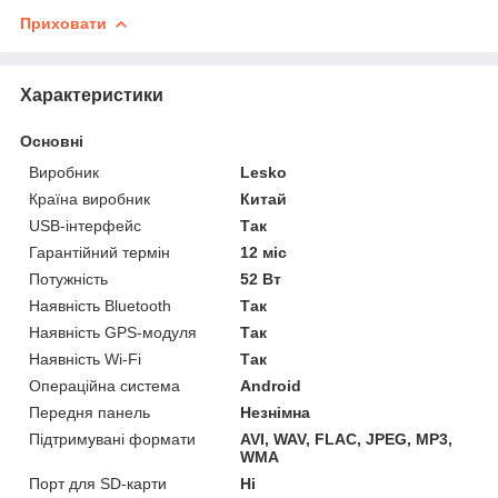
Приховати
Характеристики
Основні
Виробник
Lesko
Країна виробник
Китай
USB-інтерфейс
Так
Гарантійний термін
12 міс
Потужність
52 Вт
Наявність Bluetooth
Так
Наявність GPS-модуля
Так
Наявність Wi-Fi
Так
Операційна система
Android
Передня панель
Незнімна
Підтримувані формати
AVI, WAV, FLAC, JPEG, MP3,
WMA
Порт для SD-карти
Ні