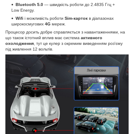
Bluetooth 5.0
— швидкість роботи до 2.4835 Ггц +
Low Energy.
Wifi
і можливість роботи
Sim-карток
в діапазонах
широкосмугових
4G
мереж.
Процесор досить добре справляється з навантаженнями, на
що також істотний вплив має система
активного
охолодження
, тут це кулер з окремим виведенням роз'єму
під живлення 12 вольтів.