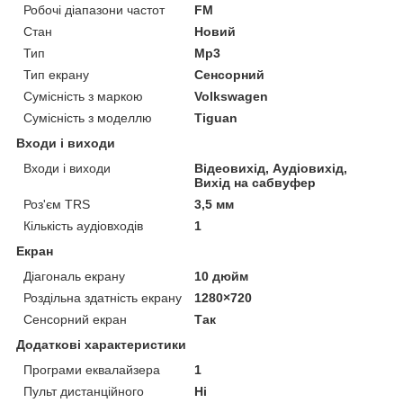
Робочі діапазони частот
FM
Стан
Новий
Тип
Mp3
Тип екрану
Сенсорний
Сумісність з маркою
Volkswagen
Сумісність з моделлю
Tiguan
Входи і виходи
Входи і виходи
Відеовихід, Аудіовихід,
Вихід на сабвуфер
Роз'єм TRS
3,5 мм
Кількість аудіовходів
1
Екран
Діагональ екрану
10 дюйм
Роздільна здатність екрану
1280×720
Сенсорний екран
Так
Додаткові характеристики
Програми еквалайзера
1
Пульт дистанційного
Ні