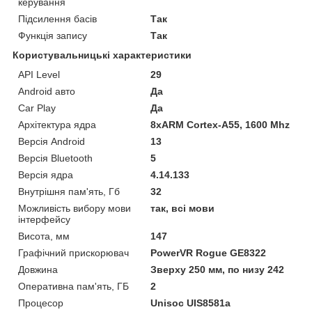
керування
Підсилення басів
Так
Функція запису
Так
Користувальницькі характеристики
API Level
29
Android авто
Да
Car Play
Да
Архітектура ядра
8хARM Cortex-A55, 1600 Mhz
Версія Android
13
Версія Bluetooth
5
Версія ядра
4.14.133
Внутрішня пам'ять, Гб
32
Можливість вибору мови
так, всі мови
інтерфейсу
Висота, мм
147
Графічний прискорювач
PowerVR Rogue GE8322
Довжина
Зверху 250 мм, по низу 242
Оперативна пам'ять, ГБ
2
Процесор
Unisoc UIS8581a