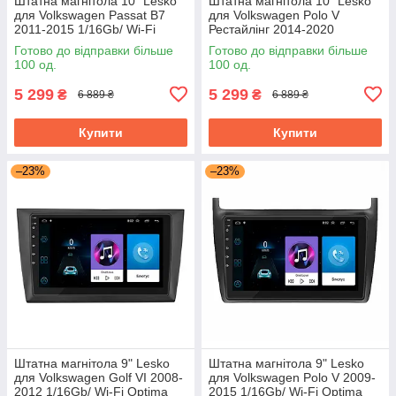
Штатна магнітола 10" Lesko
Штатна магнітола 10" Lesko
для Volkswagen Passat B7
для Volkswagen Polo V
2011-2015 1/16Gb/ Wi-Fi
Рестайлінг 2014-2020
Optima Вольксваген
1/16Gb/ Wi-Fi Optima
Готово до відправки більше
Готово до відправки більше
Вольксваген
100 од.
100 од.
5 299
5 299
₴
₴
6 889 ₴
6 889 ₴
Купити
Купити
–23%
–23%
Штатна магнітола 9" Lesko
Штатна магнітола 9" Lesko
для Volkswagen Golf VI 2008-
для Volkswagen Polo V 2009-
2012 1/16Gb/ Wi-Fi Optima
2015 1/16Gb/ Wi-Fi Optima