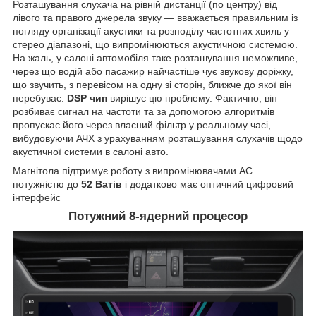
Розташування слухача на рівній дистанції (по центру) від
лівого та правого джерела звуку — вважається правильним із
погляду організації акустики та розподілу частотних хвиль у
стерео діапазоні, що випромінюються акустичною системою.
На жаль, у салоні автомобіля таке розташування неможливе,
через що водій або пасажир найчастіше чує звукову доріжку,
що звучить, з перевісом на одну зі сторін, ближче до якої він
перебуває.
DSP чип
вирішує цю проблему. Фактично, він
розбиває сигнал на частоти та за допомогою алгоритмів
пропускає його через власний фільтр у реальному часі,
вибудовуючи АЧХ з урахуванням розташування слухачів щодо
акустичної системи в салоні авто.
Магнітола підтримує роботу з випромінювачами АС
потужністю до
52 Ватів
і додатково має оптичний цифровий
інтерфейс
Потужний 8-ядерний процесор