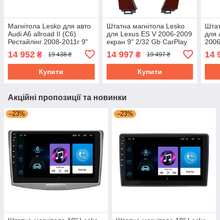
Магнітола Lesko для авто
Штатна магнітола Lesko
Штат
Audi A6 allroad II (C6)
для Lexus ES V 2006-2009
для 
Рестайлінг 2008-2011г 9"
екран 9" 2/32 Gb CarPlay
2006
2/32Gb CarPlay 4G Wi-Fi
4G Wi-Fi GPS Prime
2/32
14 952
14 997
14 
₴
₴
19 438 ₴
19 497 ₴
GPS Prime
GPS
Купити
Купити
Акційні пропозиції та новинки
–23%
–23%