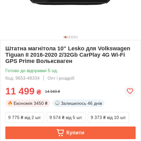
Штатна магнітола 10" Lesko для Volkswagen
Tiguan II 2016-2020 2/32Gb CarPlay 4G Wi-Fi
GPS Prime Вольксваген
Готово до відправки 5 од.
Код: 9653-48334
Опт і роздріб
11 499
₴
14 949 ₴
Економія
3450 ₴
Залишилось
46 днів
9 775 ₴
від 2 шт.
9 574 ₴
від 5 шт.
9 373 ₴
від 10 шт.
Купити