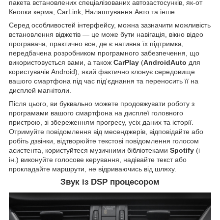
пакета встановлених спеціалізованих автозастосунків, як-от
Кнопки керма, CarLink, Налаштування Авто та інше.
Серед особливостей інтерфейсу, можна зазначити можливість
встановлення віджетів — це може бути навігація, вікно відео
програвача, практично все, де є нативна їх підтримка,
передбачена розробником програмного забезпечення, що
використовується вами, а також
CarPlay
(
AndroidAuto
для
користувачів Android), який фактично клонує середовище
вашого смартфона під час під'єднання та переносить її на
дисплей магнітоли.
Після цього, ви буквально можете продовжувати роботу з
програмами вашого смартфона на дисплеї головного
пристрою, зі збереженням прогресу, усіх даних та історії.
Отримуйте повідомлення від месенджерів, відповідайте або
робіть дзвінки, відтворюйте текстові повідомлення голосом
асистента, користуйтеся музичними бібліотеками
Spotify
(і
ін.) виконуйте голосове керування, надівайте текст або
прокладайте маршрути, не відриваючись від шляху.
Звук із DSP процесором