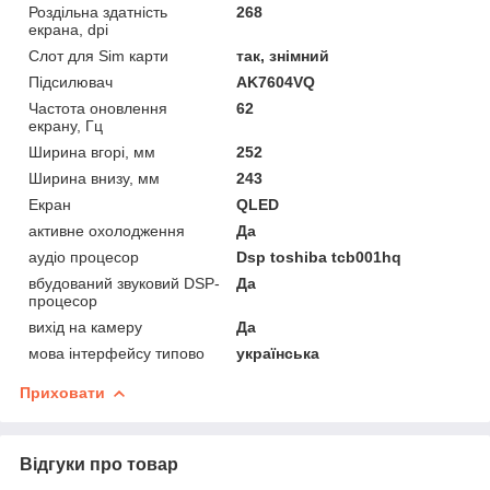
Роздільна здатність
268
екрана, dpi
Слот для Sim карти
так, знімний
Підсилювач
AK7604VQ
Частота оновлення
62
екрану, Гц
Ширина вгорі, мм
252
Ширина внизу, мм
243
Екран
QLED
активне охолодження
Да
аудіо процесор
Dsp toshiba tcb001hq
вбудований звуковий DSP-
Да
процесор
вихід на камеру
Да
мова інтерфейсу типово
українська
Приховати
Відгуки про товар