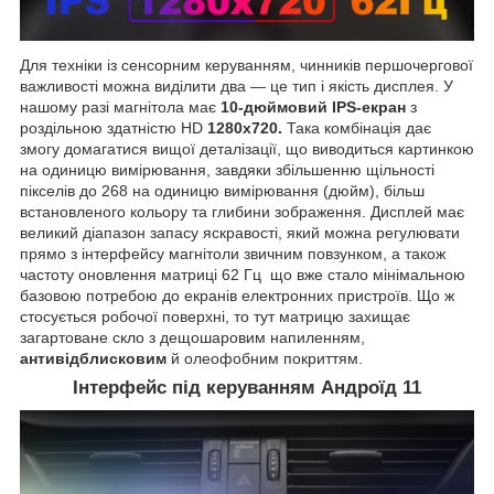
Для техніки із сенсорним керуванням, чинників першочергової
важливості можна виділити два — це тип і якість дисплея. У
нашому разі магнітола має
10-дюймовий IPS-екран
з
роздільною здатністю HD
1280х720.
Така комбінація дає
змогу домагатися вищої деталізації, що виводиться картинкою
на одиницю вимірювання, завдяки збільшенню щільності
пікселів до 268 на одиницю вимірювання (дюйм), більш
встановленого кольору та глибини зображення. Дисплей має
великий діапазон запасу яскравості, який можна регулювати
прямо з інтерфейсу магнітоли звичним повзунком, а також
частоту оновлення матриці 62 Гц що вже стало мінімальною
базовою потребою до екранів електронних пристроїв. Що ж
стосується робочої поверхні, то тут матрицю захищає
загартоване скло з дещошаровим напиленням,
антивідблисковим
й олеофобним покриттям.
Інтерфейс під керуванням Андроїд 11