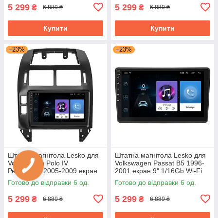
5 299
5 299
₴
₴
6 889 ₴
6 889 ₴
Купити
Купити
–23%
–23%
Штатна магнітола Lesko для
Штатна магнітола Lesko для
Volkswagen Polo IV
Volkswagen Passat B5 1996-
Рестайлінг 2005-2009 екран
2001 екран 9" 1/16Gb Wi-Fi
9" 1/16Gb/ Wi-Fi GPS
GPS Base
Готово до відправки 6 од.
Готово до відправки 6 од.
Фольцваген
5 299
5 299
₴
₴
6 889 ₴
6 889 ₴