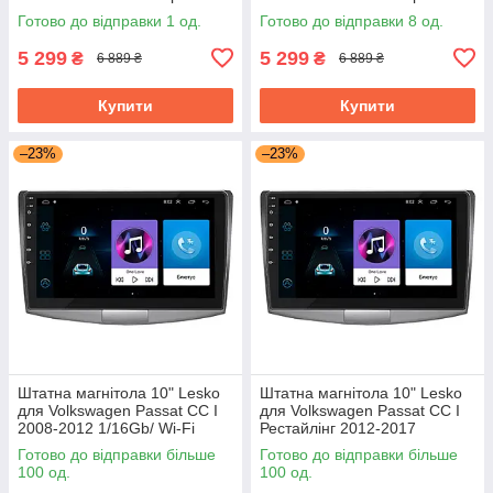
Вольксваген
Вольксваген
Готово до відправки 1 од.
Готово до відправки 8 од.
5 299
5 299
₴
₴
6 889 ₴
6 889 ₴
Купити
Купити
–23%
–23%
Штатна магнітола 10" Lesko
Штатна магнітола 10" Lesko
для Volkswagen Passat CC I
для Volkswagen Passat CC I
2008-2012 1/16Gb/ Wi-Fi
Рестайлінг 2012-2017
Optima Фольксваген Пасат
1/16Gb/ Wi-Fi Optima
Готово до відправки більше
Готово до відправки більше
Вольксваген
100 од.
100 од.