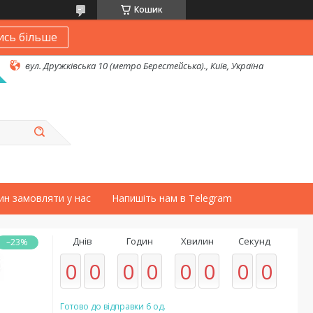
Кошик
ись більше
вул. Дружківська 10 (метро Берестейська)., Київ, Україна
ин замовляти у нас
Напишіть нам в Telegram
Днів
Годин
Хвилин
Секунд
–23%
0
0
0
0
0
0
0
0
Готово до відправки 6 од.