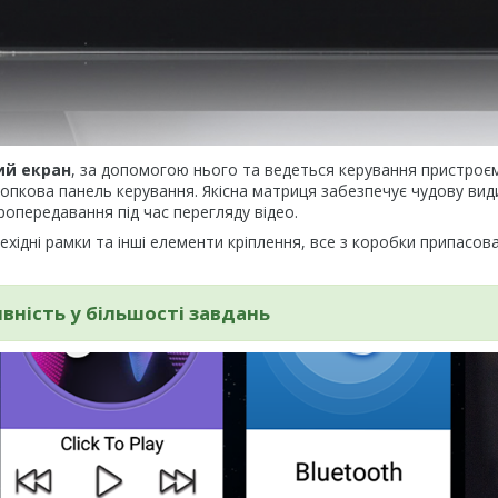
ий екран
, за допомогою нього та ведеться керування пристроєм
нопкова панель керування. Якісна матриця забезпечує чудову вид
ропередавання під час перегляду відео.
хідні рамки та інші елементи кріплення, все з коробки припасова
ність у більшості завдань