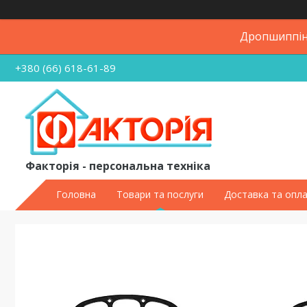
Дропшиппінг
+380 (66) 618-61-89
Факторія - персональна техніка
Головна
Товари та послуги
Доставка та опл