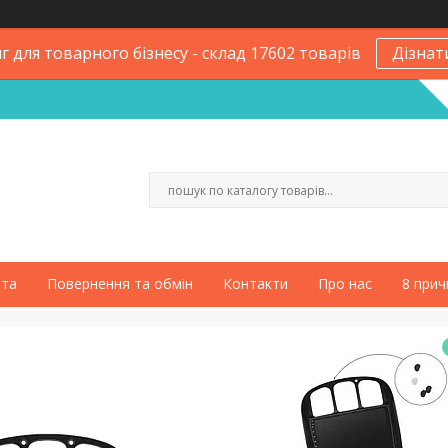
 для товарного бізнесу - склад 17602 товарів
Дізнат
ата
Повернення та обмін
Контакти
Про нас
8 прич