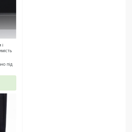
 і
имість
но під