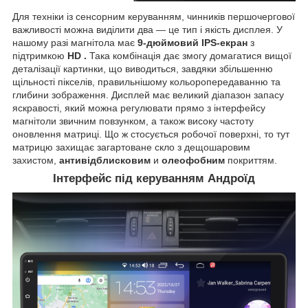
Для техніки із сенсорним керуванням, чинників першочергової
важливості можна виділити два — це тип і якість дисплея. У
нашому разі магнітола має
9-дюймовий IPS-екран
з
підтримкою
HD
.
Така комбінація дає змогу домагатися вищої
деталізації картинки, що виводиться, завдяки збільшенню
щільності пікселів, правильнішому кольоропередаванню та
глибини зображення. Дисплей має великий діапазон запасу
яскравості, який можна регулювати прямо з інтерфейсу
магнітоли звичним повзунком, а також високу частоту
оновлення матриці. Що ж стосується робочої поверхні, то тут
матрицю захищає загартоване скло з дещошаровим
захистом,
антивідблисковим
и
олеофобним
покриттям.
Інтерфейс під керуванням Андроїд