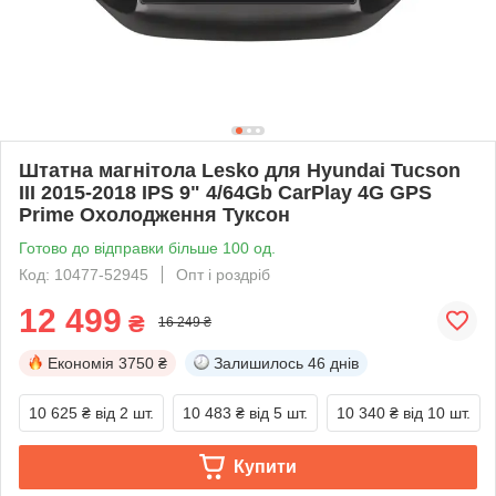
Штатна магнітола Lesko для Hyundai Tucson
III 2015-2018 IPS 9" 4/64Gb CarPlay 4G GPS
Prime Охолодження Туксон
Готово до відправки більше 100 од.
Код: 10477-52945
Опт і роздріб
12 499
₴
16 249 ₴
Економія
3750 ₴
Залишилось
46 днів
10 625 ₴
від 2 шт.
10 483 ₴
від 5 шт.
10 340 ₴
від 10 шт.
Купити