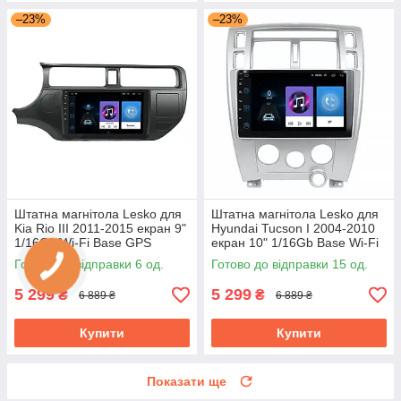
–23%
–23%
Штатна магнітола Lesko для
Штатна магнітола Lesko для
Kia Rio III 2011-2015 екран 9"
Hyundai Tucson I 2004-2010
1/16Gb/Wi-Fi Base GPS
екран 10" 1/16Gb Base Wi-Fi
Android кіа
GPS Android хендай
Готово до відправки 6 од.
Готово до відправки 15 од.
5 299
5 299
₴
₴
6 889 ₴
6 889 ₴
Купити
Купити
Показати ще