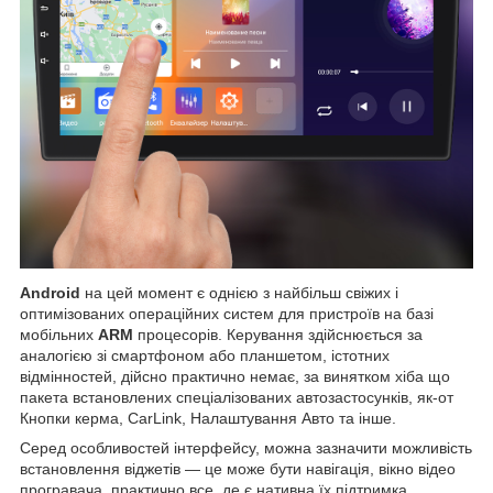
Android
на цей момент є однією з найбільш свіжих і
оптимізованих операційних систем для пристроїв на базі
мобільних
ARM
процесорів. Керування здійснюється за
аналогією зі смартфоном або планшетом, істотних
відмінностей, дійсно практично немає, за винятком хіба що
пакета встановлених спеціалізованих автозастосунків, як-от
Кнопки керма, CarLink, Налаштування Авто та інше.
Серед особливостей інтерфейсу, можна зазначити можливість
встановлення віджетів — це може бути навігація, вікно відео
програвача, практично все, де є нативна їх підтримка,