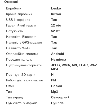
Основні
Виробник
Lesko
Країна виробник
Китай
USB-інтерфейс
Так
Гарантійний термін
12 міс
Потужність
52 Вт
Наявність Bluetooth
Так
Наявність GPS-модуля
Так
Наявність Wi-Fi
Так
Операційна система
Android
Передня панель
Незнімна
Підтримувані формати
JPEG, WMA, AVI, FLAC, WAV,
MP3
Порт для SD-карти
Ні
Робочі діапазони частот
FM
Стан
Новий
Тип
Mp3
Тип екрану
Сенсорний
Сумісність з маркою
Hyundai