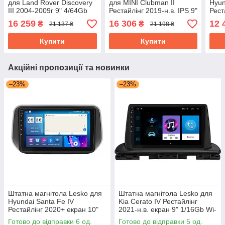
для Land Rover Discovery
для MINI Clubman II
Hyun
III 2004-2009г 9" 4/64Gb
Рестайлінг 2019-н.в. IPS 9"
Рест
4G WiFi GPS Top Ленд
4/64Gb CarPlay 4G Wi-Fi
10" 
16 259
16 306
12 
₴
₴
21 137 ₴
21 198 ₴
ровер Дискавері
GPS Prime
Fi G
Купити
Купити
Акційні пропозиції та новинки
–23%
–23%
Штатна магнітола Lesko для
Штатна магнітола Lesko для
Hyundai Santa Fe IV
Kia Cerato IV Рестайлінг
Рестайлінг 2020+ екран 10"
2021-н.в. екран 9" 1/16Gb Wi-
4/64Gb CarPlay 4G Wi-Fi GPS
Fi GPS Base
Готово до відправки 6 од.
Готово до відправки 5 од.