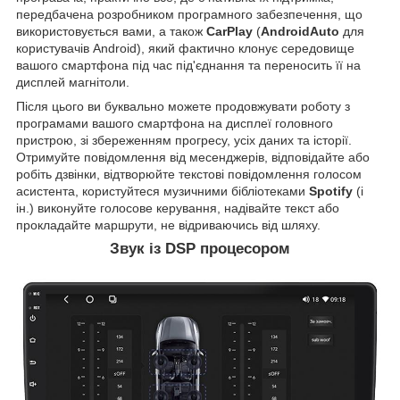
передбачена розробником програмного забезпечення, що
використовується вами, а також
CarPlay
(
AndroidAuto
для
користувачів Android), який фактично клонує середовище
вашого смартфона під час під'єднання та переносить її на
дисплей магнітоли.
Після цього ви буквально можете продовжувати роботу з
програмами вашого смартфона на дисплеї головного
пристрою, зі збереженням прогресу, усіх даних та історії.
Отримуйте повідомлення від месенджерів, відповідайте або
робіть дзвінки, відтворюйте текстові повідомлення голосом
асистента, користуйтеся музичними бібліотеками
Spotify
(і
ін.) виконуйте голосове керування, надівайте текст або
прокладайте маршрути, не відриваючись від шляху.
Звук із DSP процесором