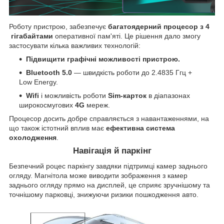
Роботу пристрою, забезпечує
багатоядерний процесор
з
4
гігабайтами
оперативної пам'яті. Це рішення дало змогу
застосувати кілька важливих технологій:
Підвищити графічні можливості пристрою.
Bluetooth 5.0
— швидкість роботи до 2.4835 Ггц +
Low Energy.
Wifi
і можливість роботи
Sim-карток
в діапазонах
широкосмугових
4G
мереж.
Процесор досить добре справляється з навантаженнями, на
що також істотний вплив має
ефективна система
охолодження
.
Навігація й паркінг
Безпечний роцес паркінгу завдяки підтримці камер заднього
огляду. Магнітола може виводити зображення з камер
заднього огляду прямо на дисплей, це сприяє зручнішому та
точнішому парковці, знижуючи ризики пошкодження авто.