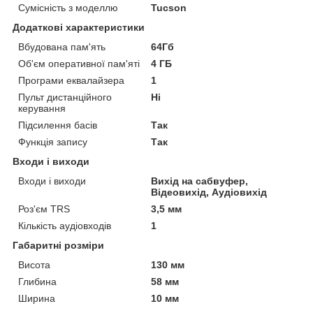
Сумісність з моделлю
Tucson
Додаткові характеристики
Вбудована пам'ять
64Гб
Об'єм оперативної пам'яті
4 ГБ
Програми еквалайзера
1
Пульт дистанційного
Ні
керування
Підсилення басів
Так
Функція запису
Так
Входи і виходи
Входи і виходи
Вихід на сабвуфер,
Відеовихід, Аудіовихід
Роз'єм TRS
3,5 мм
Кількість аудіовходів
1
Габаритні розміри
Висота
130 мм
Глибина
58 мм
Ширина
10 мм