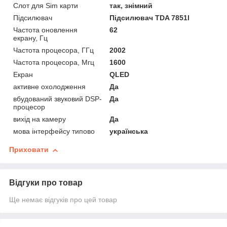
Слот для Sim карти
так, знімний
Підсилювач
Підсилювач TDA 7851l
Частота оновлення
62
екрану, Гц
Частота процесора, ГГц
2002
Частота процесора, Мгц
1600
Екран
QLED
активне охолодження
Да
вбудований звуковий DSP-
Да
процесор
вихід на камеру
Да
мова інтерфейсу типово
українська
Приховати
Відгуки про товар
Ще немає відгуків про цей товар