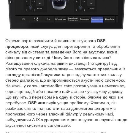
Окремо варто зазначити й наявність звукового
DSP
процесора
, який слугує для перетворення та оброблення
сигналу від системи та виведення його на акустику, вже в
фільтрованому вигляді. Чому його наявність важлива?
Розташування слухача на рівній дистанції (по центру) від
лівого та правого джерела звуку — вважається правильним із
погляду організації акустики та розподілу частотних хвиль у
стерео діапазоні, що випромінюються акустичною системою.
На жаль, у салоні автомобіля таке розташування неможливе,
через що водій або пасажир найчастіше чує звукову доріжку,
що звучить, з перевісом на одну зі сторін, ближче до якої він
перебуває.
DSP чип
вирішує цю проблему. Фактично, він
розбиває сигнал на частоти та за допомогою алгоритмів
пропускає його через власний фільтр у реальному часі,
вибудовуючи АЧХ з урахуванням розташування слухачів щодо
акустичної системи в салоні авто.