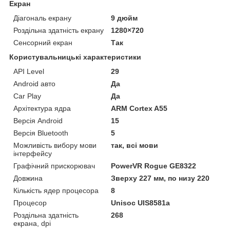
Екран
Діагональ екрану
9 дюйм
Роздільна здатність екрану
1280×720
Сенсорний екран
Так
Користувальницькі характеристики
API Level
29
Android авто
Да
Car Play
Да
Архітектура ядра
ARM Cortex A55
Версія Android
15
Версія Bluetooth
5
Можливість вибору мови
так, всі мови
інтерфейсу
Графічний прискорювач
PowerVR Rogue GE8322
Довжина
Зверху 227 мм, по низу 220
Кількість ядер процесора
8
Процесор
Unisoc UIS8581a
Роздільна здатність
268
екрана, dpi