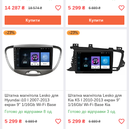
Prime
14 287
5 299
₴
₴
18 574 ₴
6 889 ₴
Купити
Купити
–23%
–23%
Штатна магнітола Lesko для
Штатна магнітола Lesko для
Hyundai i10 I 2007-2013
Kia K5 I 2010-2013 екран 9"
екран 9" 1/16Gb Wi-Fi Base
1/16Gb/ Wi-Fi Base Кіа
Хюндай Android
Готово до відправки 8 од.
Готово до відправки 3 од.
5 299
5 299
₴
₴
6 889 ₴
6 889 ₴