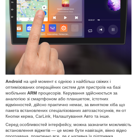
Android
на цей момент є однією з найбільш свіжих і
оптимізованих операційних систем для пристроїв на базі
мобільних
ARM
процесорів. Керування здійснюється за
аналогією зі смартфоном або планшетом, істотних
відмінностей, дійсно практично немає, за винятком хіба що
пакета встановлених спеціалізованих автозастосунків, як-от
Кнопки керма, CarLink, Налаштування Авто та інше.
Серед особливостей інтерфейсу, можна зазначити можливість
встановлення віджетів — це може бути навігація, вікно відео
програвача, практично все, де є нативна їх підтримка,