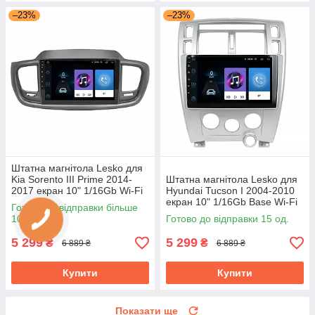
–23%
–23%
Штатна магнітола Lesko для
Kia Sorento III Prime 2014-
Штатна магнітола Lesko для
2017 екран 10" 1/16Gb Wi-Fi
Hyundai Tucson I 2004-2010
Base GPS Android Кіа
екран 10" 1/16Gb Base Wi-Fi
Готово до відправки більше
GPS Android хендай
100 од.
Готово до відправки 15 од.
5 299
5 299
₴
₴
6 889 ₴
6 889 ₴
Купити
Купити
Показати ще