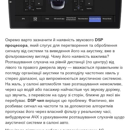
Окремо варто зазначити й наявність звукового
DSP
процесора
, який слугує для перетворення та оброблення
сигналу від системи та виведення його на акустику, вже в
фільтрованому вигляді. Чому його наявність важлива?
Розташування слухача на рівній дистанції (по центру) від
лівого та правого джерела звуку — вважається правильним із
погляду організації акустики та розподілу частотних хвиль у
стерео діапазоні, що випромінюються акустичною системою.
На жаль, у салоні автомобіля таке розташування неможливе,
через що водій або пасажир найчастіше чує звукову доріжку,
що звучить, з перевісом на одну зі сторін, ближче до якої він
перебуває.
DSP чип
вирішує цю проблему. Фактично, він
розбиває сигнал на частоти та за допомогою алгоритмів
пропускає його через власний фільтр у реальному часі,
вибудовуючи АЧХ з урахуванням розташування слухачів щодо
акустичної системи в салоні авто.