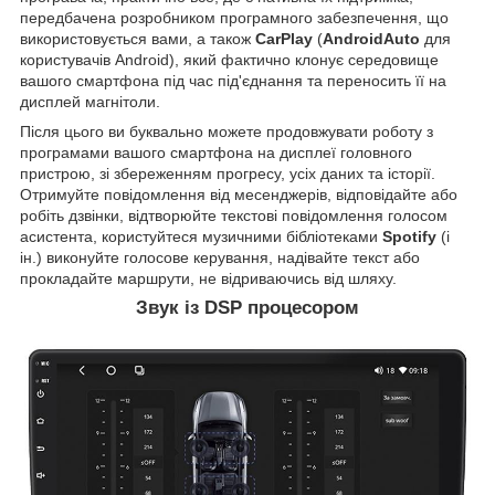
передбачена розробником програмного забезпечення, що
використовується вами, а також
CarPlay
(
AndroidAuto
для
користувачів Android), який фактично клонує середовище
вашого смартфона під час під'єднання та переносить її на
дисплей магнітоли.
Після цього ви буквально можете продовжувати роботу з
програмами вашого смартфона на дисплеї головного
пристрою, зі збереженням прогресу, усіх даних та історії.
Отримуйте повідомлення від месенджерів, відповідайте або
робіть дзвінки, відтворюйте текстові повідомлення голосом
асистента, користуйтеся музичними бібліотеками
Spotify
(і
ін.) виконуйте голосове керування, надівайте текст або
прокладайте маршрути, не відриваючись від шляху.
Звук із DSP процесором