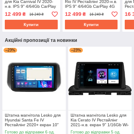
для Kia Carnival IV 2020-
Rio IV Рестайлінг 2020-н.в.
для 
н.в. IPS 9" 4/64Gb CarPlay
IPS 9" 4/64Gb CarPlay 4G
Рест
4G Wi-Fi GPS Prime
Wi-Fi GPS Prime dsp
4/64
12 499
12 499
16 
₴
₴
16 249 ₴
16 249 ₴
Охолодження
процесор
GPS
Купити
Купити
Акційні пропозиції та новинки
–23%
–23%
Штатна магнітола Lesko для
Штатна магнітола Lesko для
Hyundai Santa Fe IV
Kia Cerato IV Рестайлінг
Рестайлінг 2020+ екран 10"
2021-н.в. екран 9" 1/16Gb Wi-
4/64Gb CarPlay 4G Wi-Fi GPS
Fi GPS Base
Готово до відправки 6 од.
Готово до відправки 5 од.