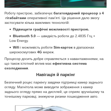
Роботу пристрою, забезпечує
багатоядерний процесор
з
4
гігабайтами
оперативної пам'яті. Це рішення дало змогу
застосувати кілька важливих технологій:
Підвищити графічні можливості пристрою.
Bluetooth 5.0
— швидкість роботи до 2.4835 Ггц +
Low Energy.
Wifi
і можливість роботи
Sim-карток
в діапазонах
широкосмугових
4G
мереж.
Процесор досить добре справляється з навантаженнями, на
що також істотний вплив має
ефективна система
охолодження
.
Навігація й паркінг
Безпечний роцес паркінгу завдяки підтримці камер заднього
огляду. Магнітола може виводити зображення з камер
заднього огляду прямо на дисплей, це сприяє зручнішому та
точнішому парковці, знижуючи ризики пошкодження авто.