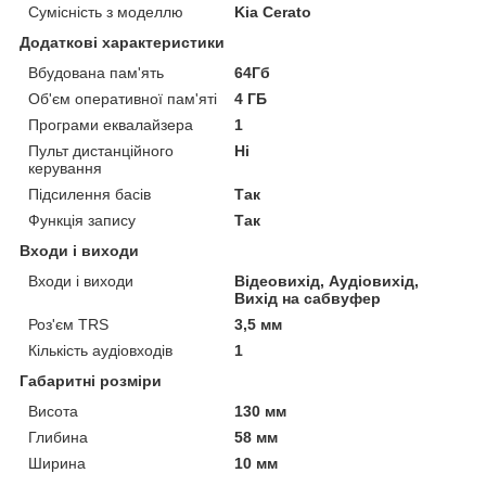
Сумісність з моделлю
Kia Cerato
Додаткові характеристики
Вбудована пам'ять
64Гб
Об'єм оперативної пам'яті
4 ГБ
Програми еквалайзера
1
Пульт дистанційного
Ні
керування
Підсилення басів
Так
Функція запису
Так
Входи і виходи
Входи і виходи
Відеовихід, Аудіовихід,
Вихід на сабвуфер
Роз'єм TRS
3,5 мм
Кількість аудіовходів
1
Габаритні розміри
Висота
130 мм
Глибина
58 мм
Ширина
10 мм