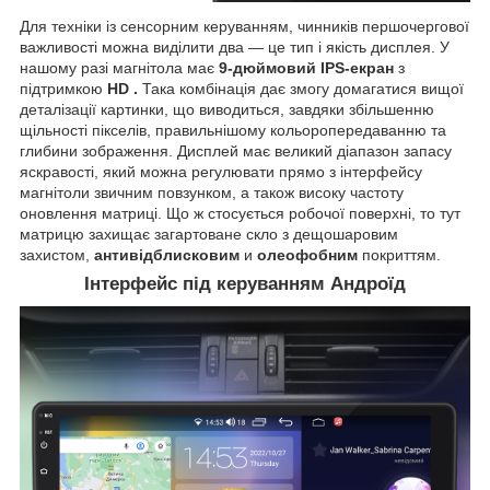
Для техніки із сенсорним керуванням, чинників першочергової
важливості можна виділити два — це тип і якість дисплея. У
нашому разі магнітола має
9-дюймовий IPS-екран
з
підтримкою
HD
.
Така комбінація дає змогу домагатися вищої
деталізації картинки, що виводиться, завдяки збільшенню
щільності пікселів, правильнішому кольоропередаванню та
глибини зображення. Дисплей має великий діапазон запасу
яскравості, який можна регулювати прямо з інтерфейсу
магнітоли звичним повзунком, а також високу частоту
оновлення матриці. Що ж стосується робочої поверхні, то тут
матрицю захищає загартоване скло з дещошаровим
захистом,
антивідблисковим
и
олеофобним
покриттям.
Інтерфейс під керуванням Андроїд