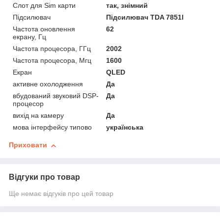
Слот для Sim карти
так, знімний
Підсилювач
Підсилювач TDA 7851l
Частота оновлення
62
екрану, Гц
Частота процесора, ГГц
2002
Частота процесора, Мгц
1600
Екран
QLED
активне охолодження
Да
вбудований звуковий DSP-
Да
процесор
вихід на камеру
Да
мова інтерфейсу типово
українська
Приховати
Відгуки про товар
Ще немає відгуків про цей товар