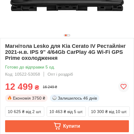
Магнітола Lesko для Kia Cerato IV Рестайлінг
2021-н.в. IPS 9" 4/64Gb CarPlay 4G Wi-Fi GPS
Prime охолодження
Готово до відправки 5 од.
Код: 10522-53058
Опт і роздріб
12 499
₴
16 249 ₴
Економія
3750 ₴
Залишилось
46 днів
10 625 ₴
від 2 шт.
10 463 ₴
від 5 шт.
10 300 ₴
від 10 шт.
Купити