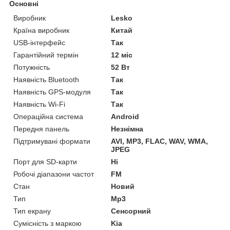
Основні
Виробник
Lesko
Країна виробник
Китай
USB-інтерфейс
Так
Гарантійний термін
12 міс
Потужність
52 Вт
Наявність Bluetooth
Так
Наявність GPS-модуля
Так
Наявність Wi-Fi
Так
Операційна система
Android
Передня панель
Незнімна
Підтримувані формати
AVI, MP3, FLAC, WAV, WMA,
JPEG
Порт для SD-карти
Ні
Робочі діапазони частот
FM
Стан
Новий
Тип
Mp3
Тип екрану
Сенсорний
Сумісність з маркою
Kia