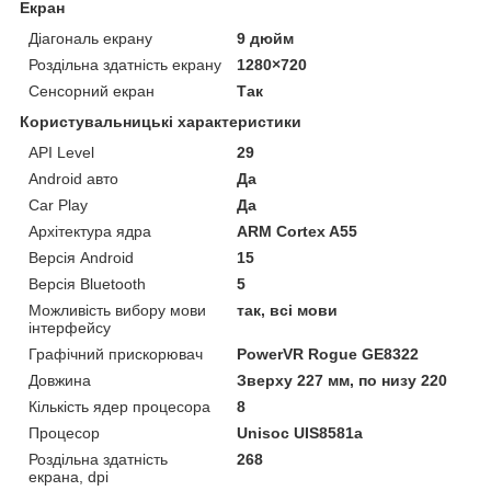
Екран
Діагональ екрану
9 дюйм
Роздільна здатність екрану
1280×720
Сенсорний екран
Так
Користувальницькі характеристики
API Level
29
Android авто
Да
Car Play
Да
Архітектура ядра
ARM Cortex A55
Версія Android
15
Версія Bluetooth
5
Можливість вибору мови
так, всі мови
інтерфейсу
Графічний прискорювач
PowerVR Rogue GE8322
Довжина
Зверху 227 мм, по низу 220
Кількість ядер процесора
8
Процесор
Unisoc UIS8581a
Роздільна здатність
268
екрана, dpi