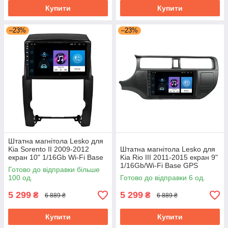
Купити
Купити
–23%
–23%
Штатна магнітола Lesko для
Kia Sorento II 2009-2012
Штатна магнітола Lesko для
екран 10" 1/16Gb Wi-Fi Base
Kia Rio III 2011-2015 екран 9"
GPS Android Кіа
1/16Gb/Wi-Fi Base GPS
Готово до відправки більше
Android кіа
100 од.
Готово до відправки 6 од.
5 299
5 299
₴
₴
6 889 ₴
6 889 ₴
Купити
Купити