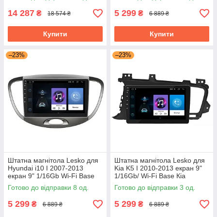
Prime
14 287
5 299
₴
₴
18 574 ₴
6 889 ₴
Купити
Купити
–23%
–23%
Штатна магнітола Lesko для
Штатна магнітола Lesko для
Hyundai i10 I 2007-2013
Kia K5 I 2010-2013 екран 9"
екран 9" 1/16Gb Wi-Fi Base
1/16Gb/ Wi-Fi Base Кіа
Хюндай Android
Готово до відправки 8 од.
Готово до відправки 3 од.
5 299
5 299
₴
₴
6 889 ₴
6 889 ₴