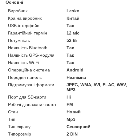
Основні
Виробник
Lesko
Країна виробник
Китай
USB-інтерфейс
Так
Гарантійний термін
12 міс
Потужність
52 Вт
Наявність Bluetooth
Так
Наявність GPS-модуля
Так
Наявність Wi-Fi
Так
Операційна система
Android
Передня панель
Незнімна
Підтримувані формати
JPEG, WMA, AVI, FLAC, WAV,
MP3
Порт для SD-карти
Ні
Робочі діапазони частот
FM
Стан
Новий
Тип
Mp3
Тип екрану
Сенсорний
Типорозмір
2 DIN