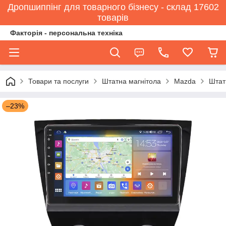
Дропшиппінг для товарного бізнесу - склад 17602
товарів
Факторія - персональна техніка
Товари та послуги
Штатна магнітола
Mazda
Штат
–23%