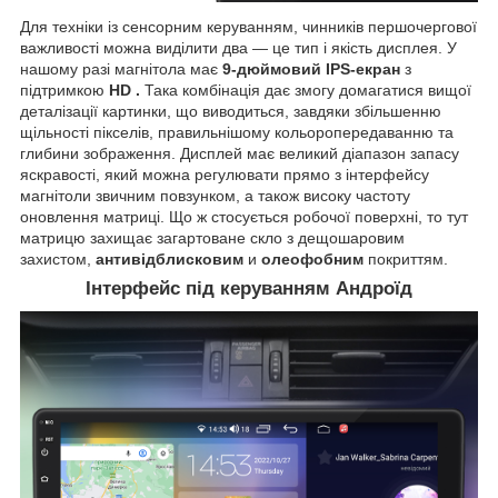
Для техніки із сенсорним керуванням, чинників першочергової
важливості можна виділити два — це тип і якість дисплея. У
нашому разі магнітола має
9-дюймовий IPS-екран
з
підтримкою
HD
.
Така комбінація дає змогу домагатися вищої
деталізації картинки, що виводиться, завдяки збільшенню
щільності пікселів, правильнішому кольоропередаванню та
глибини зображення. Дисплей має великий діапазон запасу
яскравості, який можна регулювати прямо з інтерфейсу
магнітоли звичним повзунком, а також високу частоту
оновлення матриці. Що ж стосується робочої поверхні, то тут
матрицю захищає загартоване скло з дещошаровим
захистом,
антивідблисковим
и
олеофобним
покриттям.
Інтерфейс під керуванням Андроїд