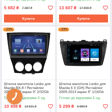
5 682
13 607
₴
₴
7 387 ₴
17 690 ₴
Купити
Купити
–23%
–23%
Штатна магнітола Lesko для
Штатна магнітола Lesko для
Mazda RX-8 I Рестайлінг
Mazda 6 II (GH) Рестайлінг
2008-2012 екран 9" 2/32Gb
2009-2013 екран 9" 1/16Gb
4G Wi-Fi GPS Top Мазда
Wi-Fi Base Андроїд Мазда
Готово до відправки 5 од.
Готово до відправки 5 од.
10 408
5 299
₴
₴
13 531 ₴
6 889 ₴