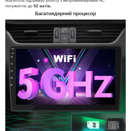
Магнітола підтримує роботу з випромінювачами АС
потужністю до
52 ватів.
Багатоядерний процесор