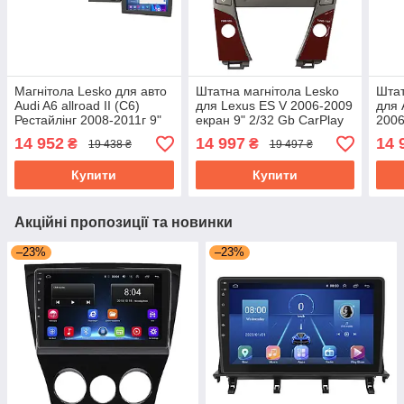
Магнітола Lesko для авто
Штатна магнітола Lesko
Штат
Audi A6 allroad II (C6)
для Lexus ES V 2006-2009
для 
Рестайлінг 2008-2011г 9"
екран 9" 2/32 Gb CarPlay
2006
2/32Gb CarPlay 4G Wi-Fi
4G Wi-Fi GPS Prime
2/32
14 952
14 997
14 
₴
₴
19 438 ₴
19 497 ₴
GPS Prime
GPS
Купити
Купити
Акційні пропозиції та новинки
–23%
–23%