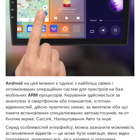
Android
на цей момент є однією з найбільш свіжих і
оптимізованих операційних систем для пристроїв на базі
мобільних
ARM
процесорів. Керування здійснюється за
аналогією зі смартфоном або планшетом, істотних
відмінностей, дійсно практично немає, за винятком хіба що
пакета встановлених спеціалізованих автозастосунків, як-от
Кнопки керма, CarLink, Налаштування Авто та інше.
Серед особливостей інтерфейсу, можна зазначити можливість
встановлення віджетів — це може бути навігація, вікно відео
програвача, практично все, де є нативна їх підтримка,