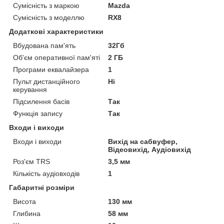
Сумісність з маркою
Mazda
Сумісність з моделлю
RX8
Додаткові характеристики
Вбудована пам'ять
32Гб
Об'єм оперативної пам'яті
2 ГБ
Програми еквалайзера
1
Пульт дистанційного
Ні
керування
Підсилення басів
Так
Функція запису
Так
Входи і виходи
Входи і виходи
Вихід на сабвуфер,
Відеовихід, Аудіовихід
Роз'єм TRS
3,5 мм
Кількість аудіовходів
1
Габаритні розміри
Висота
130 мм
Глибина
58 мм