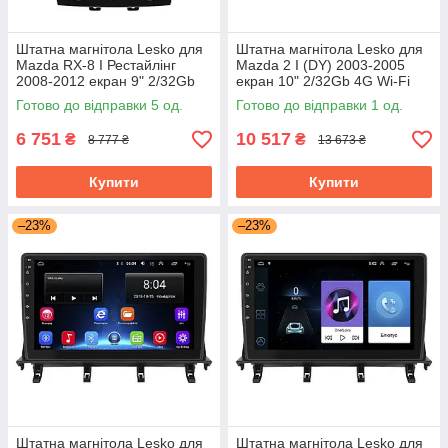
Штатна магнітола Lesko для
Штатна магнітола Lesko для
Mazda RX-8 I Рестайлінг
Mazda 2 I (DY) 2003-2005
2008-2012 екран 9" 2/32Gb
екран 10" 2/32Gb 4G Wi-Fi
Wi-Fi GPS Base Мазда
GPS Top Мазда
Готово до відправки 5 од.
Готово до відправки 1 од.
6 751
10 517
₴
₴
8 777 ₴
13 673 ₴
Купити
Купити
–23%
–23%
Штатна магнітола Lesko для
Штатна магнітола Lesko для