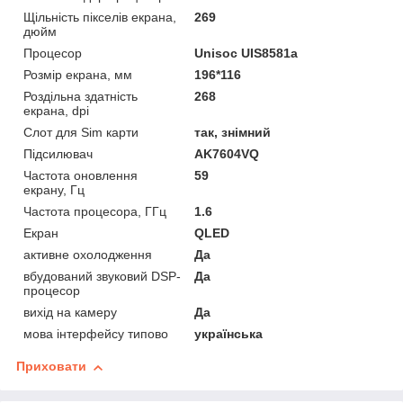
Щільність пікселів екрана,
269
дюйм
Процесор
Unisoc UIS8581a
Розмір екрана, мм
196*116
Роздільна здатність
268
екрана, dpi
Слот для Sim карти
так, знімний
Підсилювач
AK7604VQ
Частота оновлення
59
екрану, Гц
Частота процесора, ГГц
1.6
Екран
QLED
активне охолодження
Да
вбудований звуковий DSP-
Да
процесор
вихід на камеру
Да
мова інтерфейсу типово
українська
Приховати