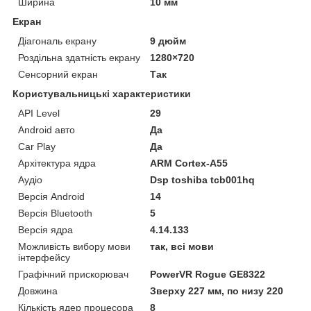
Ширина
10 мм
Екран
Діагональ екрану
9 дюйм
Роздільна здатність екрану
1280×720
Сенсорний екран
Так
Користувальницькі характеристики
API Level
29
Android авто
Да
Car Play
Да
Архітектура ядра
ARM Cortex-A55
Аудіо
Dsp toshiba tcb001hq
Версія Android
14
Версія Bluetooth
5
Версія ядра
4.14.133
Можливість вибору мови
так, всі мови
інтерфейсу
Графічний прискорювач
PowerVR Rogue GE8322
Довжина
Зверху 227 мм, по низу 220
Кількість ядер процесора
8