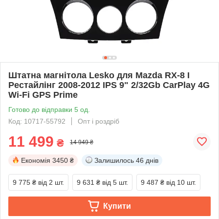
Штатна магнітола Lesko для Mazda RX-8 I
Рестайлінг 2008-2012 IPS 9" 2/32Gb CarPlay 4G
Wi-Fi GPS Prime
Готово до відправки 5 од.
Код: 10717-55792
Опт і роздріб
11 499
₴
14 949 ₴
Економія
3450 ₴
Залишилось
46 днів
9 775 ₴
від 2 шт.
9 631 ₴
від 5 шт.
9 487 ₴
від 10 шт.
Купити