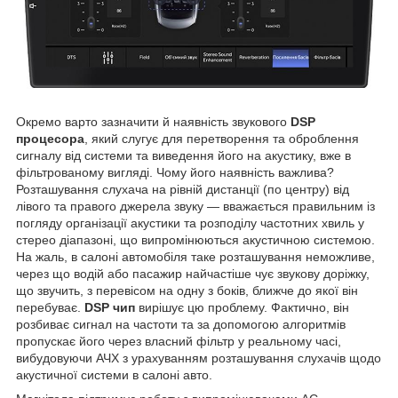
Окремо варто зазначити й наявність звукового
DSP
процесора
, який слугує для перетворення та оброблення
сигналу від системи та виведення його на акустику, вже в
фільтрованому вигляді. Чому його наявність важлива?
Розташування слухача на рівній дистанції (по центру) від
лівого та правого джерела звуку — вважається правильним із
погляду організації акустики та розподілу частотних хвиль у
стерео діапазоні, що випромінюються акустичною системою.
На жаль, в салоні автомобіля таке розташування неможливе,
через що водій або пасажир найчастіше чує звукову доріжку,
що звучить, з перевісом на одну з боків, ближче до якої він
перебуває.
DSP чип
вирішує цю проблему. Фактично, він
розбиває сигнал на частоти та за допомогою алгоритмів
пропускає його через власний фільтр у реальному часі,
вибудовуючи АЧХ з урахуванням розташування слухачів щодо
акустичної системи в салоні авто.