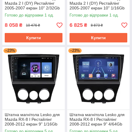
Mazda 2 I (DY) Рестайлінг
Mazda 2 I (DY) Рестайлінг
2005-2007 екран 10" 2/32Gb
2005-2007 екран 10" 1/16Gb
Wi-Fi GPS Base Мазда
Wi-Fi GPS Base Мазда
Готово до відправки 1 од.
Готово до відправки 1 од.
8 058
6 825
₴
₴
10 476 ₴
8 873 ₴
Купити
Купити
–23%
–23%
Штатна магнітола Lesko для
Штатна магнітола Lesko для
Mazda RX-8 I Рестайлінг
Mazda RX-8 I Рестайлінг
2008-2012 екран 9" 1/16Gb
2008-2012 екран 9" 4/64Gb
Wi-Fi GPS Base
4G Wi-Fi GPS Top
Готово до відправки 5 од.
Готово до відправки 5 од.