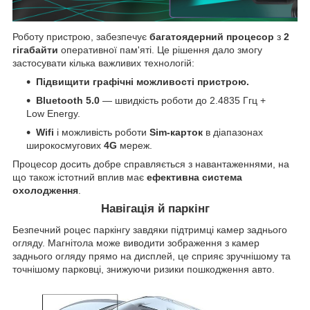
Роботу пристрою, забезпечує
багатоядерний процесор
з
2
гігабайти
оперативної пам'яті. Це рішення дало змогу
застосувати кілька важливих технологій:
Підвищити графічні можливості пристрою.
Bluetooth 5.0
— швидкість роботи до 2.4835 Ггц +
Low Energy.
Wifi
і можливість роботи
Sim-карток
в діапазонах
широкосмугових
4G
мереж.
Процесор досить добре справляється з навантаженнями, на
що також істотний вплив має
ефективна система
охолодження
.
Навігація й паркінг
Безпечний роцес паркінгу завдяки підтримці камер заднього
огляду. Магнітола може виводити зображення з камер
заднього огляду прямо на дисплей, це сприяє зручнішому та
точнішому парковці, знижуючи ризики пошкодження авто.