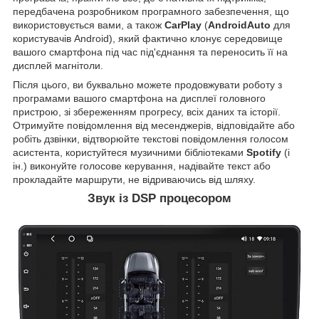
передбачена розробником програмного забезпечення, що
використовується вами, а також
CarPlay
(
AndroidAuto
для
користувачів Android), який фактично клонує середовище
вашого смартфона під час під'єднання та переносить її на
дисплей магнітоли.
Після цього, ви буквально можете продовжувати роботу з
програмами вашого смартфона на дисплеї головного
пристрою, зі збереженням прогресу, всіх даних та історії.
Отримуйте повідомлення від месенджерів, відповідайте або
робіть дзвінки, відтворюйте текстові повідомлення голосом
асистента, користуйтеся музичними бібліотеками
Spotify
(і
ін.) виконуйте голосове керування, надівайте текст або
прокладайте маршрути, не відриваючись від шляху.
Звук із DSP процесором