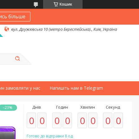
Кошик
ись більше
вул. Дружківська 10 (метро Берестейська)., Київ, Україна
ин замовляти у нас
Напишіть нам в Telegram
Днів
Годин
Хвилин
Секунд
–23%
0
0
0
0
0
0
0
0
Готово до відправки 8 од.