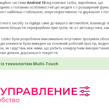
аційної системи
Android 10
від компанії Lesko, виробника, що
нією з головних особливостей цієї моделі є її розширений функц
омент найбільш стабільною, енергоефективною та дружньою з по
ного засобу та підійде саме до вашого автомобіля, взаємодії з
ння більшістю периферійних пристроїв, як-от автоакустика, ка
ки Lesko була розроблена максимально інтуїтивно зрозуміла обо
хідні елементи були виведені на основний робочий простір, водно
шені, як і відстань між ними, що робить комфортним використання
них ділянок дорожнього покриття.
із технологією Multi-Touch