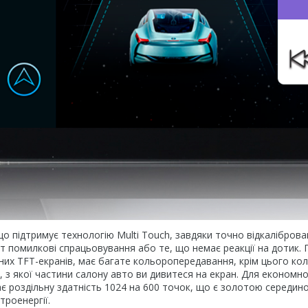
що підтримує технологію Multi Touch, завдяки точно відкалібров
т помилкові спрацьовування або те, що немає реакції на дотик. 
них TFT-екранів, має багате кольоропередавання, крім цього кол
 з якої частини салону авто ви дивитеся на екран. Для економно
 роздільну здатність 1024 на 600 точок, що є золотою середин
троенергії.