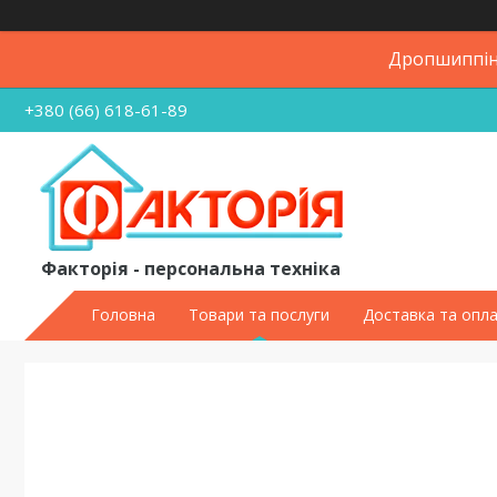
Дропшиппінг
+380 (66) 618-61-89
Факторія - персональна техніка
Головна
Товари та послуги
Доставка та опл