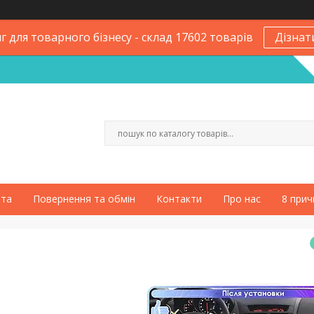
 для товарного бізнесу - склад 17602 товарів
Дізнат
ата
Повернення та обмін
Контакти
Про нас
8 прич