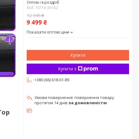
Оптом і в роздріб
Код:
10716-56162
12 349 ₴
9 499 ₴
Показати оптові ціни
Купити
Купити з
+380 (66) 618-61-89
повернення товару
протягом 14 днів
за домовленістю
Top