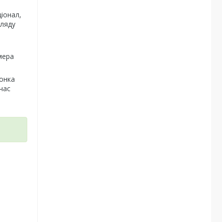
іонал,
гляду
і
мера
лонка
час