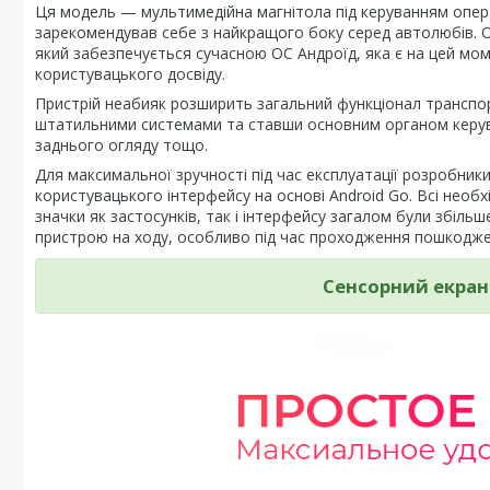
Ця модель — мультимедійна магнітола під керуванням опер
зарекомендував себе з найкращого боку серед автолюбів. Од
який забезпечується сучасною ОС Андроїд, яка є на цей м
користувацького досвіду.
Пристрій неабияк розширить загальний функціонал транспорт
штатильними системами та ставши основним органом керува
заднього огляду тощо.
Для максимальної зручності під час експлуатації розробни
користувацького інтерфейсу на основі Android Go. Всі необ
значки як застосунків, так і інтерфейсу загалом були збіль
пристрою на ходу, особливо під час проходження пошкодже
Сенсорний екран 