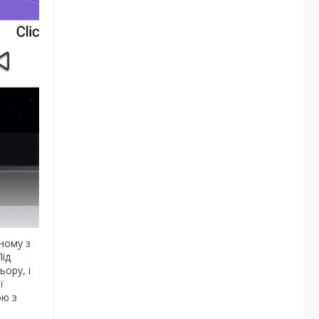
аному з
Під
ьору, і
ї
ою з