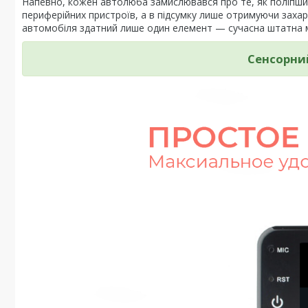
Напевно, кожен автолюба замислювався про те, як поліпшит
периферійних пристроїв, а в підсумку лише отримуючи зах
автомобіля здатний лише один елемент — сучасна штатна м
Сенсорни