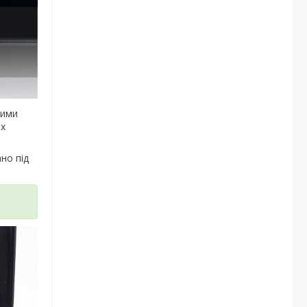
кими
іх
но під