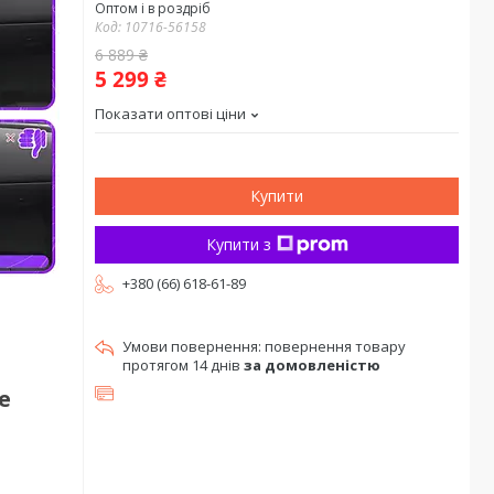
Оптом і в роздріб
Код:
10716-56158
6 889 ₴
5 299 ₴
Показати оптові ціни
Купити
Купити з
+380 (66) 618-61-89
повернення товару
протягом 14 днів
за домовленістю
e