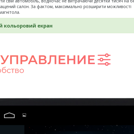
и свій автомобіль, водночас не витрачаючи десятки тисяч на б
аращений салон. За фактом, максимально розширити можливості
агнітола.
й кольоровий екран