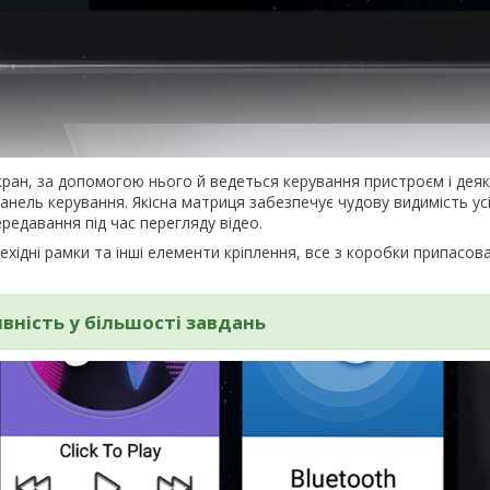
ран, за допомогою нього й ведеться керування пристроєм і дея
анель керування. Якісна матриця забезпечує чудову видимість ус
редавання під час перегляду відео.
хідні рамки та інші елементи кріплення, все з коробки припасова
ність у більшості завдань