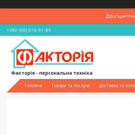
Дропшиппінг
+380 (66) 618-61-89
Факторія - персональна техніка
Головна
Товари та послуги
Доставка та опл