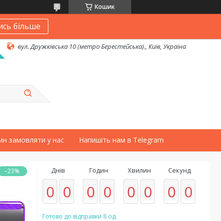
Кошик
ись більше
вул. Дружківська 10 (метро Берестейська)., Київ, Україна
ин замовляти у нас
Напишіть нам в Telegram
Днів
Годин
Хвилин
Секунд
–23%
0
0
0
0
0
0
0
0
Готово до відправки 8 од.