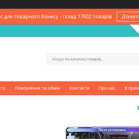
 для товарного бізнесу - склад 17602 товарів
Дізнат
ата
Повернення та обмін
Контакти
Про нас
8 прич