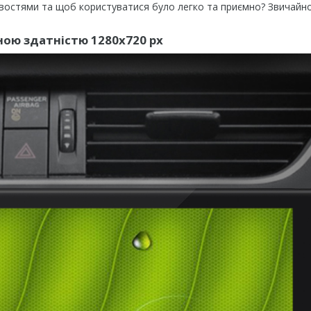
ивостями та щоб користуватися було легко та приємно? Звичайно
ьною здатністю 1280х720 рх