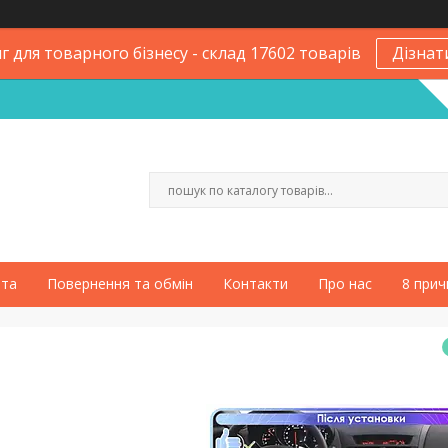
 для товарного бізнесу - склад 17602 товарів
Дізнат
ата
Повернення та обмін
Контакти
Про нас
8 прич