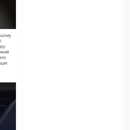
нашому
ї
іру
 який
ало
ищає