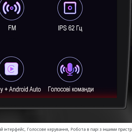
чний інтерфейс, Голосове керування, Робота в парі з іншими прист