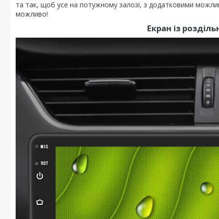
та так, щоб усе на потужному залозі, з додатковими можл
можливо!
Екран із розділ