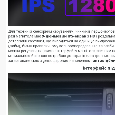
Для техніки із сенсорним керуванням, чинників першочергов
разі магнітола має
9-дюймовий IPS-екран
з
HD
і роздільн
деталізації картинки, що виводиться на одиницю вимірюванн
(дюйм), більш правиличному кольоропередаванню та глибини
можна регулювати прямо з інтерфейсу магнітоли звичним п
мінімальною базовою потребою до екранів електронних при
загартоване скло з дещошаровим напиленням,
антивідбл
Інтерфейс пі