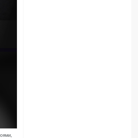
роями,