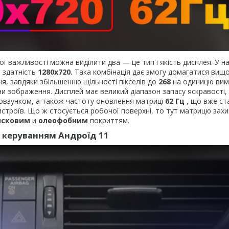
ої важливості можна виділити два — це тип і якість дисплея. У 
а здатність
1280х720.
Така комбінація дає змогу домагатися вищо
я, завдяки збільшенню щільності пікселів до
268
на одиницю вим
 зображення. Дисплей має великий діапазон запасу яскравості,
овзунком, а також частоту оновлення матриці
62 Гц
, що вже ст
строїв. Що ж стосується робочої поверхні, то тут матрицю зах
исковим
и
олеофобним
покриттям.
д керуванням Андроїд 11