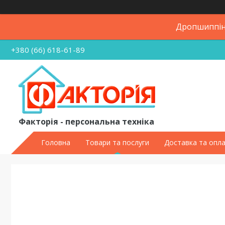
Дропшиппінг
+380 (66) 618-61-89
Факторія - персональна техніка
Головна
Товари та послуги
Доставка та опл