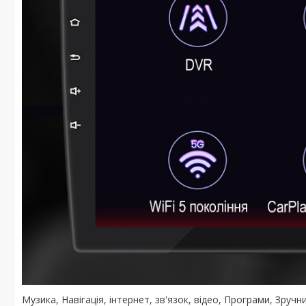
Музика, Навігація, інтернет, зв'язок, відео, Програми, Зру