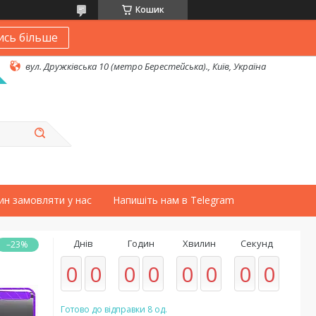
Кошик
ись більше
вул. Дружківська 10 (метро Берестейська)., Київ, Україна
ин замовляти у нас
Напишіть нам в Telegram
Днів
Годин
Хвилин
Секунд
–23%
0
0
0
0
0
0
0
0
Готово до відправки 8 од.