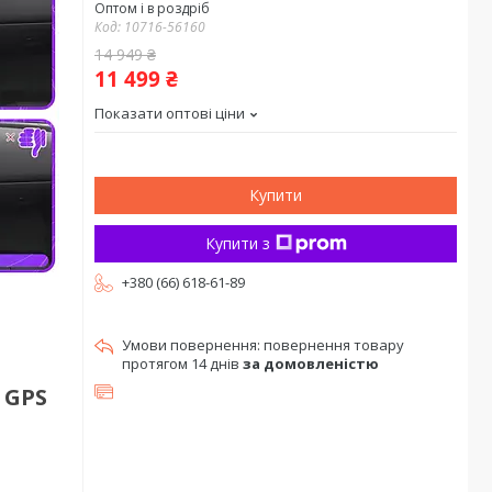
Оптом і в роздріб
Код:
10716-56160
14 949 ₴
11 499 ₴
Показати оптові ціни
Купити
Купити з
+380 (66) 618-61-89
повернення товару
протягом 14 днів
за домовленістю
i GPS