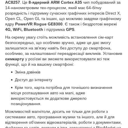
AC8257
. Це
8-ядерний ARM Cortex A35
чип побудований за
14-нанометровим тех-процесом, який має 64-бітну
розрядність і підтримку сучасних графічних інтересів Direct X,
Open CL, Open GL та інших, що можливо завдяки графічному
ядру
PowerVR Rogue GE8300
. Є також і бездротові мережі
4G, WiFi, Bluetooth
і підтримка
GPS
.
На окрему увагу стоїть можливість встановлення сім-карт
безпосередньо, що особливо зручно, адже це дає змогу
залишатися на зв'язку навіть без доступу до смартфона,
особливо, за налаштованої переадресації викликів. Установив
симкарту
у роз'ємі ви зможете використовувати всі теж
функції, що й на вашому смартфоні:
Зміна дзвінків
Доступ до інтернету
Крім того, карта потрібна для точнішого визначення
місця розташування авто на мапі, адже
використовується як додаткове джерело
позиціонування.
Можливостей магнітоли, досить не тільки для роботи з
системами авто, програвання музики та іншого, але й для
відтворення об'ємних відеоматеріалів, роботи з документами,
файлами та навіть пограти в ігри, завантажені з PlayMarkrt на