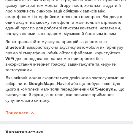
цьому пристрої теж можна. Зі зручності, хочеться згадати й
про можливість синхронізації облікових записів між
смартфоном і інтерфейсом головного пристрою. Входячи в
один акаунт на своєму телефоні та магнітолі, ви отримаєте
єдиний простір для роботи зі списком контактів, нотатками,
нагадуваннями, календарем, музикою й багатьом іншим.
Легко транслюйте музику на пристрій за допомогою
Bluetooth
використовуючи акустику автомобіля як гарнітуру
прямо зі смартфона, обмінюйтеся файлами, користуйтеся
WiFi
для передавання даних між пристроями без
використання інтернет трафіку, завантажуйте та керуйте
застосунками.
Як навігації можна скористатися декількома застосунками на
вибір, чи то
GoogleMaps
, Navitel або що-небудь інше. Для
цього в комплекті магнітоли передбачений
GPS-модуль
, що
виконує ще й функцію антени, яка посилює приймання
супутникового сигналу.
Приховати
Характеристики