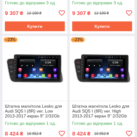
GPS Base
1/16Gb Wi-Fi GPS Base
Готово до відправки 3 од.
Готово до відправки 3 од.
9 307
9 307
₴
₴
12 100 ₴
12 100 ₴
Купити
Купити
–23%
–23%
Штатна магнітола Lesko для
Штатна магнітола Lesko для
Audi SQ5 I (8R) ver. Low
Audi SQ5 I (8R) ver. High
2013-2017 екран 9" 2/32Gb
2013-2017 екран 9" 2/32Gb
Wi-Fi GPS Base
Wi-Fi GPS Base
Готово до відправки 1 од.
Готово до відправки 1 од.
8 424
8 424
₴
₴
10 952 ₴
10 952 ₴