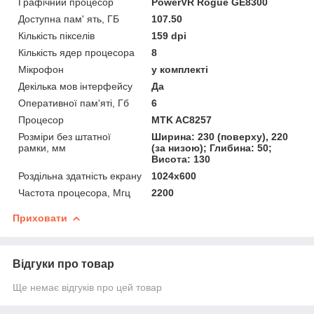
Графічний процесор
PowerVR Rogue GE8300
Доступна пам' ять, ГБ
107.50
Кількість пікселів
159 dpi
Кількість ядер процесора
8
Мікрофон
у комплекті
Декілька мов інтерфейсу
Да
Оперативної пам'яті, Гб
6
Процесор
MTK AC8257
Розміри без штатної
Ширина: 230 (поверху), 220
рамки, мм
(за низою); Глибина: 50;
Висота: 130
Роздільна здатність екрану
1024х600
Частота процесора, Мгц
2200
Приховати
Відгуки про товар
Ще немає відгуків про цей товар