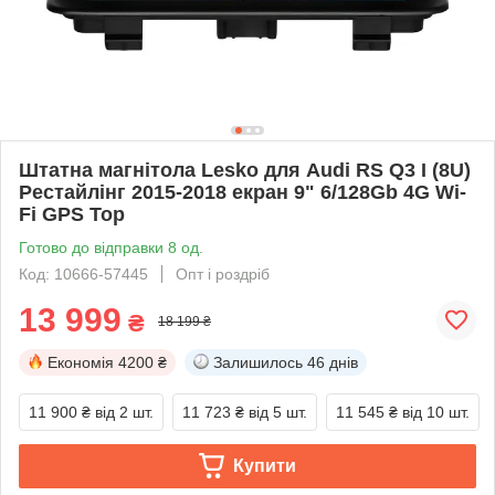
Штатна магнітола Lesko для Audi RS Q3 I (8U)
Рестайлінг 2015-2018 екран 9" 6/128Gb 4G Wi-
Fi GPS Top
Готово до відправки 8 од.
Код: 10666-57445
Опт і роздріб
13 999
₴
18 199 ₴
Економія
4200 ₴
Залишилось
46 днів
11 900 ₴
від 2 шт.
11 723 ₴
від 5 шт.
11 545 ₴
від 10 шт.
Купити