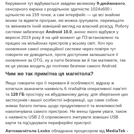
Керування тут відбувається завдяки великому
9-дюймового
,
сенсорного екрана з роздільною здатністю 1024х600 і
щільністю на 159 точок, а сам інтерфейс — це всі знайомі
іконки та віджети програм, які можна групувати, переміщати
та змінювати їхній зовнішній вигляд на власний розсуд. Роботу
системи забезпечує
Android 10.0
, анонс якого відбувся у
вересні 2019 року й на цей момент це ПЗ встановлено та
працює на мільйонах пристроїв у всьому світі. Хоч про
оновлення самої операційної системи через повітря тут
говорити не доводиться, проте доступним залишається її
оновлення за OTG, ну а патчі безпеки ви й так матимете, так
як ця умова входить до політики безпеки самого Android.
Чим же так примітна ця магнітола?
Якщо говорити про її переваги й особливості, відразу ж
хочеться зазначити наявність 6 гігабайтів оперативної пам'яті
та
128 ГБ
простору на вбудованому диску, для зберігання цих
застосунків і вашої особистої інформації, що саме собою
знімає багато питань щодо продуктивності та можливостей
накопичувача самого пристрою. Не менш гідним уваги, також
є наявність USB 2.0 спроможного зчитувати зовнішні USB
карти та під'єднувати периферійні пристрої.
Автомагнітола Lesko
обладнана процесором від
MediaTek -