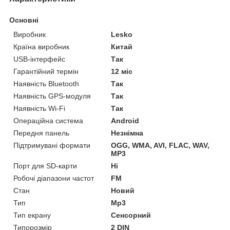
Основні
Виробник
Lesko
Країна виробник
Китай
USB-інтерфейс
Так
Гарантійний термін
12 міс
Наявність Bluetooth
Так
Наявність GPS-модуля
Так
Наявність Wi-Fi
Так
Операційна система
Android
Передня панель
Незнімна
Підтримувані формати
OGG, WMA, AVI, FLAC, WAV,
MP3
Порт для SD-карти
Ні
Робочі діапазони частот
FM
Стан
Новий
Тип
Mp3
Тип екрану
Сенсорний
Типорозмір
2 DIN