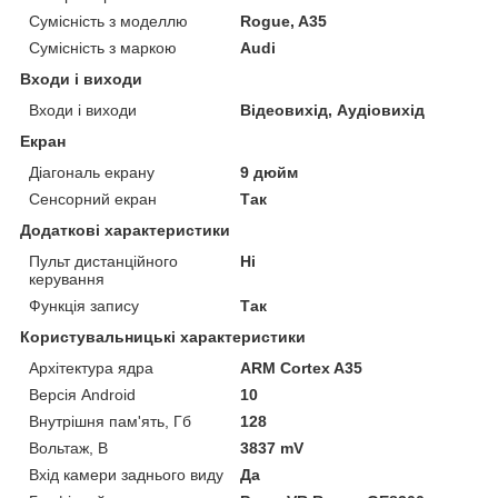
Сумісність з моделлю
Rogue, A35
Сумісність з маркою
Audi
Входи і виходи
Входи і виходи
Відеовихід, Аудіовихід
Екран
Діагональ екрану
9 дюйм
Сенсорний екран
Так
Додаткові характеристики
Пульт дистанційного
Ні
керування
Функція запису
Так
Користувальницькі характеристики
Архітектура ядра
ARM Cortex A35
Версія Android
10
Внутрішня пам'ять, Гб
128
Вольтаж, В
3837 mV
Вхід камери заднього виду
Да