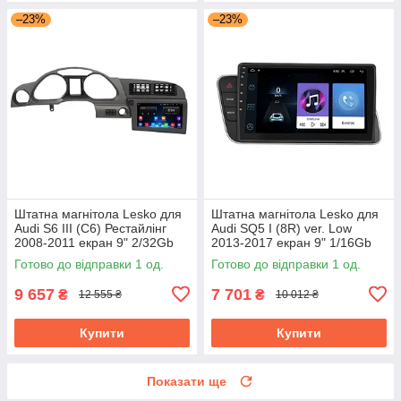
–23%
–23%
Штатна магнітола Lesko для
Штатна магнітола Lesko для
Audi S6 III (C6) Рестайлінг
Audi SQ5 I (8R) ver. Low
2008-2011 екран 9" 2/32Gb
2013-2017 екран 9" 1/16Gb
Wi-Fi GPS Base
Wi-Fi GPS Base
Готово до відправки 1 од.
Готово до відправки 1 од.
9 657
7 701
₴
₴
12 555 ₴
10 012 ₴
Купити
Купити
Показати ще