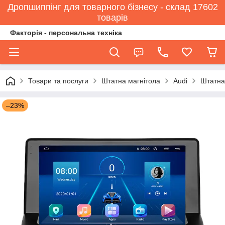
Дропшиппінг для товарного бізнесу - склад 17602
товарів
Факторія - персональна техніка
Товари та послуги
Штатна магнітола
Audi
Штатна 
–23%