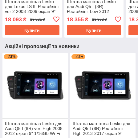
Штатна магнітола Lesko
Штатна магнітола Lesko
Штат
для Lexus LS III Рестайлінг
для Audi Q5 I (8R)
для 
ver 2 2003-2006 екран 9"
Рестайлінг. Low 2012-
2008
6/128Gb 4G Wi-Fi GPS Top
2017г 9" 6/128Gb 4G Wi-Fi
6/12
18 093
18 355
18 
₴
₴
23 521 ₴
23 862 ₴
GPS Top
Купити
Купити
Акційні пропозиції та новинки
–23%
–23%
Штатна магнітола Lesko для
Штатна магнітола Lesko для
Audi Q5 I (8R) ver. High 2008-
Audi Q5 I (8R) Рестайлінг.
2012 екран 9" 1/16Gb Wi-Fi
High 2013-2017 екран 9"