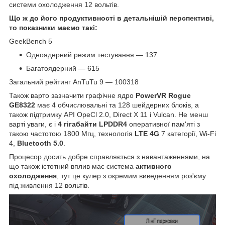
системи охолодження 12 вольтів.
Що ж до його продуктивності в детальнішій перспективі,
то показники маємо такі:
GeekBench 5
Одноядерний режим тестування — 137
Багатоядерний — 615
Загальний рейтинг AnTuTu 9 — 100318
Також варто зазначити графічне ядро
PowerVR Rogue
GE8322
має 4 обчислювальні та 128 шейдерних блоків, а
також підтримку API OpeCl 2.0, Direct X 11 і Vulcan. Не менш
варті уваги, є і
4 гігабайти LPDDR4
оперативної пам'яті з
такою частотою 1800 Мгц, технологія
LTE 4G
7 категорії, Wi-Fi
4,
Bluetooth 5.0
.
Процесор досить добре справляється з навантаженнями, на
що також істотний вплив має система
активного
охолодження
, тут це кулер з окремим виведенням роз'єму
під живлення 12 вольтів.