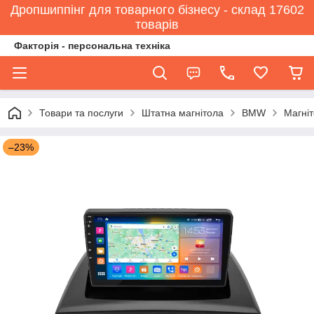
Дропшиппінг для товарного бізнесу - склад 17602
товарів
Факторія - персональна техніка
Товари та послуги
Штатна магнітола
BMW
Магніт
–23%