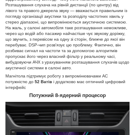
Розташування слухача на рівній дистанції (по центру) від
лівого та правого джерела звуку — вважається правильним із
погляду організації акустики та розподілу частотних хвиль у
стерео діапазоні, що випромінюються акустичною системою.
На жаль, у салоні автомобіля таке розташування неможливе,
через що водій або пасажир найчастіше чує звукову доріжку,
що звучить, з перевісом на одну зі сторін, ближче до якої він
перебуває. DSP-чип розв'язує цю проблему. Фактично, він
розбиває сигнал на частоти та за допомогою алгоритмів
пропускає його через власний фільтр у реальному часі,
вибудовуючи АЧХ з урахуванням розташування слухачів щодо
акустичної системи в салоні авто.
Магнітола підтримує роботу з випромінювачами АС
потужністю до
52 Ватів
і додатково має оптичний цифровий
інтерфейс
Потужний 8-ядерний процесор