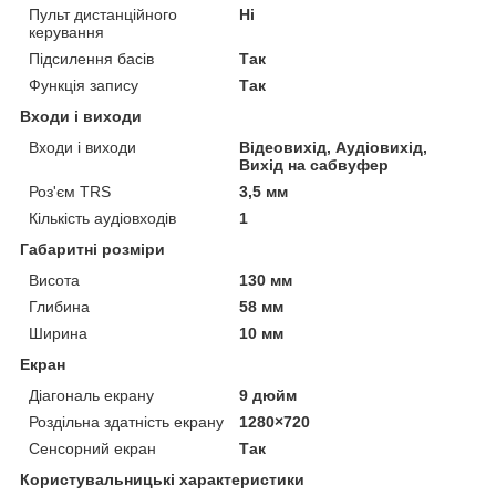
Пульт дистанційного
Ні
керування
Підсилення басів
Так
Функція запису
Так
Входи і виходи
Входи і виходи
Відеовихід, Аудіовихід,
Вихід на сабвуфер
Роз'єм TRS
3,5 мм
Кількість аудіовходів
1
Габаритні розміри
Висота
130 мм
Глибина
58 мм
Ширина
10 мм
Екран
Діагональ екрану
9 дюйм
Роздільна здатність екрану
1280×720
Сенсорний екран
Так
Користувальницькі характеристики