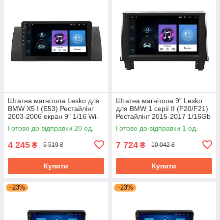
Штатна магнітола Lesko для
Штатна магнітола 9" Lesko
BMW X5 I (E53) Рестайлінг
для BMW 1 серії II (F20/F21)
2003-2006 екран 9" 1/16 Wi-
Рестайлінг 2015-2017 1/16Gb
Fi Base GPS Android БМВ
Wi-Fi GPS Base БМВ
Готово до відправки 20 од.
Готово до відправки 1 од.
4 245
7 724
₴
₴
5 519 ₴
10 042 ₴
Купити
Купити
–23%
–23%