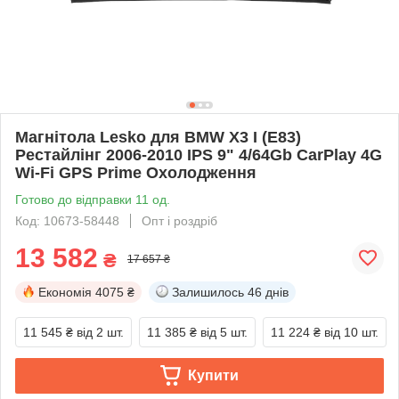
Магнітола Lesko для BMW X3 I (E83)
Рестайлінг 2006-2010 IPS 9" 4/64Gb CarPlay 4G
Wi-Fi GPS Prime Охолодження
Готово до відправки 11 од.
Код: 10673-58448
Опт і роздріб
13 582
₴
17 657 ₴
Економія
4075 ₴
Залишилось
46 днів
11 545 ₴
від 2 шт.
11 385 ₴
від 5 шт.
11 224 ₴
від 10 шт.
Купити