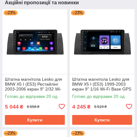
Акційні пропозиції та новинки
–23%
–23%
Штатна магнітола Lesko для
Штатна магнітола Lesko для
BMW X5 I (E53) Рестайлінг
BMW X5 I (E53) 1999-2003
2003-2006 екран 9" 2/32 Wi-
екран 9" 1/16 Wi-Fi Base GPS
Fi Base GPS Android
Android БМВ
Готово до відправки 20 од.
Готово до відправки 20 од.
5 044
4 245
₴
₴
6 558 ₴
5 519 ₴
Купити
Купити
–23%
–23%