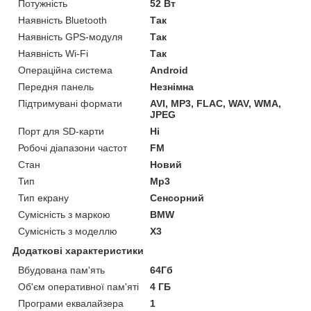
Потужність
52 Вт
Наявність Bluetooth
Так
Наявність GPS-модуля
Так
Наявність Wi-Fi
Так
Операційна система
Android
Передня панель
Незнімна
Підтримувані формати
AVI, MP3, FLAC, WAV, WMA,
JPEG
Порт для SD-карти
Ні
Робочі діапазони частот
FM
Стан
Новий
Тип
Mp3
Тип екрану
Сенсорний
Сумісність з маркою
BMW
Сумісність з моделлю
X3
Додаткові характеристики
Вбудована пам'ять
64Гб
Об'єм оперативної пам'яті
4 ГБ
Програми еквалайзера
1