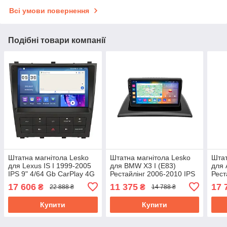
Всі умови повернення
Подібні товари компанії
Штатна магнітола Lesko
Штатна магнітола Lesko
Штат
для Lexus IS I 1999-2005
для BMW X3 I (E83)
для 
IPS 9" 4/64 Gb CarPlay 4G
Рестайлінг 2006-2010 IPS
Рест
Wi-Fi GPS Prime
9" 2/32Gb CarPlay 4G Wi-
9" 4
17 606
11 375
17 
₴
₴
22 888 ₴
14 788 ₴
Fi GPS Prime
Fi G
Купити
Купити