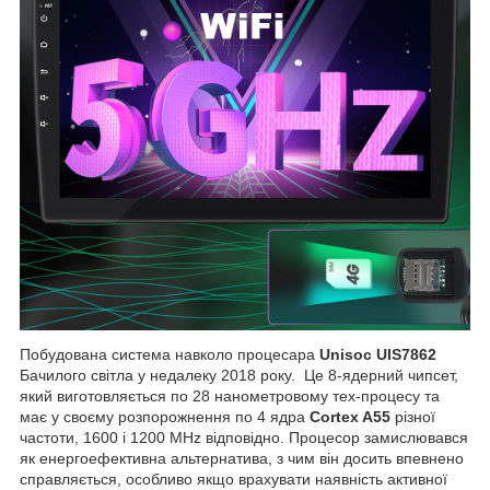
Побудована система навколо процесара
Unisoc UIS7862
Бачилого світла у недалеку 2018 року. Це 8-ядерний чипсет,
який виготовляється по 28 нанометровому тех-процесу та
має у своєму розпорожнення по 4 ядра
Cortex A55
різної
частоти, 1600 і 1200 MHz відповідно. Процесор замислювався
як енергоефективна альтернатива, з чим він досить впевнено
справляється, особливо якщо врахувати наявність активної