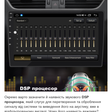
Окремо варто зазначити й наявність звукового
DSP
процесора
, який слугує для перетворення та оброблення
сигналу від системи та виведення його на акустику, вже в
відфільтрованому вигляді. Чому його наявність важлива?