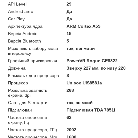
API Level
29
Android авто
Да
Car Play
Да
Архітектура ядра
ARM Cortex A55
Версія Android
15
Версія Bluetooth
5
Можливість вибору мови
так, всі мови
інтерфейсу
Графічний прискорювач
PowerVR Rogue GE8322
Довжина
Зверху 227 мм, по низу 220
Кількість ядер процесора
8
Процесор
Unisoc UIS8581a
Роздільна здатність
268
екрана, dpi
Слот для Sim карти
так, знімний
Підсилювач
Підсилювач TDA 7851l
Частота оновлення
62
екрану, Гц
Частота процесора, ГГц
2002
Частота процесора, Мгц
1600