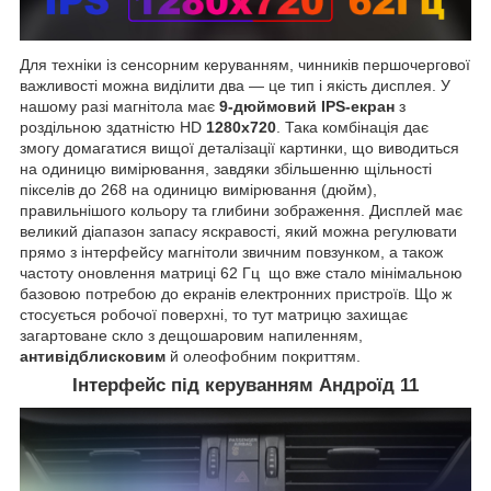
Для техніки із сенсорним керуванням, чинників першочергової
важливості можна виділити два — це тип і якість дисплея. У
нашому разі магнітола має
9-дюймовий IPS-екран
з
роздільною здатністю HD
1280х720
. Така комбінація дає
змогу домагатися вищої деталізації картинки, що виводиться
на одиницю вимірювання, завдяки збільшенню щільності
пікселів до 268 на одиницю вимірювання (дюйм),
правильнішого кольору та глибини зображення. Дисплей має
великий діапазон запасу яскравості, який можна регулювати
прямо з інтерфейсу магнітоли звичним повзунком, а також
частоту оновлення матриці 62 Гц що вже стало мінімальною
базовою потребою до екранів електронних пристроїв. Що ж
стосується робочої поверхні, то тут матрицю захищає
загартоване скло з дещошаровим напиленням,
антивідблисковим
й олеофобним покриттям.
Інтерфейс під керуванням Андроїд 11