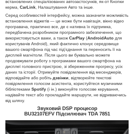
встановлених спеціалізованих автозастосунків, як-от Кнопки
керма,
CarLink
, Налаштування Авто та інше.
Серед особливостей інтерфейсу, можна зазначити можливість
встановлення віджетів — це може бути навігація, вікно відео
програвача, практично все, де є нативна їх підтримка,
передбачена розробником програмного забезпечення, що
використовується вами, а також
CarPlay
(
AndroidAuto
для
користувачів Android), який фактично клонує середовище
вашого смартфона під час під'єднання та переносить її на
дисплей магнітоли. Після цього ви буквально можете
продовжувати роботу з програмами вашого смартфона на
дисплеї головного пристрою, зі збереженням прогресу, усіх
даних та історії. Отримуйте повідомлення від месенджерів,
відповідайте або робіть
дзвінки
, відтворюйте текстові
повідомлення голосом асистента, користуйтеся музичними
бібліотеками
Spotify
(і ін.) виконуйте голосове керування,
надівайте текст або прокладайте маршрути, не відриваючись
від шляху.
Звуковий DSP процесор
BU32107EFV Підсилювач TDA 7851