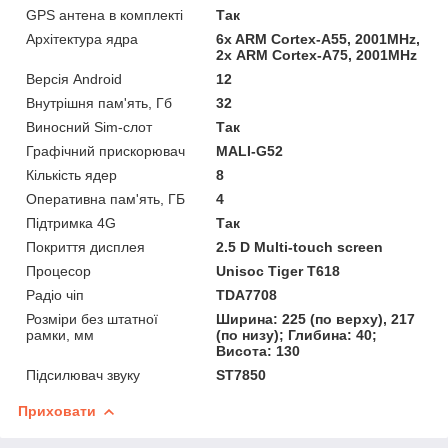
GPS антена в комплекті
Так
Архітектура ядра
6x ARM Cortex-A55, 2001MHz,
2х ARM Cortex-A75, 2001MHz
Версія Android
12
Внутрішня пам'ять, Гб
32
Виносний Sim-слот
Так
Графічний прискорювач
MALI-G52
Кількість ядер
8
Оперативна пам'ять, ГБ
4
Підтримка 4G
Так
Покриття дисплея
2.5 D Multi-touch screen
Процесор
Unisoc Tiger T618
Радіо чіп
TDA7708
Розміри без штатної
Ширина: 225 (по верху), 217
рамки, мм
(по низу); Глибина: 40;
Висота: 130
Підсилювач звуку
ST7850
Приховати