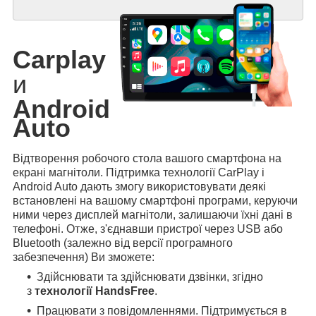
Carplay
и
Android
Auto
Відтворення робочого стола вашого смартфона на
екрані магнітоли. Підтримка технології CarPlay і
Android Auto дають змогу використовувати деякі
встановлені на вашому смартфоні програми, керуючи
ними через дисплей магнітоли, залишаючи їхні дані в
телефоні. Отже, з'єднавши пристрої через USB або
Bluetooth (залежно від версії програмного
забезпечення) Ви зможете:
Здійснювати та здійснювати дзвінки, згідно
з
технології HandsFree
.
Працювати з повідомленнями. Підтримується в