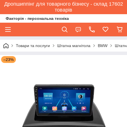
Дропшиппінг для товарного бізнесу - склад 17602
товарів
Факторія - персональна техніка
Товари та послуги
Штатна магнітола
BMW
Штатна
–23%