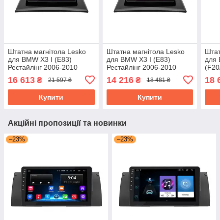
Штатна магнітола Lesko
Штатна магнітола Lesko
Штат
для BMW X3 I (E83)
для BMW X3 I (E83)
для 
Рестайлінг 2006-2010
Рестайлінг 2006-2010
(F20
екран 9" 6/128Gb 4G Wi-Fi
екран 9" 4/32Gb 4G Wi-Fi
екра
16 613
14 216
18 
₴
₴
21 597 ₴
18 481 ₴
GPS Top
GPS Top
GPS
Купити
Купити
Акційні пропозиції та новинки
–23%
–23%