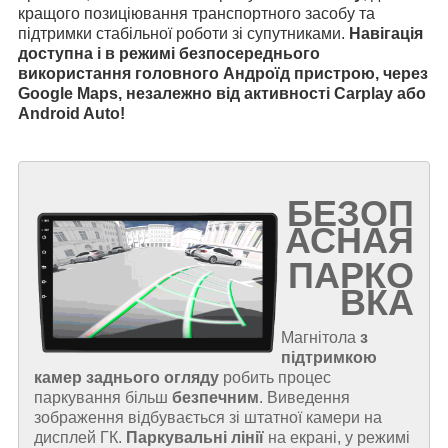
кращого позиціювання транспортного засобу та
підтримки стабільної роботи зі супутниками.
Навігація
доступна і в режимі безпосереднього
використання головного Андроїд пристрою, через
Google Maps, незалежно від активності Carplay або
Android Auto!
БЕЗОП
АСНАЯ
ПАРКО
ВКА
Магнітола
з
підтримкою
камер заднього огляду
робить процес
паркування більш
безпечним
. Виведення
зображення відбувається зі штатної камери на
дисплей ГК.
Паркувальні лінії
на екрані, у режимі