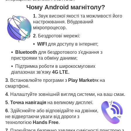
Чому Android магнітолу?
1
. Звук високої якості та можливості його
настроювання. Вбудований
мікропроцесор.
2
. Бездротові мережі:
WIFI
для доступу в інтернет;
Bluetooth
для бездротового з'єднання з
пристроями та обміну даними;
Підтримка роботи в широкосмугових
діапазонах зв'язку
4G LTE.
3
.
Встановлюйте програми з
Play Market
як на
смартфоні.
4
.
Налаштуйте зовнішній вигляд системи, на ваш смак.
5
.
Точна навігація
на великому дисплеї
.
6
.
Здійснюйте або відповідайте на дзвінки,
не відвертаючи уваги від дороги з
технологією
Hands Free
.
7
. Паркуйтеся безпечно завдяки сумісності пристрою з