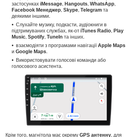
застосунках
iMessage
,
Hangouts
,
WhatsApp
,
Facebook Менеджер
,
Skype
,
Telegram
та
деякими іншими.
Слухайте музику, подкасти, аудіокниги в
підтримуваних службах, як-от
iTunes Radio
,
Play
Music
,
Spotify
,
TuneIn
та інших.
взаємодіяти з програмами навігації
Apple Maps
и
Google Maps
.
Використовувати голосові команди або
голосового асистента.
Крім того, магнітола має окрему
GPS антенну
, для