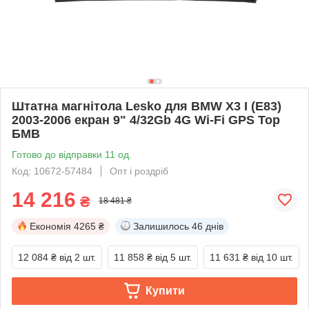
Штатна магнітола Lesko для BMW X3 I (E83)
2003-2006 екран 9" 4/32Gb 4G Wi-Fi GPS Top
БМВ
Готово до відправки 11 од.
Код: 10672-57484
Опт і роздріб
14 216
₴
18 481 ₴
Економія
4265 ₴
Залишилось
46 днів
12 084 ₴
від 2 шт.
11 858 ₴
від 5 шт.
11 631 ₴
від 10 шт.
Купити