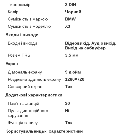
Типорозмір
2 DIN
Колір
Чорний
Сумісність з маркою
BMW
Сумісність з моделлю
X3
Входи і виходи
Входи і виходи
Відеовихід, Аудіовихід,
Вихід на сабвуфер
Роз'єм TRS
3,5 мм
Екран
Діагональ екрану
9 дюйм
Роздільна здатність екрану
1280×720
Сенсорний екран
Так
Додаткові характеристики
Пам'ять станцій
30
Пульт дистанційного
Ні
керування
Функція запису
Так
Користувальницькі характеристики