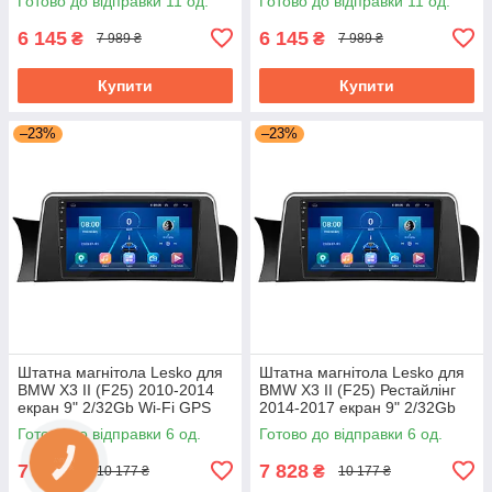
Готово до відправки 11 од.
Готово до відправки 11 од.
6 145
6 145
₴
₴
7 989 ₴
7 989 ₴
Купити
Купити
–23%
–23%
Штатна магнітола Lesko для
Штатна магнітола Lesko для
BMW X3 II (F25) 2010-2014
BMW X3 II (F25) Рестайлінг
екран 9" 2/32Gb Wi-Fi GPS
2014-2017 екран 9" 2/32Gb
Base БМВ
Wi-Fi GPS Base БМВ
Готово до відправки 6 од.
Готово до відправки 6 од.
7 828
7 828
₴
₴
10 177 ₴
10 177 ₴