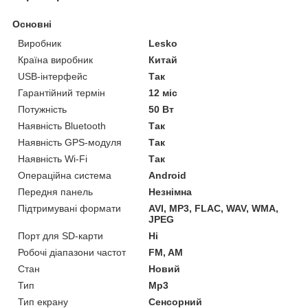
Основні
Виробник
Lesko
Країна виробник
Китай
USB-інтерфейс
Так
Гарантійний термін
12 міс
Потужність
50 Вт
Наявність Bluetooth
Так
Наявність GPS-модуля
Так
Наявність Wi-Fi
Так
Операційна система
Android
Передня панель
Незнімна
Підтримувані формати
AVI, MP3, FLAC, WAV, WMA,
JPEG
Порт для SD-карти
Ні
Робочі діапазони частот
FM, AM
Стан
Новий
Тип
Mp3
Тип екрану
Сенсорний