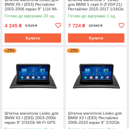
BMW X5 I (E53) Рестайлінг
для BMW 1 серії II (F20/F21)
2003-2006 екран 9" 1/16 Wi-
Рестайлінг 2015-2017 1/16Gb
Fi Base GPS Android БМВ
Wi-Fi GPS Base БМВ
Готово до відправки 20 од.
Готово до відправки 1 од.
4 245
7 724
₴
₴
5 519 ₴
10 042 ₴
Купити
Купити
–23%
–23%
Штатна магнітола Lesko для
Штатна магнітола Lesko для
BMW X3 I (E83) 2003-2006г
BMW X3 I (E83) Рестайлінг
екран 9" 2/32Gb Wi-Fi GPS
2006-2010 екран 9" 2/32Gb
Base БМВ
Wi-Fi GPS Base БМВ