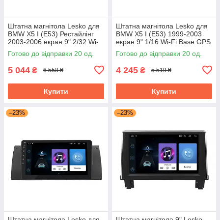
Штатна магнітола Lesko для
Штатна магнітола Lesko для
BMW X5 I (E53) Рестайлінг
BMW X5 I (E53) 1999-2003
2003-2006 екран 9" 2/32 Wi-
екран 9" 1/16 Wi-Fi Base GPS
Fi Base GPS Android
Android БМВ
Готово до відправки 20 од.
Готово до відправки 20 од.
5 044
4 245
₴
₴
6 558 ₴
5 519 ₴
Купити
Купити
–23%
–23%
Штатна магнітола Lesko для
Штатна магнітола 9" Lesko