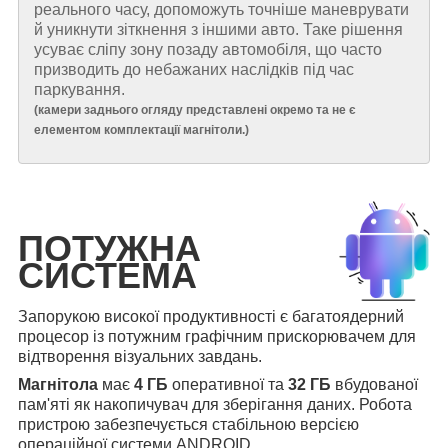
реального часу, допоможуть точніше маневрувати
й уникнути зіткнення з іншими авто. Таке рішення
усуває сліпу зону позаду автомобіля, що часто
призводить до небажаних наслідків під час
паркування.
(
камери заднього огляду представлені окремо та не є
елементом комплектації магнітоли.
)
ПОТУЖНА
СИСТЕМА
Запорукою високої продуктивності є багатоядерний
процесор із потужним графічним прискорювачем для
відтворення візуальних завдань.
Магнітола
має
4 ГБ
оперативної та
32 ГБ
вбудованої
пам'яті як накопичувач для зберігання даних. Робота
пристрою забезпечується стабільною версією
операційної системи ANDROID.