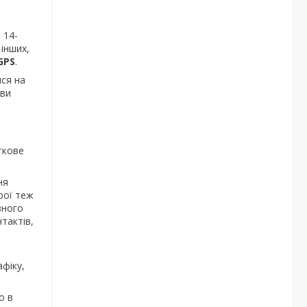
 14-
 інших,
GPS
.
ися на
 ви
ткове
ня
рої теж
вного
тактів,
фіку,
о в