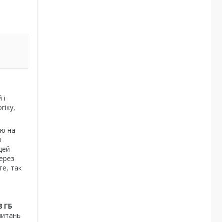
 і
гіку,
тю на
й
цей
ерез
те, так
8 ГБ
питань