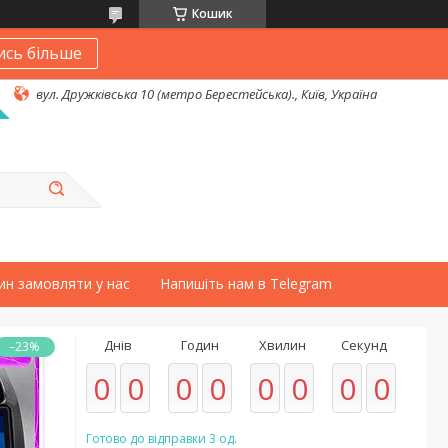
Кошик
ись більше
вул. Дружківська 10 (метро Берестейська)., Київ, Україна
ин замовляти у нас
Напишіть нам в Telegram
Днів
Годин
Хвилин
Секунд
–23%
0
0
0
0
0
0
0
0
Готово до відправки 3 од.