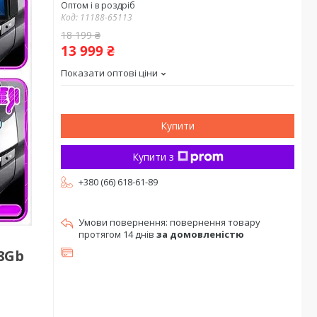
Оптом і в роздріб
Код:
11188-65113
18 199 ₴
13 999 ₴
Показати оптові ціни
Купити
Купити з
+380 (66) 618-61-89
повернення товару
протягом 14 днів
за домовленістю
28Gb