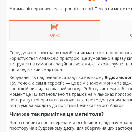
У компанії підключені електронні платежі. Тепер ви можете
Опис
Х
Серед усього спектра автомобільних магнітол, пропонован
користуються ANDROID-пристрою. Це зумовлено відразу кіл
інструментів самої операційної системи, а також зручність 
що й будь-який смартфон.
Керування тут відбувається завдяки великому
9-дюймовог
159 точок, а сам інтерфейс — це всім знайомі іконки та від
зовнішній вигляд на власний розсуд. Роботу системи забез
момент це ПЗ встановлено та працює на мільйонах пристроїв
повітря тут говорити не доводиться, проте доступним залиш
як ця умова входить до політики безпеки самого Android.
Чим же так примітна ця магнітола?
Якщо говорити про її переваги й особливості, відразу ж хоч
простору на вбудованому диску, для зберігання цих застосу