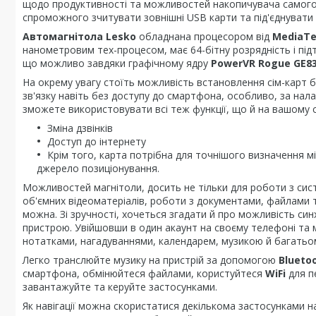
щодо продуктивності та можливостей накопичувача самого п
спроможного зчитувати зовнішні USB карти та під'єднувати 
Автомагнітола Lesko
обладнана процесором від
MediaTe
нанометровим тех-процесом, має 64-бітну розрядність і підтр
що можливо завдяки графічному ядру
PowerVR Rogue GE8
На окрему увагу стоїть можливість встановлення сім-карт 
зв'язку навіть без доступу до смартфона, особливо, за нал
зможете використовувати всі теж функції, що й на вашому 
Зміна дзвінків
Доступ до інтернету
Крім того, карта потрібна для точнішого визначення м
джерело позиціонування.
Можливостей магнітоли, досить не тільки для роботи з сис
об'ємних відеоматеріалів, роботи з документами, файлами та
можна. Зі зручності, хочеться згадати й про можливість си
пристрою. Увійшовши в один акаунт на своєму телефоні та м
нотатками, нагадуваннями, календарем, музикою й багатьо
Легко транслюйте музику на пристрій за допомогою
Blueto
смартфона, обмінюйтеся файлами, користуйтеся
WiFi
для п
завантажуйте та керуйте застосунками.
Як навігації можна скористатися декількома застосунками на