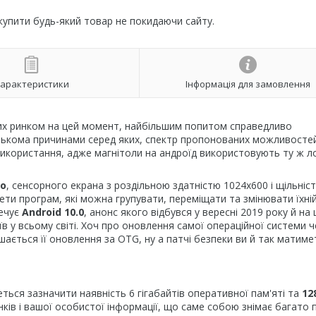
 купити будь-який товар не покидаючи сайту.
арактеристики
Інформація для замовлення
их ринком на цей момент, найбільшим попитом справедливо
ькома причинами серед яких, спектр пропонованих можливостей
використання, адже магнітоли на андроїд використовують ту ж ло
о
, сенсорного екрана з роздільною здатністю 1024х600 і щільніс
жети програм, які можна групувати, переміщати та змінювати їхні
печує
Android 10.0
, анонс якого відбувся у вересні 2019 року й на 
 у всьому світі. Хоч про оновлення самої операційної системи ч
ається її оновлення за OTG, ну а патчі безпеки ви й так матиме
еться зазначити наявність 6 гігабайтів оперативної пам'яті та
12
нків і вашої особистої інформації, що саме собою знімає багато 