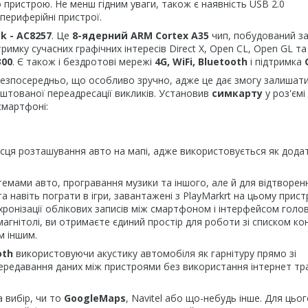
ристрою. Не менш гідним уваги, також є наявність USB 2.0
периферійні пристрої.
k - AC8257
. Це
8-ядерний ARM Cortex A35
чип, побудований за
имку сучасних графічних інтересів Direct X, Open CL, Open GL та
300
. Є також і бездротові мережі
4G, WiFi, Bluetooth
і підтримка
безпосередньо, що особливо зручно, адже це дає змогу залишат
аштованої переадресації викликів. Установив
симкарту
у роз'ємі
смартфоні:
ісця розташування авто на мапі, адже використовується як дода
темами авто, програвання музики та іншого, але й для відтворен
 навіть пограти в ігри, завантажені з PlayMarkrt на цьому прист
нхронізації облікових записів між смартфоном і інтерфейсом голо
агнітолі, ви отримаєте єдиний простір для роботи зі списком кон
м іншим.
oth
використовуючи акустику автомобіля як гарнітуру прямо зі
ередавання даних між пристроями без використання інтернет тра
 вибір, чи то
GoogleMaps
, Navitel або що-небудь інше. Для цьог