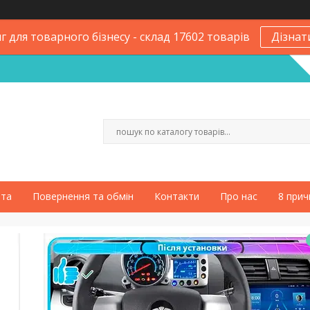
 для товарного бізнесу - склад 17602 товарів
Дізнат
ата
Повернення та обмін
Контакти
Про нас
8 прич