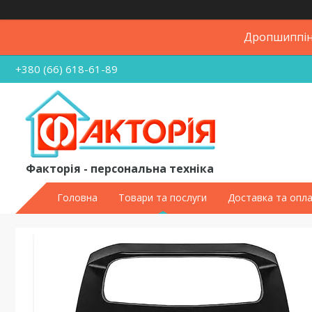
Дропшиппінг
+380 (66) 618-61-89
Факторія - персональна техніка
Головна
Товари та послуги
Доставка та опл