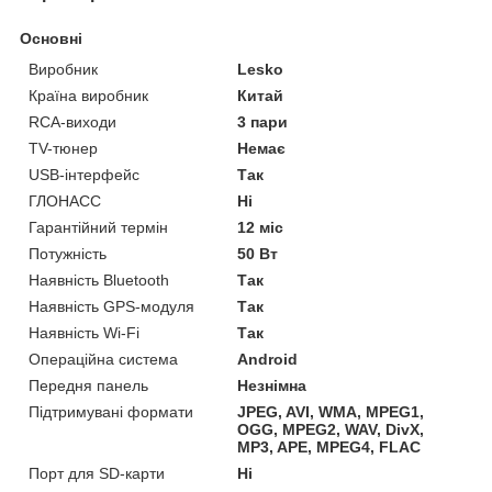
Основні
Виробник
Lesko
Країна виробник
Китай
RCA-виходи
3 пари
TV-тюнер
Немає
USB-інтерфейс
Так
ГЛОНАСС
Ні
Гарантійний термін
12 міс
Потужність
50 Вт
Наявність Bluetooth
Так
Наявність GPS-модуля
Так
Наявність Wi-Fi
Так
Операційна система
Android
Передня панель
Незнімна
Підтримувані формати
JPEG, AVI, WMA, MPEG1,
OGG, MPEG2, WAV, DivX,
MP3, APE, MPEG4, FLAC
Порт для SD-карти
Ні