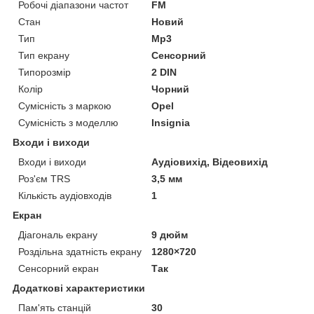
Робочі діапазони частот
FM
Стан
Новий
Тип
Mp3
Тип екрану
Сенсорний
Типорозмір
2 DIN
Колір
Чорний
Сумісність з маркою
Opel
Сумісність з моделлю
Insignia
Входи і виходи
Входи і виходи
Аудіовихід, Відеовихід
Роз'єм TRS
3,5 мм
Кількість аудіовходів
1
Екран
Діагональ екрану
9 дюйм
Роздільна здатність екрану
1280×720
Сенсорний екран
Так
Додаткові характеристики
Пам'ять станцій
30