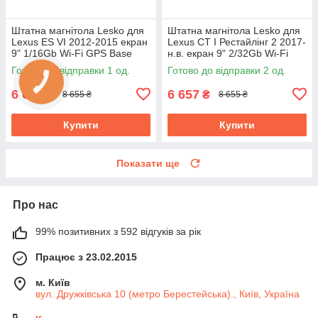
Штатна магнітола Lesko для
Штатна магнітола Lesko для
Lexus ES VI 2012-2015 екран
Lexus CT I Рестайлінг 2 2017-
9" 1/16Gb Wi-Fi GPS Base
н.в. екран 9" 2/32Gb Wi-Fi
GPS Base
Готово до відправки 1 од.
Готово до відправки 2 од.
6 657
6 657
₴
₴
8 655 ₴
8 655 ₴
Купити
Купити
Показати ще
Про нас
99% позитивних з 592 відгуків за рік
Працює з 23.02.2015
м. Київ
вул. Дружківська 10 (метро Берестейська)., Київ, Україна