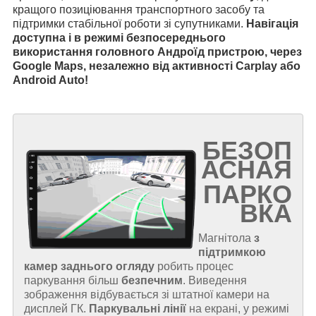
кращого позиціювання транспортного засобу та
підтримки стабільної роботи зі супутниками.
Навігація
доступна і в режимі безпосереднього
використання головного Андроїд пристрою, через
Google Maps, незалежно від активності Carplay або
Android Auto!
БЕЗОП
АСНАЯ
ПАРКО
ВКА
Магнітола
з
підтримкою
камер заднього огляду
робить процес
паркування більш
безпечним
. Виведення
зображення відбувається зі штатної камери на
дисплей ГК.
Паркувальні лінії
на екрані, у режимі