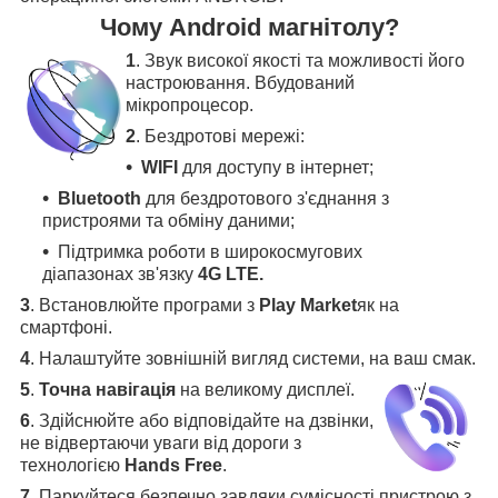
Чому Android магнітолу?
1
. Звук високої якості та можливості його
настроювання. Вбудований
мікропроцесор.
2
. Бездротові мережі:
WIFI
для доступу в інтернет;
Bluetooth
для бездротового з'єднання з
пристроями та обміну даними;
Підтримка роботи в широкосмугових
діапазонах зв'язку
4G LTE.
3
.
Встановлюйте програми з
Play Market
як на
смартфоні.
4
.
Налаштуйте зовнішній вигляд системи, на ваш смак.
5
.
Точна навігація
на великому дисплеї
.
6
.
Здійснюйте або відповідайте на дзвінки,
не відвертаючи уваги від дороги з
технологією
Hands Free
.
7
. Паркуйтеся безпечно завдяки сумісності пристрою з