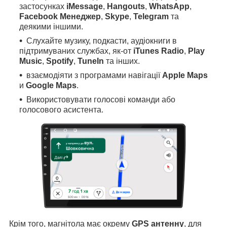
застосунках
iMessage
,
Hangouts
,
WhatsApp
,
Facebook Менеджер
,
Skype
,
Telegram
та
деякими іншими.
Слухайте музику, подкасти, аудіокниги в
підтримуваних службах, як-от
iTunes Radio
,
Play
Music
,
Spotify
,
TuneIn
та інших.
взаємодіяти з програмами навігації
Apple Maps
и
Google Maps
.
Використовувати голосові команди або
голосового асистента.
Крім того, магнітола має окрему
GPS антенну
, для