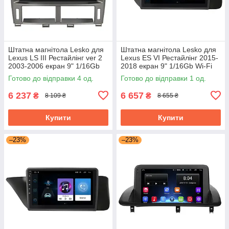
Штатна магнітола Lesko для
Штатна магнітола Lesko для
Lexus LS III Рестайлінг ver 2
Lexus ES VI Рестайлінг 2015-
2003-2006 екран 9" 1/16Gb
2018 екран 9" 1/16Gb Wi-Fi
Wi-Fi GPS Base
GPS Base
Готово до відправки 4 од.
Готово до відправки 1 од.
6 237
6 657
₴
₴
8 109 ₴
8 655 ₴
Купити
Купити
–23%
–23%