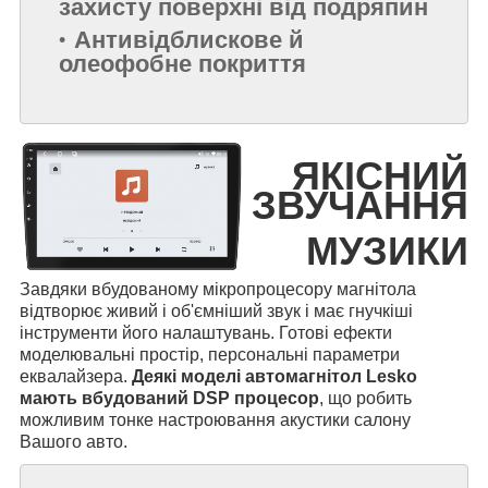
захисту поверхні від подряпин
Антивідблискове й
олеофобне покриття
ЯКІСНИЙ
ЗВУЧАННЯ
МУЗИКИ
Завдяки вбудованому мікропроцесору магнітола
відтворює живий і об'ємніший звук і має гнучкіші
інструменти його налаштувань. Готові ефекти
моделювальні простір, персональні параметри
еквалайзера.
Деякі моделі автомагнітол Lesko
мають вбудований DSP процесор
, що робить
можливим тонке настроювання акустики салону
Вашого авто.