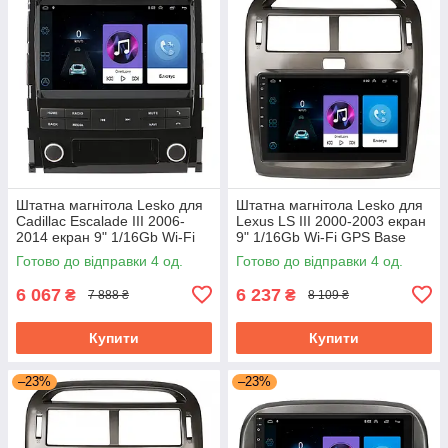
Штатна магнітола Lesko для
Штатна магнітола Lesko для
Cadillac Escalade III 2006-
Lexus LS III 2000-2003 екран
2014 екран 9" 1/16Gb Wi-Fi
9" 1/16Gb Wi-Fi GPS Base
GPS Base Каміллак Ескалейд
Готово до відправки 4 од.
Готово до відправки 4 од.
6 067
6 237
₴
₴
7 888 ₴
8 109 ₴
Купити
Купити
–23%
–23%