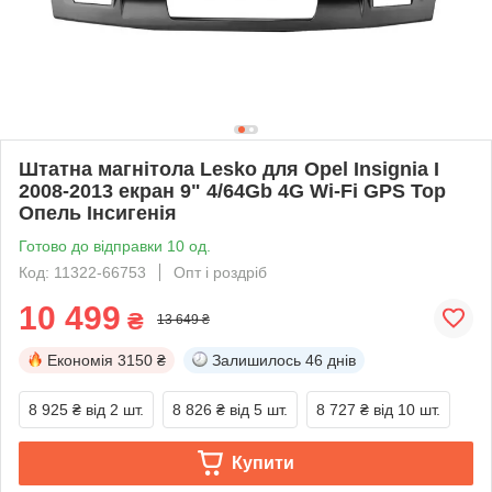
Штатна магнітола Lesko для Opel Insignia I
2008-2013 екран 9" 4/64Gb 4G Wi-Fi GPS Top
Опель Інсигенія
Готово до відправки 10 од.
Код: 11322-66753
Опт і роздріб
10 499
₴
13 649 ₴
Економія
3150 ₴
Залишилось
46 днів
8 925 ₴
від 2 шт.
8 826 ₴
від 5 шт.
8 727 ₴
від 10 шт.
Купити