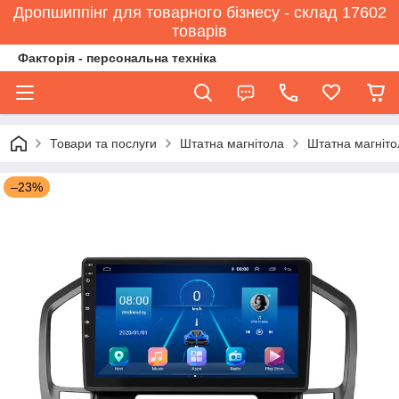
Дропшиппінг для товарного бізнесу - склад 17602
товарів
Факторія - персональна техніка
Товари та послуги
Штатна магнітола
Штатна магніто
–23%