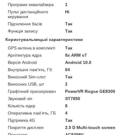
Програми еквалайзера
1
Пульт дистанційного
Ні
керування
Підсилення басів
Так
Функція запису
Так
Користувальницькі характеристики
GPS антена в комплекті
Так
Архітектура ядра
8х ARM v7
Версія Android
Android 10.0
Внутрішня пам'ять, Гб
64
Виносний Sim-слот
Так
Виносних USB, шт
2
Графічний прискорювач
PowerVR Rogue GE8300
Звуковий чіп
ST7850
Кількість ядер
8
Оперативна пам'ять, ГБ
4
Підтримка 4G
Так
Покриття дисплея
2.5 D Multi-touch screen
Процесор
AC8259V