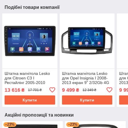
Подібні товари компанії
Штатна магнітола Lesko
Штатна магнітола Lesko
Штат
для Citroen C3 I
для Opel Insignia I 2008-
для 
Рестайлінг 2005-2010
2013 екран 9" 2/32Gb 4G
2013
екран 9" 4/64Gb/4G/ Wi-Fi/
Wi-Fi GPS Top Опель
Wi-F
13 616
9 499
9 9
₴
₴
17 701 ₴
12 349 ₴
CarPlay Top GPS
Інсигенія
Інси
Купити
Купити
Акційні пропозиції та новинки
–23%
–23%