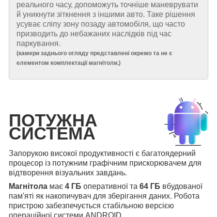
реального часу, допоможуть точніше маневрувати
й уникнути зіткнення з іншими авто. Таке рішення
усуває сліпу зону позаду автомобіля, що часто
призводить до небажаних наслідків під час
паркування.
(
камери заднього огляду представлені окремо та не є
елементом комплектації магнітоли.
)
ПОТУЖНА
СИСТЕМА
Запорукою високої продуктивності є багатоядерний
процесор із потужним графічним прискорювачем для
відтворення візуальних завдань.
Магнітола
має
4 ГБ
оперативної та
64 ГБ
вбудованої
пам'яті як накопичувач для зберігання даних. Робота
пристрою забезпечується стабільною версією
операційної системи ANDROID.