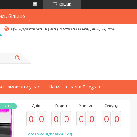
Кошик
ись більше
вул. Дружківська 10 (метро Берестейська)., Київ, Україна
ин замовляти у нас
Напишіть нам в Telegram
Днів
Годин
Хвилин
Секунд
–23%
0
0
0
0
0
0
0
0
Готово до відправки 7 од.