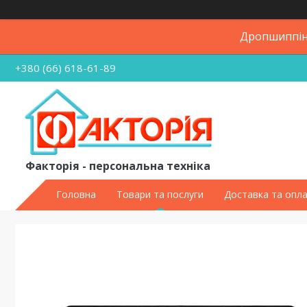
Дропшиппінг
+380 (66) 618-61-89
Факторія - персональна техніка
Головна
Товари та послуги
Доставка та опл