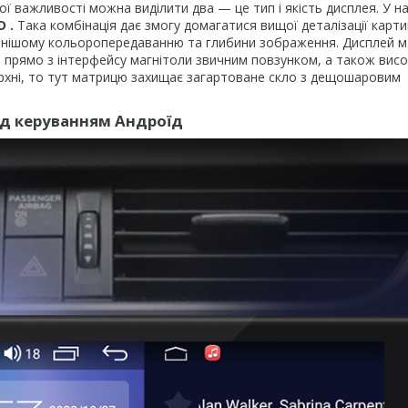
ої важливості можна виділити два — це тип і якість дисплея. У 
D
.
Така комбінація дає змогу домагатися вищої деталізації карт
ильнішому кольоропередаванню та глибини зображення. Дисплей м
и прямо з інтерфейсу магнітоли звичним повзунком, а також висо
рхні, то тут матрицю захищає загартоване скло з дещошаровим
ід керуванням Андроїд