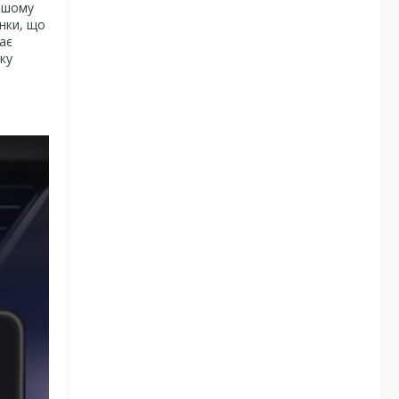
нашому
инки, що
ає
ку