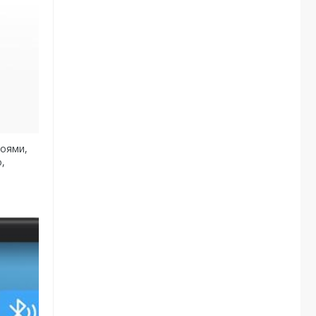
роями,
,