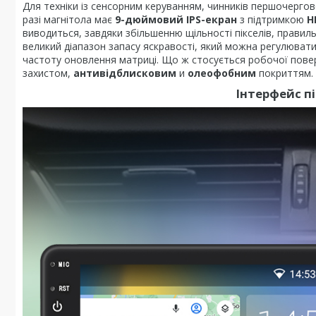
Для техніки із сенсорним керуванням, чинників першочергов
разі магнітола має
9-дюймовий IPS-екран
з підтримкою
H
виводиться, завдяки збільшенню щільності пікселів, прав
великий діапазон запасу яскравості, який можна регулюват
частоту оновлення матриці. Що ж стосується робочої пове
захистом,
антивідблисковим
и
олеофобним
покриттям.
Інтерфейс п