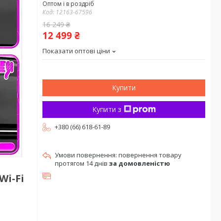
Оптом і в роздріб
Код:
12163-67596
16 249 ₴
12 499 ₴
Показати оптові ціни
Купити
Купити з
+380 (66) 618-61-89
повернення товару
протягом 14 днів
за домовленістю
Wi-Fi