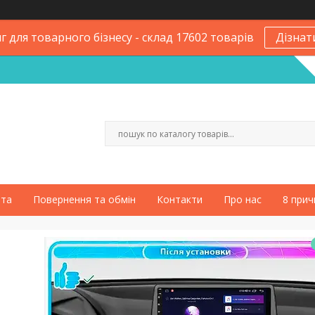
 для товарного бізнесу - склад 17602 товарів
Дізнат
ата
Повернення та обмін
Контакти
Про нас
8 прич