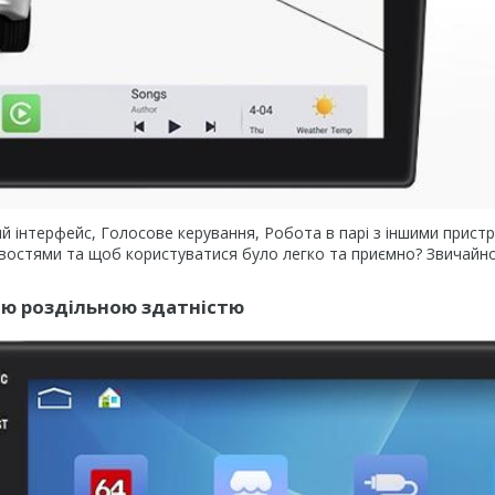
чний інтерфейс, Голосове керування, Робота в парі з іншими прист
ивостями та щоб користуватися було легко та приємно? Звичайно
кою роздільною здатністю