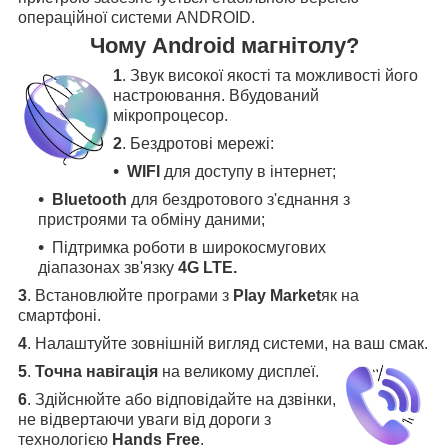
операційної системи ANDROID.
Чому Android магнітолу?
1
. Звук високої якості та можливості його
настроювання. Вбудований
мікропроцесор.
2
. Бездротові мережі:
WIFI
для доступу в інтернет;
Bluetooth
для бездротового з'єднання з
пристроями та обміну даними;
Підтримка роботи в широкосмугових
діапазонах зв'язку
4G LTE.
3
.
Встановлюйте програми з
Play Market
як на
смартфоні.
4
.
Налаштуйте зовнішній вигляд системи, на ваш смак.
5
.
Точна навігація
на великому дисплеї
.
6
.
Здійснюйте або відповідайте на дзвінки,
не відвертаючи уваги від дороги з
технологією
Hands Free
.