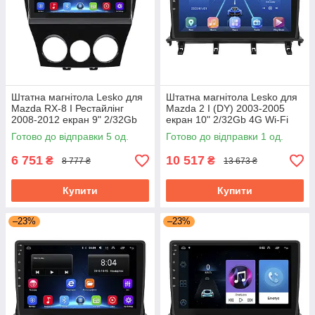
Штатна магнітола Lesko для
Штатна магнітола Lesko для
Mazda RX-8 I Рестайлінг
Mazda 2 I (DY) 2003-2005
2008-2012 екран 9" 2/32Gb
екран 10" 2/32Gb 4G Wi-Fi
Wi-Fi GPS Base Мазда
GPS Top Мазда
Готово до відправки 5 од.
Готово до відправки 1 од.
6 751
10 517
₴
₴
8 777 ₴
13 673 ₴
Купити
Купити
–23%
–23%