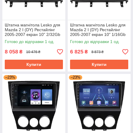
Штатна магнітола Lesko для
Штатна магнітола Lesko для
Mazda 2 I (DY) Рестайлінг
Mazda 2 I (DY) Рестайлінг
2005-2007 екран 10" 2/32Gb
2005-2007 екран 10" 1/16Gb
Wi-Fi GPS Base Мазда
Wi-Fi GPS Base Мазда
Готово до відправки 1 од.
Готово до відправки 1 од.
8 058
6 825
₴
₴
10 476 ₴
8 873 ₴
Купити
Купити
–23%
–23%