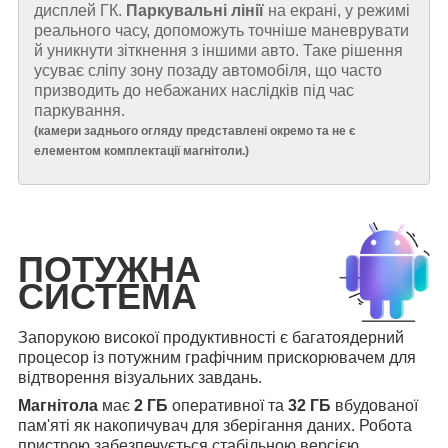
дисплей ГК.
Паркувальні лінії
на екрані, у режимі
реального часу, допоможуть точніше маневрувати
й уникнути зіткнення з іншими авто. Таке рішення
усуває сліпу зону позаду автомобіля, що часто
призводить до небажаних наслідків під час
паркування.
(
камери заднього огляду представлені окремо та не є
елементом комплектації магнітоли.
)
ПОТУЖНА
СИСТЕМА
Запорукою високої продуктивності є багатоядерний
процесор із потужним графічним прискорювачем для
відтворення візуальних завдань.
Магнітола
має
2 ГБ
оперативної та
32 ГБ
вбудованої
пам'яті як накопичувач для зберігання даних. Робота
пристрою забезпечується стабільною версією