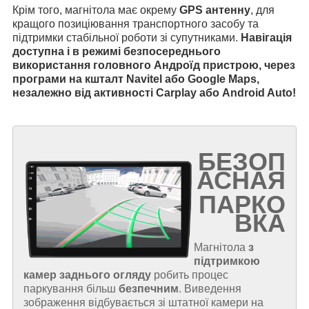
Крім того, магнітола має окрему
GPS антенну
, для
кращого позиціювання транспортного засобу та
підтримки стабільної роботи зі супутниками.
Навігація
доступна і в режимі безпосереднього
використання головного Андроїд пристрою, через
програми на кшталт Navitel або Google Maps,
незалежно від активності Carplay або Android Auto!
БЕЗОП
АСНАЯ
ПАРКО
ВКА
Магнітола
з
підтримкою
камер заднього огляду
робить процес
паркування більш
безпечним
. Виведення
зображення відбувається зі штатної камери на