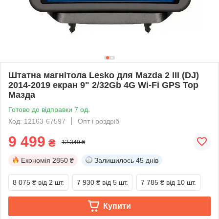
Штатна магнітола Lesko для Mazda 2 III (DJ)
2014-2019 екран 9" 2/32Gb 4G Wi-Fi GPS Top
Мазда
Готово до відправки 7 од.
Код: 12163-67597
Опт і роздріб
9 499
₴
12 349 ₴
Економія
2850 ₴
Залишилось
45 днів
8 075 ₴
від 2 шт.
7 930 ₴
від 5 шт.
7 785 ₴
від 10 шт.
Купити