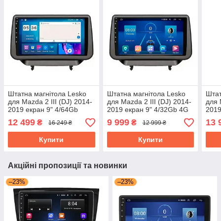
Штатна магнітола Lesko
Штатна магнітола Lesko
Штат
для Mazda 2 III (DJ) 2014-
для Mazda 2 III (DJ) 2014-
для 
2019 екран 9" 4/64Gb
2019 екран 9" 4/32Gb 4G
2019
CarPlay 4G Wi-Fi GPS
Wi-Fi GPS Top Мазда
Wi-F
12 499
9 999
13 
₴
₴
16 249 ₴
12 999 ₴
Prime Мазда
Купити
Купити
Акційні пропозиції та новинки
–23%
–23%