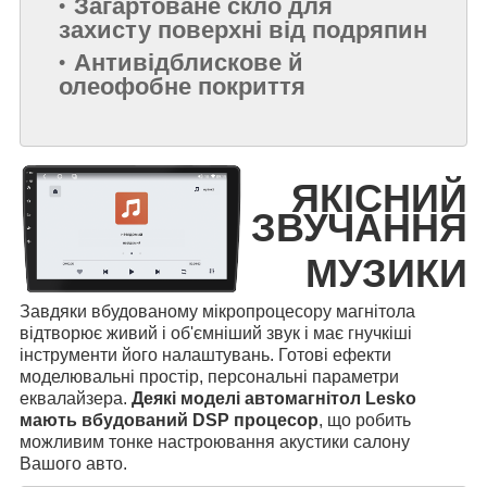
Загартоване скло для
захисту поверхні від подряпин
Антивідблискове й
олеофобне покриття
ЯКІСНИЙ
ЗВУЧАННЯ
МУЗИКИ
Завдяки вбудованому мікропроцесору магнітола
відтворює живий і об'ємніший звук і має гнучкіші
інструменти його налаштувань. Готові ефекти
моделювальні простір, персональні параметри
еквалайзера.
Деякі моделі автомагнітол Lesko
мають вбудований DSP процесор
, що робить
можливим тонке настроювання акустики салону
Вашого авто.