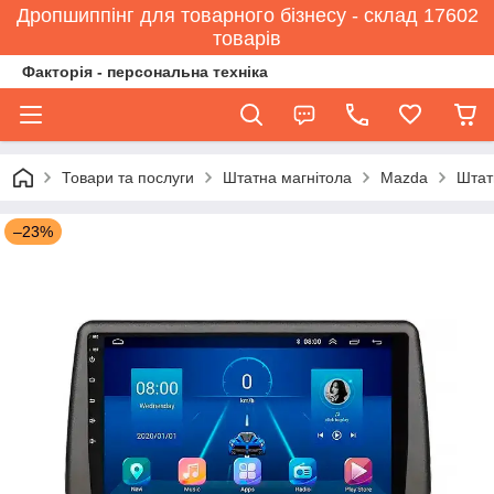
Дропшиппінг для товарного бізнесу - склад 17602
товарів
Факторія - персональна техніка
Товари та послуги
Штатна магнітола
Mazda
Штат
–23%