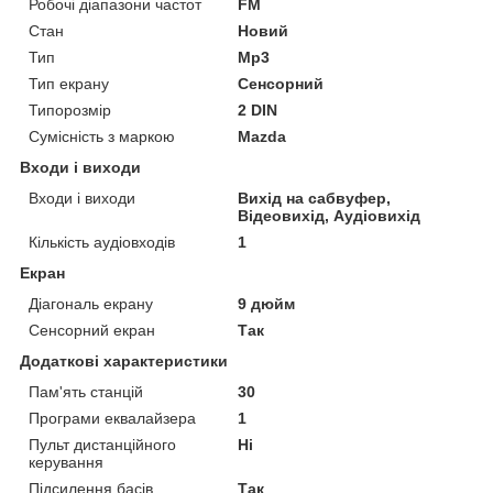
Робочі діапазони частот
FM
Стан
Новий
Тип
Mp3
Тип екрану
Сенсорний
Типорозмір
2 DIN
Сумісність з маркою
Mazda
Входи і виходи
Входи і виходи
Вихід на сабвуфер,
Відеовихід, Аудіовихід
Кількість аудіовходів
1
Екран
Діагональ екрану
9 дюйм
Сенсорний екран
Так
Додаткові характеристики
Пам'ять станцій
30
Програми еквалайзера
1
Пульт дистанційного
Ні
керування
Підсилення басів
Так