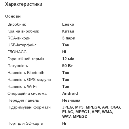
Характеристики
Основні
Виробник
Lesko
Країна виробник
Китай
RCA-виходи
3 пари
USB-інтерфейс
Так
ГЛОНАСС
Ні
Гарантійний термін
12 міс
Потужність
50 Вт
Наявність Bluetooth
Так
Наявність GPS-модуля
Так
Наявність Wi-Fi
Так
Операційна система
Android
Передня панель
Незнімна
Підтримувані формати
JPEG, MP3, MPEG4, AVI, OGG,
FLAC, MPEG1, APE, WMA,
WAV, MPEG2
Порт для SD-карти
Ні