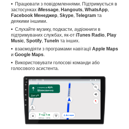
Працювати з повідомленнями. Підтримується в
застосунках
iMessage
,
Hangouts
,
WhatsApp
,
Facebook Менеджер
,
Skype
,
Telegram
та
деякими іншими.
Слухайте музику, подкасти, аудіокниги в
підтримуваних службах, як-от
iTunes Radio
,
Play
Music
,
Spotify
,
TuneIn
та інших.
взаємодіяти з програмами навігації
Apple Maps
и
Google Maps
.
Використовувати голосові команди або
голосового асистента.