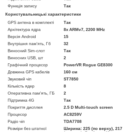
Функція запису
Так
Користувальницькі характеристики
GPS антена в комплекті
Так
Архітектура ядра
8x ARMv7, 2200 MHz
Версія Android
15
Внутрішня пам'ять, Гб
32
Виносний Sim-слот
Так
Виносних USB, шт
2
Графічний процесор
PowerVR Rogue GE8300
Довжина GPS кабелів
160 см
Звуковий чіп
ST7850
Кількість ядер
8
Оперативна пам'ять, ГБ
2
Підтримка 4G
Так
Покриття дисплея
2.5 D Multi-touch screen
Процесор
AC8259V
Радіо чіп
TDA7708
Розміри без штатної
Ширина: 225 (по верху), 217