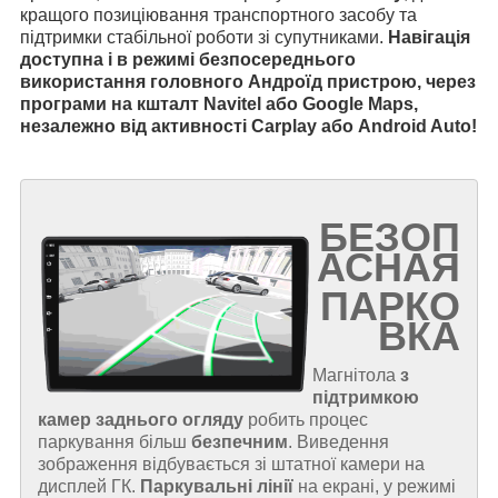
кращого позиціювання транспортного засобу та
підтримки стабільної роботи зі супутниками.
Навігація
доступна і в режимі безпосереднього
використання головного Андроїд пристрою, через
програми на кшталт Navitel або Google Maps,
незалежно від активності Carplay або Android Auto!
БЕЗОП
АСНАЯ
ПАРКО
ВКА
Магнітола
з
підтримкою
камер заднього огляду
робить процес
паркування більш
безпечним
. Виведення
зображення відбувається зі штатної камери на
дисплей ГК.
Паркувальні лінії
на екрані, у режимі