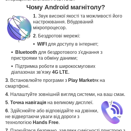
Чому Android магнітолу?
1
. Звук високої якості та можливості його
настроювання. Вбудований
мікропроцесор.
2
. Бездротові мережі:
WIFI
для доступу в інтернет;
Bluetooth
для бездротового з'єднання з
пристроями та обміну даними;
Підтримка роботи в широкосмугових
діапазонах зв'язку
4G LTE.
3
.
Встановлюйте програми з
Play Market
як на
смартфоні.
4
.
Налаштуйте зовнішній вигляд системи, на ваш смак.
5
.
Точна навігація
на великому дисплеї
.
6
.
Здійснюйте або відповідайте на дзвінки,
не відвертаючи уваги від дороги з
технологією
Hands Free
.
7
. Паркуйтеся безпечно, завдяки сумісності пристрою з