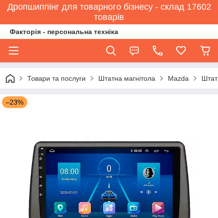
Дропшиппінг для товарного бізнесу - склад 17602
товарів
Факторія - персональна техніка
Товари та послуги
Штатна магнітола
Mazda
Штат
–23%