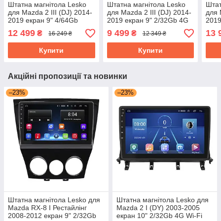
Штатна магнітола Lesko
Штатна магнітола Lesko
Штат
для Mazda 2 III (DJ) 2014-
для Mazda 2 III (DJ) 2014-
для 
2019 екран 9" 4/64Gb
2019 екран 9" 2/32Gb 4G
2019
CarPlay 4G Wi-Fi GPS
Wi-Fi GPS Top Мазда
Wi-F
12 499
9 499
13 
₴
₴
16 249 ₴
12 349 ₴
Prime Мазда
Купити
Купити
Акційні пропозиції та новинки
–23%
–23%
Штатна магнітола Lesko для
Штатна магнітола Lesko для
Mazda RX-8 I Рестайлінг
Mazda 2 I (DY) 2003-2005
2008-2012 екран 9" 2/32Gb
екран 10" 2/32Gb 4G Wi-Fi