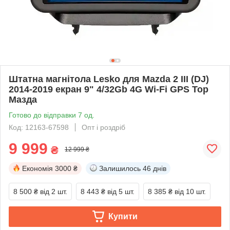
Штатна магнітола Lesko для Mazda 2 III (DJ)
2014-2019 екран 9" 4/32Gb 4G Wi-Fi GPS Top
Мазда
Готово до відправки 7 од.
Код: 12163-67598
Опт і роздріб
9 999
₴
12 999 ₴
Економія
3000 ₴
Залишилось
46 днів
8 500 ₴
від 2 шт.
8 443 ₴
від 5 шт.
8 385 ₴
від 10 шт.
Купити