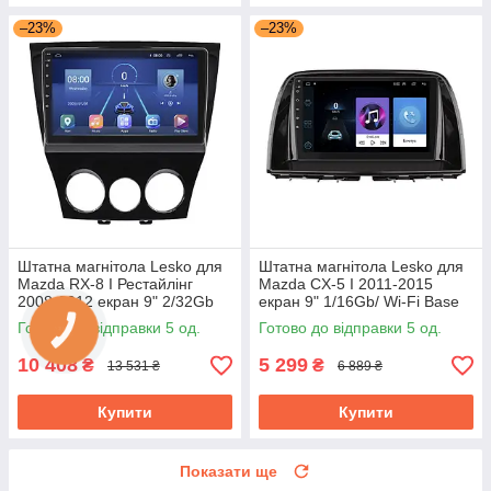
–23%
–23%
Штатна магнітола Lesko для
Штатна магнітола Lesko для
Mazda RX-8 I Рестайлінг
Mazda CX-5 I 2011-2015
2008-2012 екран 9" 2/32Gb
екран 9" 1/16Gb/ Wi-Fi Base
4G Wi-Fi GPS Top Мазда
GPS Android Мазда
Готово до відправки 5 од.
Готово до відправки 5 од.
10 408
5 299
₴
₴
13 531 ₴
6 889 ₴
Купити
Купити
Показати ще