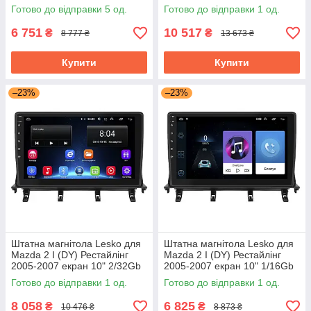
Wi-Fi GPS Base Мазда
GPS Top Мазда
Готово до відправки 5 од.
Готово до відправки 1 од.
6 751
10 517
₴
₴
8 777 ₴
13 673 ₴
Купити
Купити
–23%
–23%
Штатна магнітола Lesko для
Штатна магнітола Lesko для
Mazda 2 I (DY) Рестайлінг
Mazda 2 I (DY) Рестайлінг
2005-2007 екран 10" 2/32Gb
2005-2007 екран 10" 1/16Gb
Wi-Fi GPS Base Мазда
Wi-Fi GPS Base Мазда
Готово до відправки 1 од.
Готово до відправки 1 од.
8 058
6 825
₴
₴
10 476 ₴
8 873 ₴