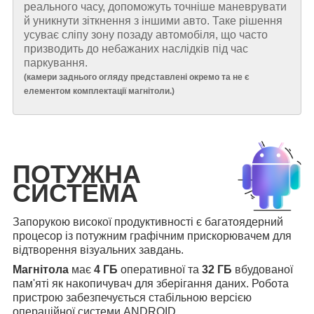
реального часу, допоможуть точніше маневрувати
й уникнути зіткнення з іншими авто. Таке рішення
усуває сліпу зону позаду автомобіля, що часто
призводить до небажаних наслідків під час
паркування.
(
камери заднього огляду представлені окремо та не є
елементом комплектації магнітоли.
)
ПОТУЖНА
СИСТЕМА
Запорукою високої продуктивності є багатоядерний
процесор із потужним графічним прискорювачем для
відтворення візуальних завдань.
Магнітола
має
4 ГБ
оперативної та
32 ГБ
вбудованої
пам'яті як накопичувач для зберігання даних. Робота
пристрою забезпечується стабільною версією
операційної системи ANDROID.