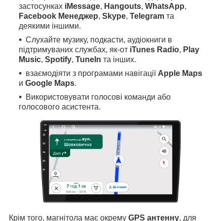
застосунках
iMessage
,
Hangouts
,
WhatsApp
,
Facebook Менеджер
,
Skype
,
Telegram
та
деякими іншими.
Слухайте музику, подкасти, аудіокниги в
підтримуваних службах, як-от
iTunes Radio
,
Play
Music
,
Spotify
,
TuneIn
та інших.
взаємодіяти з програмами навігації
Apple Maps
и
Google Maps
.
Використовувати голосові команди або
голосового асистента.
Крім того, магнітола має окрему
GPS антенну
, для