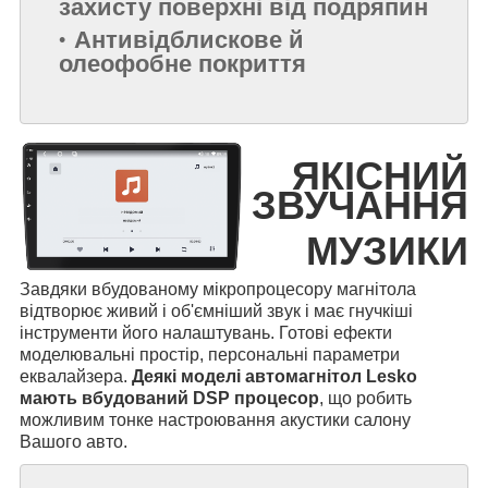
захисту поверхні від подряпин
Антивідблискове й
олеофобне покриття
ЯКІСНИЙ
ЗВУЧАННЯ
МУЗИКИ
Завдяки вбудованому мікропроцесору магнітола
відтворює живий і об'ємніший звук і має гнучкіші
інструменти його налаштувань. Готові ефекти
моделювальні простір, персональні параметри
еквалайзера.
Деякі моделі автомагнітол Lesko
мають вбудований DSP процесор
, що робить
можливим тонке настроювання акустики салону
Вашого авто.