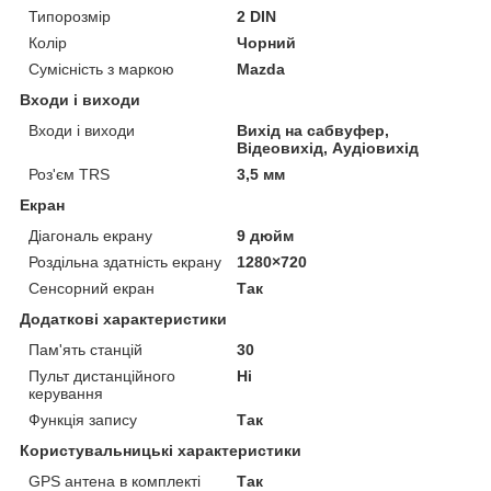
Типорозмір
2 DIN
Колір
Чорний
Сумісність з маркою
Mazda
Входи і виходи
Входи і виходи
Вихід на сабвуфер,
Відеовихід, Аудіовихід
Роз'єм TRS
3,5 мм
Екран
Діагональ екрану
9 дюйм
Роздільна здатність екрану
1280×720
Сенсорний екран
Так
Додаткові характеристики
Пам'ять станцій
30
Пульт дистанційного
Ні
керування
Функція запису
Так
Користувальницькі характеристики
GPS антена в комплекті
Так