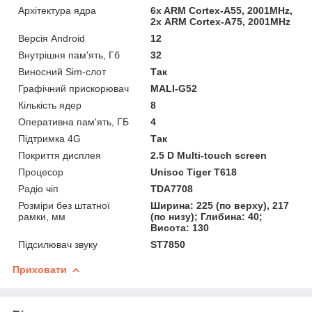
Архітектура ядра
6x ARM Cortex-A55, 2001MHz,
2х ARM Cortex-A75, 2001MHz
Версія Android
12
Внутрішня пам'ять, Гб
32
Виносний Sim-слот
Так
Графічний прискорювач
MALI-G52
Кількість ядер
8
Оперативна пам'ять, ГБ
4
Підтримка 4G
Так
Покриття дисплея
2.5 D Multi-touch screen
Процесор
Unisoc Tiger T618
Радіо чіп
TDA7708
Розміри без штатної
Ширина: 225 (по верху), 217
рамки, мм
(по низу); Глибина: 40;
Висота: 130
Підсилювач звуку
ST7850
Приховати