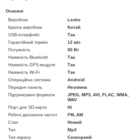
Основні
Виробник
Lesko
Країна виробник
Китай
USB-інтерфейс
Так
Гарантійний термін
12 міс
Потужність
50 Вт
Наявність Bluetooth
Так
Наявність GPS-модуля
Так
Наявність Wi-Fi
Так
Операційна система
Android
Передня панель
Незнімна
Підтримувані формати
JPEG, MP3, AVI, FLAC, WMA,
WAV
Порт для SD-карти
Ні
Робочі діапазони частот
FM, AM
Стан
Новий
Тип
Mp3
Тип екрану
Сенсорний