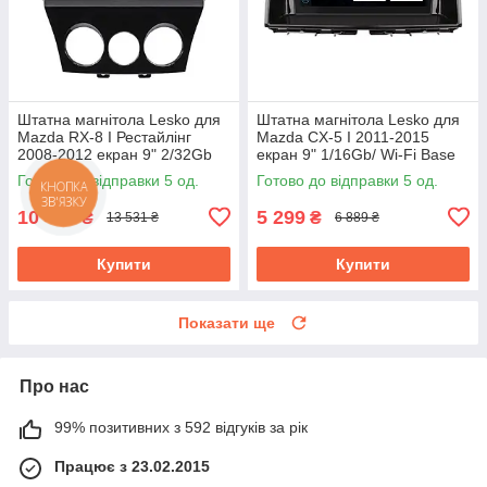
Штатна магнітола Lesko для
Штатна магнітола Lesko для
Mazda RX-8 I Рестайлінг
Mazda CX-5 I 2011-2015
2008-2012 екран 9" 2/32Gb
екран 9" 1/16Gb/ Wi-Fi Base
4G Wi-Fi GPS Top Мазда
GPS Android Мазда
Готово до відправки 5 од.
Готово до відправки 5 од.
КНОПКА
ЗВ'ЯЗКУ
10 408
5 299
₴
₴
13 531 ₴
6 889 ₴
Купити
Купити
Показати ще
Про нас
99% позитивних з 592 відгуків за рік
Працює з 23.02.2015