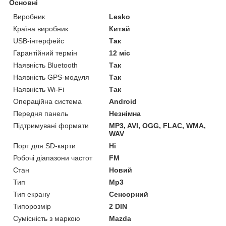
Основні
Виробник
Lesko
Країна виробник
Китай
USB-інтерфейс
Так
Гарантійний термін
12 міс
Наявність Bluetooth
Так
Наявність GPS-модуля
Так
Наявність Wi-Fi
Так
Операційна система
Android
Передня панель
Незнімна
Підтримувані формати
MP3, AVI, OGG, FLAC, WMA,
WAV
Порт для SD-карти
Ні
Робочі діапазони частот
FM
Стан
Новий
Тип
Mp3
Тип екрану
Сенсорний
Типорозмір
2 DIN
Сумісність з маркою
Mazda