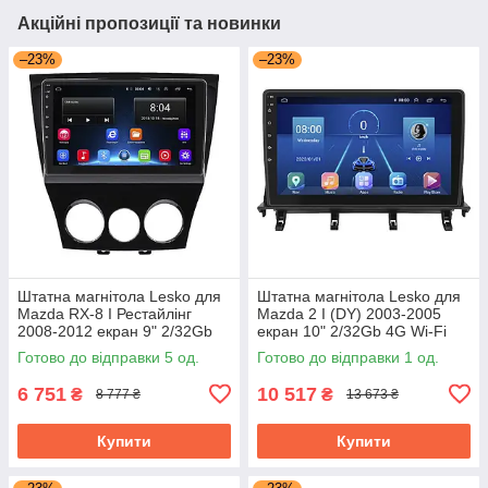
Акційні пропозиції та новинки
–23%
–23%
Штатна магнітола Lesko для
Штатна магнітола Lesko для
Mazda RX-8 I Рестайлінг
Mazda 2 I (DY) 2003-2005
2008-2012 екран 9" 2/32Gb
екран 10" 2/32Gb 4G Wi-Fi
Wi-Fi GPS Base Мазда
GPS Top Мазда
Готово до відправки 5 од.
Готово до відправки 1 од.
6 751
10 517
₴
₴
8 777 ₴
13 673 ₴
Купити
Купити