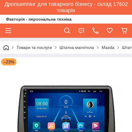
Дропшиппінг для товарного бізнесу - склад 17602
товарів
Факторія - персональна техніка
Товари та послуги
Штатна магнітола
Mazda
Штат
–23%