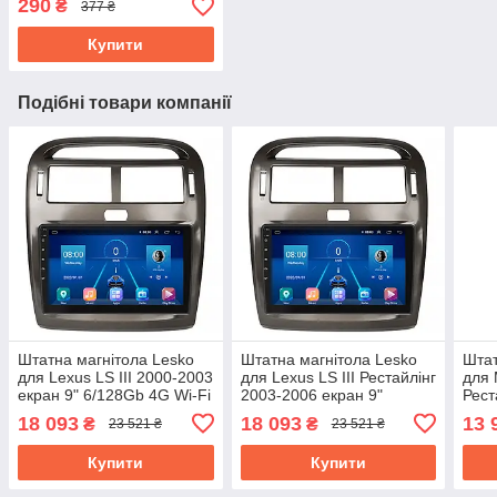
290
₴
377 ₴
Купити
Подібні товари компанії
Штатна магнітола Lesko
Штатна магнітола Lesko
Штат
для Lexus LS III 2000-2003
для Lexus LS III Рестайлінг
для 
екран 9" 6/128Gb 4G Wi-Fi
2003-2006 екран 9"
Рест
GPS Top
6/128Gb 4G Wi-Fi GPS Top
9" 6
18 093
18 093
13 
₴
₴
23 521 ₴
23 521 ₴
Top
Купити
Купити