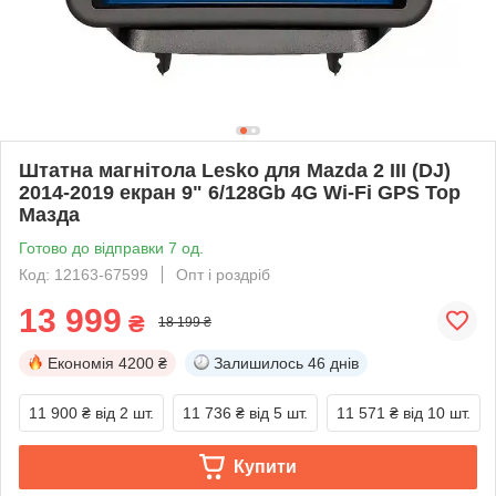
Штатна магнітола Lesko для Mazda 2 III (DJ)
2014-2019 екран 9" 6/128Gb 4G Wi-Fi GPS Top
Мазда
Готово до відправки 7 од.
Код: 12163-67599
Опт і роздріб
13 999
₴
18 199 ₴
Економія
4200 ₴
Залишилось
46 днів
11 900 ₴
від 2 шт.
11 736 ₴
від 5 шт.
11 571 ₴
від 10 шт.
Купити