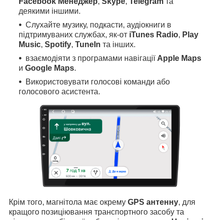
Facebook Менеджер
,
Skype
,
Telegram
та
деякими іншими.
Слухайте музику, подкасти, аудіокниги в
підтримуваних службах, як-от
iTunes Radio
,
Play
Music
,
Spotify
,
TuneIn
та інших.
взаємодіяти з програмами навігації
Apple Maps
и
Google Maps
.
Використовувати голосові команди або
голосового асистента.
Крім того, магнітола має окрему
GPS антенну
, для
кращого позиціювання транспортного засобу та