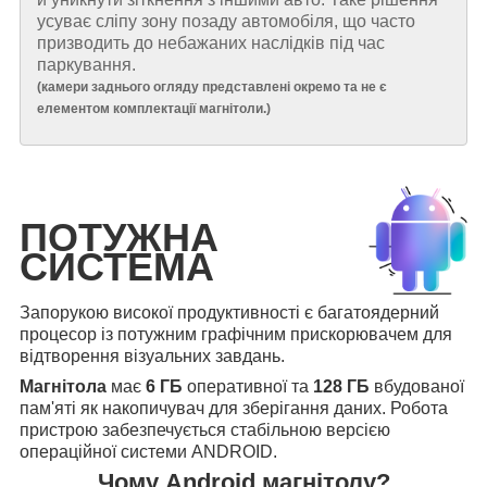
усуває сліпу зону позаду автомобіля, що часто
призводить до небажаних наслідків під час
паркування.
(
камери заднього огляду представлені окремо та не є
елементом комплектації магнітоли.
)
ПОТУЖНА
СИСТЕМА
Запорукою високої продуктивності є багатоядерний
процесор із потужним графічним прискорювачем для
відтворення візуальних завдань.
Магнітола
має
6 ГБ
оперативної та
128 ГБ
вбудованої
пам'яті як накопичувач для зберігання даних. Робота
пристрою забезпечується стабільною версією
операційної системи ANDROID.
Чому Android магнітолу?