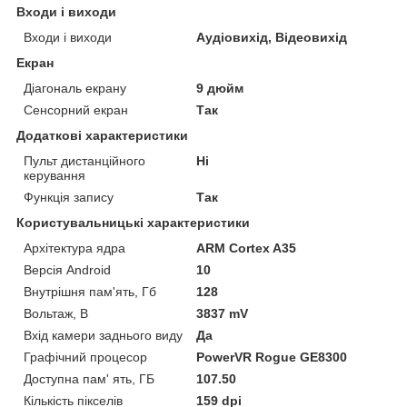
Входи і виходи
Входи і виходи
Аудіовихід, Відеовихід
Екран
Діагональ екрану
9 дюйм
Сенсорний екран
Так
Додаткові характеристики
Пульт дистанційного
Ні
керування
Функція запису
Так
Користувальницькі характеристики
Архітектура ядра
ARM Cortex A35
Версія Android
10
Внутрішня пам'ять, Гб
128
Вольтаж, В
3837 mV
Вхід камери заднього виду
Да
Графічний процесор
PowerVR Rogue GE8300
Доступна пам' ять, ГБ
107.50
Кількість пікселів
159 dpi