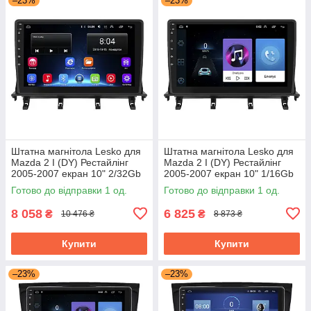
–23%
–23%
Штатна магнітола Lesko для
Штатна магнітола Lesko для
Mazda 2 I (DY) Рестайлінг
Mazda 2 I (DY) Рестайлінг
2005-2007 екран 10" 2/32Gb
2005-2007 екран 10" 1/16Gb
Wi-Fi GPS Base Мазда
Wi-Fi GPS Base Мазда
Готово до відправки 1 од.
Готово до відправки 1 од.
8 058
6 825
₴
₴
10 476 ₴
8 873 ₴
Купити
Купити
–23%
–23%