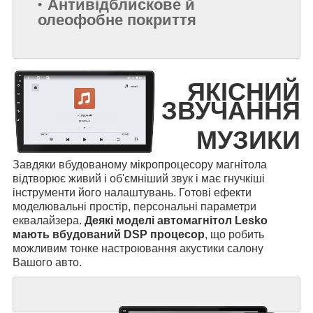
Антивідблискове й
олеофобне покриття
ЯКІСНИЙ
ЗВУЧАННЯ
МУЗИКИ
Завдяки вбудованому мікропроцесору магнітола
відтворює живий і об'ємніший звук і має гнучкіші
інструменти його налаштувань. Готові ефекти
моделювальні простір, персональні параметри
еквалайзера.
Деякі моделі автомагнітол Lesko
мають вбудований DSP процесор
, що робить
можливим тонке настроювання акустики салону
Вашого авто.