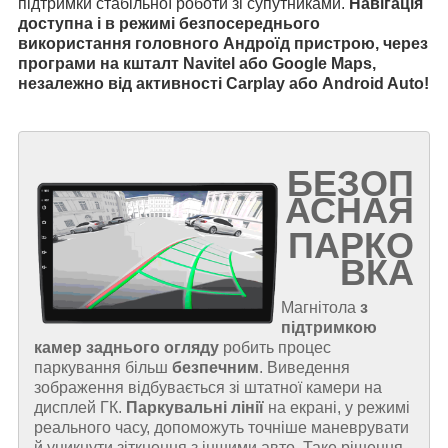
підтримки стабільної роботи зі супутниками.
Навігація
доступна і в режимі безпосереднього
використання головного Андроїд пристрою, через
програми на кшталт Navitel або Google Maps,
незалежно від активності Carplay або Android Auto!
БЕЗОП
АСНАЯ
ПАРКО
ВКА
Магнітола
з
підтримкою
камер заднього огляду
робить процес
паркування більш
безпечним
. Виведення
зображення відбувається зі штатної камери на
дисплей ГК.
Паркувальні лінії
на екрані, у режимі
реального часу, допоможуть точніше маневрувати
й уникнути зіткнення з іншими авто. Таке рішення