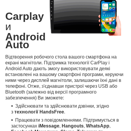
Carplay
и
Android
Auto
Відтворення робочого стола вашого смартфона на
екрані магнітоли. Підтримка технології CarPlay і
Android Auto дають змогу використовувати деякі
встановлені на вашому смартфоні програми, керуючи
ними через дисплей магнітоли, залишаючи їхні дані в
телефоні. Отже, з'єднавши пристрої через USB або
Bluetooth (залежно від версії програмного
забезпечення) Ви зможете:
Здійснювати та здійснювати дзвінки, згідно
з
технології HandsFree
.
Працювати з повідомленнями. Підтримується в
застосунках
iMessage
,
Hangouts
,
WhatsApp
,