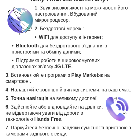
1
. Звук високої якості та можливості його
настроювання. Вбудований
мікропроцесор.
2
. Бездротові мережі:
WIFI
для доступу в інтернет;
Bluetooth
для бездротового з'єднання з
пристроями та обміну даними;
Підтримка роботи в широкосмугових
діапазонах зв'язку
4G LTE.
3
.
Встановлюйте програми з
Play Market
як на
смартфоні.
4
.
Налаштуйте зовнішній вигляд системи, на ваш смак.
5
.
Точна навігація
на великому дисплеї
.
6
.
Здійснюйте або відповідайте на дзвінки,
не відвертаючи уваги від дороги з
технологією
Hands Free
.
7
. Паркуйтеся безпечно, завдяки сумісності пристрою з
камерами заднього огляду
.