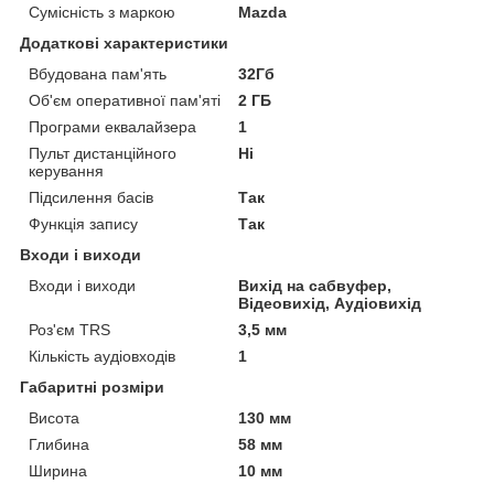
Сумісність з маркою
Mazda
Додаткові характеристики
Вбудована пам'ять
32Гб
Об'єм оперативної пам'яті
2 ГБ
Програми еквалайзера
1
Пульт дистанційного
Ні
керування
Підсилення басів
Так
Функція запису
Так
Входи і виходи
Входи і виходи
Вихід на сабвуфер,
Відеовихід, Аудіовихід
Роз'єм TRS
3,5 мм
Кількість аудіовходів
1
Габаритні розміри
Висота
130 мм
Глибина
58 мм
Ширина
10 мм