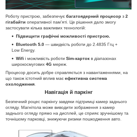
Роботу пристрою, забезпечує
багатоядерний процесор
з
2
гігабайти
оперативної пам'яті. Це рішення дало змогу
застосувати кілька важливих технологій:
Підвищити графічні можливості пристрою.
Bluetooth 5.0
— швидкість роботи до 2.4835 Ггц +
Low Energy.
Wifi
і можливість роботи
Sim-карток
в діапазонах
широкосмугових
4G
мереж.
Процесор досить добре справляється з навантаженнями, на
що також істотний вплив має
ефективна система
охолодження
.
Навігація й паркінг
Безпечний роцес паркінгу завдяки підтримці камер заднього
огляду. Магнітола може виводити зображення з камер
заднього огляду прямо на дисплей, це сприяє зручнішому та
точнішому парковці, знижуючи ризики пошкодження авто.