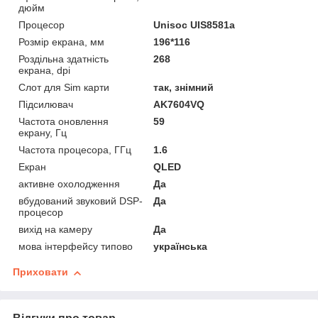
дюйм
Процесор
Unisoc UIS8581a
Розмір екрана, мм
196*116
Роздільна здатність
268
екрана, dpi
Слот для Sim карти
так, знімний
Підсилювач
AK7604VQ
Частота оновлення
59
екрану, Гц
Частота процесора, ГГц
1.6
Екран
QLED
активне охолодження
Да
вбудований звуковий DSP-
Да
процесор
вихід на камеру
Да
мова інтерфейсу типово
українська
Приховати