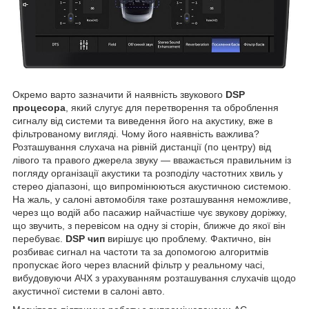
Окремо варто зазначити й наявність звукового
DSP
процесора
, який слугує для перетворення та оброблення
сигналу від системи та виведення його на акустику, вже в
фільтрованому вигляді. Чому його наявність важлива?
Розташування слухача на рівній дистанції (по центру) від
лівого та правого джерела звуку — вважається правильним із
погляду організації акустики та розподілу частотних хвиль у
стерео діапазоні, що випромінюються акустичною системою.
На жаль, у салоні автомобіля таке розташування неможливе,
через що водій або пасажир найчастіше чує звукову доріжку,
що звучить, з перевісом на одну зі сторін, ближче до якої він
перебуває.
DSP чип
вирішує цю проблему. Фактично, він
розбиває сигнал на частоти та за допомогою алгоритмів
пропускає його через власний фільтр у реальному часі,
вибудовуючи АЧХ з урахуванням розташування слухачів щодо
акустичної системи в салоні авто.