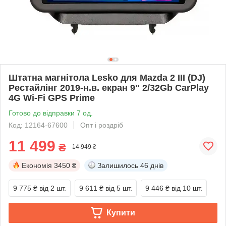
Штатна магнітола Lesko для Mazda 2 III (DJ)
Рестайлінг 2019-н.в. екран 9" 2/32Gb CarPlay
4G Wi-Fi GPS Prime
Готово до відправки 7 од.
Код: 12164-67600
Опт і роздріб
11 499
₴
14 949 ₴
Економія
3450 ₴
Залишилось
46 днів
9 775 ₴
від 2 шт.
9 611 ₴
від 5 шт.
9 446 ₴
від 10 шт.
Купити