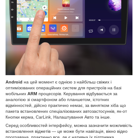
Android
на цей момент є однією з найбільш свіжих і
оптимізованих операційних систем для пристроїв на базі
мобільних
ARM
процесорів. Керування відбувається за
аналогією зі смартфоном або планшетом, істотних
відмінностей, дійсно практично немає, за винятком хіба що
пакета встановлених спеціалізованих автозастосунків, як-от
Кнопки керма, CarLink, Налаштування Авто та інше.
Серед особливостей інтерфейсу, можна зазначити можливість
встановлення віджетів — це може бути навігація, вікно відео
програвача, практично все, де є нативна їх підтримка,