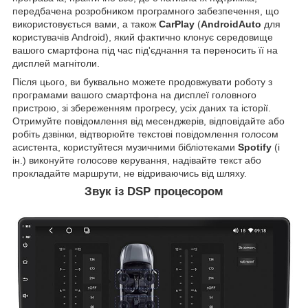
передбачена розробником програмного забезпечення, що
використовується вами, а також
CarPlay
(
AndroidAuto
для
користувачів Android), який фактично клонує середовище
вашого смартфона під час під'єднання та переносить її на
дисплей магнітоли.
Після цього, ви буквально можете продовжувати роботу з
програмами вашого смартфона на дисплеї головного
пристрою, зі збереженням прогресу, усіх даних та історії.
Отримуйте повідомлення від месенджерів, відповідайте або
робіть дзвінки, відтворюйте текстові повідомлення голосом
асистента, користуйтеся музичними бібліотеками
Spotify
(і
ін.) виконуйте голосове керування, надівайте текст або
прокладайте маршрути, не відриваючись від шляху.
Звук із DSP процесором