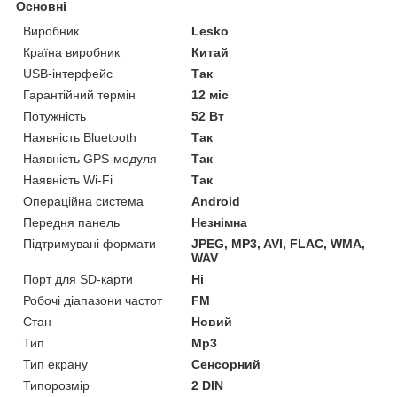
Основні
Виробник
Lesko
Країна виробник
Китай
USB-інтерфейс
Так
Гарантійний термін
12 міс
Потужність
52 Вт
Наявність Bluetooth
Так
Наявність GPS-модуля
Так
Наявність Wi-Fi
Так
Операційна система
Android
Передня панель
Незнімна
Підтримувані формати
JPEG, MP3, AVI, FLAC, WMA,
WAV
Порт для SD-карти
Ні
Робочі діапазони частот
FM
Стан
Новий
Тип
Mp3
Тип екрану
Сенсорний
Типорозмір
2 DIN