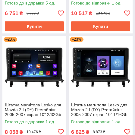
Wi-Fi GPS Base Мазда
GPS Top Мазда
Готово до відправки 5 од.
Готово до відправки 1 од.
6 751
10 517
₴
₴
8 777 ₴
13 673 ₴
Купити
Купити
–23%
–23%
Штатна магнітола Lesko для
Штатна магнітола Lesko для
Mazda 2 I (DY) Рестайлінг
Mazda 2 I (DY) Рестайлінг
2005-2007 екран 10" 2/32Gb
2005-2007 екран 10" 1/16Gb
Wi-Fi GPS Base Мазда
Wi-Fi GPS Base Мазда
Готово до відправки 1 од.
Готово до відправки 1 од.
8 058
6 825
₴
₴
10 476 ₴
8 873 ₴