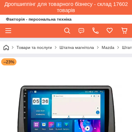
Дропшиппінг для товарного бізнесу - склад 17602
товарів
Факторія - персональна техніка
Товари та послуги
Штатна магнітола
Mazda
Штат
–23%