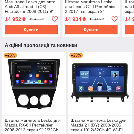
Магнітола Lesko для авто
Штатна магнітола Lesko
Штат
Audi A6 allroad II (C6)
для Lexus CT I Рестайлінг
для 
Рестайлінг 2008-2011г 9"
2 2017-н.в. екран 9"
екра
2/32Gb CarPlay 4G Wi-Fi
4/32Gb 4G Wi-Fi GPS Top
4G W
14 952
14 934
14 
₴
₴
19 438 ₴
19 415 ₴
GPS Prime
Лексус
Купити
Купити
Акційні пропозиції та новинки
–23%
–23%
Штатна магнітола Lesko для
Штатна магнітола Lesko для
Mazda RX-8 I Рестайлінг
Mazda 2 I (DY) 2003-2005
2008-2012 екран 9" 2/32Gb
екран 10" 2/32Gb 4G Wi-Fi