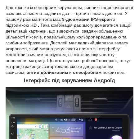
Для техніки із сенсорним керуванням, чинників першочергової
важливості можна виділити два — це тип і якість дисплея. У
нашому разі магнітола має
9-дюймовий IPS-екран
з
підтримкою
HD
.
Така комбінація дає змогу домагатися вищої
деталізації картинки, що виводиться, завдяки збільшенню
щільності пікселів, правильнішому кольоропередаванню та
глибини зображення. Дисплей має великий діапазон запасу
яскравості, який можна регулювати прямо з інтерфейсу
магнітоли звичним повзунком, а також високу частоту
оновлення матриці. Що ж стосується робочої поверхні, то тут
матрицю захищає загартоване скло з дещошаровим
захистом,
антивідблисковим
и
олеофобним
покриттям.
Інтерфейс під керуванням Андроїд