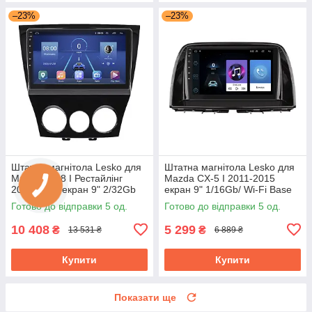
–23%
–23%
Штатна магнітола Lesko для
Штатна магнітола Lesko для
Mazda RX-8 I Рестайлінг
Mazda CX-5 I 2011-2015
2008-2012 екран 9" 2/32Gb
екран 9" 1/16Gb/ Wi-Fi Base
4G Wi-Fi GPS Top Мазда
GPS Android Мазда
Готово до відправки 5 од.
Готово до відправки 5 од.
10 408
5 299
₴
₴
13 531 ₴
6 889 ₴
Купити
Купити
Показати ще