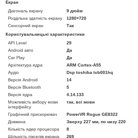
Екран
Діагональ екрану
9 дюйм
Роздільна здатність екрану
1280×720
Сенсорний екран
Так
Користувальницькі характеристики
API Level
29
Android авто
Да
Car Play
Да
Архітектура ядра
ARM Cortex-A55
Аудіо
Dsp toshiba tcb001hq
Версія Android
14
Версія Bluetooth
5
Версія ядра
4.14.133
Можливість вибору мови
так, всі мови
інтерфейсу
Графічний прискорювач
PowerVR Rogue GE8322
Довжина
Зверху 227 мм, по низу 220
Кількість ядер процесора
8
Щільність пікселів екрана,
269