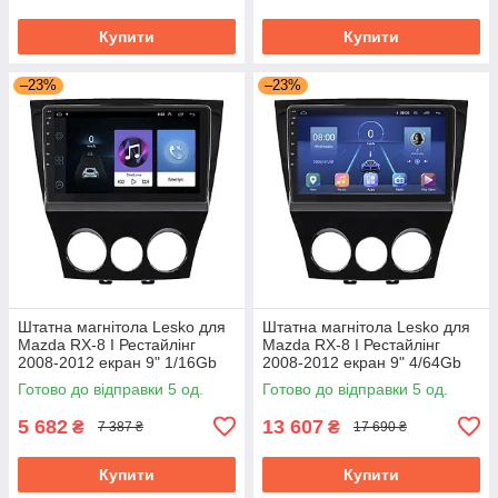
Купити
Купити
–23%
–23%
Штатна магнітола Lesko для
Штатна магнітола Lesko для
Mazda RX-8 I Рестайлінг
Mazda RX-8 I Рестайлінг
2008-2012 екран 9" 1/16Gb
2008-2012 екран 9" 4/64Gb
Wi-Fi GPS Base
4G Wi-Fi GPS Top
Готово до відправки 5 од.
Готово до відправки 5 од.
5 682
13 607
₴
₴
7 387 ₴
17 690 ₴
Купити
Купити