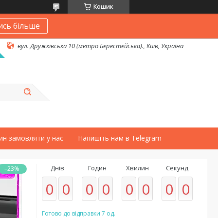
Кошик
ись більше
вул. Дружківська 10 (метро Берестейська)., Київ, Україна
ин замовляти у нас
Напишіть нам в Telegram
Днів
Годин
Хвилин
Секунд
–23%
0
0
0
0
0
0
0
0
Готово до відправки 7 од.