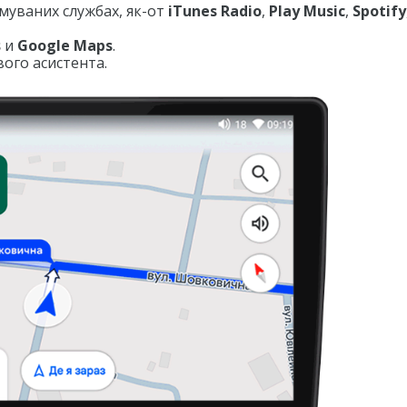
имуваних службах, як-от
iTunes Radio
,
Play Music
,
Spotify
s
и
Google Maps
.
ого асистента.