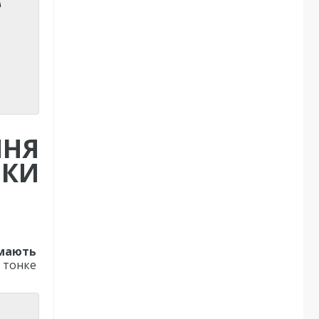
ННЯ
ИКИ
 мають
 тонке