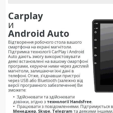
Carplay
и
Android Auto
Відтворення робочого стола вашого
смартфона на екрані магнітоли.
Підтримка технології CarPlay і Android
Auto дають змогу використовувати
деякі встановлені на вашому смартфоні
програми, керуючи ними через дисплей
магнітоли, залишаючи їхні дані в
телефоні. Отже, з'єднавши пристрої
через USB або Bluetooth (залежно від
версії програмного забезпечення) Ви
зможете:
Здійснювати та здійснювати
дзвінки, згідно з
технології HandsFree
.
Працювати з повідомленнями. Підтримується в
Менеджер
,
Skype
,
Telegram
та деякими іншими.