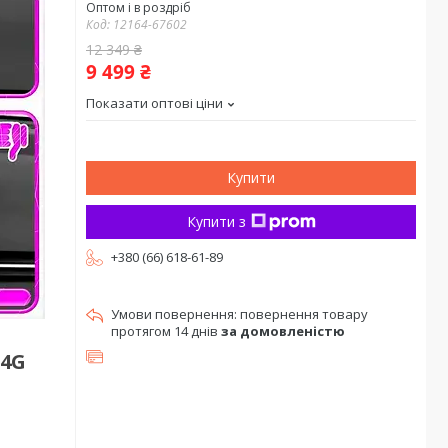
Оптом і в роздріб
Код:
12164-67602
12 349 ₴
9 499 ₴
Показати оптові ціни
Купити
Купити з
+380 (66) 618-61-89
повернення товару
протягом 14 днів
за домовленістю
 4G