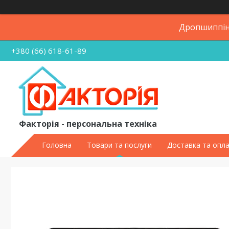
Дропшиппінг
+380 (66) 618-61-89
Факторія - персональна техніка
Головна
Товари та послуги
Доставка та опл