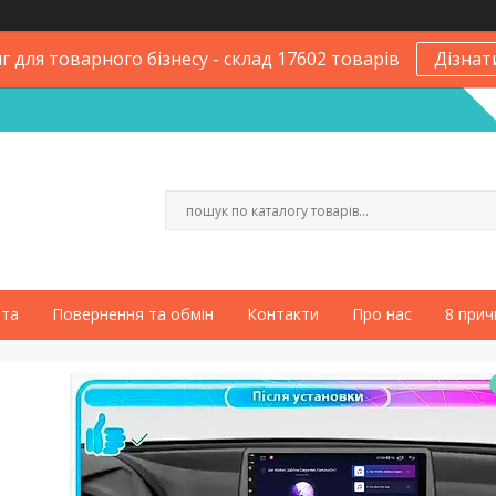
 для товарного бізнесу - склад 17602 товарів
Дізнат
ата
Повернення та обмін
Контакти
Про нас
8 прич