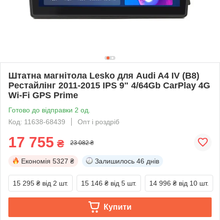
Штатна магнітола Lesko для Audi A4 IV (B8)
Рестайлінг 2011-2015 IPS 9" 4/64Gb CarPlay 4G
Wi-Fi GPS Prime
Готово до відправки 2 од.
Код: 11638-68439
Опт і роздріб
17 755
₴
23 082 ₴
Економія
5327 ₴
Залишилось
46 днів
15 295 ₴
від 2 шт.
15 146 ₴
від 5 шт.
14 996 ₴
від 10 шт.
Купити