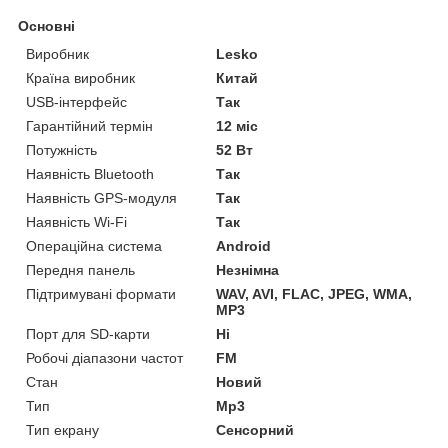
Основні
Виробник
Lesko
Країна виробник
Китай
USB-інтерфейс
Так
Гарантійний термін
12 міс
Потужність
52 Вт
Наявність Bluetooth
Так
Наявність GPS-модуля
Так
Наявність Wi-Fi
Так
Операційна система
Android
Передня панель
Незнімна
Підтримувані формати
WAV, AVI, FLAC, JPEG, WMA,
MP3
Порт для SD-карти
Ні
Робочі діапазони частот
FM
Стан
Новий
Тип
Mp3
Тип екрану
Сенсорний