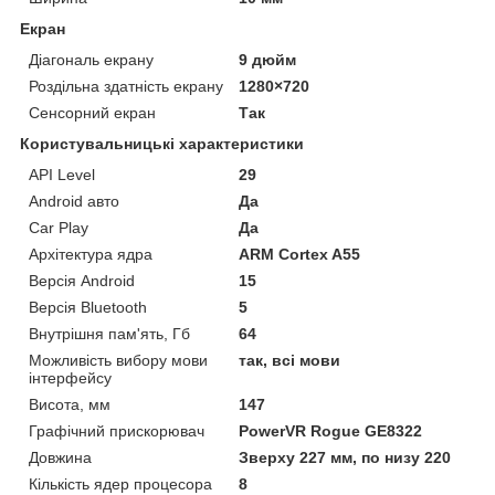
Екран
Діагональ екрану
9 дюйм
Роздільна здатність екрану
1280×720
Сенсорний екран
Так
Користувальницькі характеристики
API Level
29
Android авто
Да
Car Play
Да
Архітектура ядра
ARM Cortex A55
Версія Android
15
Версія Bluetooth
5
Внутрішня пам'ять, Гб
64
Можливість вибору мови
так, всі мови
інтерфейсу
Висота, мм
147
Графічний прискорювач
PowerVR Rogue GE8322
Довжина
Зверху 227 мм, по низу 220
Кількість ядер процесора
8