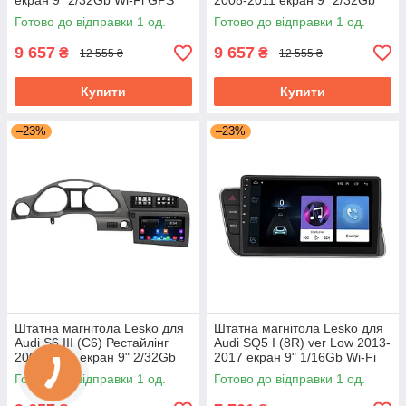
екран 9" 2/32Gb Wi-Fi GPS
2008-2011 екран 9" 2/32Gb
Base
Wi-Fi GPS Base Аудіо
Готово до відправки 1 од.
Готово до відправки 1 од.
9 657
9 657
₴
₴
12 555 ₴
12 555 ₴
Купити
Купити
–23%
–23%
Штатна магнітола Lesko для
Штатна магнітола Lesko для
Audi S6 III (C6) Рестайлінг
Audi SQ5 I (8R) ver Low 2013-
2008-2011 екран 9" 2/32Gb
2017 екран 9" 1/16Gb Wi-Fi
Wi-Fi GPS Base
GPS Base
Готово до відправки 1 од.
Готово до відправки 1 од.