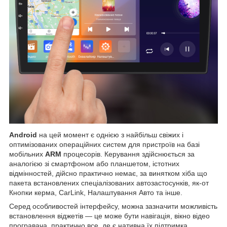
Android
на цей момент є однією з найбільш свіжих і
оптимізованих операційних систем для пристроїв на базі
мобільних
ARM
процесорів. Керування здійснюється за
аналогією зі смартфоном або планшетом, істотних
відмінностей, дійсно практично немає, за винятком хіба що
пакета встановлених спеціалізованих автозастосунків, як-от
Кнопки керма, CarLink, Налаштування Авто та інше.
Серед особливостей інтерфейсу, можна зазначити можливість
встановлення віджетів — це може бути навігація, вікно відео
програвача, практично все, де є нативна їх підтримка,