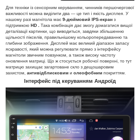
Для техніки із сенсорним керуванням, чинників першочергової
важливості можна виділити два — це тип і якість дисплея. У
нашому разі магнітола має
9-дюймовий IPS-екран
з
підтримкою
HD
.
Така комбінація дає змогу домагатися вищої
деталізації картинки, що виводиться, завдяки збільшенню
щільності пікселів, правильнішому кольоропередаванню та
глибини зображення. Дисплей має великий діапазон запасу
яскравості, який можна регулювати прямо з інтерфейсу
магнітоли звичним повзунком, а також високу частоту
оновлення матриці. Що ж стосується робочої поверхні, то тут
матрицю захищає загартоване скло з дещошаровим
захистом,
антивідблисковим
и
олеофобним
покриттям.
Інтерфейс під керуванням Андроїд