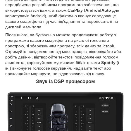
передбачена розробником програмного забезпечення, що
використовується вами, а також
CarPlay
(
AndroidAuto
для
користувачів Android), який фактично клонує середовище
вашого смартфона під час під'єднання та переносить її на
дисплей магнітоли.
Після цього, ви буквально можете продовжувати роботу з
програмами вашого смартфона на дисплеї головного
пристрою, зі збереженням прогресу, всіх даних та історії.
Отримуйте повідомлення від месенджерів, відповідайте або
робіть дзвінки, відтворюйте текстові повідомлення голосом
асистента, користуйтеся музичними бібліотеками
Spotify
(і
ін.) виконуйте голосове керування, надівайте текст або
прокладайте маршрути, не відриваючись від шляху.
Звук із DSP процесором