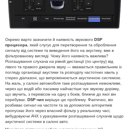
Окремо варто зазначити й наявність звукового
DSP
процесора
, який слугує для перетворення та оброблення
сигналу від системи та виведення його на акустику, вже в
фільтрованому вигляді. Чому його наявність важлива?
Розташування слухача на рівній дистанції (по центру) від
лівого та правого джерела звуку — вважається правильним із
погляду організації акустики та розподілу частотних хвиль у
стерео діапазоні, що випромінюються акустичною системою.
На жаль, у салоні автомобіля таке розташування неможливе,
через що водій або пасажир найчастіше чує звукову доріжку,
що звучить, з перевісом на одну з боків, ближче до якої він
перебуває.
DSP чип
вирішує цю проблему. Фактично, він
розбиває сигнал на частоти та за допомогою алгоритмів
пропускає його через власний фільтр у реальному часі,
вибудовуючи АЧХ з урахуванням розташування слухачів щодо
акустичної системи в салоні авто.