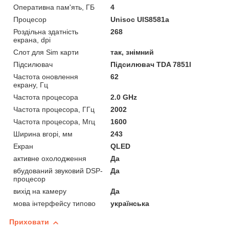
Оперативна пам'ять, ГБ
4
Процесор
Unisoc UIS8581a
Роздільна здатність
268
екрана, dpi
Слот для Sim карти
так, знімний
Підсилювач
Підсилювач TDA 7851l
Частота оновлення
62
екрану, Гц
Частота процесора
2.0 GHz
Частота процесора, ГГц
2002
Частота процесора, Мгц
1600
Ширина вгорі, мм
243
Екран
QLED
активне охолодження
Да
вбудований звуковий DSP-
Да
процесор
вихід на камеру
Да
мова інтерфейсу типово
українська
Приховати