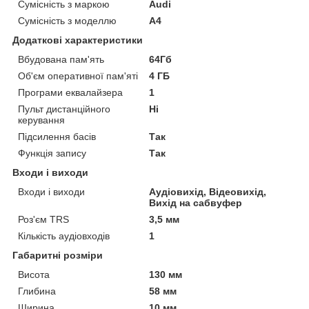
Сумісність з маркою
Audi
Сумісність з моделлю
A4
Додаткові характеристики
Вбудована пам'ять
64Гб
Об'єм оперативної пам'яті
4 ГБ
Програми еквалайзера
1
Пульт дистанційного
Ні
керування
Підсилення басів
Так
Функція запису
Так
Входи і виходи
Входи і виходи
Аудіовихід, Відеовихід,
Вихід на сабвуфер
Роз'єм TRS
3,5 мм
Кількість аудіовходів
1
Габаритні розміри
Висота
130 мм
Глибина
58 мм
Ширина
10 мм