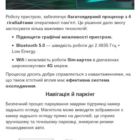
Роботу пристрою, забезпечує
багатоядерний процесор
з
4
гігабайтами
оперативної пам'яті. Це рішення дало змогу
застосувати кілька важливих технологій:
Підвищити графічні можливості пристрою.
Bluetooth 5.0
— швидкість роботи до 2.4835 Ггц +
Low Energy.
Wifi
і можливість роботи
Sim-карток
в діапазонах
широкосмугових
4G
мереж.
Процесор досить добре справляється з навантаженнями, на
що також істотний вплив має
ефективна система
охолодження
.
Навігація й паркінг
Безпечний процес паркування завдяки підтримці камер
заднього огляду. Магнітола може виводити зображення з
камер заднього огляду прямо на дисплей, це сприяє
зручнішому та точнішому парковці, знижуючи ризики
пошкодження авто.