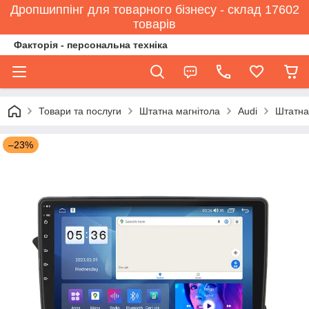
Дропшиппінг для товарного бізнесу - склад 17602
товарів
Факторія - персональна техніка
Товари та послуги
Штатна магнітола
Audi
Штатна 
–23%