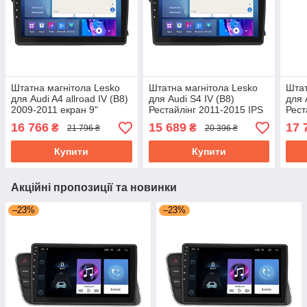
Штатна магнітола Lesko
Штатна магнітола Lesko
Штат
для Audi A4 allroad IV (B8)
для Audi S4 IV (B8)
для 
2009-2011 екран 9"
Рестайлінг 2011-2015 IPS
Рест
4/64Gb CarPlay 4G Wi-Fi
9" 2/32Gb CarPlay 4G Wi-
9" 4
16 766
15 689
17 
₴
₴
21 796 ₴
20 396 ₴
GPS Prime
Fi GPS Prime
Fi G
Купити
Купити
Акційні пропозиції та новинки
–23%
–23%