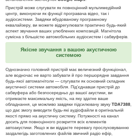
Пристрій може слугувати як повноцінний мультимедійний
центр, виконуючи як функції програвача відео, так і
аудіосистеми. Завдяки вбудованому програмному
еквалайзеру, ви можете відрегулювати практично будь-який
аспект звучання ваших улюблених композицій. Магнітола
сумісна з більшістю автомобільних аудіосистем і сабвуферів.
Якісне звучання з вашою акустичною
системою
Однозначно головний пристрій має величезний функціонал,
але водночас не варто забувати й про першорядне завдання
будь-якої автомагнітоли — слугувати як основний складник
акустичної системи автомобіля. Під'єднавши пристрій до
сабвуфера або безпосередньо до вашої акустики, ви
отримаєте максимальну якість, на яку здатне ваше
обладнання, це можливо завдяки підсилювачу звуку
TDA7388
,
що дає змогу виводити будь-які аудіофайли в оригінальній
якості прямо на акустичну систему. Потужності на канал
досить для повноцінного розкриття всіх елементів
автоакустики. Якщо ж ви віддаєте перевагу прослуховуванню
заздалегідь заготовлених файлів звичний радіо ефір,