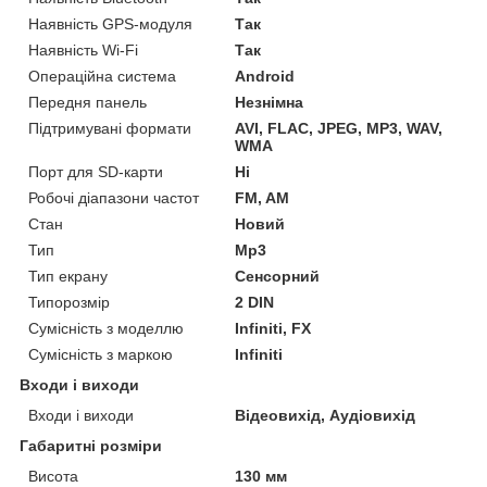
Наявність GPS-модуля
Так
Наявність Wi-Fi
Так
Операційна система
Android
Передня панель
Незнімна
Підтримувані формати
AVI, FLAC, JPEG, MP3, WAV,
WMA
Порт для SD-карти
Ні
Робочі діапазони частот
FM, AM
Стан
Новий
Тип
Mp3
Тип екрану
Сенсорний
Типорозмір
2 DIN
Сумісність з моделлю
Infiniti, FX
Сумісність з маркою
Infiniti
Входи і виходи
Входи і виходи
Відеовихід, Аудіовихід
Габаритні розміри
Висота
130 мм