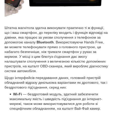
Штатна магнітола здатна виконувати практично ті ж функції,
що і ваш смартфон, до переліку входить і функція відповіді на
дзвінки, яка працює за умови сполучення з телефоном за
допомогою каналу
Bluetooth
. Використовуючи Hands Free,
ви можете телефонувати прямо з головного пристрою, це
набагато безпечніше, ніж тримати смартфон у руках за
кермом. У місці з цим блютуз-з'єднання дає змогу
налаштувати сполучення з величезною кількістю допоміжних
пристроїв, на кшталт OBD-сканера, який виробляє діагностику
систем автомобіля.
Щодо інтерфейсів передавання даних, головний пристрій
обладнаний відразу декількома варіантами як дротового, так і
бездротового під'єднання, серед них:
Wi-Fi
— бездротовий модуль, здатний забезпечити
максимальну якість і швидкість під'єднання до інтернет-
мережі, також може використовуватися для роботи зі
специфічним обладнанням, на кшталт Вай-Фай камер.