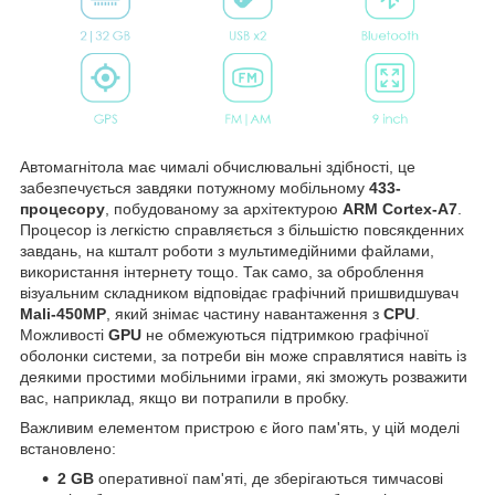
Автомагнітола має чималі обчислювальні здібності, це
забезпечується завдяки потужному мобільному
433-
процесору
, побудованому за архітектурою
ARM Cortex-A7
.
Процесор із легкістю справляється з більшістю повсякденних
завдань, на кшталт роботи з мультимедійними файлами,
використання інтернету тощо. Так само, за оброблення
візуальним складником відповідає графічний пришвидшувач
Mali-450MP
, який знімає частину навантаження з
CPU
.
Можливості
GPU
не обмежуються підтримкою графічної
оболонки системи, за потреби він може справлятися навіть із
деякими простими мобільними іграми, які зможуть розважити
вас, наприклад, якщо ви потрапили в пробку.
Важливим елементом пристрою є його пам'ять, у цій моделі
встановлено:
2 GB
оперативної пам'яті, де зберігаються тимчасові