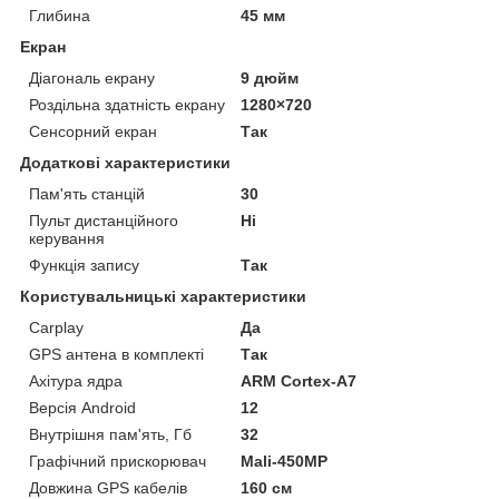
Глибина
45 мм
Екран
Діагональ екрану
9 дюйм
Роздільна здатність екрану
1280×720
Сенсорний екран
Так
Додаткові характеристики
Пам'ять станцій
30
Пульт дистанційного
Ні
керування
Функція запису
Так
Користувальницькі характеристики
Carplay
Да
GPS антена в комплекті
Так
Ахітура ядра
ARM Cortex-A7
Версія Android
12
Внутрішня пам'ять, Гб
32
Графічний прискорювач
Mali-450MP
Довжина GPS кабелів
160 см