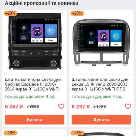
Акційні пропозиції та новинки
–23%
–23%
Штатна магнітола Lesko для
Штатна магнітола Lesko для
Cadillac Escalade III 2006-
Lexus LS III ver 2 2000-2003
2014 екран 9" 1/16Gb Wi-Fi
екран 9" 1/16Gb Wi-Fi GPS
GPS Base Каміллак Ескалейд
Base
Готово до відправки 4 од.
Готово до відправки 4 од.
6 067
6 237
₴
₴
7 888 ₴
8 109 ₴
Купити
Купити
–23%
–23%