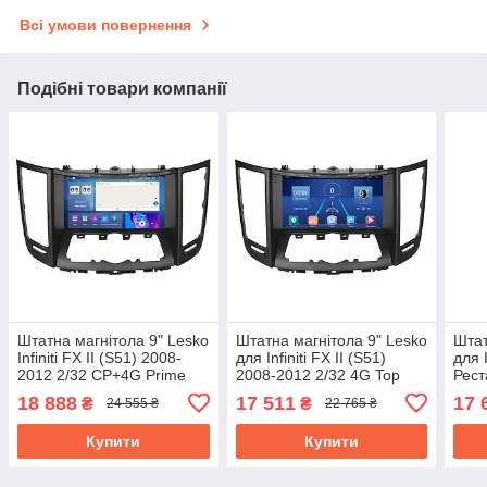
Всі умови повернення
Подібні товари компанії
Штатна магнітола 9" Lesko
Штатна магнітола 9" Lesko
Штат
Infiniti FX II (S51) 2008-
для Infiniti FX II (S51)
для I
2012 2/32 CP+4G Prime
2008-2012 2/32 4G Top
Рест
DSP процесор
Андроїд Інфініті
4G T
18 888
17 511
17 
₴
₴
24 555 ₴
22 765 ₴
охолодження Інфініті
Купити
Купити