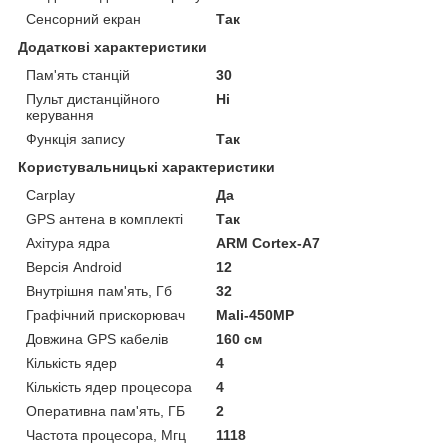
Сенсорний екран
Так
Додаткові характеристики
Пам'ять станцій
30
Пульт дистанційного
Ні
керування
Функція запису
Так
Користувальницькі характеристики
Carplay
Да
GPS антена в комплекті
Так
Ахітура ядра
ARM Cortex-A7
Версія Android
12
Внутрішня пам'ять, Гб
32
Графічний прискорювач
Mali-450MP
Довжина GPS кабелів
160 см
Кількість ядер
4
Кількість ядер процесора
4
Оперативна пам'ять, ГБ
2
Частота процесора, Мгц
1118