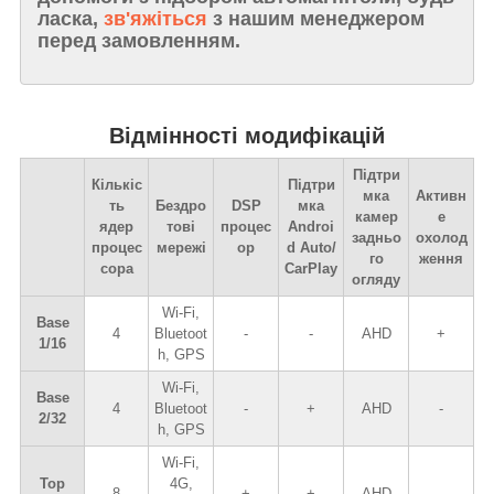
ласка,
зв'яжіться
з нашим менеджером
перед замовленням.
Відмінності модифікацій
Підтри
Кількіс
Підтри
мка
Активн
ть
Бездро
DSP
мка
камер
е
ядер
тові
процес
Androi
задньо
охолод
процес
мережі
ор
d Auto/
го
ження
сора
CarPlay
огляду
Wi-Fi,
Base
4
Bluetoot
-
-
AHD
+
1/16
h, GPS
Wi-Fi,
Base
4
Bluetoot
-
+
AHD
-
2/32
h, GPS
Wi-Fi,
Top
4G,
8
+
+
AHD
-