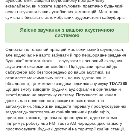
аудіосистеми. Завдяки вбудованому програмному
еквалайзеру, ви можете відрегулювати практично будь-який
аспект звучання ваших улюблених композицій. Магнітола
сумісна з більшістю автомобільних аудіосистем і сабвуферів.
Якісне звучання з вашою акустичною
системою
Однозначно головний пристрій має величезний функціонал,
але водночас не варто забувати й про першорядне завдання
будь-якої автомагнітоли — слугувати як основний складник
акустичної системи автомобіля. Під'єднавши пристрій до
сабвуфера або безпосередньо до вашої акустики, ви
отримаєте максимальну якість, на яку здатне ваше
обладнання, це можливо завдяки підсилювачу звуку
TDA7388
,
що дає змогу виводити будь-які аудіофайли в оригінальній
якості прямо на акустичну систему. Потужності на канал
досить для повноцінного розкриття всіх елементів
автоакустики. Якщо ж ви віддаєте перевагу прослуховуванню
заздалегідь заготовлених файлів звичний радіо ефір,
пристрою також є, що вам запропонувати, адже система
підтримує роботу як з FM, так і з AM нарадою, даючи змогу
прослуховувати будь-які доступні на території країни станції.