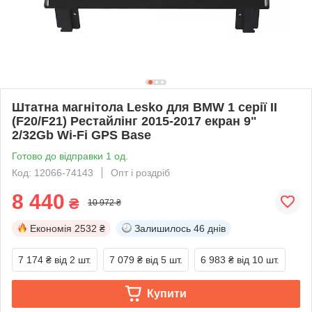
Штатна магнітола Lesko для BMW 1 серії II
(F20/F21) Рестайлінг 2015-2017 екран 9"
2/32Gb Wi-Fi GPS Base
Готово до відправки 1 од.
Код: 12066-74143
Опт і роздріб
8 440
₴
10 972 ₴
Економія
2532 ₴
Залишилось
46 днів
7 174 ₴
від 2 шт.
7 079 ₴
від 5 шт.
6 983 ₴
від 10 шт.
Купити