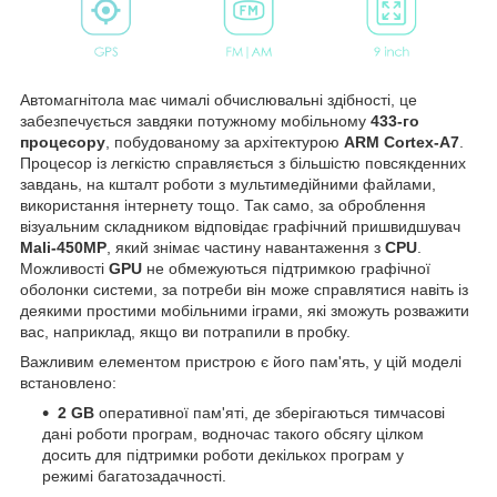
Автомагнітола має чималі обчислювальні здібності, це
забезпечується завдяки потужному мобільному
433-го
процесору
, побудованому за архітектурою
ARM Cortex-A7
.
Процесор із легкістю справляється з більшістю повсякденних
завдань, на кшталт роботи з мультимедійними файлами,
використання інтернету тощо. Так само, за оброблення
візуальним складником відповідає графічний пришвидшувач
Mali-450MP
, який знімає частину навантаження з
CPU
.
Можливості
GPU
не обмежуються підтримкою графічної
оболонки системи, за потреби він може справлятися навіть із
деякими простими мобільними іграми, які зможуть розважити
вас, наприклад, якщо ви потрапили в пробку.
Важливим елементом пристрою є його пам'ять, у цій моделі
встановлено:
2 GB
оперативної пам'яті, де зберігаються тимчасові
дані роботи програм, водночас такого обсягу цілком
досить для підтримки роботи декількох програм у
режимі багатозадачності.