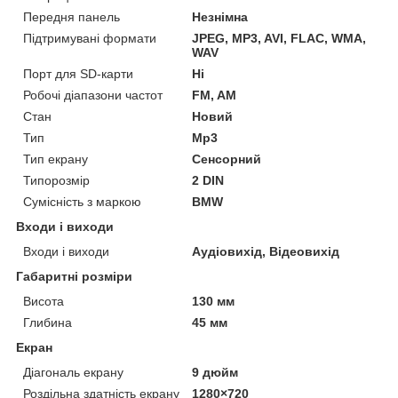
Передня панель
Незнімна
Підтримувані формати
JPEG, MP3, AVI, FLAC, WMA,
WAV
Порт для SD-карти
Ні
Робочі діапазони частот
FM, AM
Стан
Новий
Тип
Mp3
Тип екрану
Сенсорний
Типорозмір
2 DIN
Сумісність з маркою
BMW
Входи і виходи
Входи і виходи
Аудіовихід, Відеовихід
Габаритні розміри
Висота
130 мм
Глибина
45 мм
Екран
Діагональ екрану
9 дюйм
Роздільна здатність екрану
1280×720