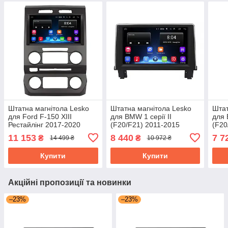
Штатна магнітола Lesko
Штатна магнітола Lesko
Штат
для Ford F-150 XIII
для BMW 1 серії II
для 
Рестайлінг 2017-2020
(F20/F21) 2011-2015
(F20
екран 9" 2/32Gb Wi-Fi GPS
екран 9" 2/32Gb Wi-Fi GPS
2015
11 153
8 440
7 7
₴
₴
14 499 ₴
10 972 ₴
Base Форд
Base
GPS
Купити
Купити
Акційні пропозиції та новинки
–23%
–23%