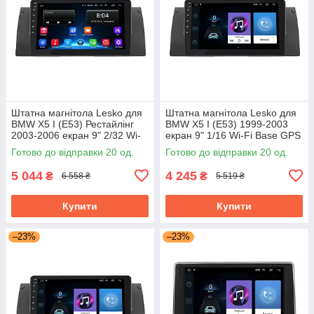
Штатна магнітола Lesko для
Штатна магнітола Lesko для
BMW X5 I (E53) Рестайлінг
BMW X5 I (E53) 1999-2003
2003-2006 екран 9" 2/32 Wi-
екран 9" 1/16 Wi-Fi Base GPS
Fi Base GPS Android
Android БМВ
Готово до відправки 20 од.
Готово до відправки 20 од.
5 044
4 245
₴
₴
6 558 ₴
5 519 ₴
Купити
Купити
–23%
–23%