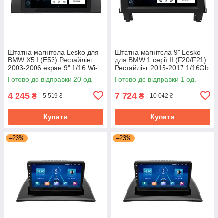
Штатна магнітола Lesko для
Штатна магнітола 9" Lesko
BMW X5 I (E53) Рестайлінг
для BMW 1 серії II (F20/F21)
2003-2006 екран 9" 1/16 Wi-
Рестайлінг 2015-2017 1/16Gb
Fi Base GPS Android БМВ
Wi-Fi GPS Base БМВ
Готово до відправки 20 од.
Готово до відправки 1 од.
4 245
7 724
₴
₴
5 519 ₴
10 042 ₴
Купити
Купити
–23%
–23%