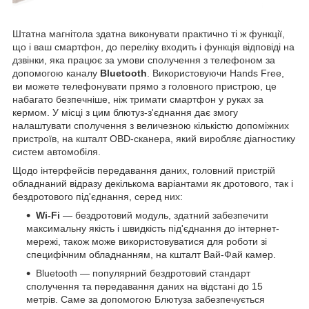
Штатна магнітола здатна виконувати практично ті ж функції,
що і ваш смартфон, до переліку входить і функція відповіді на
дзвінки, яка працює за умови сполучення з телефоном за
допомогою каналу
Bluetooth
. Використовуючи Hands Free,
ви можете телефонувати прямо з головного пристрою, це
набагато безпечніше, ніж тримати смартфон у руках за
кермом. У місці з цим блютуз-з'єднання дає змогу
налаштувати сполучення з величезною кількістю допоміжних
пристроїв, на кшталт OBD-сканера, який виробляє діагностику
систем автомобіля.
Щодо інтерфейсів передавання даних, головний пристрій
обладнаний відразу декількома варіантами як дротового, так і
бездротового під'єднання, серед них:
Wi-Fi
— бездротовий модуль, здатний забезпечити
максимальну якість і швидкість під'єднання до інтернет-
мережі, також може використовуватися для роботи зі
специфічним обладнанням, на кшталт Вай-Фай камер.
Bluetooth — популярний бездротовий стандарт
сполучення та передавання даних на відстані до 15
метрів. Саме за допомогою Блютуза забезпечується