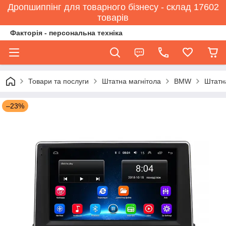
Дропшиппінг для товарного бізнесу - склад 17602
товарів
Факторія - персональна техніка
Товари та послуги
Штатна магнітола
BMW
Штатна
–23%