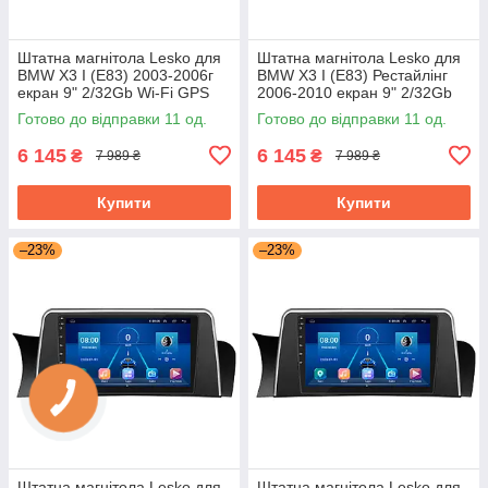
Штатна магнітола Lesko для
Штатна магнітола Lesko для
BMW X3 I (E83) 2003-2006г
BMW X3 I (E83) Рестайлінг
екран 9" 2/32Gb Wi-Fi GPS
2006-2010 екран 9" 2/32Gb
Base БМВ
Wi-Fi GPS Base БМВ
Готово до відправки 11 од.
Готово до відправки 11 од.
6 145
6 145
₴
₴
7 989 ₴
7 989 ₴
Купити
Купити
–23%
–23%
Штатна магнітола Lesko для
Штатна магнітола Lesko для