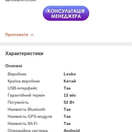
Приховати
Характеристики
Основні
Виробник
Lesko
Країна виробник
Китай
USB-інтерфейс
Так
Гарантійний термін
12 міс
Потужність
52 Вт
Наявність Bluetooth
Так
Наявність GPS-модуля
Так
Наявність Wi-Fi
Так
Операційна система
Android