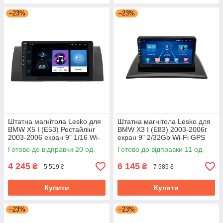
–23%
–23%
Штатна магнітола Lesko для
Штатна магнітола Lesko для
BMW X5 I (E53) Рестайлінг
BMW X3 I (E83) 2003-2006г
2003-2006 екран 9" 1/16 Wi-
екран 9" 2/32Gb Wi-Fi GPS
Fi Base GPS Android БМВ
Base БМВ
Готово до відправки 20 од.
Готово до відправки 11 од.
4 245
6 145
₴
₴
5 519 ₴
7 989 ₴
Купити
Купити
–23%
–23%