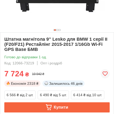
Штатна магнітола 9" Lesko для BMW 1 серії II
(F20/F21) Рестайлінг 2015-2017 1/16Gb Wi-Fi
GPS Base БМВ
Готово до відправки 1 од.
Код: 12066-73219
Опт і роздріб
7 724
₴
10 042 ₴
Економія
2318 ₴
Залишилось
46 днів
6 566 ₴
від 2 шт.
6 490 ₴
від 5 шт.
6 414 ₴
від 10 шт.
Купити