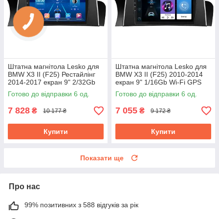
Штатна магнітола Lesko для
Штатна магнітола Lesko для
BMW X3 II (F25) Рестайлінг
BMW X3 II (F25) 2010-2014
2014-2017 екран 9" 2/32Gb
екран 9" 1/16Gb Wi-Fi GPS
Wi-Fi GPS Base БМВ
Base
Готово до відправки 6 од.
Готово до відправки 6 од.
7 828
7 055
₴
₴
10 177 ₴
9 172 ₴
Купити
Купити
Показати ще
Про нас
99% позитивних з 588 відгуків за рік