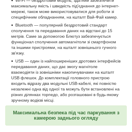
Wi-Fi — бездротовий модуль, здатний забезпечити
максимальну якість і швидкість під'єднання до інтернет-
мережі, також може використовуватися для роботи зі
специфічним обладнанням, на кшталт Вай-Фай камер.
Bluetooth — популярний бездротовий стандарт
сполучення та передавання даних на відстані до 15
метрів. Саме за допомогою Блютуз забезпечується
функціонал сполучення автомагнітоли зі смартфоном
та іншими пристроями, на кшталт зовнішнього гучного
зв'язку.
USB — один із найпоширеніших дротових інтерфейсів
передавання даних, що дає змогу магнітоле
взаємодіяти із зовнішніми накопичувачами на кшталт
USB флешок. До комплектації головного пристрою
входить відразу два модульні USB-кабелі, які повністю
незалежні одна від одної та можуть бути встановлені на
різних ділянках торпедо, або розташовані в будь-якому
зручному водієві місці.
Максимальна безпека під час паркування з
камерою заднього огляду