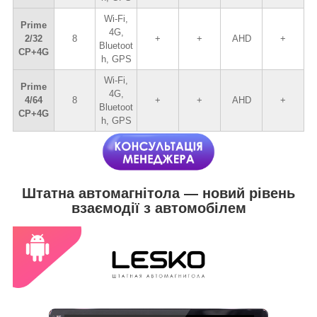
Wi-Fi,
Prime
4G,
2/32
8
+
+
AHD
+
Bluetoot
CP+4G
h, GPS
Wi-Fi,
Prime
4G,
4/64
8
+
+
AHD
+
Bluetoot
CP+4G
h, GPS
Штатна автомагнітола — новий рівень
взаємодії з автомобілем