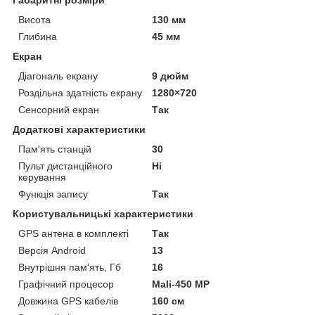
Габаритні розміри
Висота
130 мм
Глибина
45 мм
Екран
Діагональ екрану
9 дюйм
Роздільна здатність екрану
1280×720
Сенсорний екран
Так
Додаткові характеристики
Пам'ять станцій
30
Пульт дистанційного
Ні
керування
Функція запису
Так
Користувальницькі характеристики
GPS антена в комплекті
Так
Версія Android
13
Внутрішня пам'ять, Гб
16
Графічний процесор
Mali-450 MP
Довжина GPS кабелів
160 см