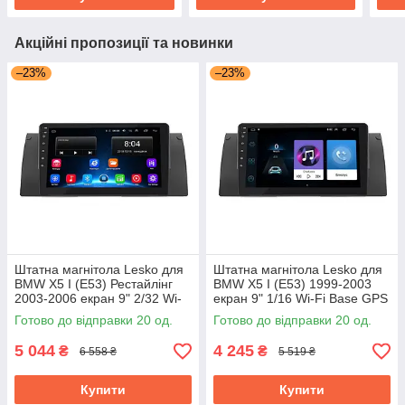
Акційні пропозиції та новинки
–23%
–23%
Штатна магнітола Lesko для
Штатна магнітола Lesko для
BMW X5 I (E53) Рестайлінг
BMW X5 I (E53) 1999-2003
2003-2006 екран 9" 2/32 Wi-
екран 9" 1/16 Wi-Fi Base GPS
Fi Base GPS Android
Android БМВ
Готово до відправки 20 од.
Готово до відправки 20 од.
5 044
4 245
₴
₴
6 558 ₴
5 519 ₴
Купити
Купити