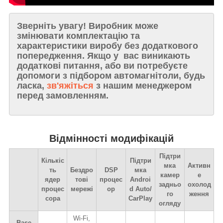
Зверніть увагу!
Виробник може
змінювати комплектацію та
характеристики виробу без додаткового
попередження. Якщо у вас виникають
додаткові питання, або ви потребуєте
допомоги з підбором автомагнітоли, будь
ласка,
зв'яжіться
з нашим менеджером
перед замовленням.
Відмінності модифікацій
Підтри
Кількіс
Підтри
мка
Активн
ть
Бездро
DSP
мка
камер
е
ядер
тові
процес
Androi
задньо
охолод
процес
мережі
ор
d Auto/
го
ження
сора
CarPlay
огляду
Wi-Fi,
Base