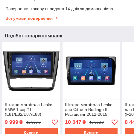
Повернення товару впродовж 14 днів за домовленістю
Всі умови повернення
Подібні товари компанії
Штатна магнітола Lesko
Штатна магнітола Lesko
Штат
BMW 1 серії I
для Citroen Berlingo II
для 
(E81/E82/E87/E88)
Рестайлінг 2012-2015
(F20
Рестайлінг 2007-2011
екран 9" 2/32Gb Top 4G/
2015
9 999
10 047
8 4
₴
₴
12 999 ₴
13 062 ₴
екран 9" 4/32Gb 4G Wi-Fi
Wi-Fi GPS
2/32
GPS Top
Купити
Купити