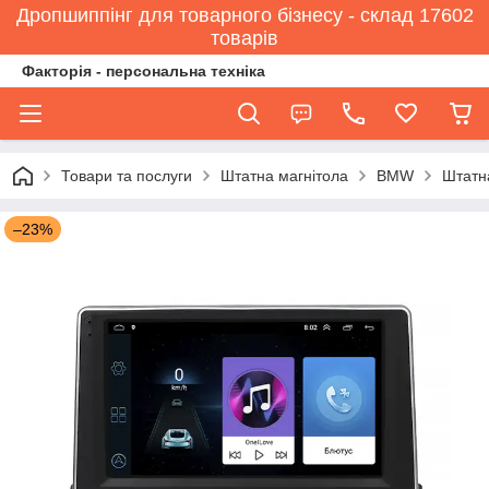
Дропшиппінг для товарного бізнесу - склад 17602
товарів
Факторія - персональна техніка
Товари та послуги
Штатна магнітола
BMW
Штатна
–23%