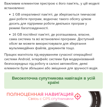
Важливим елементом пристрою є його пам'ять, у цій моделі
встановлено:
1 GB оперативної пам'яті, де зберігаються тимчасові
дані роботи програм, водночас такого обсягу цілком
досить для підтримки роботи декількох програм у
режимі багатозадачності.
16 GB постійної пам'яті, де розташована, власне,
сама система та всі встановлені програми. Доступний
обсяг ви можете використовувати для зберігання
мультимедійних файлів, документів тощо.
Працює магнітола під керуванням сучасної операційної
системи Android, інтерфейс системи був модернізований
безпосередньо під роботу в салоні автомобіля, деякі
елементи були збільшені або зміщення для зручності водія.
Високоточна супутникова навігація в усій
країні