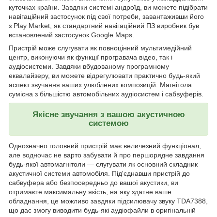
куточках країни. Завдяки системі андроїд, ви можете підібрати
навігаційний застосунок під свої потреби, завантаживши його
з Play Market, як стандартний навігаційний ПЗ виробник був
встановлений застосунок Google Maps.
Пристрій може слугувати як повноцінний мультимедійний
центр, виконуючи як функції програвача відео, так і
аудіосистеми. Завдяки вбудованому програмному
еквалайзеру, ви можете відрегулювати практично будь-який
аспект звучання ваших улюблених композицій. Магнітола
сумісна з більшістю автомобільних аудіосистем і сабвуферів.
Якісне звучання з вашою акустичною
системою
Однозначно головний пристрій має величезний функціонал,
але водночас не варто забувати й про першорядне завдання
будь-якої автомагнітоли — слугувати як основний складник
акустичної системи автомобіля. Під'єднавши пристрій до
сабвуфера або безпосередньо до вашої акустики, ви
отримаєте максимальну якість, на яку здатне ваше
обладнання, це можливо завдяки підсилювачу звуку TDA7388,
що дає змогу виводити будь-які аудіофайли в оригінальній