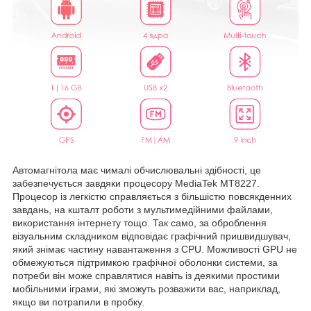
Автомагнітола має чималі обчислювальні здібності, це
забезпечується завдяки процесору MediaTek MT8227.
Процесор із легкістю справляється з більшістю повсякденних
завдань, на кшталт роботи з мультимедійними файлами,
використання інтернету тощо. Так само, за оброблення
візуальним складником відповідає графічний пришвидшувач,
який знімає частину навантаження з CPU. Можливості GPU не
обмежуються підтримкою графічної оболонки системи, за
потреби він може справлятися навіть із деякими простими
мобільними іграми, які зможуть розважити вас, наприклад,
якщо ви потрапили в пробку.