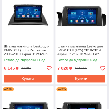
Штатна магнітола Lesko для
Штатна магнітола Lesko для
BMW X3 I (E83) Рестайлінг
BMW X3 II (F25) 2010-2014
2006-2010 екран 9" 2/32Gb
екран 9" 2/32Gb Wi-Fi GPS
Wi-Fi GPS Base БМВ
Base БМВ
Готово до відправки 11 од.
Готово до відправки 6 од.
6 145
7 828
₴
₴
7 989 ₴
10 177 ₴
Купити
Купити
–23%
–23%