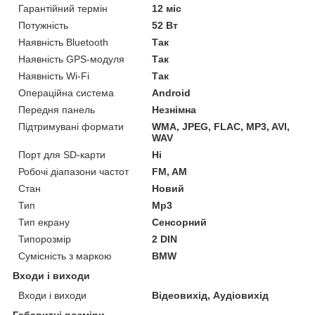
Гарантійний термін
12 міс
Потужність
52 Вт
Наявність Bluetooth
Так
Наявність GPS-модуля
Так
Наявність Wi-Fi
Так
Операційна система
Android
Передня панель
Незнімна
Підтримувані формати
WMA, JPEG, FLAC, MP3, AVI,
WAV
Порт для SD-карти
Ні
Робочі діапазони частот
FM, AM
Стан
Новий
Тип
Mp3
Тип екрану
Сенсорний
Типорозмір
2 DIN
Сумісність з маркою
BMW
Входи і виходи
Входи і виходи
Відеовихід, Аудіовихід